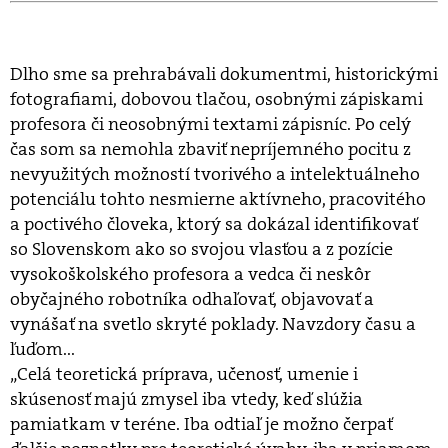
Dlho sme sa prehrabávali dokumentmi, historickými
fotografiami, dobovou tlačou, osobnými zápiskami
profesora či neosobnými textami zápisníc. Po celý
čas som sa nemohla zbaviť nepríjemného pocitu z
nevyužitých možností tvorivého a intelektuálneho
potenciálu tohto nesmierne aktívneho, pracovitého
a poctivého človeka, ktorý sa dokázal identifikovať
so Slovenskom ako so svojou vlasťou a z pozície
vysokoškolského profesora a vedca či neskôr
obyčajného robotníka odhaľovať, objavovať a
vynášať na svetlo skryté poklady. Navzdory času a
ľuďom...
„Celá teoretická príprava, učenosť, umenie i
skúsenosť majú zmysel iba vtedy, keď slúžia
pamiatkam v teréne. Iba odtiaľ je možno čerpať