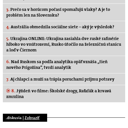
3.
Prečo sa v horúcom počasí spomaľujú vlaky? A je to
problém len na Slovensku?
4.
Austrália obmedzila sociálne siete – aký je výsledok?
5.
Ukrajina ONLINE: Ukrajina zasiahla dve ruské rafinérie
hlboko vo vnútrozemí, Rusko útočilo na železničnú stanicu
a loď v Čiernom
6.
Nad Ruskom sa podľa analytika opäť vznáša „tieň
nového Prigožina“, tvrdí analytik
7.
Aj chlapci a muži sa trápia poruchami príjmu potravy
8.
.týždeň vo filme: Školské drogy, Raťafák a krvavá
zmrzlina
.diskusia |
Zobraziť