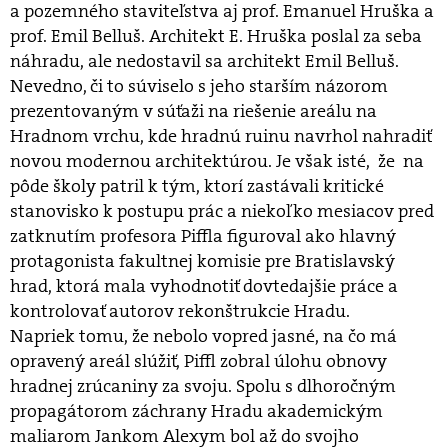
a pozemného staviteľstva aj prof. Emanuel Hruška a
prof. Emil Belluš. Architekt E. Hruška poslal za seba
náhradu, ale nedostavil sa architekt Emil Belluš.
Nevedno, či to súviselo s jeho starším názorom
prezentovaným v súťaži na riešenie areálu na
Hradnom vrchu, kde hradnú ruinu navrhol nahradiť
novou modernou architektúrou. Je však isté, že na
pôde školy patril k tým, ktorí zastávali kritické
stanovisko k postupu prác a niekoľko mesiacov pred
zatknutím profesora Piffla figuroval ako hlavný
protagonista fakultnej komisie pre Bratislavský
hrad, ktorá mala vyhodnotiť dovtedajšie práce a
kontrolovať autorov rekonštrukcie Hradu.
Napriek tomu, že nebolo vopred jasné, na čo má
opravený areál slúžiť, Piffl zobral úlohu obnovy
hradnej zrúcaniny za svoju. Spolu s dlhoročným
propagátorom záchrany Hradu akademickým
maliarom Jankom Alexym bol až do svojho