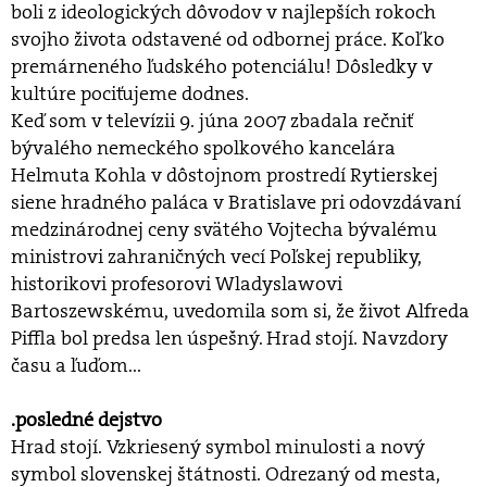
boli z ideologických dôvodov v najlepších rokoch
svojho života odstavené od odbornej práce. Koľko
premárneného ľudského potenciálu! Dôsledky v
kultúre pociťujeme dodnes.
Keď som v televízii 9. júna 2007 zbadala rečniť
bývalého nemeckého spolkového kancelára
Helmuta Kohla v dôstojnom prostredí Rytierskej
siene hradného paláca v Bratislave pri odovzdávaní
medzinárodnej ceny svätého Vojtecha bývalému
ministrovi zahraničných vecí Poľskej republiky,
historikovi profesorovi Wladyslawovi
Bartoszewskému, uvedomila som si, že život Alfreda
Piffla bol predsa len úspešný. Hrad stojí. Navzdory
času a ľuďom...
.posledné dejstvo
Hrad stojí. Vzkriesený symbol minulosti a nový
symbol slovenskej štátnosti. Odrezaný od mesta,