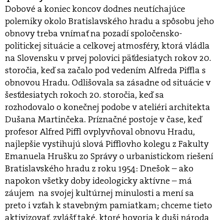
Dobové a koniec koncov dodnes neutíchajúce
polemiky okolo Bratislavského hradu a spôsobu jeho
obnovy treba vnímať na pozadí spoločensko-
politickej situácie a celkovej atmosféry, ktorá vládla
na Slovensku v prvej polovici päťdesiatych rokov 20.
storočia, keď sa začalo pod vedením Alfreda Piffla s
obnovou Hradu. Odlišovala sa zásadne od situácie v
šesťdesiatych rokoch 20. storočia, keď sa
rozhodovalo o konečnej podobe v ateliéri architekta
Dušana Martinčeka. Príznačné postoje v čase, keď
profesor Alfred Piffl ovplyvňoval obnovu Hradu,
najlepšie vystihujú slová Pifflovho kolegu z Fakulty
Emanuela Hrušku zo Správy o urbanistickom riešení
Bratislavského hradu z roku 1954: Dnešok – ako
napokon všetky doby ideologicky aktívne – má
záujem na svojej kultúrnej minulosti a mení sa
preto i vzťah k stavebným pamiatkam; chceme tieto
aktivizovať, zvlášť také, ktoré hovoria k duši národa