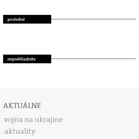
.posledné
.neprehliadnite
AKTUÁLNE
vojna na ukrajine
aktuality