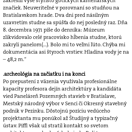
zakreslil vyše štyristo gotických kamenárskych
značiek. Neuveriteľné v porovnaní so studňou na
Bratislavskom hrade. Dva dni pred násilným
uzavretím studne sa spúšťa do nej posledný raz. Dňa
8. decembra 1971 píše do denníka: Múzeum
zlikvidovalo celé pracovisko hĺbenia studne, ktorú
zakryli panelom(...). Bolo mi to veľmi ľúto. Chýba mi
dokumentácia asi štyroch vrstiev. Hladina vody je na
– 48,2 m.“
.archeológia na začiatku i na konci
Po prepustení z väzenia využívala profesionálne
kapacity profesora dejín architektúry a kandidáta
vied Paneláreň Pozemných stavieb v Bratislave,
Mestský národný výbor v Senci či Okresný stavebný
podnik v Pezinku. Dôstojnú pozíciu vedúceho
projektanta mu ponúkol až Študijný a typizačný
ústav. Piffl však už stratil kontakt so svetom