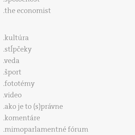
the economist
kultúra
stĺpčeky
veda
šport
fototémy
video
ako je to (s)právne
komentáre
mimoparlamentné fórum