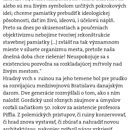
alebo sú mu živým symbolom určitých pokrokových
ideí; chceme pamiatky prebudiť k ideologickej
pôsobnosti, dať im živú, ideovú, i účelovú náplň.
Preto sa dnes po skúsenostiach a poučeniach
objektivizmu nebojíme tvorivej rekonštrukcie
stavebnej pamiatky (...) zvlášť na tak významnom
mieste v siluete organizmu mesta, pretože naša
dnešná doba chce riešenie! Neuspokojuje sa s
existenciou pozvoľna sa rozkladajúcej mŕtvoly nad
živým mestom.“
Hradný vrch s ruinou na jeho temene bol pre prudko
sa rozvíjajúcu medzivojnovú Bratislavu danajským
darom. Dve generácie rozmýšľali o tom, ako s ním
naložiť. Gordický uzol rôznych záujmov a úmyslov
rozťali začiatkom 50. rokov za asistencie profesora
Piffla. Z polemických prístupov, či ruiny konzervovať,
či hrad znova vystavať, či zbúrať a nahradiť novou
architektúrou, nakoniec zvíťazil názor vzkriesiť