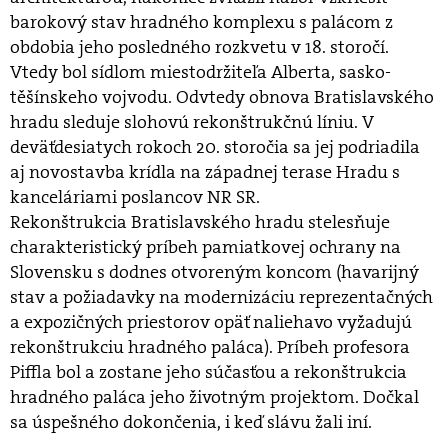
barokový stav hradného komplexu s palácom z
obdobia jeho posledného rozkvetu v 18. storočí.
Vtedy bol sídlom miestodržiteľa Alberta, sasko-
těšínskeho vojvodu. Odvtedy obnova Bratislavského
hradu sleduje slohovú rekonštrukčnú líniu. V
deväťdesiatych rokoch 20. storočia sa jej podriadila
aj novostavba krídla na západnej terase Hradu s
kanceláriami poslancov NR SR.
Rekonštrukcia Bratislavského hradu stelesňuje
charakteristický príbeh pamiatkovej ochrany na
Slovensku s dodnes otvoreným koncom (havarijný
stav a požiadavky na modernizáciu reprezentačných
a expozičných priestorov opäť naliehavo vyžadujú
rekonštrukciu hradného paláca). Príbeh profesora
Piffla bol a zostane jeho súčasťou a rekonštrukcia
hradného paláca jeho životným projektom. Dočkal
sa úspešného dokončenia, i keď slávu žali iní.