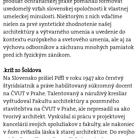
produkt ochranárskej praxe pomáhali formovať
uvedomelý vzťah slovenskej spoločnosti k vlastnej
umeleckej minulosti. Niektorým z nich vďačíme
nielen za prvé syntetické zhodnotenie našej
architektúry a výtvarného umenia a uvedenie do
kontextu európskeho a svetového umenia, ale aj za
výchovu odborníkov a záchranu mnohých pamiatok
pred ich fyzickým zánikom.
.kríž zo Šoldova
Na Slovensko prišiel Piffl v roku 1947 ako čerstvý
štyridsiatnik a práve habilitovaný súkromný docent
na ČVUT v Prahe. Talentovaný a náruživý kresliar
vyštudoval Fakultu architektúry a pozemného
staviteľstva na ČVUT v Prahe, ale nepresadil sa ako
tvorivý architekt. Vyskúšal si prácu v projektovej
kancelárii svojich spolužiakov z fakulty, ale nakoniec
v ňom zvíťazila láska k starej architektúre. Do svojho