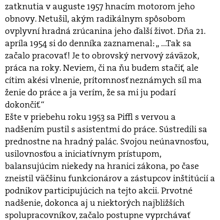
zatknutia v auguste 1957 hnacím motorom jeho
obnovy. Netušil, akým radikálnym spôsobom
ovplyvní hradná zrúcanina jeho ďalší život. Dňa 21.
apríla 1954 si do denníka zaznamenal: „ ...Tak sa
začalo pracovať! Je to obrovský nervový záväzok,
práca na roky. Neviem, či na ňu budem stačiť, ale
cítim akési vlnenie, prítomnosť neznámych síl ma
ženie do práce a ja verím, že sa mi ju podarí
dokončiť.“
Ešte v priebehu roku 1953 sa Piffl s vervou a
nadšením pustil s asistentmi do práce. Sústredili sa
prednostne na hradný palác. Svojou neúnavnosťou,
usilovnosťou a iniciatívnym prístupom,
balansujúcim niekedy na hranici zákona, po čase
zneistil väčšinu funkcionárov a zástupcov inštitúcií a
podnikov participujúcich na tejto akcii. Prvotné
nadšenie, dokonca aj u niektorých najbližších
spolupracovníkov, začalo postupne vyprchávať