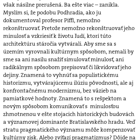
však násilne prerušená. Ba ešte viac – zanikla.
Myslím si, že podobu Podhradia, ako ju
dokumentoval profesor Piffl, nemožno
rekonštruovať. Pretože nemožno rekonštruovať jeho
minulosť a vzkriesiť k životu ľudí, ktorí túto
architektúru stáročia vytvárali. Aby sme sa s
územím vyrovnali kultúrnym spôsobom, nemali by
sme sa ani nasilu snažiť simulovať minulosť, ani
radikálnym spôsobom prepisovať či likvidovať jeho
dejiny. Znamená to vyhnúť sa populistickému
historizmu, vytvárajúcemu ilúziu pôvodnosti, ale aj
konfrontačnému modernizmu, bez väzieb na
pamiatkové hodnoty. Znamená to s rešpektom a
novým spôsobom komunikovať s minulosťou
zhmotnenou v ešte stojacich historických budovách
a významovej dominante Bratislavského hradu. Veď
stratu pragmatického významu môže kompenzovať
kultúrny zisk. Alebo zvíťazí pragmatizmus? Dôjde na