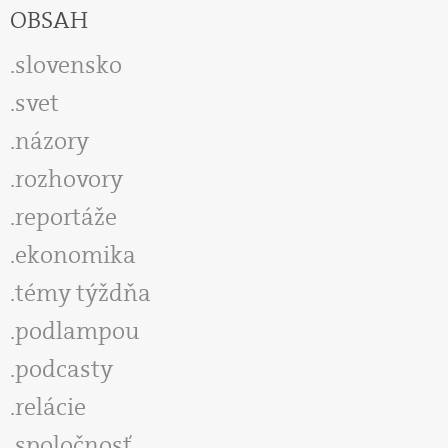
OBSAH
slovensko
svet
názory
rozhovory
reportáže
ekonomika
témy týždňa
podlampou
podcasty
relácie
spoločnosť