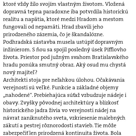
ktoré vždy žilo svojím vlastným životom. Vložená
dopravná tepna paradoxne iba potvrdila historickú
realitu a napätia, ktoré medzi Hradom a mestom
fungovali od nepamäti. Hrad zbavili jeho
prirodzeného zázemia, čo je škandalózne.
Podhradská zástavba musela ustúpiť dopravným
inžinierom. S ňou sa spojil posledný úsek Pifflovho
života. Priestor pod južným svahom Bratislavského
hradu ponúka smutný obraz. Aký osud mu chystá
nový majiteľ?
Architekti stoja pre neľahkou úlohou. Očakávania
verejnosti sú veľké. Funkcie a základné objemy
„nahodené“. Prebiehajúca súťaž vzbudzuje nádeje i
obavy. Zvyšky pôvodnej architektúry a blízkosť
historického jadra živia vo verejnosti nádej na
návrat zaniknutého sveta, vzkriesenie malebných
zákutí a pestrej rôznorodosti stavieb. Tie môže
zabezpečiť len prirodzená kontinuita života. Bola