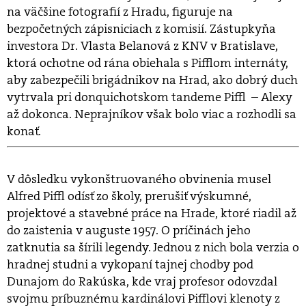
na väčšine fotografií z Hradu, figuruje na
bezpočetných zápisniciach z komisií. Zástupkyňa
investora Dr. Vlasta Belanová z KNV v Bratislave,
ktorá ochotne od rána obiehala s Pifflom internáty,
aby zabezpečili brigádnikov na Hrad, ako dobrý duch
vytrvala pri donquichotskom tandeme Piffl – Alexy
až dokonca. Neprajníkov však bolo viac a rozhodli sa
konať.
V dôsledku vykonštruovaného obvinenia musel
Alfred Piffl odísť zo školy, prerušiť výskumné,
projektové a stavebné práce na Hrade, ktoré riadil až
do zaistenia v auguste 1957. O príčinách jeho
zatknutia sa šírili legendy. Jednou z nich bola verzia o
hradnej studni a vykopaní tajnej chodby pod
Dunajom do Rakúska, kde vraj profesor odovzdal
svojmu príbuznému kardinálovi Pifflovi klenoty z