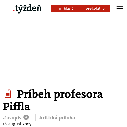
prihlásiť
predplatné
Príbeh profesora
Piffla
.časopis
.kritická príloha
+
18. august 2007