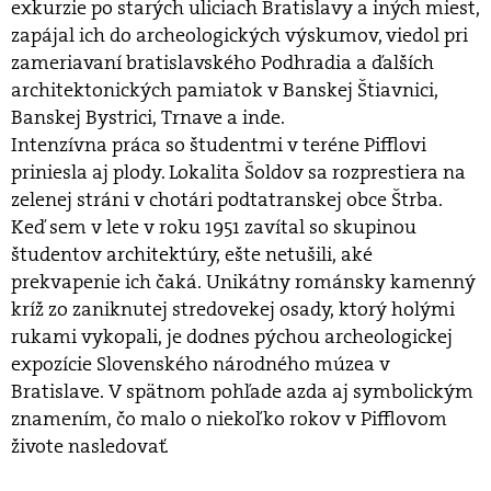
exkurzie po starých uliciach Bratislavy a iných miest,
zapájal ich do archeologických výskumov, viedol pri
zameriavaní bratislavského Podhradia a ďalších
architektonických pamiatok v Banskej Štiavnici,
Banskej Bystrici, Trnave a inde.
Intenzívna práca so študentmi v teréne Pifflovi
priniesla aj plody. Lokalita Šoldov sa rozprestiera na
zelenej stráni v chotári podtatranskej obce Štrba.
Keď sem v lete v roku 1951 zavítal so skupinou
študentov architektúry, ešte netušili, aké
prekvapenie ich čaká. Unikátny románsky kamenný
kríž zo zaniknutej stredovekej osady, ktorý holými
rukami vykopali, je dodnes pýchou archeologickej
expozície Slovenského národného múzea v
Bratislave. V spätnom pohľade azda aj symbolickým
znamením, čo malo o niekoľko rokov v Pifflovom
živote nasledovať.