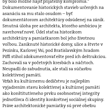
by bolo možné nájsť prijateľný kompromis.“
Dokumentovanie historických stavieb určených na
asanáciu sa mu stalo osudom – byť
dokumentátorom architektúry odsúdenej na zánik.
Smutná úloha pre architekta, ktorého ambíciou je
navrhovať nové. Údel stať sa historikom
architektúry a pamiatkarom bol jeho životnou
voľbou. Zaniknuté historické domy, ulice a štvrte v
Pezinku, Karlovej Vsi, pod Bratislavským hradom
Piffl stihol zdokumentovať ešte pred ich deštrukciou.
Zachovali sa v početných kresbách a náčrtoch.
Neupadli do zabudnutia, ale stali sa súčasťou
kolektívnej pamäti.
Vzťah ku kultúrnemu dedičstvu je najlepším
vyjadrením stavu kolektívnej a kultúrnej pamäti
ako konštitutívneho prvku osobnostnej integrity
jednotlivca či identity konkrétnej sociálnej skupiny.
Práve architektonické pamiatky sú prvé obeťou