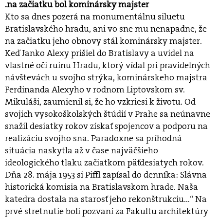
.na začiatku bol kominársky majster
Kto sa dnes pozerá na monumentálnu siluetu
Bratislavského hradu, ani vo sne mu nenapadne, že
na začiatku jeho obnovy stál kominársky majster.
Keď Janko Alexy prišiel do Bratislavy a uvidel na
vlastné oči ruinu Hradu, ktorý vídal pri pravidelných
návštevách u svojho strýka, kominárskeho majstra
Ferdinanda Alexyho v rodnom Liptovskom sv.
Mikuláši, zaumienil si, že ho vzkriesi k životu. Od
svojich vysokoškolských štúdií v Prahe sa neúnavne
snažil desiatky rokov získať spojencov a podporu na
realizáciu svojho sna. Paradoxne sa príhodná
situácia naskytla až v čase najväčšieho
ideologického tlaku začiatkom päťdesiatych rokov.
Dňa 28. mája 1953 si Piffl zapísal do denníka: Slávna
historická komisia na Bratislavskom hrade. Naša
katedra dostala na starosť jeho rekonštrukciu...“ Na
prvé stretnutie boli pozvaní za Fakultu architektúry