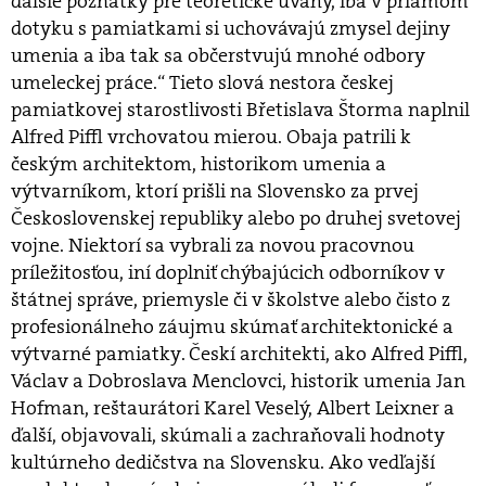
ďalšie poznatky pre teoretické úvahy, iba v priamom
dotyku s pamiatkami si uchovávajú zmysel dejiny
umenia a iba tak sa občerstvujú mnohé odbory
umeleckej práce.“ Tieto slová nestora českej
pamiatkovej starostlivosti Břetislava Štorma naplnil
Alfred Piffl vrchovatou mierou. Obaja patrili k
českým architektom, historikom umenia a
výtvarníkom, ktorí prišli na Slovensko za prvej
Československej republiky alebo po druhej svetovej
vojne. Niektorí sa vybrali za novou pracovnou
príležitosťou, iní doplniť chýbajúcich odborníkov v
štátnej správe, priemysle či v školstve alebo čisto z
profesionálneho záujmu skúmať architektonické a
výtvarné pamiatky. Českí architekti, ako Alfred Piffl,
Václav a Dobroslava Menclovci, historik umenia Jan
Hofman, reštaurátori Karel Veselý, Albert Leixner a
ďalší, objavovali, skúmali a zachraňovali hodnoty
kultúrneho dedičstva na Slovensku. Ako vedľajší