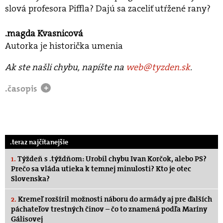
slová profesora Piffla? Dajú sa zaceliť utŕžené rany?
.magda Kvasnicová
Autorka je historička umenia
Ak ste našli chybu, napíšte na
web@tyzden.sk
.
.časopis
+
.teraz najčítanejšie
1.
Týždeň s .týždňom: Urobil chybu Ivan Korčok, alebo PS?
Prečo sa vláda utieka k temnej minulosti? Kto je otec
Slovenska?
2.
Kremeľ rozšíril možnosti náboru do armády aj pre ďalších
páchateľov trestných činov – čo to znamená podľa Maríny
Gálisovej