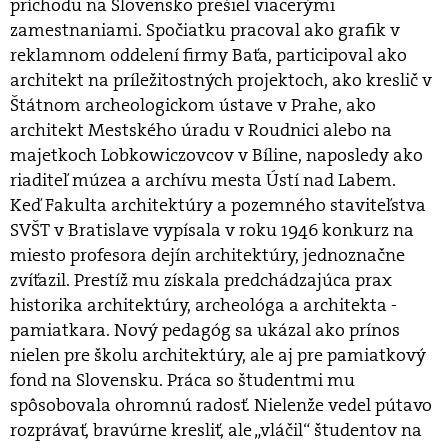
príchodu na Slovensko prešiel viacerými
zamestnaniami. Spočiatku pracoval ako grafik v
reklamnom oddelení firmy Baťa, participoval ako
architekt na príležitostných projektoch, ako kreslič v
Štátnom archeologickom ústave v Prahe, ako
architekt Mestského úradu v Roudnici alebo na
majetkoch Lobkowiczovcov v Bíline, naposledy ako
riaditeľ múzea a archívu mesta Ústí nad Labem.
Keď Fakulta architektúry a pozemného staviteľstva
SVŠT v Bratislave vypísala v roku 1946 konkurz na
miesto profesora dejín architektúry, jednoznačne
zvíťazil. Prestíž mu získala predchádzajúca prax
historika architektúry, archeológa a architekta -
pamiatkara. Nový pedagóg sa ukázal ako prínos
nielen pre školu architektúry, ale aj pre pamiatkový
fond na Slovensku. Práca so študentmi mu
spôsobovala ohromnú radosť. Nielenže vedel pútavo
rozprávať, bravúrne kresliť, ale „vláčil“ študentov na