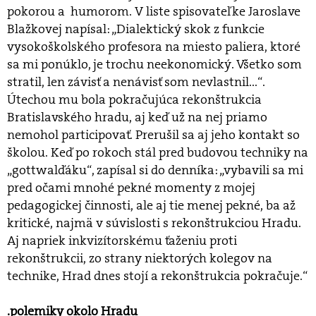
pokorou a humorom. V liste spisovateľke Jaroslave
Blažkovej napísal: „Dialektický skok z funkcie
vysokoškolského profesora na miesto paliera, ktoré
sa mi ponúklo, je trochu neekonomický. Všetko som
stratil, len závisť a nenávisť som nevlastnil...“.
Útechou mu bola pokračujúca rekonštrukcia
Bratislavského hradu, aj keď už na nej priamo
nemohol participovať. Prerušil sa aj jeho kontakt so
školou. Keď po rokoch stál pred budovou techniky na
„gottwalďáku“, zapísal si do denníka: „vybavili sa mi
pred očami mnohé pekné momenty z mojej
pedagogickej činnosti, ale aj tie menej pekné, ba až
kritické, najmä v súvislosti s rekonštrukciou Hradu.
Aj napriek inkvizítorskému ťaženiu proti
rekonštrukcii, zo strany niektorých kolegov na
technike, Hrad dnes stojí a rekonštrukcia pokračuje.“
.polemiky okolo Hradu