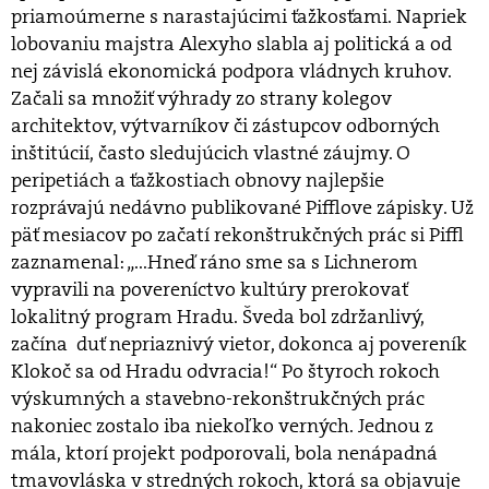
priamoúmerne s narastajúcimi ťažkosťami. Napriek
lobovaniu majstra Alexyho slabla aj politická a od
nej závislá ekonomická podpora vládnych kruhov.
Začali sa množiť výhrady zo strany kolegov
architektov, výtvarníkov či zástupcov odborných
inštitúcií, často sledujúcich vlastné záujmy. O
peripetiách a ťažkostiach obnovy najlepšie
rozprávajú nedávno publikované Pifflove zápisky. Už
päť mesiacov po začatí rekonštrukčných prác si Piffl
zaznamenal: „...Hneď ráno sme sa s Lichnerom
vypravili na povereníctvo kultúry prerokovať
lokalitný program Hradu. Šveda bol zdržanlivý,
začína duť nepriaznivý vietor, dokonca aj povereník
Klokoč sa od Hradu odvracia!“ Po štyroch rokoch
výskumných a stavebno-rekonštrukčných prác
nakoniec zostalo iba niekoľko verných. Jednou z
mála, ktorí projekt podporovali, bola nenápadná
tmavovláska v stredných rokoch, ktorá sa objavuje