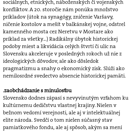
sociálnych, etnických, náboženských či vojenských
konfliktov. A 20. storočie nám ponúka množstvo
príkladov (útok na synagógy, zničenie Varšavy,
ničenie kostolov a mešít v balkánskej vojne, odstrel
kamenného mosta cez Neretvu v Mostare ako
príklad za všetky...) Radikálny úbytok historickej
podoby miest a likvidácia celých štvrtí či ulíc na
Slovensku akceleruje v posledných rokoch už nie z
ideologických dôvodov, ale ako dôsledok
pragmatizmu a snahy o ekonomický zisk. Slúži ako
nemilosrdné svedectvo absencie historickej pamäti.
.zaobchádzanie s minulosťou
Slovensko dodnes zápasí s nevyvinutým vzťahom ku
kultúrnemu dedičstvu vlastnej krajiny. Nielen v
bežnom vedomí verejnosti, ale aj v intelektuálnej
elite národa. Svedčí o tom nielen súčasný stav
pamiatkového fondu, ale aj spôsob, akým sa mení