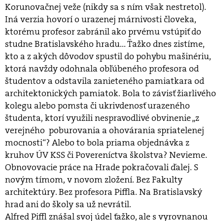
Korunovačnej veže (nikdy sa s ním však nestretol).
Iná verzia hovorí o urazenej márnivosti človeka,
ktorému profesor zabránil ako prvému vstúpiť do
studne Bratislavského hradu... Ťažko dnes zistíme,
kto a z akých dôvodov spustil do pohybu mašinériu,
ktorá navždy odohnala obľúbeného profesora od
študentov a odstavila zanieteného pamiatkara od
architektonických pamiatok. Bola to závisť žiarlivého
kolegu alebo pomsta či ukrivdenosť urazeného
študenta, ktorí využili nespravodlivé obvinenie „z
verejného poburovania a ohovárania spriatelenej
mocnosti“? Alebo to bola priama objednávka z
kruhov ÚV KSS či Povereníctva školstva? Nevieme.
Obnovovacie práce na Hrade pokračovali ďalej. S
novým tímom, v novom zložení. Bez Fakulty
architektúry. Bez profesora Piffla. Na Bratislavský
hrad ani do školy sa už nevrátil.
Alfred Piffl znášal svoj údel ťažko, ale s vyrovnanou