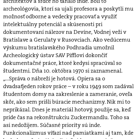
architektov a srdce ho ťahalo inde. Boli to
archeológovia, ktorí sa ujali profesora a poskytli mu
možnosť odborne a vedecky pracovať a využiť
intelektuálny potenciál a skúsenosti pri
dokumentovaní nálezov na Devíne, Vodnej veži v
Bratislave a Gerulaty v Rusovciach. Ako vedúcemu
výskumu bratislavského Podhradia umožnil
Archeologický ústav SAV Pifflovi dokončiť
dokumentačné práce, ktoré kedysi spracúval so
študentmi. Dňa 10. októbra 1970 si zaznamenal.
„...Správa o nábreží je hotová. Opiera sa o
dvadsaťjeden rokov práce – v roku 1949 som zadával
študentom domy na zakreslenie a zameranie, oveľa
skôr, ako sem prišli búracie mechanizmy. Nik mi to
neprikázal. Dnes je materiál hotový, použije sa, keď
príde čas na rekonštrukciu Zuckermandlu. Toho sa
asi nedožijem. Súčasné priority sú inde.
Funkcionalizmus víťazí nad pamiatkami aj tam, kde