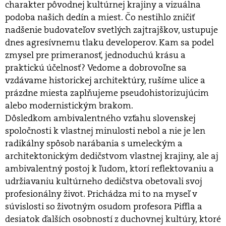
charakter pôvodnej kultúrnej krajiny a vizuálna
podoba našich dedín a miest. Čo nestihlo zničiť
nadšenie budovateľov svetlých zajtrajškov, ustupuje
dnes agresívnemu tlaku developerov. Kam sa podel
zmysel pre primeranosť, jednoduchú krásu a
praktickú účelnosť? Vedome a dobrovoľne sa
vzdávame historickej architektúry, rušíme ulice a
prázdne miesta zaplňujeme pseudohistorizujúcim
alebo modernistickým brakom.
Dôsledkom ambivalentného vzťahu slovenskej
spoločnosti k vlastnej minulosti nebol a nie je len
radikálny spôsob narábania s umeleckým a
architektonickým dedičstvom vlastnej krajiny, ale aj
ambivalentný postoj k ľudom, ktorí reflektovaniu a
udržiavaniu kultúrneho dedičstva obetovali svoj
profesionálny život. Prichádza mi to na myseľ v
súvislosti so životným osudom profesora Piffla a
desiatok ďalších osobností z duchovnej kultúry, ktoré