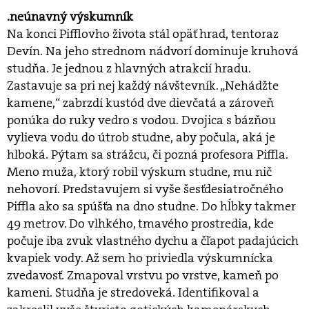
.neúnavný výskumník
Na konci Pifflovho života stál opäť hrad, tentoraz
Devín. Na jeho strednom nádvorí dominuje kruhová
studňa. Je jednou z hlavných atrakcií hradu.
Zastavuje sa pri nej každý návštevník. „Nehádžte
kamene,“ zabrzdí kustód dve dievčatá a zároveň
ponúka do ruky vedro s vodou. Dvojica s bázňou
vylieva vodu do útrob studne, aby počula, aká je
hlboká. Pýtam sa strážcu, či pozná profesora Piffla.
Meno muža, ktorý robil výskum studne, mu nič
nehovorí. Predstavujem si vyše šesťdesiatročného
Piffla ako sa spúšťa na dno studne. Do hĺbky takmer
49 metrov. Do vlhkého, tmavého prostredia, kde
počuje iba zvuk vlastného dychu a čľapot padajúcich
kvapiek vody. Až sem ho priviedla výskumnícka
zvedavosť. Zmapoval vrstvu po vrstve, kameň po
kameni. Studňa je stredoveká. Identifikoval a