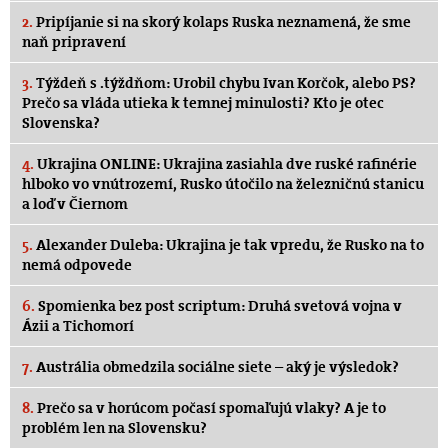
2.
Pripíjanie si na skorý kolaps Ruska neznamená, že sme
naň pripravení
3.
Týždeň s .týždňom: Urobil chybu Ivan Korčok, alebo PS?
Prečo sa vláda utieka k temnej minulosti? Kto je otec
Slovenska?
4.
Ukrajina ONLINE: Ukrajina zasiahla dve ruské rafinérie
hlboko vo vnútrozemí, Rusko útočilo na železničnú stanicu
a loď v Čiernom
5.
Alexander Duleba: Ukrajina je tak vpredu, že Rusko na to
nemá odpovede
6.
Spomienka bez post scriptum: Druhá svetová vojna v
Ázii a Tichomorí
7.
Austrália obmedzila sociálne siete – aký je výsledok?
8.
Prečo sa v horúcom počasí spomaľujú vlaky? A je to
problém len na Slovensku?