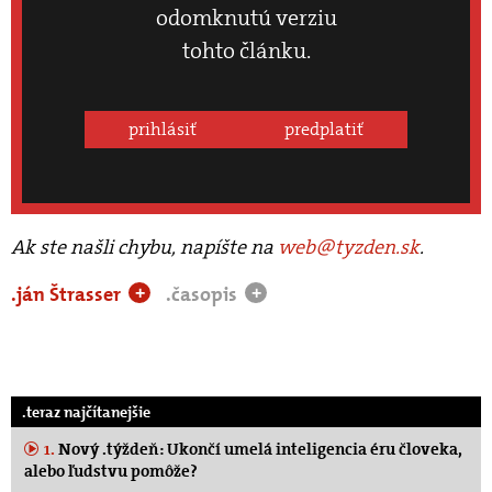
odomknutú verziu
tohto článku.
prihlásiť
predplatiť
Ak ste našli chybu, napíšte na
web@tyzden.sk
.
.ján Štrasser
.časopis
+
+
.teraz najčítanejšie
1.
Nový .týždeň: Ukončí umelá inteligencia éru človeka,
alebo ľudstvu pomôže?