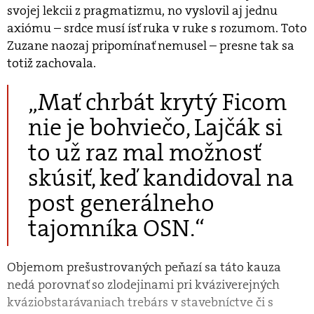
svojej lekcii z pragmatizmu, no vyslovil aj jednu
axiómu – srdce musí ísť ruka v ruke s rozumom. Toto
Zuzane naozaj pripomínať nemusel – presne tak sa
totiž zachovala.
„Mať chrbát krytý Ficom
nie je bohviečo, Lajčák si
to už raz mal možnosť
skúsiť, keď kandidoval na
post generálneho
tajomníka OSN.“
Objemom prešustrovaných peňazí sa táto kauza
nedá porovnať so zlodejinami pri kváziverejných
kváziobstarávaniach trebárs v stavebníctve či s