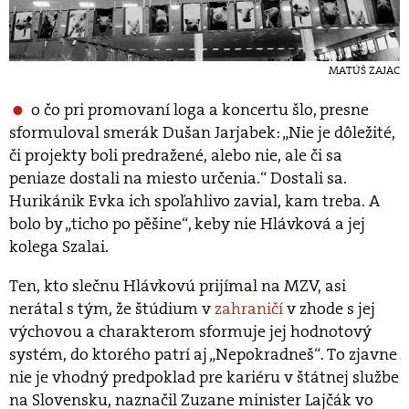
MATÚŠ ZAJAC
o čo pri promovaní loga a koncertu šlo, presne
sformuloval smerák Dušan Jarjabek: „Nie je dôležité,
či projekty boli predražené, alebo nie, ale či sa
peniaze dostali na miesto určenia.“ Dostali sa.
Hurikánik Evka ich spoľahlivo zavial, kam treba. A
bolo by „ticho po pěšine“, keby nie Hlávková a jej
kolega Szalai.
Ten, kto slečnu Hlávkovú prijímal na MZV, asi
nerátal s tým, že štúdium v
zahraničí
v zhode s jej
výchovou a charakterom sformuje jej hodnotový
systém, do ktorého patrí aj „Nepokradneš“. To zjavne
nie je vhodný predpoklad pre kariéru v štátnej službe
na Slovensku, naznačil Zuzane minister Lajčák vo