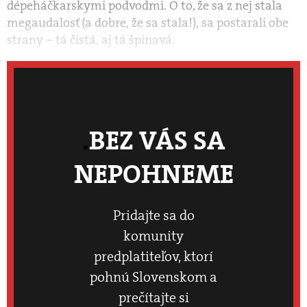
dépeháčkarskymi podvodmi. O to, že sa z nej stala
megaudalosť (a dobre, že sa stala!), sa postarali obe
strany – tá čistá, aj tá špinavá.
BEZ VÁS SA
NEPOHNEME
Pridajte sa do
komunity
predplatiteľov, ktorí
pohnú Slovenskom a
prečítajte si