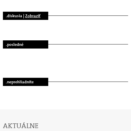
.diskusia |
Zobraziť
.posledné
.neprehliadnite
AKTUÁLNE