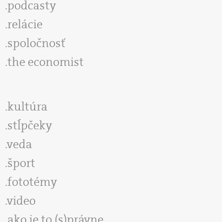
podcasty
relácie
spoločnosť
the economist
kultúra
stĺpčeky
veda
šport
fototémy
video
ako je to (s)právne