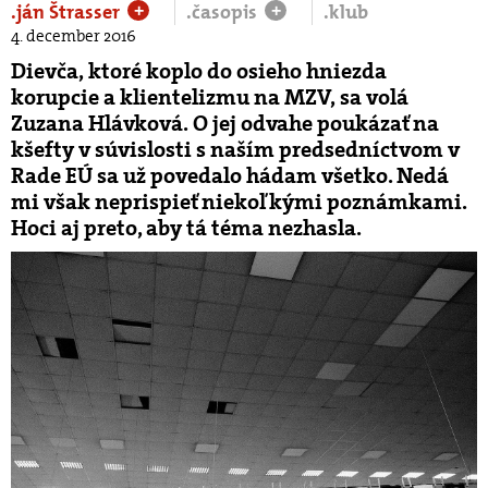
.ján Štrasser
.časopis
.klub
+
+
4. december 2016
Dievča, ktoré koplo do osieho hniezda
korupcie a klientelizmu na MZV, sa volá
Zuzana Hlávková. O jej odvahe poukázať na
kšefty v súvislosti s naším predsedníctvom v
Rade EÚ sa už povedalo hádam všetko. Nedá
mi však neprispieť niekoľkými poznámkami.
Hoci aj preto, aby tá téma nezhasla.