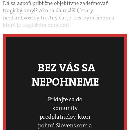
Dá sa aspoň približne objektívne zadefinovať
tragický omyl? Ako sa dá rozlíšiť, ktorý
nedbanlivostný trestný čin je trestným činom a
ktorý je tragickým omylom?
BEZ VÁS SA
NEPOHNEME
Pridajte sa do
komunity
predplatiteľov, ktorí
pohnú Slovenskom a