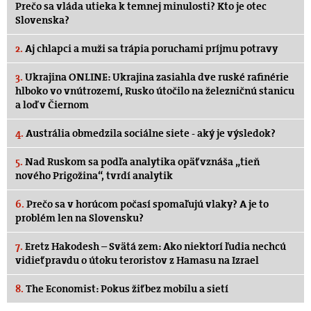
Prečo sa vláda utieka k temnej minulosti? Kto je otec
Slovenska?
2.
Aj chlapci a muži sa trápia poruchami príjmu potravy
3.
Ukrajina ONLINE: Ukrajina zasiahla dve ruské rafinérie
hlboko vo vnútrozemí, Rusko útočilo na železničnú stanicu
a loď v Čiernom
4.
Austrália obmedzila sociálne siete - aký je výsledok?
5.
Nad Ruskom sa podľa analytika opäť vznáša „tieň
nového Prigožina“, tvrdí analytik
6.
Prečo sa v horúcom počasí spomaľujú vlaky? A je to
problém len na Slovensku?
7.
Eretz Hakodesh – Svätá zem: Ako niektorí ľudia nechcú
vidieť pravdu o útoku teroristov z Hamasu na Izrael
8.
The Economist: Pokus žiť bez mobilu a sietí