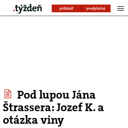
prihlásiť
predplatné
Pod lupou Jána
Štrassera: Jozef K. a
otázka viny