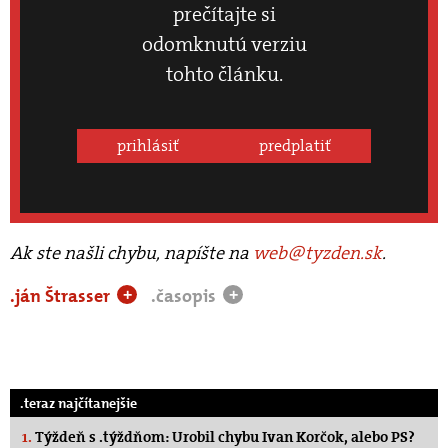
prečítajte si
odomknutú verziu
tohto článku.
prihlásiť
predplatiť
Ak ste našli chybu, napíšte na
web@tyzden.sk
.
.ján Štrasser
.časopis
+
+
.teraz najčítanejšie
1.
Týždeň s .týždňom: Urobil chybu Ivan Korčok, alebo PS?