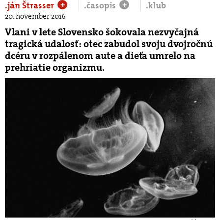
.ján Štrasser
.časopis
.klub
+
+
20. november 2016
Vlani v lete Slovensko šokovala nezvyčajná
tragická udalosť: otec zabudol svoju dvojročnú
dcéru v rozpálenom aute a dieťa umrelo na
prehriatie organizmu.