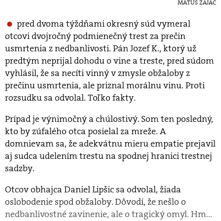
MATÚŠ ZAJAC
pred dvoma týždňami okresný súd vymeral
otcovi dvojročný podmienečný trest za prečin
usmrtenia z nedbanlivosti. Pán Jozef K., ktorý už
predtým neprijal dohodu o vine a treste, pred súdom
vyhlásil, že sa necíti vinný v zmysle obžaloby z
prečinu usmrtenia, ale priznal morálnu vinu. Proti
rozsudku sa odvolal. Toľko fakty.
Prípad je výnimočný a chúlostivý. Som ten posledný,
kto by zúfalého otca posielal za mreže. A
domnievam sa, že adekvátnu mieru empatie prejavil
aj sudca udelením trestu na spodnej hranici trestnej
sadzby.
Otcov obhajca Daniel Lipšic sa odvolal, žiada
oslobodenie spod obžaloby. Dôvodí, že nešlo o
nedbanlivostné zavinenie, ale o tragický omyl. Hm...