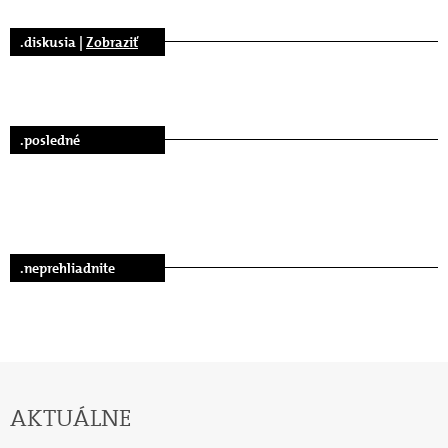
.diskusia |
Zobraziť
.posledné
.neprehliadnite
AKTUÁLNE