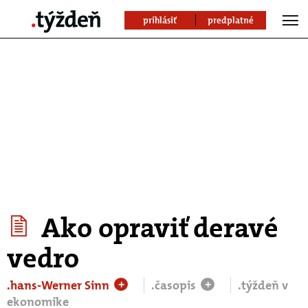
prihlásiť
predplatné
Ako opraviť deravé
vedro
.hans-Werner Sinn
.časopis
.týždeň v
+
+
ekonomike