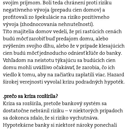
svojím príjmom. Boli teda chránení proti riziku
negatívneho vývoja (prepadu cien domov) a
profitovali zo špekulácie na riziko pozitívneho
vývoja (zhodnocovania nehnuteľností).
Títo majitelia domov vedeli, že pri rastúcich cenách
budú môcť zarobiť buď predajom domu, alebo
zvýšením svojho dlhu, alebo že v prípade klesajúcich
cien budú môcť jednoducho odniesť kľúče do banky.
Vzhľadom na neistotu týkajúcu sa budúcich cien
domu mohli uvážlivo očakávať, že zarobia, čo ich
viedlo k tomu, aby na začiatku zaplatili viac. Hazard
širokej verejnosti vyvolal krízu podradných hypoték.
.prečo sa kríza rozšírila?
Kríza sa rozšírila, pretože bankový systém sa
dostatočne nebránil riziku – v niektorých prípadoch
sa dokonca zdalo, že si riziko vychutnáva.
Hypotekárne banky si niektoré nároky ponechali