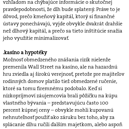
vzhľadom na chýbajúce informácie o skutočnej
pravdepodobnosti, že dlh bude splatený. Práve to je
dôvod, prečo kmeňový kapitál, ktorý si finančné
ústavy ponechávajú, vyjde obvykle dvakrát drahšie
než dlhový kapitál, a prečo sa tieto inštitúcie snažia
jeho využitie minimalizovať.
.kasíno a hypotéky
Možnosť obmedzeného znášania rizík nielenže
premenila Wall Street na kasíno, ale na hazardnú
hru zviedla aj širokú verejnosť, pretože pre majiteľov
rodinných domov platilo tiež obmedzené ručenie,
ktoré sa tomu firemnému podobalo. Keď si
nízkopríjmoví záujemcovia brali pôžičku na kúpu
vlastného bývania – predstavujúcu často 100
percent kúpnej ceny – obvykle mohli kupovanú
nehnuteľnosť použiť ako záruku bez toho, aby za
splácanie dlhu ručili ďalším majetkom, alebo aspoň