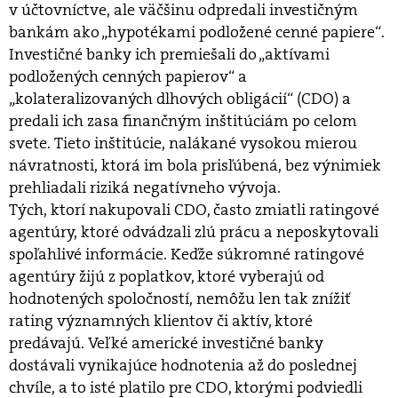
v účtovníctve, ale väčšinu odpredali investičným
bankám ako „hypotékami podložené cenné papiere“.
Investičné banky ich premiešali do „aktívami
podložených cenných papierov“ a
„kolateralizovaných dlhových obligácií“ (CDO) a
predali ich zasa finančným inštitúciám po celom
svete. Tieto inštitúcie, nalákané vysokou mierou
návratnosti, ktorá im bola prisľúbená, bez výnimiek
prehliadali riziká negatívneho vývoja.
Tých, ktorí nakupovali CDO, často zmiatli ratingové
agentúry, ktoré odvádzali zlú prácu a neposkytovali
spoľahlivé informácie. Keďže súkromné ratingové
agentúry žijú z poplatkov, ktoré vyberajú od
hodnotených spoločností, nemôžu len tak znížiť
rating významných klientov či aktív, ktoré
predávajú. Veľké americké investičné banky
dostávali vynikajúce hodnotenia až do poslednej
chvíle, a to isté platilo pre CDO, ktorými podviedli