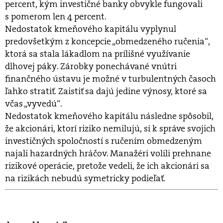
percent, kým investičné banky obvykle fungovali
s pomerom len 4 percent.
Nedostatok kmeňového kapitálu vyplynul
predovšetkým z koncepcie „obmedzeného ručenia“,
ktorá sa stala lákadlom na prílišné využívanie
dlhovej páky. Zárobky ponechávané vnútri
finančného ústavu je možné v turbulentných časoch
ľahko stratiť. Zaistiť sa dajú jedine výnosy, ktoré sa
včas „vyvedú“.
Nedostatok kmeňového kapitálu následne spôsobil,
že akcionári, ktorí riziko nemilujú, si k správe svojich
investičných spoločností s ručením obmedzeným
najali hazardných hráčov. Manažéri volili prehnane
rizikové operácie, pretože vedeli, že ich akcionári sa
na rizikách nebudú symetricky podieľať.