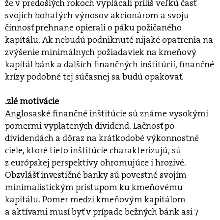
že v predošlých rokoch vyplácali príliš veľkú časť
svojich bohatých výnosov akcionárom a svoju
činnosť prehnane opierali o páku požičaného
kapitálu. Ak nebudú podniknuté nijaké opatrenia na
zvýšenie minimálnych požiadaviek na kmeňový
kapitál bánk a ďalších finančných inštitúcií, finančné
krízy podobné tej súčasnej sa budú opakovať.
.zlé motivácie
Anglosaské finančné inštitúcie sú známe vysokými
pomermi vyplatených dividend. Lačnosť po
dividendách a dôraz na krátkodobé výkonnostné
ciele, ktoré tieto inštitúcie charakterizujú, sú
z európskej perspektívy ohromujúce i hrozivé.
Obzvlášť investičné banky sú povestné svojím
minimalistickým prístupom ku kmeňovému
kapitálu. Pomer medzi kmeňovým kapitálom
a aktívami musí byť v prípade bežných bánk asi 7