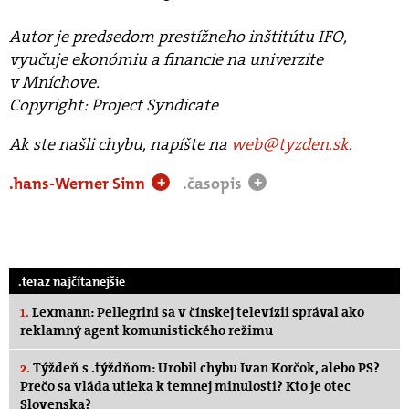
Autor je predsedom prestížneho inštitútu IFO,
vyučuje ekonómiu a financie na univerzite
v Mníchove.
Copyright: Project Syndicate
Ak ste našli chybu, napíšte na
web@tyzden.sk
.
.hans-Werner Sinn
.časopis
+
+
.teraz najčítanejšie
1.
Lexmann: Pellegrini sa v čínskej televízii správal ako
reklamný agent komunistického režimu
2.
Týždeň s .týždňom: Urobil chybu Ivan Korčok, alebo PS?
Prečo sa vláda utieka k temnej minulosti? Kto je otec
Slovenska?