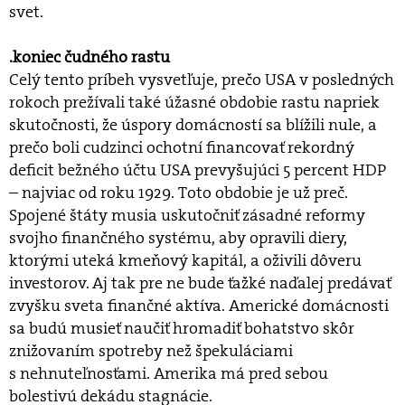
svet.
.koniec čudného rastu
Celý tento príbeh vysvetľuje, prečo USA v posledných
rokoch prežívali také úžasné obdobie rastu napriek
skutočnosti, že úspory domácností sa blížili nule, a
prečo boli cudzinci ochotní financovať rekordný
deficit bežného účtu USA prevyšujúci 5 percent HDP
– najviac od roku 1929. Toto obdobie je už preč.
Spojené štáty musia uskutočniť zásadné reformy
svojho finančného systému, aby opravili diery,
ktorými uteká kmeňový kapitál, a oživili dôveru
investorov. Aj tak pre ne bude ťažké naďalej predávať
zvyšku sveta finančné aktíva. Americké domácnosti
sa budú musieť naučiť hromadiť bohatstvo skôr
znižovaním spotreby než špekuláciami
s nehnuteľnosťami. Amerika má pred sebou
bolestivú dekádu stagnácie.