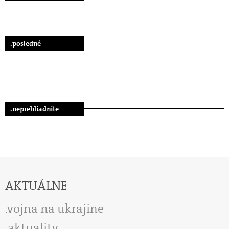
.posledné
.neprehliadnite
AKTUÁLNE
vojna na ukrajine
aktuality