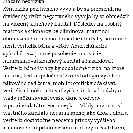
.hazard bez rizika
Kým riziká pozitívneho vývoja by sa premenili na
dividendy, riziká negatívneho vývoja by sa obmedzili
na vložený kmeňový kapitál. Dôsledky na osobný
majetok akcionárov by eliminoval mantinel
obmedzeného ručenia. Prípadné straty by nakoniec
niesli veritelia bánk a vlády. Americkú krízu
spôsobilo vzájomné pôsobenie motivácie
minimalizovať kmeňový kapitál a hazardovať.
Veritelia bánk i vlády by dodatočné riziká, na ktoré
narazia, keď si spoločnosť zvolí stratégiu vysokého
pákového zadlženia, mohli teoreticky očakávať.
Veritelia si môžu účtovať vyššie úrokové sadzby a
vlády môžu zaviesť vyššie dane a odvody.
V praxi však táto teória neplatí. Vlády návratnosť
vlastného kapitálu nedania menej ako úrok z dlhu a
veritelia dostatočne neocenia prínosy vyššieho
kmeňového kapitálu nižšími úrokovými sadzbami,