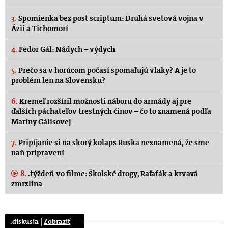
3.
Spomienka bez post scriptum: Druhá svetová vojna v
Ázii a Tichomorí
4.
Fedor Gál: Nádych – výdych
5.
Prečo sa v horúcom počasí spomaľujú vlaky? A je to
problém len na Slovensku?
6.
Kremeľ rozšíril možnosti náboru do armády aj pre
ďalších páchateľov trestných činov – čo to znamená podľa
Maríny Gálisovej
7.
Pripíjanie si na skorý kolaps Ruska neznamená, že sme
naň pripravení
8.
.týždeň vo filme: Školské drogy, Raťafák a krvavá
zmrzlina
.diskusia |
Zobraziť