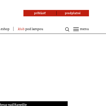
prihlásiť
predplatné
eshop
klub
pod lampou
menu
.teraz najčítanejšie