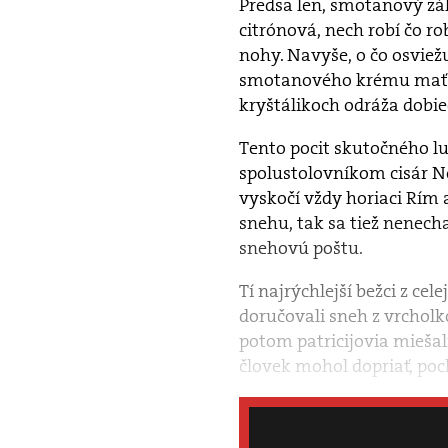
Predsa len, smotanový zák
citrónová, nech robí čo r
nohy. Navyše, o čo osviež
smotanového krému mať k 
kryštálikoch odráža dobie
Tento pocit skutočného lu
spolustolovníkom cisár Ne
vyskočí vždy horiaci Rím 
snehu, tak sa tiež nenecha
snehovú poštu.
Tí najrýchlejší bežci z ce
doručovali sneh z vrcholk
potom patricijovia miešal
človek mohol dopriať, poch