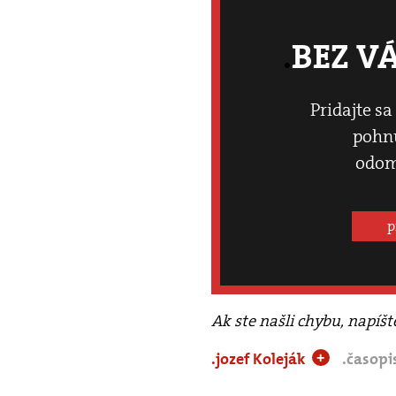
BEZ V
Pridajte sa
pohnú
odom
p
Ak ste našli chybu, napíš
.jozef Koleják
.časopi
+