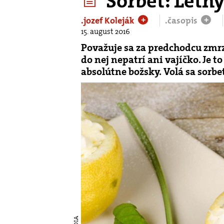
Sorbet: Letn
.jozef Koleják
.časopis
+
+
15. august 2016
Považuje sa za predchodcu zmrz
do nej nepatrí ani vajíčko. Je t
absolútne božsky. Volá sa sorbe