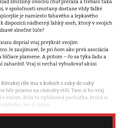
lad zmrzliny ovocnú chuť preráža a trebárs taká
obí, v spoločnosti smotany dostane vždy ťažké
ujúcejšie je namiesto ťahavého a lepkavého
dispozícii nádherný ľahký sneh, ktorý v svojich
dzavé slnečné lúče?
xusu doprial vraj prvýkrát svojim
ro. Je zaujímavé, že pri ňom ako prvá asociácia
a blčiace plamene. A pritom – čo sa týka ľadu a
l zahanbiť. Vraj si nechal vybudovať akúsi
lej Rímskej ríše mu v košoch z ruky do ruky
ov hôr priamo na cisársky stôl. Tam si ho vraj
i s vínom. Bola to vyhlásená pochúťka, ktorú si
opiteľne, len u cisára.