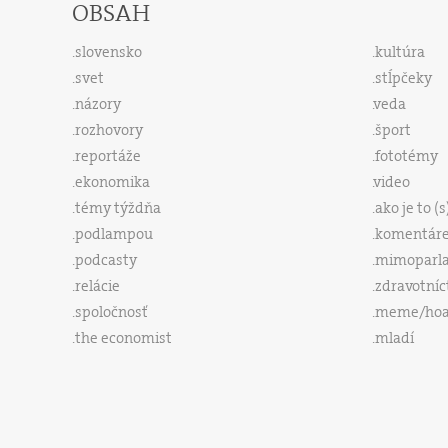
OBSAH
slovensko
kultúra
svet
stĺpčeky
názory
veda
rozhovory
šport
reportáže
fototémy
ekonomika
video
témy týždňa
ako je to (
podlampou
komentár
podcasty
mimoparl
relácie
zdravotníc
spoločnosť
meme/ho
the economist
mladí