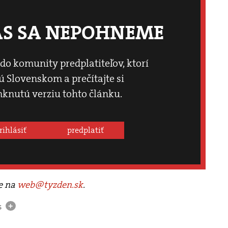
ÁS SA NEPOHNEME
 do komunity predplatiteľov, ktorí
 Slovenskom a prečítajte si
knutú verziu tohto článku.
rihlásiť
predplatiť
te na
web@tyzden.sk
.
s
+