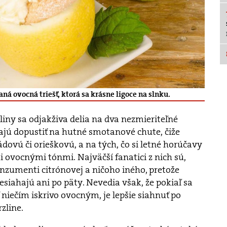
á ovocná triešť, ktorá sa krásne ligoce na slnku.
iny sa odjakživa delia na dva nezmieriteľné
dajú dopustiť na hutné smotanové chute, čiže
dovú či orieškovú, a na tých, čo si letné horúčavy
 ovocnými tónmi. Najväčší fanatici z nich sú,
nzumenti citrónovej a ničoho iného, pretože
nesiahajú ani po päty. Nevedia však, že pokiaľ sa
ť niečím iskrivo ovocným, je lepšie siahnuť po
zline.