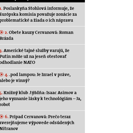
1.
Poslankyňa Stohlová informuje, že
Európska komisia považuje zonácie za
problematické a žiada o ich nápravu
2.
Obete kauzy Cervanová: Roman
Brázda
3.
Americké tajné služby varujú, že
Putin môže už na jeseň otestovať
odhodlanie NATO
4.
.pod lampou: Je Izrael v práve,
alebo je vinný?
5.
Knižný klub .týždňa: Isaac Asimov a
jeho vyznanie lásky k technológiám – Ja,
robot
6.
Prípad Cervanová: Prečo teraz
zverejňujeme výpovede odsúdených
Nitranov