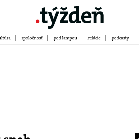
ultúra
spoločnosť
pod lampou
relácie
podcasty