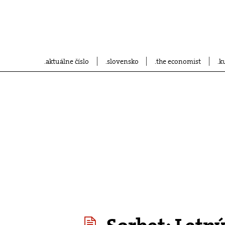
aktuálne číslo
slovensko
the economist
k