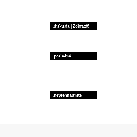
.diskusia |
Zobraziť
.posledné
.neprehliadnite