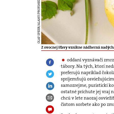
OLAF SPEIER/ALAMY/PROFIMEDIA
Z ovocnej šťavy vznikne nádherná nadýchan
oddaní vyznávači zmrzl
tábory. Na tých, ktorí ne
preferujú napríklad čokolá
spríjemňujú osviežujúcimi
samozrejme, puristickí ko
ostatné príchute jej vraj 
chcú v lete naozaj osvieži
čistom sorbete ako po zmr