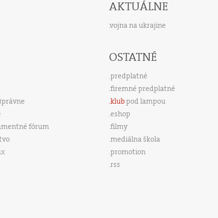
AKTUÁLNE
vojna na ukrajine
OSTATNÉ
predplatné
firemné predplatné
s)právne
klub
pod lampou
e
eshop
amentné fórum
filmy
tvo
mediálna škola
ax
promotion
rss