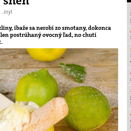
ý sneh
.štýl
liny, ibaže sa nerobí zo smotany, dokonca
o len postrúhaný ovocný ľad, no chutí
t.