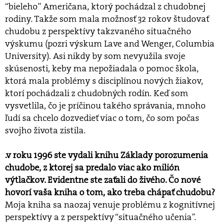
“bieleho” Američana, ktorý pochádzal z chudobnej
rodiny. Takže som mala možnosť 32 rokov študovať
chudobu z perspektívy takzvaného situačného
výskumu (pozri výskum Lave and Wenger, Columbia
University). Asi nikdy by som nevyužila svoje
skúsenosti, keby ma nepožiadala o pomoc škola,
ktorá mala problémy s disciplínou nových žiakov,
ktorí pochádzali z chudobných rodín. Keď som
vysvetlila, čo je príčinou takého správania, mnoho
ľudí sa chcelo dozvedieť viac o tom, čo som počas
svojho života zistila.
.v roku 1996 ste vydali knihu Základy porozumenia
chudobe, z ktorej sa predalo viac ako milión
výtlačkov. Evidentne ste zaťali do živého. Čo nové
hovorí vaša kniha o tom, ako treba chápať chudobu?
Moja kniha sa naozaj venuje problému z kognitívnej
perspektívy a z perspektívy “situačného učenia”.