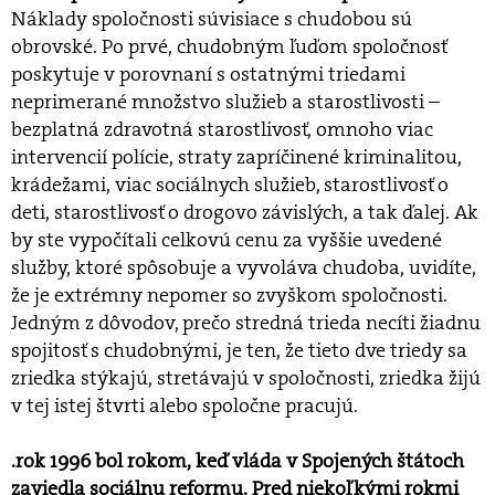
Náklady spoločnosti súvisiace s chudobou sú
obrovské. Po prvé, chudobným ľuďom spoločnosť
poskytuje v porovnaní s ostatnými triedami
neprimerané množstvo služieb a starostlivosti –
bezplatná zdravotná starostlivosť, omnoho viac
intervencií polície, straty zapríčinené kriminalitou,
krádežami, viac sociálnych služieb, starostlivosť o
deti, starostlivosť o drogovo závislých, a tak ďalej. Ak
by ste vypočítali celkovú cenu za vyššie uvedené
služby, ktoré spôsobuje a vyvoláva chudoba, uvidíte,
že je extrémny nepomer so zvyškom spoločnosti.
Jedným z dôvodov, prečo stredná trieda necíti žiadnu
spojitosť s chudobnými, je ten, že tieto dve triedy sa
zriedka stýkajú, stretávajú v spoločnosti, zriedka žijú
v tej istej štvrti alebo spoločne pracujú.
.rok 1996 bol rokom, keď vláda v Spojených štátoch
zaviedla sociálnu reformu. Pred niekoľkými rokmi