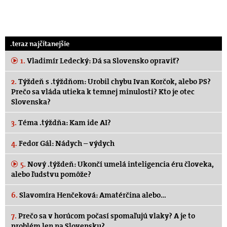
.teraz najčítanejšie
1.
Vladimír Ledecký: Dá sa Slovensko opraviť?
2.
Týždeň s .týždňom: Urobil chybu Ivan Korčok, alebo PS?
Prečo sa vláda utieka k temnej minulosti? Kto je otec
Slovenska?
3.
Téma .týždňa: Kam ide AI?
4.
Fedor Gál: Nádych – výdych
5.
Nový .týždeň: Ukončí umelá inteligencia éru človeka,
alebo ľudstvu pomôže?
6.
Slavomíra Henčeková: Amatérčina alebo…
7.
Prečo sa v horúcom počasí spomaľujú vlaky? A je to
problém len na Slovensku?