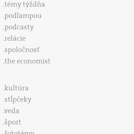
témy týždňa
podlampou
podcasty
relácie
spoločnosť
the economist
kultúra
stĺpčeky
veda
šport
fototémy