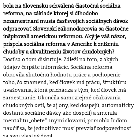
bola na Slovensku schválená čiastočná sociálna
reforma, na základe ktorej si dlhodobo
nezamestnaní musia časť svojich sociálnych dávok
odpracovať. Slovenskí zákonodarcovia sa čiastočne
inšpirovali americkou reformou. Aký je váš názor,
prispela sociálna reforma v Amerike k zníženiu
chudoby a skvalitneniu životov chudobných?
Dosť sa o tom diskutuje. Záleží na tom, z akých
údajov čerpáte informácie. Sociálna reforma
obnovila skutočnú hodnotu práce a pochopenie
toho, čo znamená, keď človek má prácu, štruktúru
uvažovania, ktorá prichádza s tým, keď človek má
zamestnanie. Ukončila samozrejmé očakávania
chudobných detí, že aj ony, keď dospejú, automaticky
dostanú sociálne dávky ako dospelí) a zmenila
mentalitu „obete“. Inými slovami, pomohla ľuďom
naučiť sa, že jednotlivec musí prevziať zodpovednosť
za svoj vlastný život.