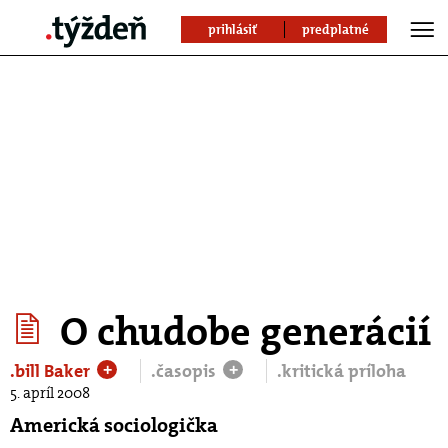
prihlásiť
predplatné
O chudobe generácií
.bill Baker
.časopis
.kritická príloha
+
+
5. apríl 2008
Americká sociologička