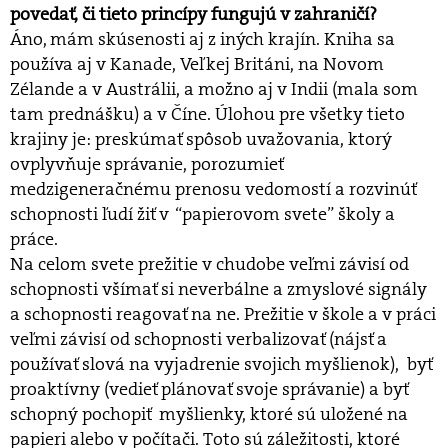
povedať, či tieto princípy fungujú v zahraničí?
Áno, mám skúsenosti aj z iných krajín. Kniha sa
používa aj v Kanade, Veľkej Británi, na Novom
Zélande a v Austrálii, a možno aj v Indii (mala som
tam prednášku) a v Číne. Úlohou pre všetky tieto
krajiny je: preskúmať spôsob uvažovania, ktorý
ovplyvňuje správanie, porozumieť
medzigeneračnému prenosu vedomostí a rozvinúť
schopnosti ľudí žiť v “papierovom svete” školy a
práce.
Na celom svete prežitie v chudobe veľmi závisí od
schopnosti všímať si neverbálne a zmyslové signály
a schopnosti reagovať na ne. Prežitie v škole a v práci
veľmi závisí od schopnosti verbalizovať (nájsť a
používať slová na vyjadrenie svojich myšlienok), byť
proaktívny (vedieť plánovať svoje správanie) a byť
schopný pochopiť myšlienky, ktoré sú uložené na
papieri alebo v počítači. Toto sú záležitosti, ktoré