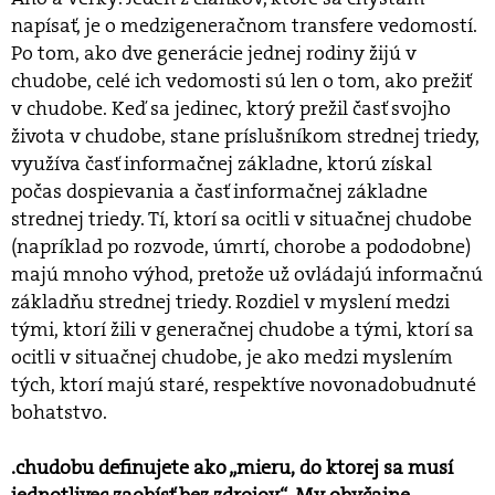
napísať, je o medzigeneračnom transfere vedomostí.
Po tom, ako dve generácie jednej rodiny žijú v
chudobe, celé ich vedomosti sú len o tom, ako prežiť
v chudobe. Keď sa jedinec, ktorý prežil časť svojho
života v chudobe, stane príslušníkom strednej triedy,
využíva časť informačnej základne, ktorú získal
počas dospievania a časť informačnej základne
strednej triedy. Tí, ktorí sa ocitli v situačnej chudobe
(napríklad po rozvode, úmrtí, chorobe a pododobne)
majú mnoho výhod, pretože už ovládajú informačnú
základňu strednej triedy. Rozdiel v myslení medzi
tými, ktorí žili v generačnej chudobe a tými, ktorí sa
ocitli v situačnej chudobe, je ako medzi myslením
tých, ktorí majú staré, respektíve novonadobudnuté
bohatstvo.
.chudobu definujete ako „mieru, do ktorej sa musí