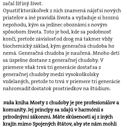
začal žiť iný život.
Opustiť ktorúkoľvek z nich znamená nájsť si nových
priateľov a iné pravidlá života a vyžaduje si hroznú
nepohodu, kým sa jedinec oboznámi s novým
spôsobom života. Toto je bod, kde sa podobnosť
končí, pretože závislosť od drog má takmer vždy
biochemický základ, kým generačná chudoba ho
nemá. Generačná chudoba je naučená. Mnoho detí
sa úspešne dostane z generačnej chudoby. V
priemere však trvá tri generácie dostať sa z
generačnej chudoby medzi vysokoškolsky
vzdelaných, pretože to trvá v priemere tri generácie
nahromadiť dostatok prostriedkov na štúdium.
.vaša kniha Mosty z chudoby je pre profesionálov a
komunity. Jej princípy sa zdajú v harmónii s
prírodnými zákonmi. Máte skúsenosti aj z iných
krajín mimo Spojených štátov, aby ste nám mohli