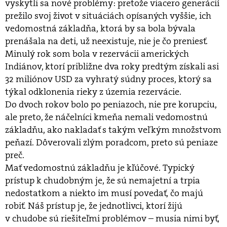
vyskytli sa nové problémy: pretože viacero generácií
prežilo svoj život v situáciách opísaných vyššie, ich
vedomostná základňa, ktorá by sa bola bývala
prenášala na deti, už neexistuje, nie je čo preniesť.
Minulý rok som bola v rezervácii amerických
Indiánov, ktorí približne dva roky predtým získali asi
32 miliónov USD za vyhratý súdny proces, ktorý sa
týkal odklonenia rieky z územia rezervácie.
Do dvoch rokov bolo po peniazoch, nie pre korupciu,
ale preto, že náčelníci kmeňa nemali vedomostnú
základňu, ako nakladať s takým veľkým množstvom
peňazí. Dôverovali zlým poradcom, preto sú peniaze
preč.
Mať vedomostnú základňu je kľúčové. Typický
prístup k chudobným je, že sú nemajetní a trpia
nedostatkom a niekto im musí povedať, čo majú
robiť. Náš prístup je, že jednotlivci, ktorí žijú
v chudobe sú riešiteľmi problémov – musia nimi byť,