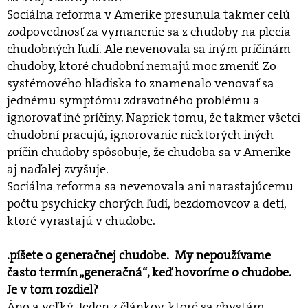
Sociálna reforma v Amerike presunula takmer celú
zodpovednosť za vymanenie sa z chudoby na plecia
chudobných ľudí. Ale nevenovala sa iným príčinám
chudoby, ktoré chudobní nemajú moc zmeniť. Zo
systémového hľadiska to znamenalo venovať sa
jednému symptómu zdravotného problému a
ignorovať iné príčiny. Napriek tomu, že takmer všetci
chudobní pracujú, ignorovanie niektorých iných
príčin chudoby spôsobuje, že chudoba sa v Amerike
aj naďalej zvyšuje.
Sociálna reforma sa nevenovala ani narastajúcemu
počtu psychicky chorých ľudí, bezdomovcov a detí,
ktoré vyrastajú v chudobe.
.píšete o generačnej chudobe. My nepoužívame
často termín „generačná“, keď hovoríme o chudobe.
Je v tom rozdiel?
Áno a veľký. Jeden z článkov, ktoré sa chystám