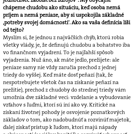
jednotlivec zaobísť bez zdrojov“. My obyčajne
chápeme chudobu ako situáciu, keď osoba nemá
príjem a nemá peniaze, aby si uspokojila základné
,potreby svojej domácnosti‘. Ako sa vaša definícia líši
od tejto?
Myslím si, že jednou z najväčších chýb, ktorú robia
všetky vlády, je, že definujú chudobu a bohatstvo iba
vo finančnom vyjadrení. To je najľahší spôsob
vyjadrenia. Nuž áno, ak máte jedlo, prežijete: ale
peniaze samy nie vždy zaručia prechod z jednej
triedy do vyššej. Keď máte dosť peňazí (tak, že
nespotrebujete všetok čas na získanie peňazí na
prežitie), prechod z chudoby do strednej triedy vám
umožnia dve základné veci: vzdelanie a vybudovanie
vzťahov s ľuďmi, ktorí sú iní ako vy. Kritické na
získaní životnej pohody je osvojenie poznatkových
základov o tom, ako nadobudnúť a rozvinúť majetok,
ďalej získať prístup k ľuďom, ktorí majú nápady