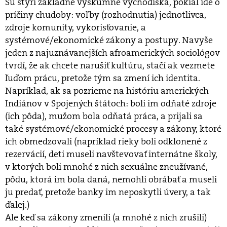
Sú štyri základné výskumné východiská, pokiaľ ide o
príčiny chudoby: voľby (rozhodnutia) jednotlivca,
zdroje komunity, vykorisťovanie, a
systémové/ekonomické zákony a postupy. Navyše
jeden z najuznávanejších afroamerických sociológov
tvrdí, že ak chcete narušiť kultúru, stačí ak vezmete
ľuďom prácu, pretože tým sa zmení ich identita.
Napríklad, ak sa pozrieme na históriu amerických
Indiánov v Spojených štátoch: boli im odňaté zdroje
(ich pôda), mužom bola odňatá práca, a prijali sa
také systémové/ekonomické procesy a zákony, ktoré
ich obmedzovali (napríklad rieky boli odklonené z
rezervácií, deti museli navštevovať internátne školy,
v ktorých boli mnohé z nich sexuálne zneužívané,
pôdu, ktorá im bola daná, nemohli obrábať a museli
ju predať, pretože banky im neposkytli úvery, a tak
ďalej.)
Ale keď sa zákony zmenili (a mnohé z nich zrušili)