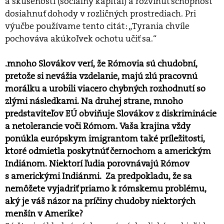
a skúsenosti (sociálny kapitál) a rozvinúť schopnosť
dosiahnuť dohody v rozličných prostrediach. Pri
výučbe používame tento citát: „Tyrania chvíle
pochováva akúkoľvek ochotu učiť sa.“
.mnoho Slovákov verí, že Rómovia sú chudobní,
pretože si nevážia vzdelanie, majú zlú pracovnú
morálku a urobili viacero chybných rozhodnutí so
zlými následkami. Na druhej strane, mnoho
predstaviteľov EÚ obviňuje Slovákov z diskriminácie
a netolerancie voči Rómom. Vaša krajina vždy
ponúkla európskym imigrantom také príležitosti,
ktoré odmietla poskytnúť černochom a americkým
Indiánom. Niektorí ľudia porovnávajú Rómov
s americkými Indiánmi. Za predpokladu, že sa
nemôžete vyjadriť priamo k rómskemu problému,
aký je váš názor na príčiny chudoby niektorých
menšín v Amerike?