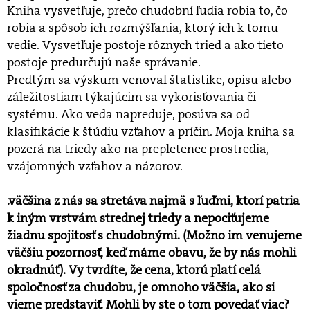
Kniha vysvetľuje, prečo chudobní ľudia robia to, čo
robia a spôsob ich rozmýšľania, ktorý ich k tomu
vedie. Vysvetľuje postoje rôznych tried a ako tieto
postoje predurčujú naše správanie.
Predtým sa výskum venoval štatistike, opisu alebo
záležitostiam týkajúcim sa vykorisťovania či
systému. Ako veda napreduje, posúva sa od
klasifikácie k štúdiu vzťahov a príčin. Moja kniha sa
pozerá na triedy ako na prepletenec prostredia,
vzájomných vzťahov a názorov.
.väčšina z nás sa stretáva najmä s ľuďmi, ktorí patria
k iným vrstvám strednej triedy a nepociťujeme
žiadnu spojitosť s chudobnými. (Možno im venujeme
väčšiu pozornosť, keď máme obavu, že by nás mohli
okradnúť). Vy tvrdíte, že cena, ktorú platí celá
spoločnosť za chudobu, je omnoho väčšia, ako si
vieme predstaviť. Mohli by ste o tom povedať viac?