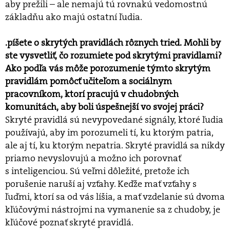
aby prežili – ale nemajú tú rovnakú vedomostnú
základňu ako majú ostatní ľudia.
.píšete o skrytých pravidlách rôznych tried. Mohli by
ste vysvetliť, čo rozumiete pod skrytými pravidlami?
Ako podľa vás môže porozumenie týmto skrytým
pravidlám pomôcť učiteľom a sociálnym
pracovníkom, ktorí pracujú v chudobných
komunitách, aby boli úspešnejší vo svojej práci?
Skryté pravidlá sú nevypovedané signály, ktoré ľudia
používajú, aby im porozumeli tí, ku ktorým patria,
ale aj tí, ku ktorým nepatria. Skryté pravidlá sa nikdy
priamo nevyslovujú a možno ich porovnať
s inteligenciou. Sú veľmi dôležité, pretože ich
porušenie naruší aj vzťahy. Keďže mať vzťahy s
ľuďmi, ktorí sa od vás líšia, a mať vzdelanie sú dvoma
kľúčovými nástrojmi na vymanenie sa z chudoby, je
kľúčové poznať skryté pravidlá.