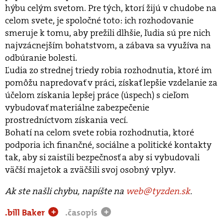
hýbu celým svetom. Pre tých, ktorí žijú v chudobe na
celom svete, je spoločné toto: ich rozhodovanie
smeruje k tomu, aby prežili dlhšie, ľudia sú pre nich
najvzácnejším bohatstvom, a zábava sa využíva na
odbúranie bolesti.
Ľudia zo strednej triedy robia rozhodnutia, ktoré im
pomôžu napredovať v práci, získať lepšie vzdelanie za
účelom získania lepšej práce (úspech) s cieľom
vybudovať materiálne zabezpečenie
prostredníctvom získania vecí.
Bohatí na celom svete robia rozhodnutia, ktoré
podporia ich finančné, sociálne a politické kontakty
tak, aby si zaistili bezpečnosť a aby si vybudovali
väčší majetok a zväčšili svoj osobný vplyv.
Ak ste našli chybu, napíšte na
web@tyzden.sk
.
.bill Baker
.časopis
+
+