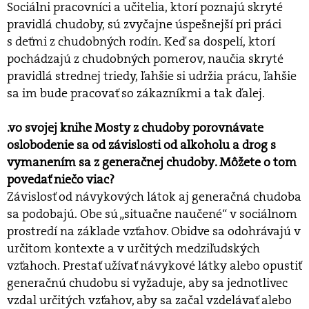
Sociálni pracovníci a učitelia, ktorí poznajú skryté
pravidlá chudoby, sú zvyčajne úspešnejší pri práci
s deťmi z chudobných rodín. Keď sa dospelí, ktorí
pochádzajú z chudobných pomerov, naučia skryté
pravidlá strednej triedy, ľahšie si udržia prácu, ľahšie
sa im bude pracovať so zákazníkmi a tak ďalej.
.vo svojej knihe Mosty z chudoby porovnávate
oslobodenie sa od závislosti od alkoholu a drog s
vymanením sa z generačnej chudoby. Môžete o tom
povedať niečo viac?
Závislosť od návykových látok aj generačná chudoba
sa podobajú. Obe sú „situačne naučené“ v sociálnom
prostredí na základe vzťahov. Obidve sa odohrávajú v
určitom kontexte a v určitých medziľudských
vzťahoch. Prestať užívať návykové látky alebo opustiť
generačnú chudobu si vyžaduje, aby sa jednotlivec
vzdal určitých vzťahov, aby sa začal vzdelávať alebo