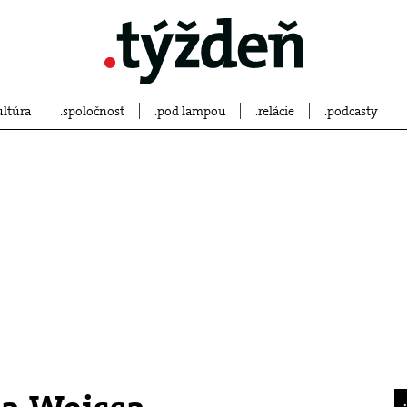
ultúra
spoločnosť
pod lampou
relácie
podcasty