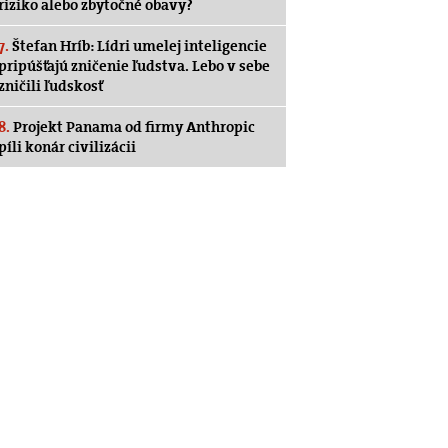
riziko alebo zbytočné obavy?
7.
Štefan Hríb: Lídri umelej inteligencie
pripúšťajú zničenie ľudstva. Lebo v sebe
zničili ľudskosť
8.
Projekt Panama od firmy Anthropic
píli konár civilizácii