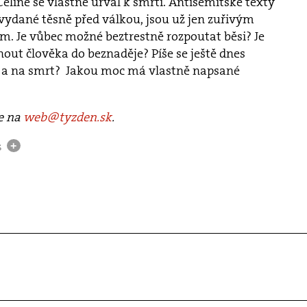
 Céline se vlastně uřval k smrti. Antisemitské texty
 vydané těsně před válkou, jsou už jen zuřivým
. Je vůbec možné beztrestně rozpoutat běsi? Je
ut člověka do beznaděje? Píše se ještě dnes
ot a na smrt? Jakou moc má vlastně napsané
te na
web@tyzden.sk
.
s
+