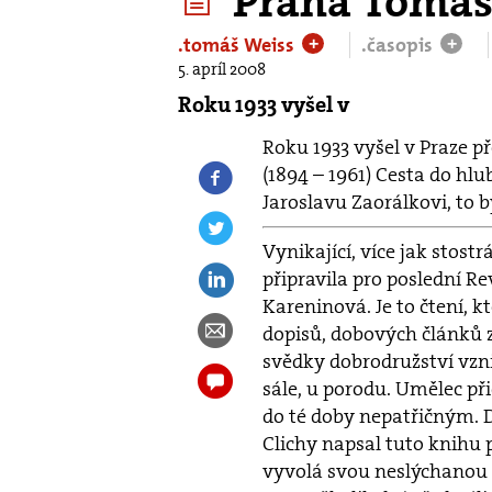
Praha Tomáš
.tomáš Weiss
.časopis
+
+
5. apríl 2008
Roku 1933 vyšel v
Roku 1933 vyšel v Praze 
(1894 – 1961) Cesta do hlu
Jaroslavu Zaorálkovi, to b
Vynikající, více jak stost
připravila pro poslední Re
Kareninová. Je to čtení, k
dopisů, dobových článků 
svědky dobrodružství vzni
sále, u porodu. Umělec př
do té doby nepatřičným. D
Clichy napsal tuto knihu
vyvolá svou neslýchanou di