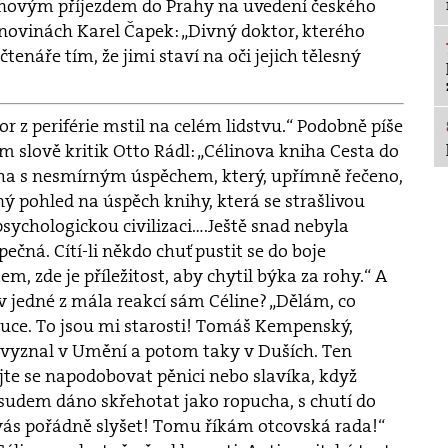
linovým příjezdem do Prahy na uvedení českého
 novinách Karel Čapek: „Divný doktor, kterého
čtenáře tím, že jimi staví na oči jejich tělesný
or z periférie mstil na celém lidstvu.“ Podobně píše
m slově kritik Otto Rádl: „Célinova kniha Cesta do
iha s nesmírným úspěchem, který, upřímně řečeno,
ný pohled na úspěch knihy, která se strašlivou
psychologickou civilizaci….Ještě snad nebyla
čná. Cítí-li někdo chuť pustit se do boje
, zde je příležitost, aby chytil býka za rohy.“ A
 jedné z mála reakcí sám Céline? „Dělám, co
ce. To jsou mi starosti! Tomáš Kempenský,
se vyznal v Umění a potom taky v Duších. Ten
te se napodobovat pěnici nebo slavíka, když
sudem dáno skřehotat jako ropucha, s chutí do
je vás pořádně slyšet! Tomu říkám otcovská rada!“