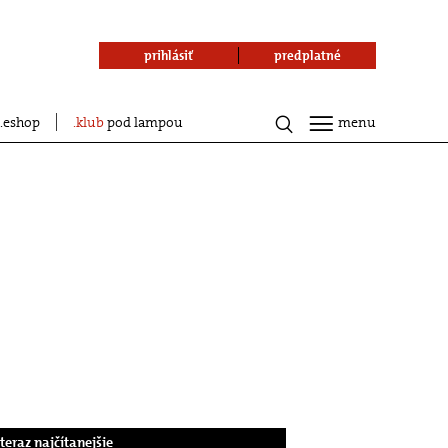
prihlásiť
predplatné
eshop
klub
pod lampou
menu
.teraz najčítanejšie