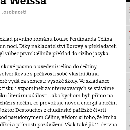
a Weissa
.osobnosti
překlad prvního románu Louise Ferdinanda Célina
bin noci. Díky nakladatelství Borový a překladateli
yl vůbec první Célinův překlad do cizího jazyka.
ránkové pásmo o uvedení Célina do češtiny,
volver Revue s pečlivostí sobě vlastní Anna
teré vydá za semestr vysoké školy. Ve skládance
z tisku i vzpomínek zainteresovaných se stáváme
ku literární události. Jako bychom byli přímo na
ichází s něčím, co provokuje novou energií a něčím
oktor Destouches z chudinské pařížské čtvrti
 pod pseudonymem Céline, vědom si toho, že kniha
kcí a přímostí pozdvižení. Však také již 11. června