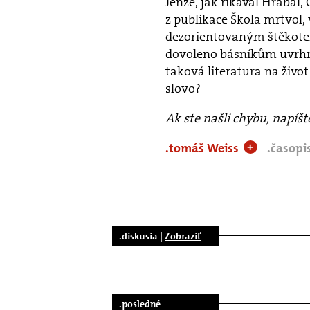
Jenže, jak říkával Hrabal,
z publikace Škola mrtvol,
dezorientovaným štěkotem
dovoleno básníkům uvrhno
taková literatura na živ
slovo?
Ak ste našli chybu, napíš
.tomáš Weiss
.časopi
+
.diskusia |
Zobraziť
.posledné