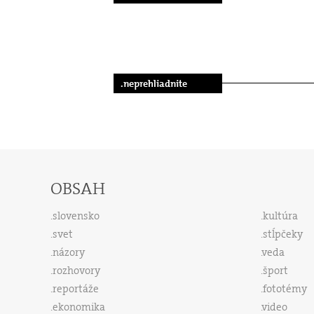
.neprehliadnite
OBSAH
slovensko
kultúra
svet
stĺpčeky
názory
veda
rozhovory
šport
reportáže
fototémy
ekonomika
video