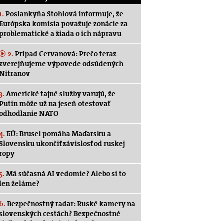
1.
Poslankyňa Stohlová informuje, že
Európska komisia považuje zonácie za
problematické a žiada o ich nápravu
2.
Prípad Cervanová: Prečo teraz
zverejňujeme výpovede odsúdených
Nitranov
3.
Americké tajné služby varujú, že
Putin môže už na jeseň otestovať
odhodlanie NATO
4.
EÚ: Brusel pomáha Maďarsku a
Slovensku ukončiť závislosť od ruskej
ropy
5.
Má súčasná AI vedomie? Alebo si to
len želáme?
6.
Bezpečnostný radar: Ruské kamery na
slovenských cestách? Bezpečnostné