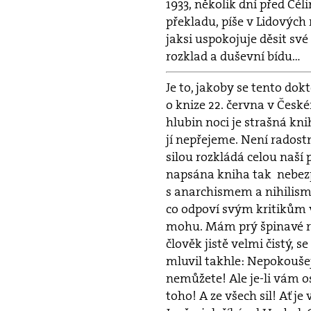
1933, několik dní před Cé
překladu, píše v Lidových
jaksi uspokojuje děsit své 
rozklad a duševní bídu…
Je to, jakoby se tento dokt
o knize 22. června v České
hlubin noci je strašná kn
jí nepřejeme. Není radost
silou rozkládá celou naší 
napsána kniha tak nebezpe
s anarchismem a nihilismem
co odpoví svým kritikům v
mohu. Mám prý špinavé ru
člověk jistě velmi čistý, 
mluvil takhle: Nepokoušej
nemůžete! Ale je-li vám o
toho! A ze všech sil! Ať 