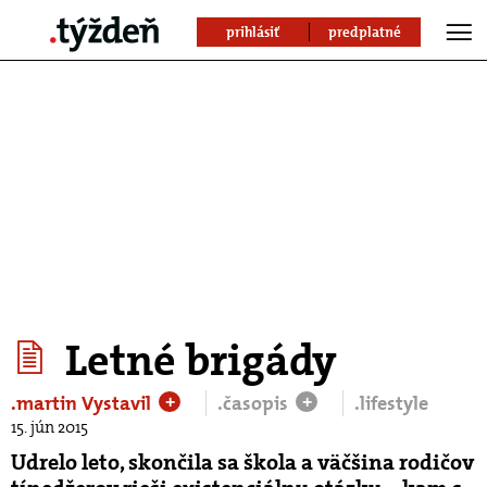
prihlásiť
predplatné
Letné brigády
.martin Vystavil
.časopis
.lifestyle
+
+
15. jún 2015
Udrelo leto, skončila sa škola a väčšina rodičov