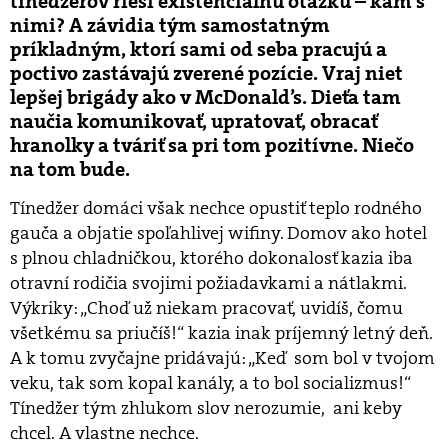
tínedžerov rieši existenciálnu otázku – kam s
nimi? A závidia tým samostatným
príkladným, ktorí sami od seba pracujú a
poctivo zastávajú zverené pozície. Vraj niet
lepšej brigády ako v McDonald’s. Dieťa tam
naučia komunikovať, upratovať, obracať
hranolky a tváriť sa pri tom pozitívne. Niečo
na tom bude.
Tínedžer domáci však nechce opustiť teplo rodného
gauča a objatie spoľahlivej wifiny. Domov ako hotel
s plnou chladničkou, ktorého dokonalosť kazia iba
otravní rodičia svojimi požiadavkami a nátlakmi.
Výkriky: „Choď už niekam pracovať, uvidíš, čomu
všetkému sa priučíš!“ kazia inak príjemný letný deň.
A k tomu zvyčajne pridávajú: „Keď som bol v tvojom
veku, tak som kopal kanály, a to bol socializmus!“
Tínedžer tým zhlukom slov nerozumie, ani keby
chcel. A vlastne nechce.