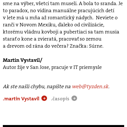
sme na výber, všetci tam museli. A bola to sranda. Je
to paradox, no vidina manuálne pracujúcich detí
v lete má u mňa až romantický nádych. Neviete o
ranči v Novom Mexiku, ďaleko od civilizácie,
ktorému vládnu kovboji a pubertiaci sa tam musia
starať o kone a zvieratá, pracovať so zemou
a drevom od rána do večera? Značka: Súrne.
Martin Vystavil/
Autor žije v San Jose, pracuje v IT priemysle
Ak ste našli chybu, napíšte na
web@tyzden.sk
.
.martin Vystavil
.časopis
+
+