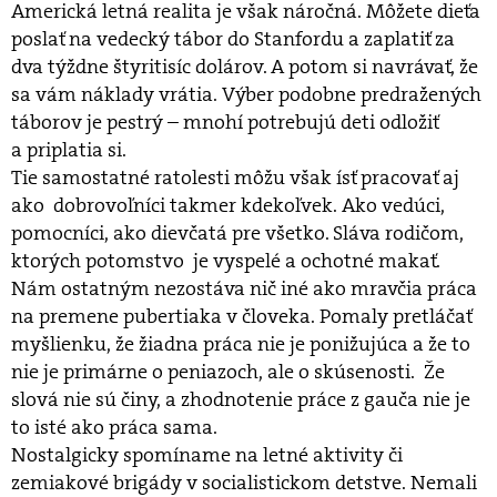
Americká letná realita je však náročná. Môžete dieťa
poslať na vedecký tábor do Stanfordu a zaplatiť za
dva týždne štyritisíc dolárov. A potom si navrávať, že
sa vám náklady vrátia. Výber podobne predražených
táborov je pestrý – mnohí potrebujú deti odložiť
a priplatia si.
Tie samostatné ratolesti môžu však ísť pracovať aj
ako dobrovoľníci takmer kdekoľvek. Ako vedúci,
pomocníci, ako dievčatá pre všetko. Sláva rodičom,
ktorých potomstvo je vyspelé a ochotné makať.
Nám ostatným nezostáva nič iné ako mravčia práca
na premene pubertiaka v človeka. Pomaly pretláčať
myšlienku, že žiadna práca nie je ponižujúca a že to
nie je primárne o peniazoch, ale o skúsenosti. Že
slová nie sú činy, a zhodnotenie práce z gauča nie je
to isté ako práca sama.
Nostalgicky spomíname na letné aktivity či
zemiakové brigády v socialistickom detstve. Nemali