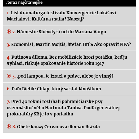
.teraz najčítanejšie
1.
List dramaturga festivalu Konvergencie Lukášovi
Machalovi: Kultúrna mafia? Naozaj?
2.
Námestie Slobody si uctilo Mariána Vargu
3.
Economist, Martin Mojžiš, Štefan Hríb: Ako opraviť FIFA?
4.
Putinova dilema. Bez mobilizácie hrozí porážka, keď ju
vyhlási, riskuje opakovanie histórie roku 1917
5.
.pod lampou: Je Izrael v práve, alebo je vinný?
6.
Paľo Bielik: Chlap, ktorý sa stal Jánošíkom
7.
Pred 40 rokmi roztrhali pohraničiarske psy
osemnásťročného Hartmuta Tautza. Podľa generálnej
prokuratúry SR je to v poriadku
8.
Obete kauzy Cervanová: Roman Brázda