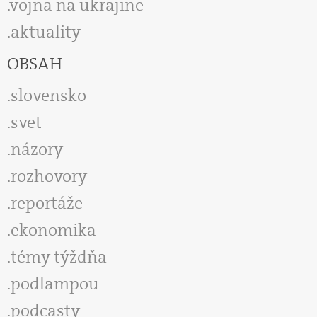
vojna na ukrajine
aktuality
OBSAH
slovensko
svet
názory
rozhovory
reportáže
ekonomika
témy týždňa
podlampou
podcasty