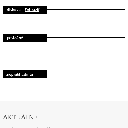
.diskusia |
Zobraziť
.posledné
.neprehliadnite
AKTUÁLNE