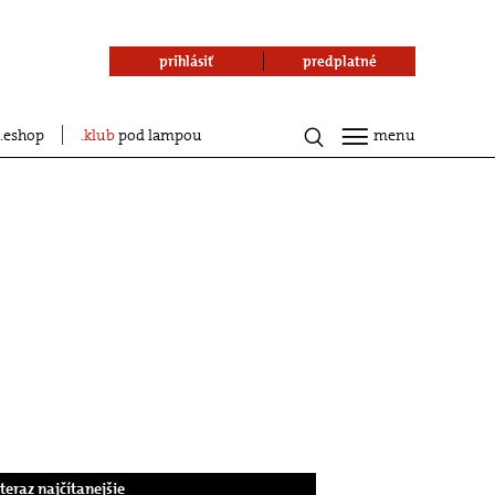
prihlásiť
predplatné
eshop
klub
pod lampou
menu
.teraz najčítanejšie