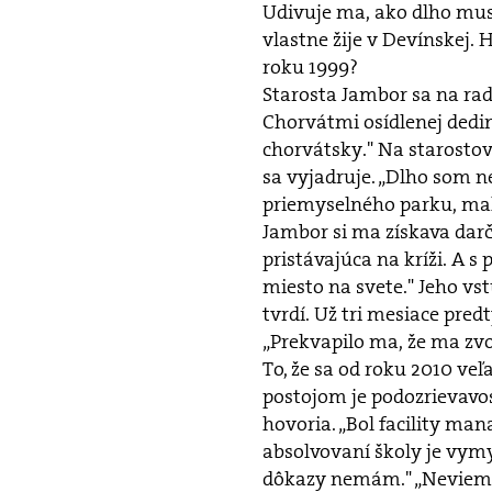
Udivuje ma, ako dlho musí
vlastne žije v Devínskej.
roku 1999?
Starosta Jambor sa na ra
Chorvátmi osídlenej dedi
chorvátsky." Na starostov
sa vyjadruje. „Dlho som n
priemyselného parku, malý
Jambor si ma získava darč
pristávajúca na kríži. A s
miesto na svete." Jeho vs
tvrdí. Už tri mesiace pred
„Prekvapilo ma, že ma zvol
To, že sa od roku 2010 veľ
postojom je podozrievavos
hovoria. „Bol facility ma
absolvovaní školy je vymys
dôkazy nemám." „Neviem, 