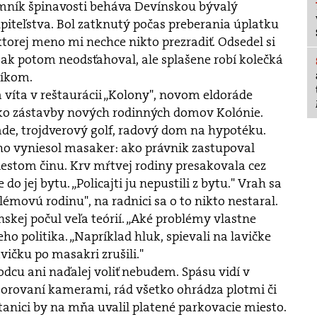
mník špinavosti beháva Devínskou bývalý
piteľstva. Bol zatknutý počas preberania úplatku
ktorej meno mi nechce nikto prezradiť. Odsedel si
však potom neodsťahoval, ale splašene robí kolečká
líkom.
 víta v reštaurácii „Kolony", novom eldoráde
ízko zástavby nových rodinných domov Kolónie.
de, trojdverový golf, radový dom na hypotéku.
 ho vyniesol masaker: ako právnik zastupoval
estom činu. Krv mŕtvej rodiny presakovala cez
 do jej bytu. „Policajti ju nepustili z bytu." Vrah sa
lémovú rodinu", na radnici sa o to nikto nestaral.
kej počul veľa teórií. „Aké problémy vlastne
eho politika. „Napríklad hluk, spievali na lavičke
ičku po masakri zrušili."
odcu ani naďalej voliť nebudem. Spásu vidí v
torovaní kamerami, rád všetko ohrádza plotmi či
stanici by na mňa uvalil platené parkovacie miesto.