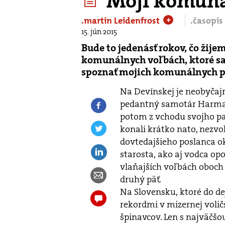
Moji komunál
.martin Leidenfrost
.časopis
+
15. jún 2015
Bude to jedenásť rokov, čo žije
komunálnych voľbách, ktoré sa
spoznať mojich komunálnych p
Na Devínskej je neobyčajn
pedantný samotár Harman
potom z vchodu svojho pan
konali krátko nato, nezvo
dovtedajšieho poslanca o
starosta, ako aj vodca opo
vlaňajších voľbách oboch p
druhý päť.
Na Slovensku, ktoré do de
rekordmi v mizernej voličs
špinavcov. Len s najväč