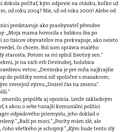
 dokola počítať, kým odpovie na otázku, koľko už
 Hm, od roku 2004? Nie, už od roku 2000! Alebo od
dnici predstavuje ako praobyvateľ pôvodne
ny: „Moja mama hovorila s babkou iba po
i 20 tisícov obyvateľov ma prekvapuje, ako neisto
evedel, čo chcem. Bol som správca malého
 starosta. Potom sa mi splnil životný sen."
ekmi, je na nich erb Devínskej, holubica
 pravdivou vetou: „Devínska je pre mňa najkrajšie
tup do politiky nemá nič spoločné s masakrom,
tým zverejnil výzvu „Dozrel čas na zmenu".
ili."
a zmenilo, pripúšťa aj opozícia. Lenže základným
ť, s akou o sebe tunajší komunálni politici
nager odpadového priemyslu, jeho doklad o
lený." „Baží po moci." „Pocity mám zlé, ale
čoho všetkého je schopný." „Kým bude tento zlý