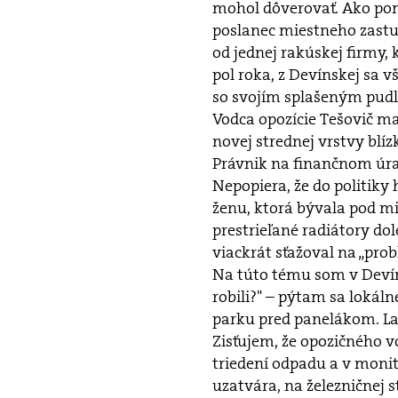
mohol dôverovať. Ako po
poslanec miestneho zastu
od jednej rakúskej firmy, 
pol roka, z Devínskej sa 
so svojím splašeným pud
Vodca opozície Tešovič ma
novej strednej vrstvy bl
Právnik na finančnom úra
Nepopiera, že do politiky
ženu, ktorá bývala pod mi
prestrieľané radiátory dole
viackrát sťažoval na „prob
Na túto tému som v Devíns
robili?" – pýtam sa lokáln
parku pred panelákom. Lav
Zisťujem, že opozičného v
triedení odpadu a v moni
uzatvára, na železničnej 