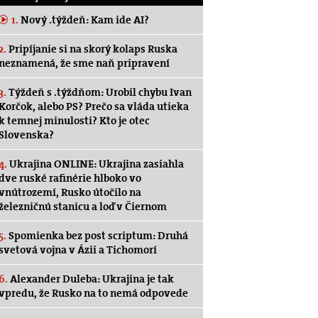
1.
Nový .týždeň: Kam ide AI?
2.
Pripíjanie si na skorý kolaps Ruska
neznamená, že sme naň pripravení
3.
Týždeň s .týždňom: Urobil chybu Ivan
Korčok, alebo PS? Prečo sa vláda utieka
k temnej minulosti? Kto je otec
Slovenska?
4.
Ukrajina ONLINE: Ukrajina zasiahla
dve ruské rafinérie hlboko vo
vnútrozemí, Rusko útočilo na
železničnú stanicu a loď v Čiernom
5.
Spomienka bez post scriptum: Druhá
svetová vojna v Ázii a Tichomorí
6.
Alexander Duleba: Ukrajina je tak
vpredu, že Rusko na to nemá odpovede