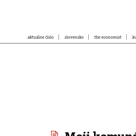
aktuálne číslo
slovensko
the economist
k