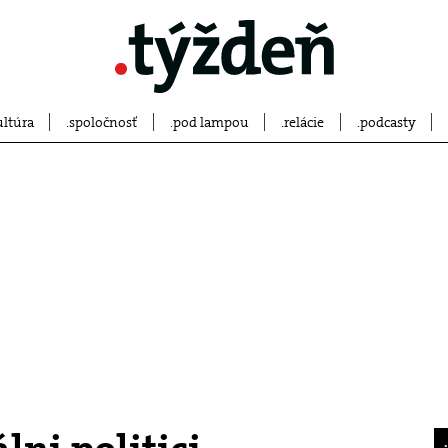
ultúra
spoločnosť
pod lampou
relácie
podcasty