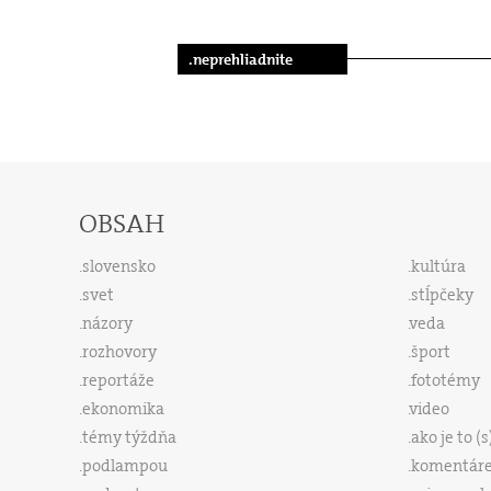
.neprehliadnite
OBSAH
slovensko
kultúra
svet
stĺpčeky
názory
veda
rozhovory
šport
reportáže
fototémy
ekonomika
video
témy týždňa
ako je to (
podlampou
komentár