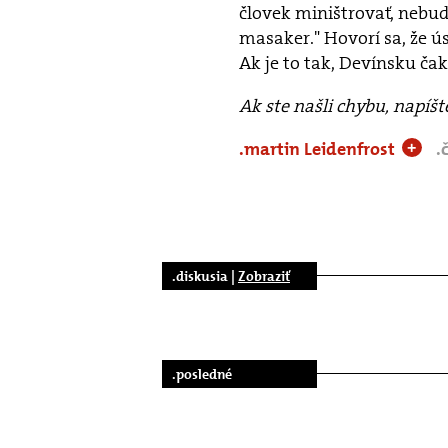
človek miništrovať, nebu
masaker." Hovorí sa, že ú
Ak je to tak, Devínsku ča
Ak ste našli chybu, napíš
.martin Leidenfrost
.
+
.diskusia |
Zobraziť
.posledné