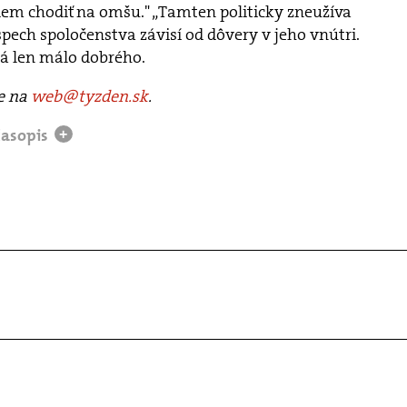
dem chodiť na omšu." „Tamten politicky zneužíva
spech spoločenstva závisí od dôvery v jeho vnútri.
ká len málo dobrého.
te na
web@tyzden.sk
.
časopis
+