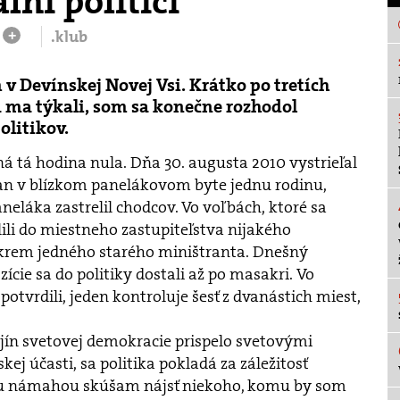
ni politici
.klub
+
m v Devínskej Novej Vsi. Krátko po tretích
 ma týkali, som sa konečne rozhodol
olitikov.
á tá hodina nula. Dňa 30. augusta 2010 vystrieľal
 v blízkom panelákovom byte jednu rodinu,
eláka zastrelil chodcov. Vo voľbách, ktoré sa
lili do miestneho zastupiteľstva nijakého
krem jedného starého miništranta. Dnešný
zície sa do politiky dostali až po masakri. Vo
otvrdili, jeden kontroluje šesť z dvanástich miest,
jín svetovej demokracie prispelo svetovými
kej účasti, sa politika pokladá za záležitosť
šou námahou skúšam nájsť niekoho, komu by som