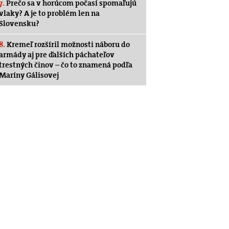
7.
Prečo sa v horúcom počasí spomaľujú
vlaky? A je to problém len na
Slovensku?
8.
Kremeľ rozšíril možnosti náboru do
armády aj pre ďalších páchateľov
trestných činov – čo to znamená podľa
Maríny Gálisovej