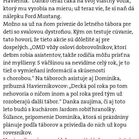
Haviernik. Danko teraz čaká na svoj vlastný vozík,
ktorý mu vyrobia na mieru; už teraz vie, že si naň dá
nálepku Ford Mustang.
Možno sa už na ňom privezie do letného tábora pre
deti so svalovou dystrofiou. Kým on testuje cúvanie,
tato hovorí, že tieto akcie sú dôležité aj pre
dospelých. „OMD vždy osloví dobrovoľníkov, ktorí
deťom robia asistentov, takže rodičia môžu prísť na
iné myšlieny. S väčšinou sa nevidíme celý rok, je to
tiež o vymieňaní informácií a skúseností
s chorobou.“ Na táboroch asistuje aj Dominika,
príbuzná Haviernikovcov: „Decká pol roka po tom
nehovoria o ničom inom a pol roka pred tým už
rozoberajú ďalší tábor.“ Danka zaujíma, či aj toto
leto budú s kuchárom Jardom robiť hranolky.
Šúľance, pripomenie Dominika, ktorá si prázdniny
plánuje podľa táborov a priviedla do nich už kopu
rovesníkov.