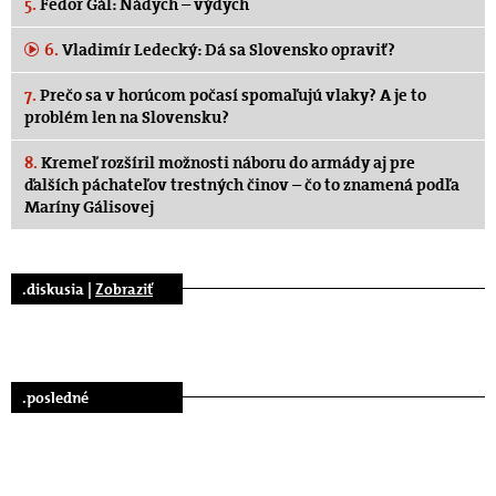
5.
Fedor Gál: Nádych – výdych
6.
Vladimír Ledecký: Dá sa Slovensko opraviť?
7.
Prečo sa v horúcom počasí spomaľujú vlaky? A je to
problém len na Slovensku?
8.
Kremeľ rozšíril možnosti náboru do armády aj pre
ďalších páchateľov trestných činov – čo to znamená podľa
Maríny Gálisovej
.diskusia |
Zobraziť
.posledné