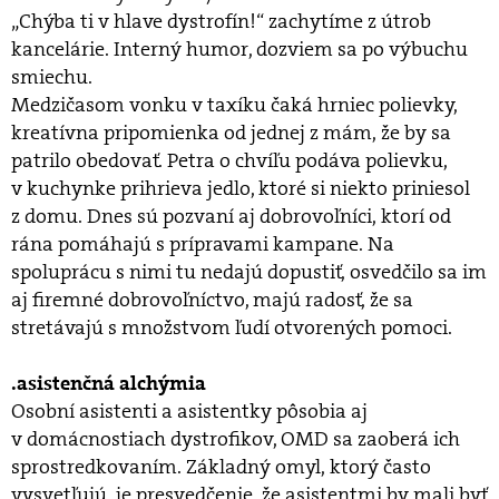
„Chýba ti v hlave dystrofín!“ zachytíme z útrob
kancelárie. Interný humor, dozviem sa po výbuchu
smiechu.
Medzičasom vonku v taxíku čaká hrniec polievky,
kreatívna pripomienka od jednej z mám, že by sa
patrilo obedovať. Petra o chvíľu podáva polievku,
v kuchynke prihrieva jedlo, ktoré si niekto priniesol
z domu. Dnes sú pozvaní aj dobrovoľníci, ktorí od
rána pomáhajú s prípravami kampane. Na
spoluprácu s nimi tu nedajú dopustiť, osvedčilo sa im
aj firemné dobrovoľníctvo, majú radosť, že sa
stretávajú s množstvom ľudí otvorených pomoci.
.asistenčná alchýmia
Osobní asistenti a asistentky pôsobia aj
v domácnostiach dystrofikov, OMD sa zaoberá ich
sprostredkovaním. Základný omyl, ktorý často
vysvetľujú, je presvedčenie, že asistentmi by mali byť