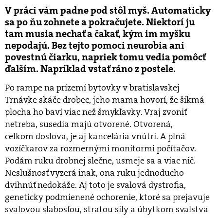
V práci vám padne pod stôl myš. Automaticky
sa po ňu zohnete a pokračujete. Niektorí ju
tam musia nechať a čakať, kým im myšku
nepodajú. Bez tejto pomoci neurobia ani
povestnú čiarku, napriek tomu vedia pomôcť
ďalším. Napríklad vstať ráno z postele.
Po rampe na prízemí bytovky v bratislavskej
Trnávke skáče drobec, jeho mama hovorí, že šikmá
plocha ho baví viac než šmykľavky. Vraj zvoniť
netreba, susedia majú otvorené. Otvorená,
celkom doslova, je aj kancelária vnútri. A plná
vozíčkarov za rozmernými monitormi počítačov.
Podám ruku drobnej slečne, usmeje sa a viac nič.
Neslušnosť vyzerá inak, ona ruku jednoducho
dvihnúť nedokáže. Aj toto je svalová dystrofia,
geneticky podmienené ochorenie, ktoré sa prejavuje
svalovou slabosťou, stratou sily a úbytkom svalstva