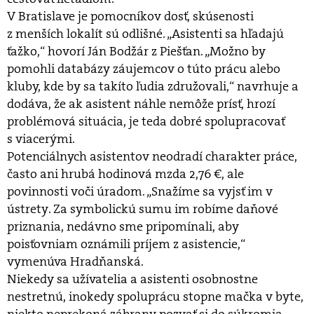
V Bratislave je pomocníkov dosť, skúsenosti
z menších lokalít sú odlišné. „Asistenti sa hľadajú
ťažko,“ hovorí Ján Bodžár z Piešťan. „Možno by
pomohli databázy záujemcov o túto prácu alebo
kluby, kde by sa takíto ľudia združovali,“ navrhuje a
dodáva, že ak asistent náhle nemôže prísť, hrozí
problémová situácia, je teda dobré spolupracovať
s viacerými.
Potenciálnych asistentov neodradí charakter práce,
často ani hrubá hodinová mzda 2,76 €, ale
povinnosti voči úradom. „Snažíme sa vyjsť im v
ústrety. Za symbolickú sumu im robíme daňové
priznania, nedávno sme pripomínali, aby
poisťovniam oznámili príjem z asistencie,“
vymenúva Hradňanská.
Niekedy sa užívatelia a asistenti osobnostne
nestretnú, inokedy spoluprácu stopne mačka v byte,