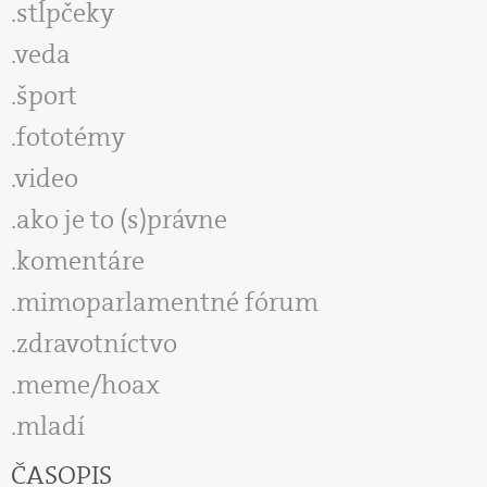
stĺpčeky
veda
šport
fototémy
video
ako je to (s)právne
komentáre
mimoparlamentné fórum
zdravotníctvo
meme/hoax
mladí
ČASOPIS