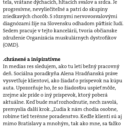
tela, vrátane dýchacích, hltacích svalov a srdca. Je
progresívne, nevyliečiteľné a patrí do skupiny
zriedkavých chorôb. S rôznymi nervovosvalovými
diagnózami žije na Slovensku odhadom päťtisíc ľudí.
Sedem pracuje v tejto kancelárii, tvoria občianske
združenie Organizácia muskulárnych dystrofikov
(OMD).
.chránené a inšpiratívne
In medias res sledujem, ako tu letí bežný pracovný
deň. Sociálna poradkyňa Alena Hradňanská práve
vysvetľuje klientovi, ako žiadať o príspevok na kúpu
auta. Upozorňuje ho, že so žiadosťou uspieť môže,
zrejme ale príde o iný príspevok, ktorý poberá
aktuálne. Keď bude mať rozhodnutie, nech zavolá,
premyslia ďalší krok. „Ľudia k nám chodia osobne,
robíme tiež terénne poradenstvo. Keďže klienti sú aj
mimo Bratislavy a mnohým, tak ako mne, sa ťažko