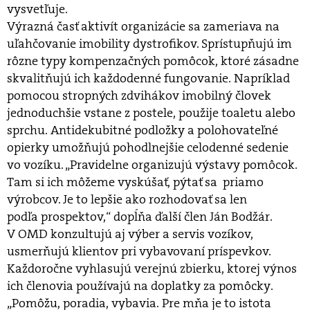
vysvetľuje.
Výrazná časť aktivít organizácie sa zameriava na
uľahčovanie imobility dystrofikov. Sprístupňujú im
rôzne typy kompenzačných pomôcok, ktoré zásadne
skvalitňujú ich každodenné fungovanie. Napríklad
pomocou stropných zdvihákov imobilný človek
jednoduchšie vstane z postele, použije toaletu alebo
sprchu. Antidekubitné podložky a polohovateľné
opierky umožňujú pohodlnejšie celodenné sedenie
vo vozíku. „Pravidelne organizujú výstavy pomôcok.
Tam si ich môžeme vyskúšať, pýtať sa priamo
výrobcov. Je to lepšie ako rozhodovať sa len
podľa prospektov,“ dopĺňa ďalší člen Ján Bodžár.
V OMD konzultujú aj výber a servis vozíkov,
usmerňujú klientov pri vybavovaní príspevkov.
Každoročne vyhlasujú verejnú zbierku, ktorej výnos
ich členovia používajú na doplatky za pomôcky.
„Pomôžu, poradia, vybavia. Pre mňa je to istota