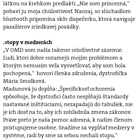
látkou na krehkom predlaktí. „Nie som princezná,“
pobaví ju moja chúlostivosť. Naozaj, so slúchadlom
bluetooth pripomína skôr dispečerku, ktorá naviguje
pasažierov zriedkavej posádky.
.stopy v medzerách
„V OMD som našla takmer celoživotné zázemie.
Ľudí, ktorí dobre rozumejú mojim problémom a
ktorým nemusím veľa vysvetľovať, aby som bola
pochopená,“ hovorí členka združenia, dystrofička
Mária Smolková.
Madunová ju dopĺňa: „Špecifickosť ochorenia
spôsobuje, že dystrofici často nespĺňajú štandardy
nastavané inštitúciami, nezapadajú do tabuliek, nie
je ich dosť na to, aby ich zohľadnila zmena zákonov.
Práve preto je naša pomoc adresná, k našim členom
pristupujeme osobne. Snažíme sa vypĺňať medzery v
systéme, radi by sme za sebou nechali stopu,“