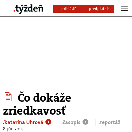
prihlásiť
predplatné
Čo dokáže
zriedkavosť
.katarína Uhrová
.časopis
.reportáž
+
+
8. jún 2015