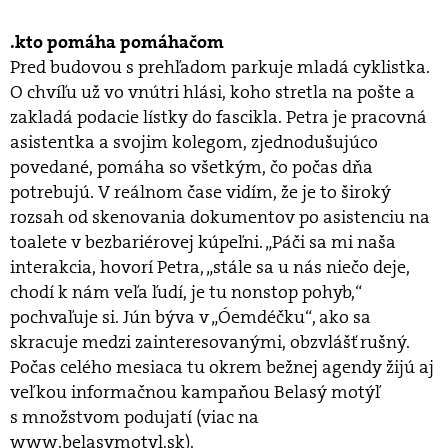
.kto pomáha pomáhačom
Pred budovou s prehľadom parkuje mladá cyklistka.
O chvíľu už vo vnútri hlási, koho stretla na pošte a
zakladá podacie lístky do fascikla. Petra je pracovná
asistentka a svojim kolegom, zjednodušujúco
povedané, pomáha so všetkým, čo počas dňa
potrebujú. V reálnom čase vidím, že je to široký
rozsah od skenovania dokumentov po asistenciu na
toalete v bezbariérovej kúpeľni. „Páči sa mi naša
interakcia, hovorí Petra, „stále sa u nás niečo deje,
chodí k nám veľa ľudí, je tu nonstop pohyb,“
pochvaľuje si. Jún býva v „Óemdéčku“, ako sa
skracuje medzi zainteresovanými, obzvlášť rušný.
Počas celého mesiaca tu okrem bežnej agendy žijú aj
veľkou informačnou kampaňou Belasý motýľ
s množstvom podujatí (viac na
www.belasymotyl.sk).