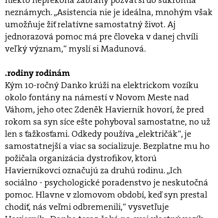
niekto neprekoná zábrany pozvať si do súkromia
neznámych. „Asistencia nie je ideálna, mnohým však
umožňuje žiť relatívne samostatný život. Aj
jednorazová pomoc má pre človeka v danej chvíli
veľký význam,“ myslí si Madunová.
.rodiny rodinám
Kým 10-ročný Danko krúži na elektrickom vozíku
okolo fontány na námestí v Novom Meste nad
Váhom, jeho otec Zdeněk Haviernik hovorí, že pred
rokom sa syn síce ešte pohyboval samostatne, no už
len s ťažkosťami. Odkedy používa „električák“, je
samostatnejší a viac sa socializuje. Bezplatne mu ho
požičala organizácia dystrofikov, ktorú
Haviernikovci označujú za druhú rodinu. „Ich
sociálno - psychologické poradenstvo je neskutočná
pomoc. Hlavne v zlomovom období, keď syn prestal
chodiť, nás veľmi odbremenili,“ vysvetľuje