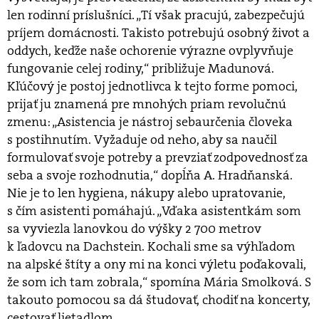
len rodinní príslušníci. „Tí však pracujú, zabezpečujú
príjem domácnosti. Takisto potrebujú osobný život a
oddych, keďže naše ochorenie výrazne ovplyvňuje
fungovanie celej rodiny,“ približuje Madunová.
Kľúčový je postoj jednotlivca k tejto forme pomoci,
prijať ju znamená pre mnohých priam revolučnú
zmenu: „Asistencia je nástroj sebaurčenia človeka
s postihnutím. Vyžaduje od neho, aby sa naučil
formulovať svoje potreby a prevziať zodpovednosť za
seba a svoje rozhodnutia,“ dopĺňa A. Hradňanská.
Nie je to len hygiena, nákupy alebo upratovanie,
s čím asistenti pomáhajú. „Vďaka asistentkám som
sa vyviezla lanovkou do výšky 2 700 metrov
k ľadovcu na Dachstein. Kochali sme sa výhľadom
na alpské štíty a ony mi na konci výletu poďakovali,
že som ich tam zobrala,“ spomína Mária Smolková. S
takouto pomocou sa dá študovať, chodiť na koncerty,
cestovať lietadlom.