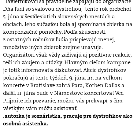
Haviernikovci sa pravidelne zapájajú do organizácie
Dňa ľudí so svalovou dystrofiou, tento rok prebehol
5. júna v šesťdesiatich slovenských mestách a
obciach. Jeho súčasťou bola aj spomínaná zbierka na
kompenzačné pomôcky. Podľa skúseností
z ostatných ročníkov ľudia prispievajú menej,
množstvo iných zbierok zrejme unavuje.
Organizátori však vždy zažívajú aj pozitívne reakcie,
teší ich záujem a otázky. Hlavným cieľom kampane
je totiž informovať a diskutovať. Akcie dystrofikov
pokračujú aj tento týždeň, 9. júna im na veľkom
koncerte v Bratislave zahrá Para, Korben Dallas a
ďalší, 11. júna bude v Námestove koncertovať Vec.
Prijmite ich pozvanie, možno vás prekvapí, s čím
všetkým vám môžu asistovať.
.autorka je scenáristka, pracuje pre dystrofikov ako
osobná asistenka.