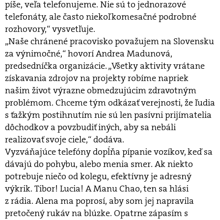
píše, veľa telefonujeme. Nie sú to jednorazové
telefonáty, ale často niekoľkomesačné podrobné
rozhovory,“ vysvetľuje.
„Naše chránené pracovisko považujem na Slovensku
za výnimočné,“ hovorí Andrea Madunová,
predsedníčka organizácie. „Všetky aktivity vrátane
získavania zdrojov na projekty robíme napriek
našim život výrazne obmedzujúcim zdravotným
problémom. Chceme tým odkázať verejnosti, že ľudia
s ťažkým postihnutím nie sú len pasívni prijímatelia
dôchodkov a povzbudiť iných, aby sa nebáli
realizovať svoje ciele,“ dodáva.
Vyzváňajúce telefóny dopĺňa pípanie vozíkov, keď sa
dávajú do pohybu, alebo menia smer. Ak niekto
potrebuje niečo od kolegu, efektívny je adresný
výkrik. Tibor! Lucia! A Manu Chao, ten sa hlási
z rádia. Alena ma poprosí, aby som jej napravila
pretočený rukáv na blúzke. Opatrne zápasím s