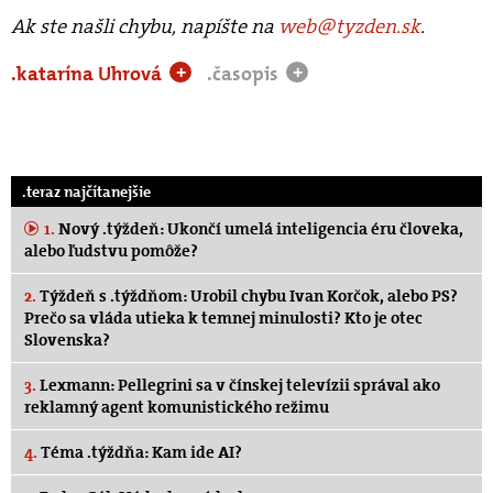
Ak ste našli chybu, napíšte na
web@tyzden.sk
.
.katarína Uhrová
.časopis
+
+
.teraz najčítanejšie
1.
Nový .týždeň: Ukončí umelá inteligencia éru človeka,
alebo ľudstvu pomôže?
2.
Týždeň s .týždňom: Urobil chybu Ivan Korčok, alebo PS?
Prečo sa vláda utieka k temnej minulosti? Kto je otec
Slovenska?
3.
Lexmann: Pellegrini sa v čínskej televízii správal ako
reklamný agent komunistického režimu
4.
Téma .týždňa: Kam ide AI?