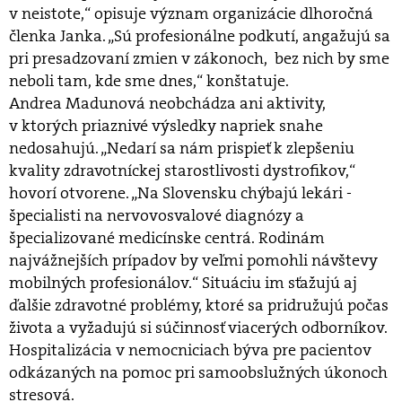
v neistote,“ opisuje význam organizácie dlhoročná
členka Janka. „Sú profesionálne podkutí, angažujú sa
pri presadzovaní zmien v zákonoch, bez nich by sme
neboli tam, kde sme dnes,“ konštatuje.
Andrea Madunová neobchádza ani aktivity,
v ktorých priaznivé výsledky napriek snahe
nedosahujú. „Nedarí sa nám prispieť k zlepšeniu
kvality zdravotníckej starostlivosti dystrofikov,“
hovorí otvorene. „Na Slovensku chýbajú lekári -
špecialisti na nervovosvalové diagnózy a
špecializované medicínske centrá. Rodinám
najvážnejších prípadov by veľmi pomohli návštevy
mobilných profesionálov.“ Situáciu im sťažujú aj
ďalšie zdravotné problémy, ktoré sa pridružujú počas
života a vyžadujú si súčinnosť viacerých odborníkov.
Hospitalizácia v nemocniciach býva pre pacientov
odkázaných na pomoc pri samoobslužných úkonoch
stresová.