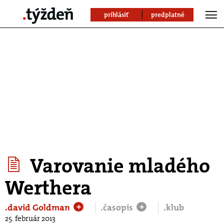
prihlásiť
predplatné
Varovanie mladého
Werthera
.david Goldman
.časopis
.klub
+
+
25. február 2013