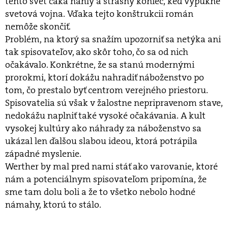
tento svet čaká náhly a strašný koniec, keď vypukne
svetová vojna. Vďaka tejto konštrukcii román
nemôže skončiť.
Problém, na ktorý sa snažím upozorniť sa netýka ani
tak spisovateľov, ako skôr toho, čo sa od nich
očakávalo. Konkrétne, že sa stanú modernými
prorokmi, ktorí dokážu nahradiť náboženstvo po
tom, čo prestalo byť centrom verejného priestoru.
Spisovatelia sú však v žalostne nepripravenom stave,
nedokážu naplniť také vysoké očakávania. A kult
vysokej kultúry ako náhrady za náboženstvo sa
ukázal len ďalšou slabou ideou, ktorá potrápila
západné myslenie.
Werther by mal pred nami stáť ako varovanie, ktoré
nám a potenciálnym spisovateľom pripomína, že
sme tam dolu boli a že to všetko nebolo hodné
námahy, ktorú to stálo.