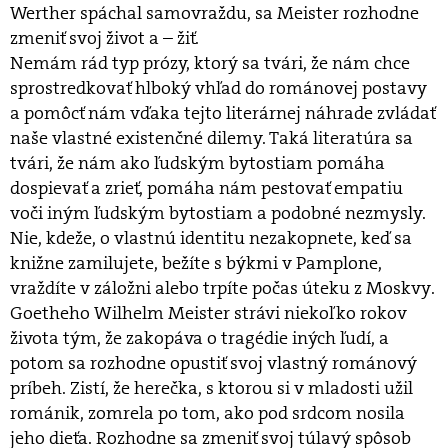
Werther spáchal samovraždu, sa Meister rozhodne
zmeniť svoj život a – žiť.
Nemám rád typ prózy, ktorý sa tvári, že nám chce
sprostredkovať hlboký vhľad do románovej postavy
a pomôcť nám vďaka tejto literárnej náhrade zvládať
naše vlastné existenčné dilemy. Taká literatúra sa
tvári, že nám ako ľudským bytostiam pomáha
dospievať a zrieť, pomáha nám pestovať empatiu
voči iným ľudským bytostiam a podobné nezmysly.
Nie, kdeže, o vlastnú identitu nezakopnete, keď sa
knižne zamilujete, bežíte s býkmi v Pamplone,
vraždíte v záložni alebo trpíte počas úteku z Moskvy.
Goetheho Wilhelm Meister strávi niekoľko rokov
života tým, že zakopáva o tragédie iných ľudí, a
potom sa rozhodne opustiť svoj vlastný románový
príbeh. Zistí, že herečka, s ktorou si v mladosti užil
románik, zomrela po tom, ako pod srdcom nosila
jeho dieťa. Rozhodne sa zmeniť svoj túlavý spôsob