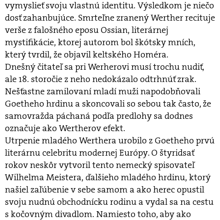
vymyslieť svoju vlastnú identitu. Výsledkom je niečo
dosť zahanbujúce. Smrteľne zranený Werther recituje
verše z falošného eposu Ossian, literárnej
mystifikácie, ktorej autorom bol škótsky mních,
který tvrdil, že objavil keltského Homéra.
Dnešný čitateľ sa pri Werherovi musí trochu nudiť,
ale 18. storočie z neho nedokázalo odtrhnúť zrak.
Nešťastne zamilovaní mladí muži napodobňovali
Goetheho hrdinu a skoncovali so sebou tak často, že
samovražda páchaná podľa predlohy sa dodnes
označuje ako Wertherov efekt.
Utrpenie mladého Werthera urobilo z Goetheho prvú
literárnu celebritu modernej Európy. O štyridsať
rokov neskôr vytvoril tento nemecký spisovateľ
Wilhelma Meistera, ďalšieho mladého hrdinu, ktorý
našiel zaľúbenie v sebe samom a ako herec opustil
svoju nudnú obchodnícku rodinu a vydal sa na cestu
s kočovným divadlom. Namiesto toho, aby ako