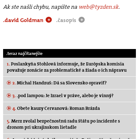
Ak ste našli chybu, napíšte na
web@tyzden.sk
.
.david Goldman
.časopis
+
+
.teraz najčítanejšie
1.
Poslankyňa Stohlová informuje, že Európska komisia
považuje zonácie za problematické a žiada o ich nápravu
2.
Michal Handzuš: Dá sa Slovensko opraviť?
3.
.pod lampou: Je Izrael v práve, alebo je vinný?
4.
Obete kauzy Cervanová: Roman Brázda
5.
Merz zvolal bezpečnostnú radu štátu po incidente s
dronom pri ukrajinskom lietadle