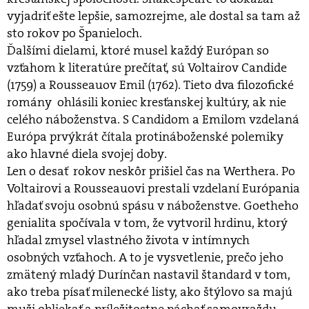
vyjadriť ešte lepšie, samozrejme, ale dostal sa tam až
sto rokov po Španieloch.
Ďalšími dielami, ktoré musel každý Európan so
vzťahom k literatúre prečítať, sú Voltairov Candide
(1759) a Rousseauov Emil (1762). Tieto dva filozofické
romány ohlásili koniec kresťanskej kultúry, ak nie
celého náboženstva. S Candidom a Emilom vzdelaná
Európa prvýkrát čítala protináboženské polemiky
ako hlavné diela svojej doby.
Len o desať rokov neskôr prišiel čas na Werthera. Po
Voltairovi a Rousseauovi prestali vzdelaní Európania
hľadať svoju osobnú spásu v náboženstve. Goetheho
genialita spočívala v tom, že vytvoril hrdinu, ktorý
hľadal zmysel vlastného života v intímnych
osobných vzťahoch. A to je vysvetlenie, prečo jeho
zmätený mladý Durínčan nastavil štandard v tom,
ako treba písať milenecké listy, ako štýlovo sa majú