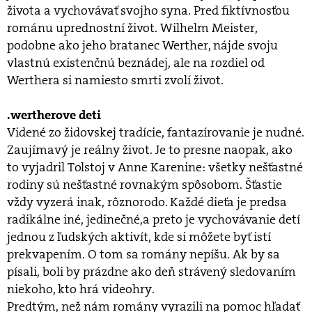
života a vychovávať svojho syna. Pred fiktívnosťou
románu uprednostní život. Wilhelm Meister,
podobne ako jeho bratanec Werther, nájde svoju
vlastnú existenčnú beznádej, ale na rozdiel od
Werthera si namiesto smrti zvolí život.
.wertherove deti
Videné zo židovskej tradície, fantazírovanie je nudné.
Zaujímavý je reálny život. Je to presne naopak, ako
to vyjadril Tolstoj v Anne Karenine: všetky nešťastné
rodiny sú nešťastné rovnakým spôsobom. Šťastie
vždy vyzerá inak, rôznorodo. Každé dieťa je predsa
radikálne iné, jedinečné,a preto je vychovávanie detí
jednou z ľudských aktivít, kde si môžete byť istí
prekvapením. O tom sa romány nepíšu. Ak by sa
písali, boli by prázdne ako deň strávený sledovaním
niekoho, kto hrá videohry.
Predtým, než nám romány vyrazili na pomoc hľadať