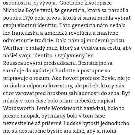
osobnosti a jej vývoja. Goetheho životopisec
Nicholas Boyle tvrdí, že generácia, ktorá sa narodila
po roku 1770 bola prvou, ktorá si sama mohla vybrať
svoju vlastnú identitu. Táto generácia nám nedala
len francúzsku a americkú revolúciu a masívne
odmietnutie tradície. Dala nám aj modernú prózu.
Werther je mladý muž, ktorý sa vydáva na cestu, aby
našiel svoju identitu. Ovplyvnený len
Rousseauovými predsudkami. Beznádejne sa
zamiluje do vydatej Charlotte a postupne sa
pripravuje o rozum. Ako hovorí profesor Boyle, nie je
to žiadna odporná love story, ale príbeh, ktorý nás
chce varovať pred hrozbou zahľadenosti do seba. Byť
mladý v tom čase bolo priam nebeské, napísal
Wordsworth. Lenže Wordsworth zavádzal, bolo to
presne naopak, byť mladý bolo v tom čase
neznesiteľné až príšerné. Ľudské bytosti jednoducho
nie sú dostatočne bystré ani silné, aby si mohli