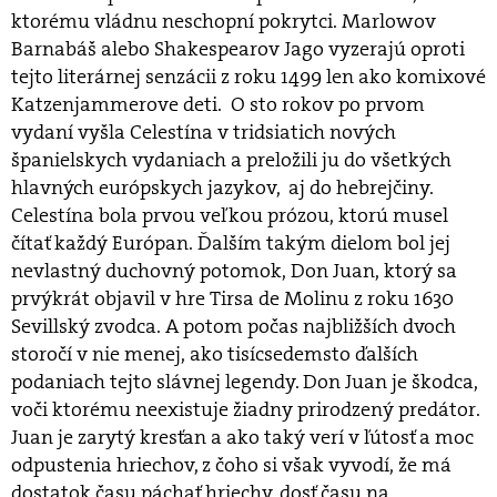
ktorému vládnu neschopní pokrytci. Marlowov
Barnabáš alebo Shakespearov Jago vyzerajú oproti
tejto literárnej senzácii z roku 1499 len ako komixové
Katzenjammerove deti. O sto rokov po prvom
vydaní vyšla Celestína v tridsiatich nových
španielskych vydaniach a preložili ju do všetkých
hlavných európskych jazykov, aj do hebrejčiny.
Celestína bola prvou veľkou prózou, ktorú musel
čítať každý Európan. Ďalším takým dielom bol jej
nevlastný duchovný potomok, Don Juan, ktorý sa
prvýkrát objavil v hre Tirsa de Molinu z roku 1630
Sevillský zvodca. A potom počas najbližších dvoch
storočí v nie menej, ako tisícsedemsto ďalších
podaniach tejto slávnej legendy. Don Juan je škodca,
voči ktorému neexistuje žiadny prirodzený predátor.
Juan je zarytý kresťan a ako taký verí v ľútosť a moc
odpustenia hriechov, z čoho si však vyvodí, že má
dostatok času páchať hriechy, dosť času na