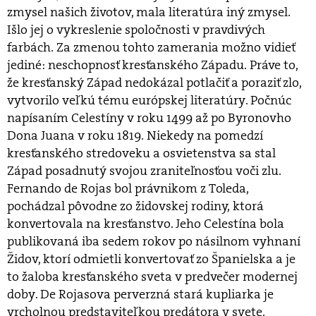
zmysel našich životov, mala literatúra iný zmysel.
Išlo jej o vykreslenie spoločnosti v pravdivých
farbách. Za zmenou tohto zamerania možno vidieť
jediné: neschopnosť kresťanského Západu. Práve to,
že kresťanský Západ nedokázal potlačiť a poraziť zlo,
vytvorilo veľkú tému európskej literatúry. Počnúc
napísaním Celestíny v roku 1499 až po Byronovho
Dona Juana v roku 1819. Niekedy na pomedzí
kresťanského stredoveku a osvietenstva sa stal
Západ posadnutý svojou zraniteľnosťou voči zlu.
Fernando de Rojas bol právnikom z Toleda,
pochádzal pôvodne zo židovskej rodiny, ktorá
konvertovala na kresťanstvo. Jeho Celestína bola
publikovaná iba sedem rokov po násilnom vyhnaní
Židov, ktorí odmietli konvertovať zo Španielska a je
to žaloba kresťanského sveta v predvečer modernej
doby. De Rojasova perverzná stará kupliarka je
vrcholnou predstaviteľkou predátora v svete,