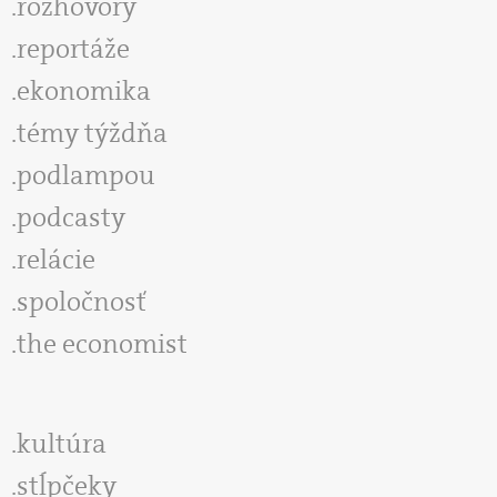
rozhovory
reportáže
ekonomika
témy týždňa
podlampou
podcasty
relácie
spoločnosť
the economist
kultúra
stĺpčeky