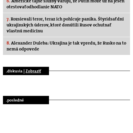
6.
Americké tajné služby varujú, že Putin môže už na jeseň
otestovať odhodlanie NATO
7.
Rozsievali teror, teraz ich pohlcuje panika. Štyridsať dní
ukrajinských úderov, ktoré donútili Rusov ochutnať
vlastnú medicínu
8.
Alexander Duleba: Ukrajina je tak vpredu, že Rusko na to
nemá odpovede
.diskusia |
Zobraziť
.posledné