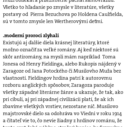
muži obliekať a príležitostne páchať samovraždu.
Všetko to hľadanie po zmysle v literatúre, všetky
postavy od Pierra Bezuchova po Holdena Caulfielda,
sú v tomto zmysle len Wertherovými deťmi.
.moderní proroci zlyhali
Existujú aj ďalšie diela krásnej literatúry, ktoré
možno označiť za veľké romány. Aj keď niektoré sú
skôr antiromány, na mysli mám napríklad Toma
Jonesa od Henry Fieldinga, alebo Rukopis nájdený v
Zaragoze od Jana Potockého či Musilovho Muža bez
vlastností. Fieldingov hrdina patrí k autorovmu
rozboru anglických spôsobov, Zaragoza paroduje
všetky západné literárne žánre a ukazuje, že tak, ako
pri cibuli, aj pri západnej civilizácii platí, že ak ich
zbavíme všetkých vrstiev, nezostane nič. Musilovo
majstrovské dielo sa odohráva vo Viedni v roku 1914
a čitateľ vie to, čo nevie žiadny z hrdinov románu, že