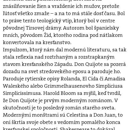
znásilňovanie žien a vraždenie ich mužov, pretože
ľútosť všetko zmaže – a na to má stále dosť času. Bol
to práve tento teologický vtip, ktorý bol v centre
pôvodnej Tirsovej drámy. Autorom bol španielsky
mních, pôvodom Žid, ktorého rodina pod nátlakom
konvertovala na kresťanstvo.
Impulzom, ktorý nám dal modernú literaturu, sa tak
stala reflexia nad roztrhaným a rozstrapkaným
stavom kresťanského Západu. Don Quijote sa pozerá
dozadu na svet stredovekého eposu a paroduje ho.
Paroduje rytierske opisy Rolanda, El Cida či Amadisa
Waleského alebo Grimmelhausenovho Simpliciusa
Simplicissimusa. Harold Bloom sa mýlil, keď tvrdil,
že Don Quijote je prvým moderným románom. V
skutočnosti je to posledný román starého sveta.
Modernými monštrami sú Celestína a Don Juan, to
oni škrtia svoje obete s vedomím pomalého konca
kresťanskej spoločnosti. Shakespeare to dokázal