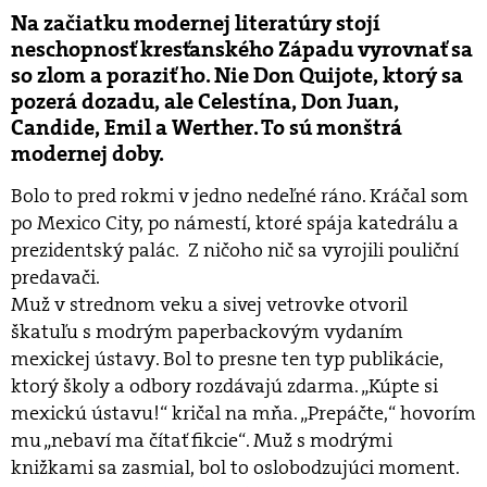
Na začiatku modernej literatúry stojí
neschopnosť kresťanského Západu vyrovnať sa
so zlom a poraziť ho. Nie Don Quijote, ktorý sa
pozerá dozadu, ale Celestína, Don Juan,
Candide, Emil a Werther. To sú monštrá
modernej doby.
Bolo to pred rokmi v jedno nedeľné ráno. Kráčal som
po Mexico City, po námestí, ktoré spája katedrálu a
prezidentský palác. Z ničoho nič sa vyrojili pouliční
predavači.
Muž v strednom veku a sivej vetrovke otvoril
škatuľu s modrým paperbackovým vydaním
mexickej ústavy. Bol to presne ten typ publikácie,
ktorý školy a odbory rozdávajú zdarma. „Kúpte si
mexickú ústavu!“ kričal na mňa. „Prepáčte,“ hovorím
mu „nebaví ma čítať fikcie“. Muž s modrými
knižkami sa zasmial, bol to oslobodzujúci moment.