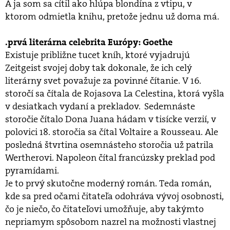
A ja som sa cítil ako hlúpa blondína z vtipu, v
ktorom odmietla knihu, pretože jednu už doma má.
.prvá literárna celebrita Európy: Goethe
Existuje približne tucet kníh, ktoré vyjadrujú
Zeitgeist svojej doby tak dokonale, že ich celý
literárny svet považuje za povinné čítanie. V 16.
storočí sa čítala de Rojasova La Celestina, ktorá vyšla
v desiatkach vydaní a prekladov. Sedemnáste
storočie čítalo Dona Juana hádam v tisícke verzií, v
polovici 18. storočia sa čítal Voltaire a Rousseau. Ale
posledná štvrtina osemnásteho storočia už patrila
Wertherovi. Napoleon čítal francúzsky preklad pod
pyramídami.
Je to prvý skutočne moderný román. Teda román,
kde sa pred očami čitateľa odohráva vývoj osobnosti,
čo je niečo, čo čitateľovi umožňuje, aby takýmto
nepriamym spôsobom nazrel na možnosti vlastnej