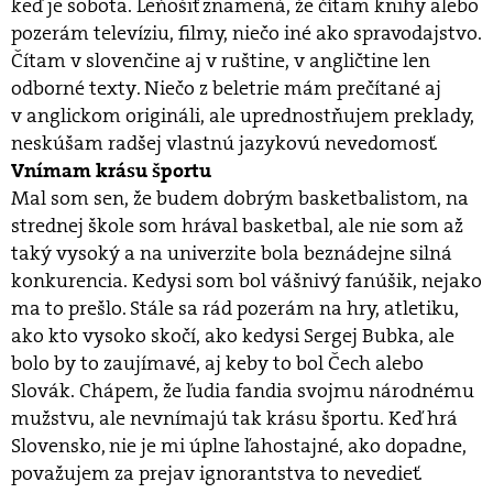
keď je sobota. Leňošiť znamená, že čítam knihy alebo
pozerám televíziu, filmy, niečo iné ako spravodajstvo.
Čítam v slovenčine aj v ruštine, v angličtine len
odborné texty. Niečo z beletrie mám prečítané aj
v anglickom origináli, ale uprednostňujem preklady,
neskúšam radšej vlastnú jazykovú nevedomosť.
Vnímam krásu športu
Mal som sen, že budem dobrým basketbalistom, na
strednej škole som hrával basketbal, ale nie som až
taký vysoký a na univerzite bola beznádejne silná
konkurencia. Kedysi som bol vášnivý fanúšik, nejako
ma to prešlo. Stále sa rád pozerám na hry, atletiku,
ako kto vysoko skočí, ako kedysi Sergej Bubka, ale
bolo by to zaujímavé, aj keby to bol Čech alebo
Slovák. Chápem, že ľudia fandia svojmu národnému
mužstvu, ale nevnímajú tak krásu športu. Keď hrá
Slovensko, nie je mi úplne ľahostajné, ako dopadne,
považujem za prejav ignorantstva to nevedieť.