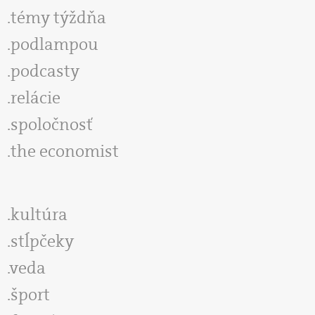
témy týždňa
podlampou
podcasty
relácie
spoločnosť
the economist
kultúra
stĺpčeky
veda
šport