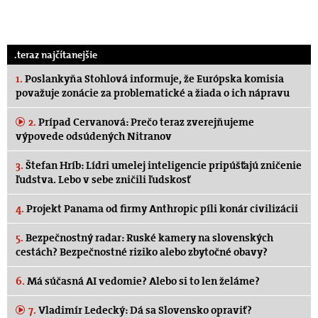
.teraz najčítanejšie
1.
Poslankyňa Stohlová informuje, že Európska komisia
považuje zonácie za problematické a žiada o ich nápravu
2.
Prípad Cervanová: Prečo teraz zverejňujeme
výpovede odsúdených Nitranov
3.
Štefan Hríb: Lídri umelej inteligencie pripúšťajú zničenie
ľudstva. Lebo v sebe zničili ľudskosť
4.
Projekt Panama od firmy Anthropic píli konár civilizácii
5.
Bezpečnostný radar: Ruské kamery na slovenských
cestách? Bezpečnostné riziko alebo zbytočné obavy?
6.
Má súčasná AI vedomie? Alebo si to len želáme?
7.
Vladimír Ledecký: Dá sa Slovensko opraviť?