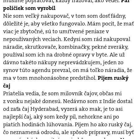
musíme popracovať, každý frázoval, ako vedel.
Pár
poličiek som vyrobil
Nie som veľký nakupovač, v tom som dosť fádny,
dôležité je, aby všetko fungovalo. Mám pocit, že mať
viac je zbytočné, sú to umŕtvené peniaze v
nepoužívaných veciach. Kedysi som rád nakupoval
náradie, skrutkovače, kombinačky, pekné zveráky,
používal som ich na drobné opravy v byte. Ale už
dávno takéto nákupy neprevádzkujem, jeden zo
synov túto agendu prevzal, on má toľko náradia, že
ma v tom mnohonásobne predstihol.
Pijem ruský
čaj
Priatelia vedia, že som milovník čajov, občas mi
z vonku nejaké donesú. Nedávno som z Indie dostal
od zaťa čaj Hyderabad, vyzerá ako mak, je to asi
najlepší čaj, aký som kedy pil, nehorkne ani po
piatich hodinách lúhovania. Pijem ho ako ruský čaj,
čo neznamená odrodu, ale spôsob prípravy, musí byť