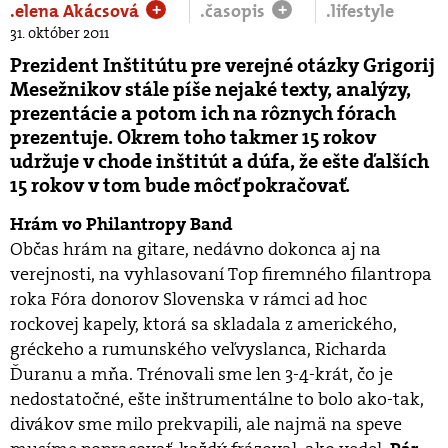
.elena Akácsová
.časopis
.lifestyle
+
+
31. október 2011
Prezident Inštitútu pre verejné otázky Grigorij
Mesežnikov stále píše nejaké texty, analýzy,
prezentácie a potom ich na rôznych fórach
prezentuje. Okrem toho takmer 15 rokov
udržuje v chode inštitút a dúfa, že ešte ďalších
15 rokov v tom bude môcť pokračovať.
Hrám vo Philantropy Band
Občas hrám na gitare, nedávno dokonca aj na
verejnosti, na vyhlasovaní Top firemného filantropa
roka Fóra donorov Slovenska v rámci ad hoc
rockovej kapely, ktorá sa skladala z amerického,
gréckeho a rumunského veľvyslanca, Richarda
Ďuranu a mňa. Trénovali sme len 3-4-krát, čo je
nedostatočné, ešte inštrumentálne to bolo ako-tak,
divákov sme milo prekvapili, ale najmä na speve