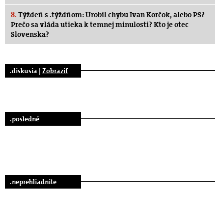
8.
Týždeň s .týždňom: Urobil chybu Ivan Korčok, alebo PS?
Prečo sa vláda utieka k temnej minulosti? Kto je otec
Slovenska?
.diskusia |
Zobraziť
.posledné
.neprehliadnite