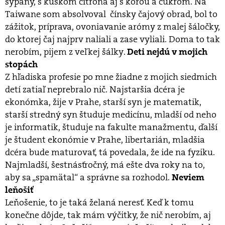
sypaný, s kúskom citróna aj s kôrou a cukrom. Na
Taiwane som absolvoval čínsky čajový obrad, bol to
zážitok, príprava, ovoniavanie arómy z malej šáločky,
do ktorej čaj najprv naliali a zase vyliali. Doma to tak
nerobím, pijem z veľkej šálky.
Deti nejdú v mojich
stopách
Z hľadiska profesie po mne žiadne z mojich siedmich
detí zatiaľ neprebralo nič. Najstaršia dcéra je
ekonómka, žije v Prahe, starší syn je matematik,
starší stredný syn študuje medicínu, mladší od neho
je informatik, študuje na fakulte manažmentu, ďalší
je študent ekonómie v Prahe, libertarián, mladšia
dcéra bude maturovať, tá povedala, že ide na fyziku.
Najmladší, šestnásťročný, má ešte dva roky na to,
aby sa „spamätal“ a správne sa rozhodol.
Neviem
leňošiť
Leňošenie, to je taká želaná neresť. Keď k tomu
konečne dôjde, tak mám výčitky, že nič nerobím, aj