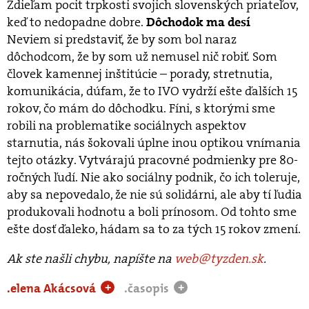
Zdieľam pocit trpkosti svojich slovenských priateľov,
keď to nedopadne dobre.
Dôchodok ma desí
Neviem si predstaviť, že by som bol naraz
dôchodcom, že by som už nemusel nič robiť. Som
človek kamennej inštitúcie – porady, stretnutia,
komunikácia, dúfam, že to IVO vydrží ešte ďalších 15
rokov, čo mám do dôchodku. Fíni, s ktorými sme
robili na problematike sociálnych aspektov
starnutia, nás šokovali úplne inou optikou vnímania
tejto otázky. Vytvárajú pracovné podmienky pre 80-
ročných ľudí. Nie ako sociálny podnik, čo ich toleruje,
aby sa nepovedalo, že nie sú solidárni, ale aby tí ľudia
produkovali hodnotu a boli prínosom. Od tohto sme
ešte dosť ďaleko, hádam sa to za tých 15 rokov zmení.
Ak ste našli chybu, napíšte na
web@tyzden.sk
.
.elena Akácsová
.časopis
+
+