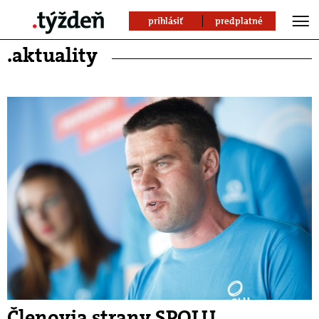
prihlásiť
predplatné
.aktuality
Členovia strany SPOLU