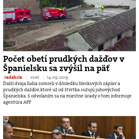
Počet obetí prudkých dažďov v
Španielsku sa zvýšil na päť
.redakcia
.svet
14.09.2019
Ďalší dvaja ľudia zomreli v dôsledku bleskových záplav a
prudkých dažďov, ktoré už od štvrtka sužujú juhovýchod
Španielska. S odvolaním sa na miestne úrady o tom informuje
agentúra AFP.