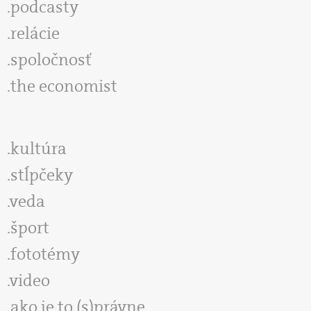
podcasty
relácie
spoločnosť
the economist
kultúra
stĺpčeky
veda
šport
fototémy
video
ako je to (s)právne