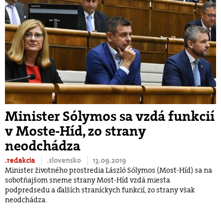
Minister Sólymos sa vzdá funkcií
v Moste-Híd, zo strany
neodchádza
.redakcia
.slovensko
13.09.2019
Minister životného prostredia László Sólymos (Most-Híd) sa na
sobotňajšom sneme strany Most-Híd vzdá miesta
podpredsedu a ďalších straníckych funkcií, zo strany však
neodchádza.