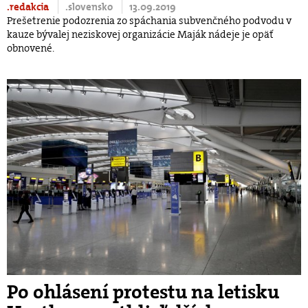
.redakcia
.slovensko
13.09.2019
Prešetrenie podozrenia zo spáchania subvenčného podvodu v
kauze bývalej neziskovej organizácie Maják nádeje je opäť
obnovené.
Po ohlásení protestu na letisku