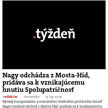
Nagy odchádza z Mosta-Híd,
pridáva sa k vznikajúcemu
hnutiu Spolupatričnosť
.redakcia
.slovensko
13.09.2019
Bývalý europoslanec a exminister životného prostredia József
Nagy oznámil odchod z Mosta-Híd, pridáva sa k vznikajúcemu