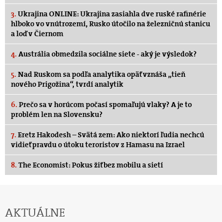
3.
Ukrajina ONLINE: Ukrajina zasiahla dve ruské rafinérie
hlboko vo vnútrozemí, Rusko útočilo na železničnú stanicu
a loď v Čiernom
4.
Austrália obmedzila sociálne siete - aký je výsledok?
5.
Nad Ruskom sa podľa analytika opäť vznáša „tieň
nového Prigožina“, tvrdí analytik
6.
Prečo sa v horúcom počasí spomaľujú vlaky? A je to
problém len na Slovensku?
7.
Eretz Hakodesh – Svätá zem: Ako niektorí ľudia nechcú
vidieť pravdu o útoku teroristov z Hamasu na Izrael
8.
The Economist: Pokus žiť bez mobilu a sietí
AKTUÁLNE