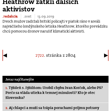
Heathrow zatkli ďalších
aktivistov
.redakcia
.svet
13.09.2019
Dvoch mužov zadržali britskí policajti v piatok ráno v areáli
najväčšieho londýnskeho letiska Heathrow, ktorého prevádzku
chcú pomocou dronov narušiť klimatickí aktivisti.
2722
. stránka z 2804
.teraz najčítanejšie
1.
Týždeň s .týždňom: Urobil chybu Ivan Korčok, alebo PS?
Prečo sa vláda utieka k temnej minulosti? Kto je otec
Slovenska?
2.
Aj chlapci a muži sa trápia poruchami príjmu potravy