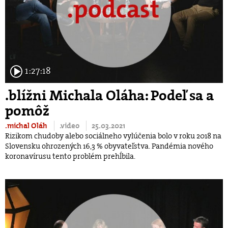
1:27:18
.blížni Michala Oláha: Podeľ sa a
pomôž
.michal Oláh
.video
25.03.2021
Rizikom chudoby alebo sociálneho vylúčenia bolo v roku 2018 na
Slovensku ohrozených 16,3 % obyvateľstva. Pandémia nového
koronavírusu tento problém prehĺbila.