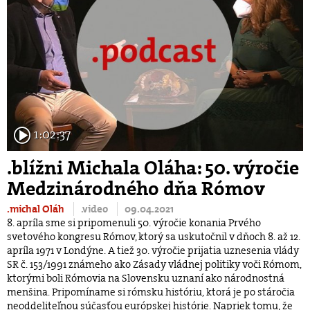
1:02:37
.blížni Michala Oláha: 50. výročie
Medzinárodného dňa Rómov
.michal Oláh
.video
09.04.2021
8. apríla sme si pripomenuli 50. výročie konania Prvého
svetového kongresu Rómov, ktorý sa uskutočnil v dňoch 8. až 12.
apríla 1971 v Londýne. A tiež 30. výročie prijatia uznesenia vlády
SR č. 153/1991 známeho ako Zásady vládnej politiky voči Rómom,
ktorými boli Rómovia na Slovensku uznaní ako národnostná
menšina. Pripomíname si rómsku históriu, ktorá je po stáročia
neoddeliteľnou súčasťou európskej histórie. Napriek tomu, že