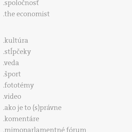
spoločnosť
the economist
kultúra
stĺpčeky
veda
šport
fototémy
video
ako je to (s)právne
komentáre
mimoparlamentné fórum