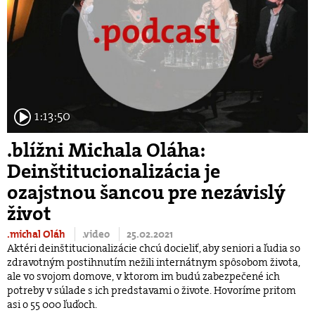
1:13:50
.blížni Michala Oláha:
Deinštitucionalizácia je
ozajstnou šancou pre nezávislý
život
.michal Oláh
.video
25.02.2021
Aktéri deinštitucionalizácie chcú docieliť, aby seniori a ľudia so
zdravotným postihnutím nežili internátnym spôsobom života,
ale vo svojom domove, v ktorom im budú zabezpečené ich
potreby v súlade s ich predstavami o živote. Hovoríme pritom
asi o 55 000 ľuďoch.