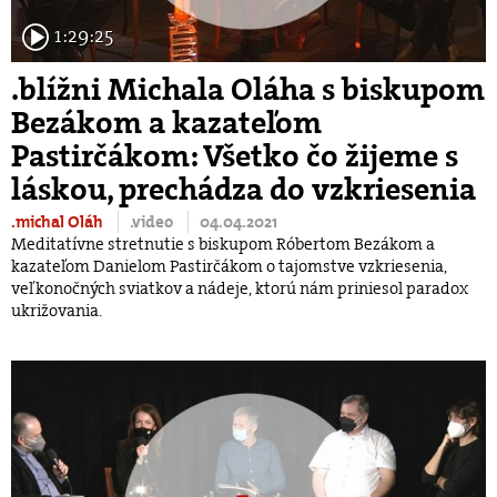
1:29:25
.blížni Michala Oláha s biskupom
Bezákom a kazateľom
Pastirčákom: Všetko čo žijeme s
láskou, prechádza do vzkriesenia
.michal Oláh
.video
04.04.2021
Meditatívne stretnutie s biskupom Róbertom Bezákom a
kazateľom Danielom Pastirčákom o tajomstve vzkriesenia,
veľkonočných sviatkov a nádeje, ktorú nám priniesol paradox
ukrižovania.