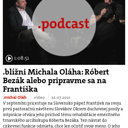
1:08:51
.blížni Michala Oláha: Róbert
Bezák alebo pripravme sa na
Františka
.michal Oláh
.video
22.07.2021
V septembri pricestuje na Slovensko pápež František na svoju
prvú pastoračnú návštevu Slovákov. Okrem duchovnej posily a
inšpirácie otvára jeho príchod tému rehabilitácie emeritného
trnavského arcibiskupa Róberta Bezáka. Ten návrat do
cirkevnej funkcie odmieta, chce len očistiť svoje meno. O jeho