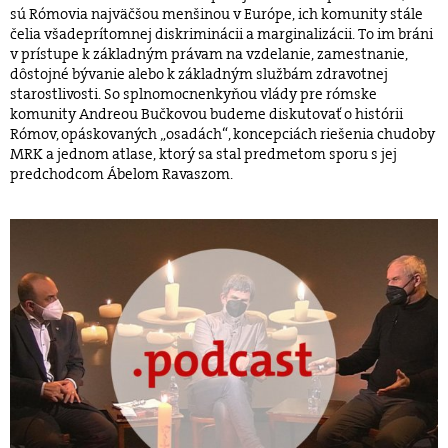
sú Rómovia najväčšou menšinou v Európe, ich komunity stále
čelia všadeprítomnej diskriminácii a marginalizácii. To im bráni
v prístupe k základným právam na vzdelanie, zamestnanie,
dôstojné bývanie alebo k základným službám zdravotnej
starostlivosti. So splnomocnenkyňou vlády pre rómske
komunity Andreou Bučkovou budeme diskutovať o histórii
Rómov, opáskovaných „osadách“, koncepciách riešenia chudoby
MRK a jednom atlase, ktorý sa stal predmetom sporu s jej
predchodcom Ábelom Ravaszom.