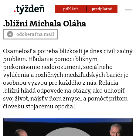
prihlásiť
predplatné
.blížni Michala Oláha
odoberať na mail
+
Osamelosť a potreba blízkosti je dnes civilizačný
problém. Hľadanie pomoci blížnym,
prekonávanie nedorozumení, sociálneho
vylúčenia a rozličných medziľudských bariér je
osobnou výzvou pre každého z nás. Relácia
.blížni hľadá odpovede na otázky, ako uchopiť
svoj život, nájsť v ňom zmysel a pomôcť pritom
človeku stojacemu opodiaľ.