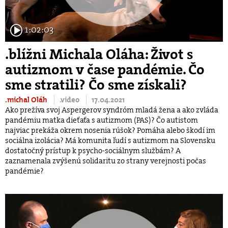
1:02:03
.blížni Michala Oláha: Život s
autizmom v čase pandémie. Čo
sme stratili? Čo sme získali?
.michal Oláh
.video
17.04.2021
Ako prežíva svoj Aspergerov syndróm mladá žena a ako zvláda
pandémiu matka dieťaťa s autizmom (PAS)? Čo autistom
najviac prekáža okrem nosenia rúšok? Pomáha alebo škodí im
sociálna izolácia? Má komunita ľudí s autizmom na Slovensku
dostatočný prístup k psycho-sociálnym službám? A
zaznamenala zvýšenú solidaritu zo strany verejnosti počas
pandémie?