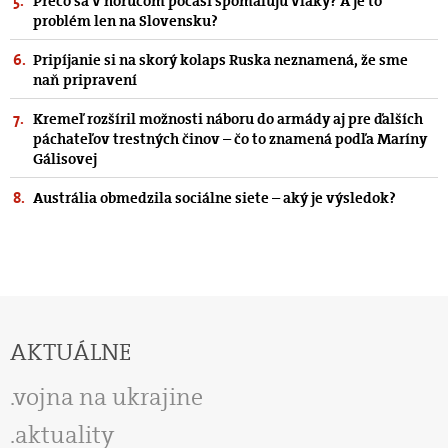
Prečo sa v horúcom počasí spomaľujú vlaky? A je to
problém len na Slovensku?
Pripíjanie si na skorý kolaps Ruska neznamená, že sme
naň pripravení
Kremeľ rozšíril možnosti náboru do armády aj pre ďalších
páchateľov trestných činov – čo to znamená podľa Maríny
Gálisovej
Austrália obmedzila sociálne siete – aký je výsledok?
AKTUÁLNE
vojna na ukrajine
aktuality