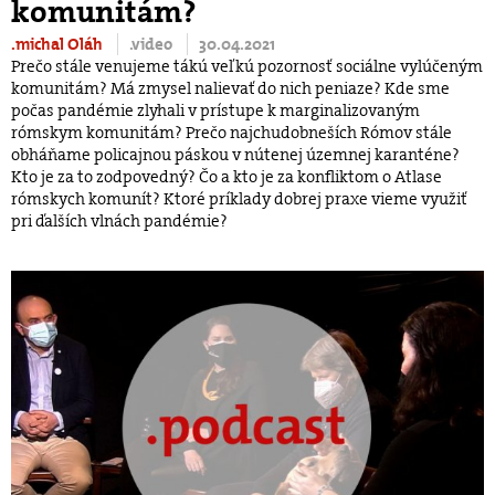
komunitám?
.michal Oláh
.video
30.04.2021
Prečo stále venujeme tákú veľkú pozornosť sociálne vylúčeným
komunitám? Má zmysel nalievať do nich peniaze? Kde sme
počas pandémie zlyhali v prístupe k marginalizovaným
rómskym komunitám? Prečo najchudobneších Rómov stále
obháňame policajnou páskou v nútenej územnej karanténe?
Kto je za to zodpovedný? Čo a kto je za konfliktom o Atlase
rómskych komunít? Ktoré príklady dobrej praxe vieme využiť
pri ďalších vlnách pandémie?