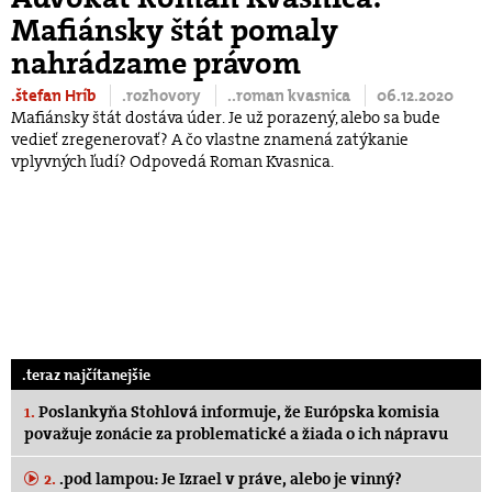
Mafiánsky štát pomaly
nahrádzame právom
.štefan Hríb
.rozhovory
..roman kvasnica
06.12.2020
Mafiánsky štát dostáva úder. Je už porazený, alebo sa bude
vedieť zregenerovať? A čo vlastne znamená zatýkanie
vplyvných ľudí? Odpovedá Roman Kvasnica.
.teraz najčítanejšie
1.
Poslankyňa Stohlová informuje, že Európska komisia
považuje zonácie za problematické a žiada o ich nápravu
2.
.pod lampou: Je Izrael v práve, alebo je vinný?