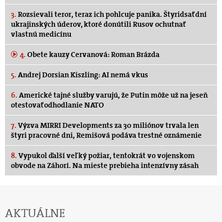
3.
Rozsievali teror, teraz ich pohlcuje panika. Štyridsať dní
ukrajinských úderov, ktoré donútili Rusov ochutnať
vlastnú medicínu
4.
Obete kauzy Cervanová: Roman Brázda
5.
Andrej Dorsian Kiszling: AI nemá vkus
6.
Americké tajné služby varujú, že Putin môže už na jeseň
otestovať odhodlanie NATO
7.
Výzva MIRRI Developments za 30 miliónov trvala len
štyri pracovné dni, Remišová podáva trestné oznámenie
8.
Vypukol ďalší veľký požiar, tentokrát vo vojenskom
obvode na Záhorí. Na mieste prebieha intenzívny zásah
AKTUÁLNE