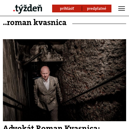
prihlásiť
predplatné
..roman kvasnica
Advokát Roman Kvasnica: