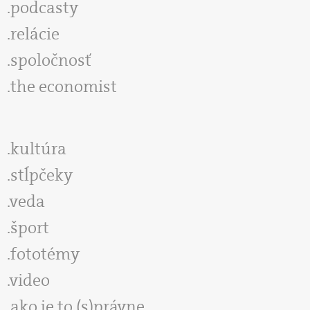
podcasty
relácie
spoločnosť
the economist
kultúra
stĺpčeky
veda
šport
fototémy
video
ako je to (s)právne