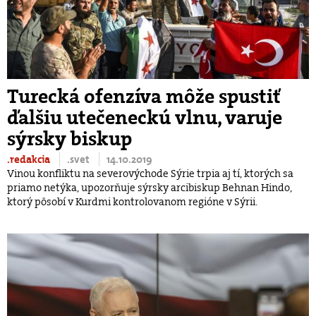
Turecká ofenzíva môže spustiť
ďalšiu utečeneckú vlnu, varuje
sýrsky biskup
.redakcia
.svet
14.10.2019
Vinou konfliktu na severovýchode Sýrie trpia aj tí, ktorých sa
priamo netýka, upozorňuje sýrsky arcibiskup Behnan Hindo,
ktorý pôsobí v Kurdmi kontrolovanom regióne v Sýrii.