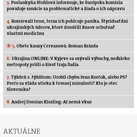
3.
Poslankyňa Stohlová informuje, že Európska komisia
považuje zonácie za problematické a žiada o ich nápravu
4.
Rozsievali teror, teraz ich pohlcuje panika. Štyridsať dní
ukrajinských úderov, ktoré donútili Rusov ochutnať
vlastnú medicínu
5.
Obete kauzy Cervanová: Roman Brázda
6.
Ukrajina ONLINE: V Kyjeve sa ozývali výbuchy, neďaleko
metropoly prišli o život traja ľudia
7.
Týždeň s .týždňom: Urobil chybu Ivan Korčok, alebo PS?
Prečo sa vláda utieka k temnej minulosti? Kto je otec
Slovenska?
8.
Andrej Dorsian Kiszling: AI nemá vkus
AKTUÁLNE