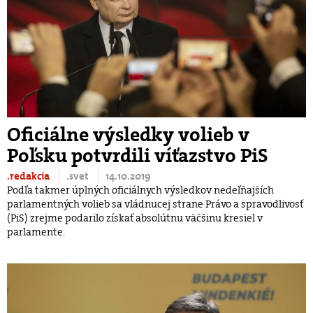
Oficiálne výsledky volieb v
Poľsku potvrdili víťazstvo PiS
.redakcia
.svet
14.10.2019
Podľa takmer úplných oficiálnych výsledkov nedeľňajších
parlamentných volieb sa vládnucej strane Právo a spravodlivosť
(PiS) zrejme podarilo získať absolútnu väčšinu kresiel v
parlamente.