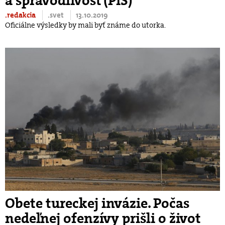
a spravodlivosť (PiS)
.redakcia
.svet
13.10.2019
Oficiálne výsledky by mali byť známe do utorka.
Obete tureckej invázie. Počas
nedeľnej ofenzívy prišli o život