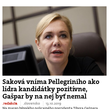
Saková vníma Pellegriniho ako
lídra kandidátky pozitívne,
Gašpar by na nej byť nemal
.redakcia
.slovensko
13.10.2019
Na margo bývalého policajného prezidenta Tibora Gašpara