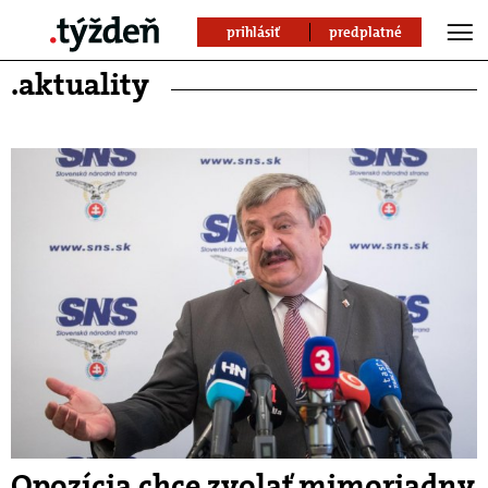
prihlásiť
predplatné
.aktuality
Opozícia chce zvolať mimoriadny