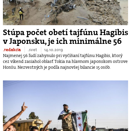
Stúpa počet obetí tajfúnu Hagibis
v Japonsku, je ich minimálne 56
.redakcia
.svet
14.10.2019
Najmenej 56 ľudí zahynulo pri vyčíňaní tajfúnu Hagibis, ktorý
cez víkend zasiahol oblasť Tokia na hlavnom japonskom ostrove
Honšu. Nezvestných je podľa najnovšej bilancie 15 osôb.