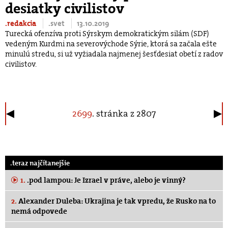
desiatky civilistov
.redakcia
.svet
13.10.2019
Turecká ofenzíva proti Sýrskym demokratickým silám (SDF)
vedeným Kurdmi na severovýchode Sýrie, ktorá sa začala ešte
minulú stredu, si už vyžiadala najmenej šesťdesiat obetí z radov
civilistov.
2699
. stránka z 2807
.teraz najčítanejšie
1.
.pod lampou: Je Izrael v práve, alebo je vinný?
2.
Alexander Duleba: Ukrajina je tak vpredu, že Rusko na to
nemá odpovede