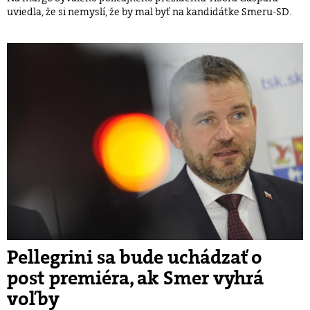
uviedla, že si nemyslí, že by mal byť na kandidátke Smeru-SD.
Pellegrini sa bude uchádzať o
post premiéra, ak Smer vyhrá
voľby