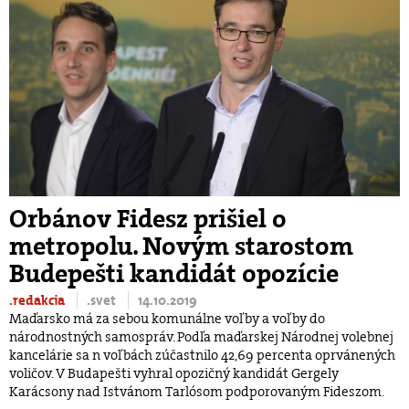
Orbánov Fidesz prišiel o
metropolu. Novým starostom
Budepešti kandidát opozície
.redakcia
.svet
14.10.2019
Maďarsko má za sebou komunálne voľby a voľby do
národnostných samospráv. Podľa maďarskej Národnej volebnej
kancelárie sa n voľbách zúčastnilo 42,69 percenta oprvánených
voličov. V Budapešti vyhral opozičný kandidát Gergely
Karácsony nad Istvánom Tarlósom podporovaným Fideszom.