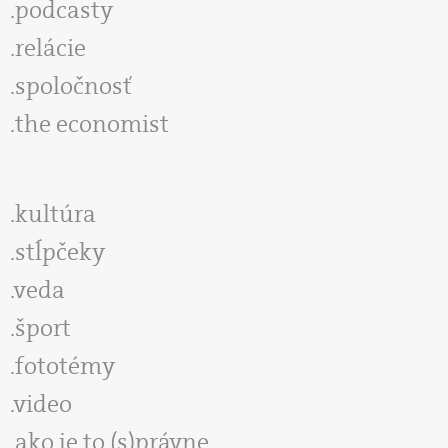
podcasty
relácie
spoločnosť
the economist
kultúra
stĺpčeky
veda
šport
fototémy
video
ako je to (s)právne