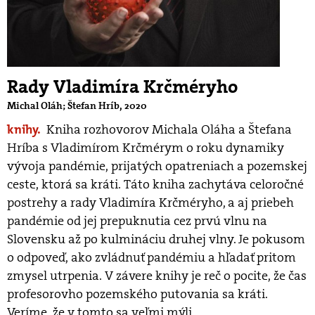
Rady Vladimíra Krčméryho
Michal Oláh; Štefan Hríb, 2020
knihy.
Kniha rozhovorov Michala Oláha a Štefana
Hríba s Vladimírom Krčmérym o roku dynamiky
vývoja pandémie, prijatých opatreniach a pozemskej
ceste, ktorá sa kráti. Táto kniha zachytáva celoročné
postrehy a rady Vladimíra Krčméryho, a aj priebeh
pandémie od jej prepuknutia cez prvú vlnu na
Slovensku až po kulmináciu druhej vlny. Je pokusom
o odpoveď, ako zvládnuť pandémiu a hľadať pritom
zmysel utrpenia. V závere knihy je reč o pocite, že čas
profesorovho pozemského putovania sa kráti.
Veríme, že v tomto sa veľmi mýli.