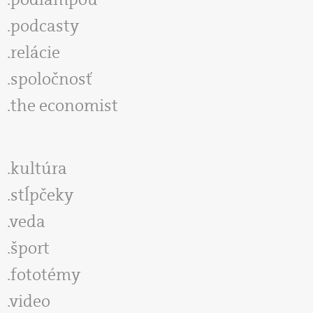
podcasty
relácie
spoločnosť
the economist
kultúra
stĺpčeky
veda
šport
fototémy
video