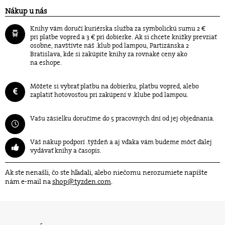
Nákup u nás
Knihy vám doručí kuriérska služba za symbolickú sumu 2 €
pri platbe vopred a 3 € pri dobierke. Ak si chcete knižky prevziať
osobne, navštívte náš .klub pod lampou, Partizánska 2
Bratislava, kde si zakúpite knihy za rovnaké ceny ako
na eshope.
Môžete si vybrať platbu na dobierku, platbu vopred, alebo
zaplatiť hotovosťou pri zakúpení v .klube pod lampou.
Vašu zásielku doručíme do 5 pracovných dní od jej objednania.
Váš nákup podporí .týždeň a aj vďaka vám budeme môcť ďalej
vydávať knihy a časopis.
Ak ste nenašli, čo ste hľadali, alebo niečomu nerozumiete napíšte
nám e-mail na
shop@tyzden.com
.