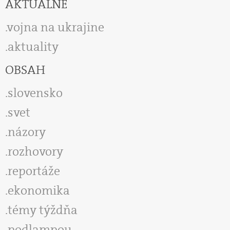
AKTUÁLNE
vojna na ukrajine
aktuality
OBSAH
slovensko
svet
názory
rozhovory
reportáže
ekonomika
témy týždňa
podlampou