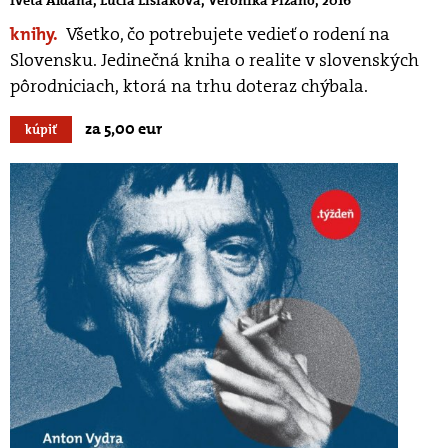
Iveta Aldana, Lucia Lišiaková, Veronika Pizano, 2016
knihy.
Všetko, čo potrebujete vedieť o rodení na
Slovensku. Jedinečná kniha o realite v slovenských
pôrodniciach, ktorá na trhu doteraz chýbala.
za 5,00 eur
kúpiť