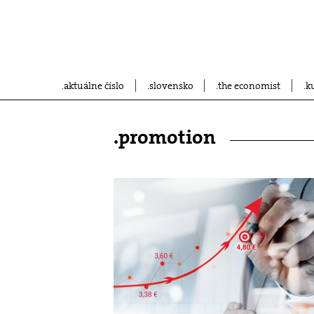
aktuálne číslo
slovensko
the economist
k
.promotion