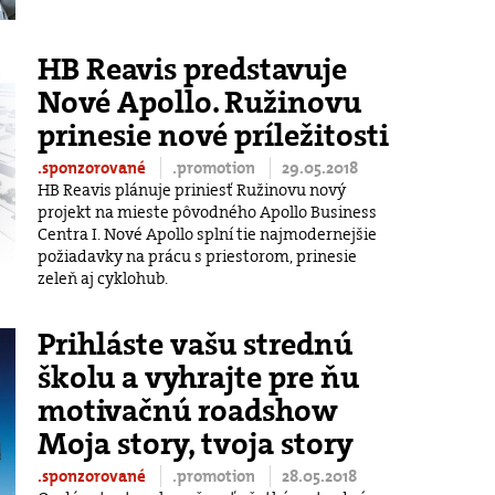
HB Reavis predstavuje
Nové Apollo. Ružinovu
prinesie nové príležitosti
.sponzorované
.promotion
29.05.2018
HB Reavis plánuje priniesť Ružinovu nový
projekt na mieste pôvodného Apollo Business
Centra I. Nové Apollo splní tie najmodernejšie
požiadavky na prácu s priestorom, prinesie
zeleň aj cyklohub.
Prihláste vašu strednú
školu a vyhrajte pre ňu
motivačnú roadshow
Moja story, tvoja story
.sponzorované
.promotion
28.05.2018