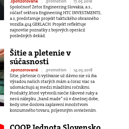
.sponzorované
.promotion
17.05.2018
Spoločnosť Zetor Engineering Slovakia, a.s.,
súčasť sektora Engineering HTC INVESTMENTS,
a.s, predstavuje projekt taktického obranného
vozidla 4x4 GERLACH. Projekt reflektuje
najnovšie poznatky z bojových operácií
posledných dekád.
Šitie a pletenie v
súčasnosti
.sponzorované
.promotion
14.05.2018
Šitie, pletenie či vyšívanie už dávno nie sú iba
výsadou našich starých mám a čoraz viac sa
udomácňujú aj medzi mladšími ročníkmi.
Produkty, ktoré vytvorili niečie šikovné ruky a
nesú nálepku „hand made“ sú v dnešnej dobe,
kedy sme doslova zaplavení množstvom
konzumného tovaru, príjemným osviežením.
COOP Jednota Slovensko