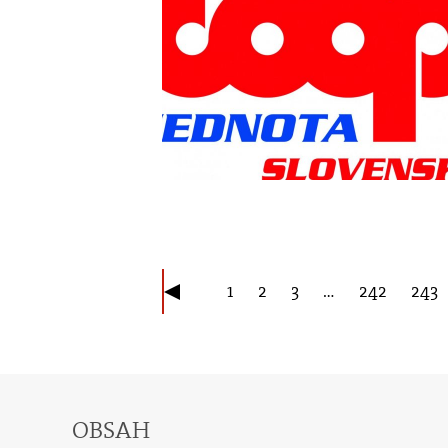
1
2
3
…
242
243
OBSAH