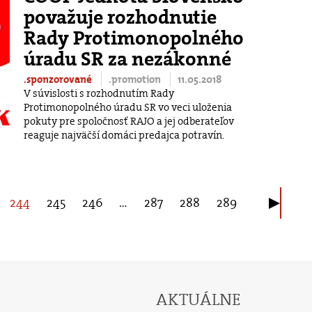
považuje rozhodnutie
Rady Protimonopolného
úradu SR za nezákonné
.sponzorované
.promotion
11.05.2018
V súvislosti s rozhodnutím Rady
Protimonopolného úradu SR vo veci uloženia
pokuty pre spoločnosť RAJO a jej odberateľov
reaguje najväčší domáci predajca potravín.
244
245
246
…
287
288
289
AKTUÁLNE