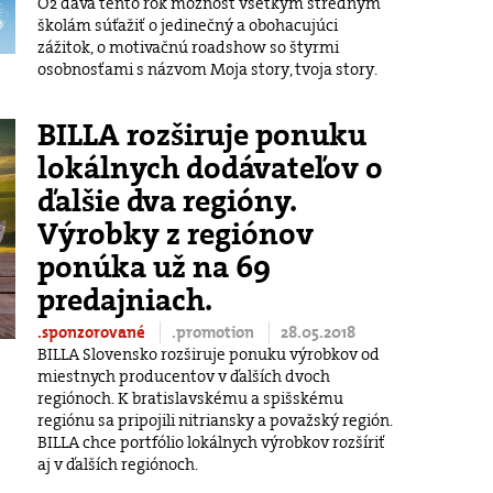
O2 dáva tento rok možnosť všetkým stredným
školám súťažiť o jedinečný a obohacujúci
zážitok, o motivačnú roadshow so štyrmi
osobnosťami s názvom Moja story, tvoja story.
BILLA rozširuje ponuku
lokálnych dodávateľov o
ďalšie dva regióny.
Výrobky z regiónov
ponúka už na 69
predajniach.
.sponzorované
.promotion
28.05.2018
BILLA Slovensko rozširuje ponuku výrobkov od
miestnych producentov v ďalších dvoch
regiónoch. K bratislavskému a spišskému
regiónu sa pripojili nitriansky a považský región.
BILLA chce portfólio lokálnych výrobkov rozšíriť
aj v ďalších regiónoch.