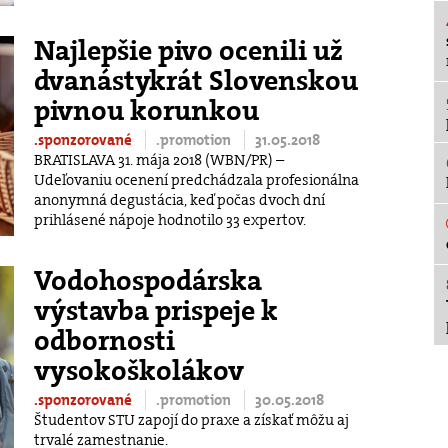
Najlepšie pivo ocenili už
dvanástykrát Slovenskou
pivnou korunkou
.sponzorované
.promotion
31.05.2018
BRATISLAVA 31. mája 2018 (WBN/PR) –
Udeľovaniu ocenení predchádzala profesionálna
anonymná degustácia, keď počas dvoch dní
prihlásené nápoje hodnotilo 33 expertov.
Vodohospodárska
výstavba prispeje k
odbornosti
vysokoškolákov
.sponzorované
.promotion
30.05.2018
Študentov STU zapojí do praxe a získať môžu aj
trvalé zamestnanie.