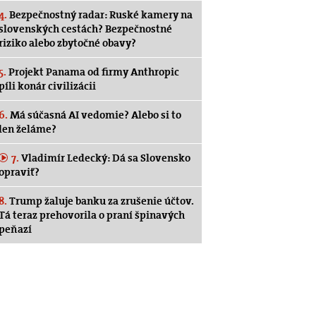
4.
Bezpečnostný radar: Ruské kamery na
slovenských cestách? Bezpečnostné
riziko alebo zbytočné obavy?
5.
Projekt Panama od firmy Anthropic
píli konár civilizácii
6.
Má súčasná AI vedomie? Alebo si to
len želáme?
7.
Vladimír Ledecký: Dá sa Slovensko
opraviť?
8.
Trump žaluje banku za zrušenie účtov.
Tá teraz prehovorila o praní špinavých
peňazí