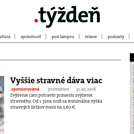
ultúra
spoločnosť
pod lampou
relácie
podcasty
Vyššie stravné dáva viac
.sponzorované
.promotion
31.05.2018
Zvýšenie cien potravín prinieslo zvýšenie
stravného. Od 1. júna 2018 sa minimálna výška
stravných lístkov mení na 3,60 €.