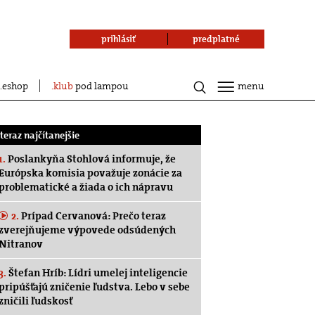
prihlásiť
predplatné
eshop
klub
pod lampou
menu
.teraz najčítanejšie
1.
Poslankyňa Stohlová informuje, že
Európska komisia považuje zonácie za
problematické a žiada o ich nápravu
2.
Prípad Cervanová: Prečo teraz
zverejňujeme výpovede odsúdených
Nitranov
3.
Štefan Hríb: Lídri umelej inteligencie
pripúšťajú zničenie ľudstva. Lebo v sebe
zničili ľudskosť