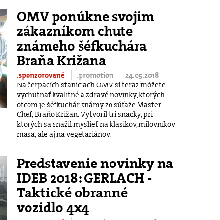
OMV ponúkne svojim
zákazníkom chute
známeho šéfkuchára
Braňa Križana
.sponzorované
.promotion
24.05.2018
Na čerpacích staniciach OMV si teraz môžete
vychutnať kvalitné a zdravé novinky, ktorých
otcom je šéfkuchár známy zo súťaže Master
Chef, Braňo Križan. Vytvoril tri snacky, pri
ktorých sa snažil myslieť na klasikov, milovníkov
mäsa, ale aj na vegetariánov.
Predstavenie novinky na
IDEB 2018: GERLACH -
Taktické obranné
vozidlo 4x4