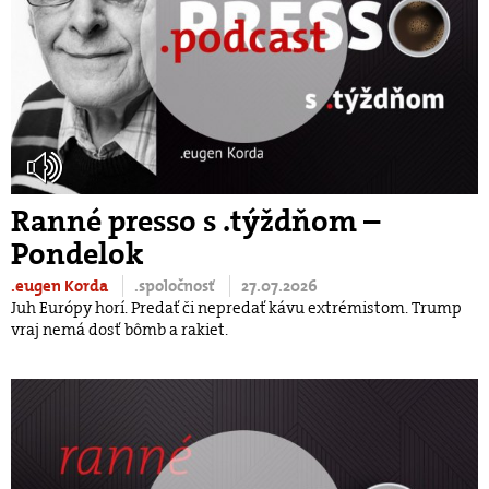
Ranné presso s .týždňom –
Pondelok
.eugen Korda
.spoločnosť
27.07.2026
Juh Európy horí. Predať či nepredať kávu extrémistom. Trump
vraj nemá dosť bômb a rakiet.