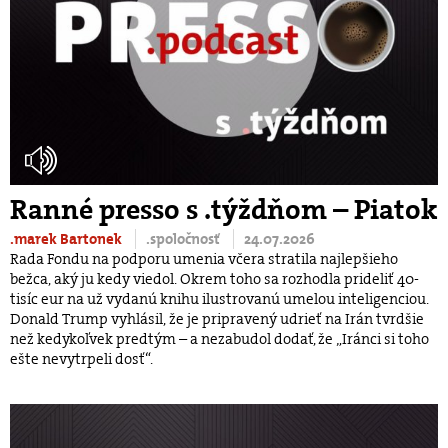
Ranné presso s .týždňom – Piatok
.marek Bartonek
.spoločnosť
24.07.2026
Rada Fondu na podporu umenia včera stratila najlepšieho
bežca, aký ju kedy viedol. Okrem toho sa rozhodla prideliť 40-
tisíc eur na už vydanú knihu ilustrovanú umelou inteligenciou.
Donald Trump vyhlásil, že je pripravený udrieť na Irán tvrdšie
než kedykoľvek predtým – a nezabudol dodať, že „Iránci si toho
ešte nevytrpeli dosť“.