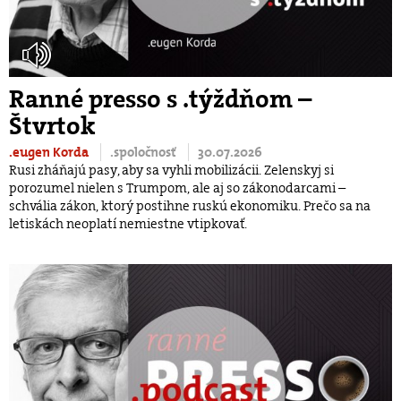
Ranné presso s .týždňom –
Štvrtok
.eugen Korda
.spoločnosť
30.07.2026
Rusi zháňajú pasy, aby sa vyhli mobilizácii. Zelenskyj si
porozumel nielen s Trumpom, ale aj so zákonodarcami –
schvália zákon, ktorý postihne ruskú ekonomiku. Prečo sa na
letiskách neoplatí nemiestne vtipkovať.