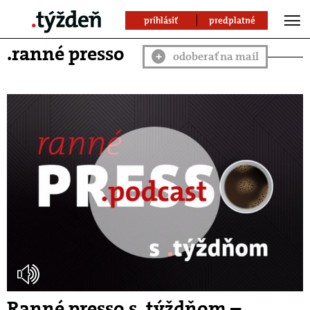
prihlásiť
predplatné
.ranné presso
odoberať na mail
+
Ranné presso s .týždňom –