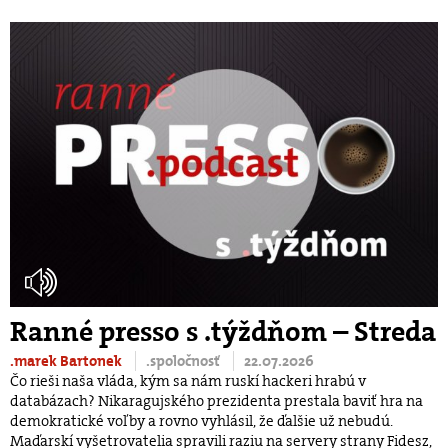
Ranné presso s .týždňom – Streda
.marek Bartonek
.spoločnosť
22.07.2026
Čo rieši naša vláda, kým sa nám ruskí hackeri hrabú v
databázach? Nikaragujského prezidenta prestala baviť hra na
demokratické voľby a rovno vyhlásil, že ďalšie už nebudú.
Maďarskí vyšetrovatelia spravili raziu na servery strany Fidesz,