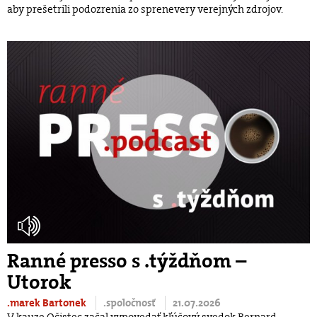
aby prešetrili podozrenia zo sprenevery verejných zdrojov.
Ranné presso s .týždňom –
Utorok
.marek Bartonek
.spoločnosť
21.07.2026
V kauze Očistec začal vypovedať kľúčový svedok Bernard