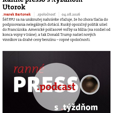
Utorok
.marek Bartonek
.spoločnosť
04.08.2026
Šéf FPU sa na uniknutej nahrávke sťažuje, že ho zhora tlačia do
podpisovania nelegálnych dotácií. Ruský opozičný politik ušiel
do Francúzska. Americké polčasové voľby sa blížia (na rozdiel od
konca vojny v Iráne), a tak Donald Trump našiel nových
vinníkov za drahé ceny benzínu – ropné spoločnosti.