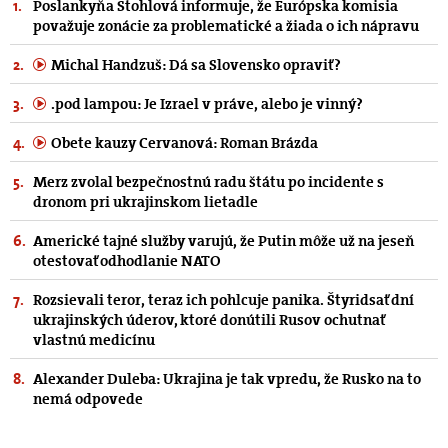
Poslankyňa Stohlová informuje, že Európska komisia
považuje zonácie za problematické a žiada o ich nápravu
Michal Handzuš: Dá sa Slovensko opraviť?
.pod lampou: Je Izrael v práve, alebo je vinný?
Obete kauzy Cervanová: Roman Brázda
Merz zvolal bezpečnostnú radu štátu po incidente s
dronom pri ukrajinskom lietadle
Americké tajné služby varujú, že Putin môže už na jeseň
otestovať odhodlanie NATO
Rozsievali teror, teraz ich pohlcuje panika. Štyridsať dní
ukrajinských úderov, ktoré donútili Rusov ochutnať
vlastnú medicínu
Alexander Duleba: Ukrajina je tak vpredu, že Rusko na to
nemá odpovede