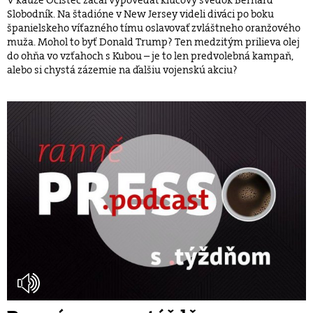
Slobodník. Na štadióne v New Jersey videli diváci po boku
španielskeho víťazného tímu oslavovať zvláštneho oranžového
muža. Mohol to byť Donald Trump? Ten medzitým prilieva olej
do ohňa vo vzťahoch s Kubou – je to len predvolebná kampaň,
alebo si chystá zázemie na ďalšiu vojenskú akciu?