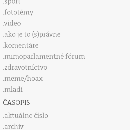
šport
fototémy
video
ako je to (s)právne
komentáre
mimoparlamentné fórum
zdravotníctvo
meme/hoax
mladí
ČASOPIS
aktuálne číslo
archív