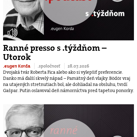
Ranné presso s .týždňom –
Utorok
.eugen Korda
.spoločnosť
28.07.2026
Dvojaká tvár Roberta Fica alebo ako si vylepšiť preferencie.
Danko má ďalší skvelý nápad – Pamätný deň vlajky. Bödör vraj
na utajených stretnutiach bol, ale dohliadal na obsluhu, tvrdí
Gašpar. Putin oslavoval deň námorníctva pred tapetou ponorky.