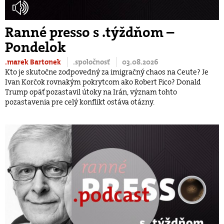
Ranné presso s .týždňom –
Pondelok
.marek Bartonek
.spoločnosť
03.08.2026
Kto je skutočne zodpovedný za imigračný chaos na Ceute? Je
Ivan Korčok rovnakým pokrytcom ako Robert Fico? Donald
Trump opäť pozastavil útoky na Irán, význam tohto
pozastavenia pre celý konflikt ostáva otázny.