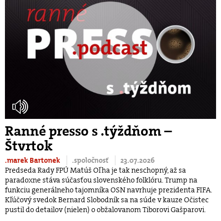
Ranné presso s .týždňom –
Štvrtok
.marek Bartonek
.spoločnosť
23.07.2026
Predseda Rady FPÚ Matúš Oľha je tak neschopný, až sa
paradoxne stáva súčasťou slovenského folklóru. Trump na
funkciu generálneho tajomníka OSN navrhuje prezidenta FIFA.
Kľúčový svedok Bernard Slobodník sa na súde v kauze Očistec
pustil do detailov (nielen) o obžalovanom Tiborovi Gašparovi.