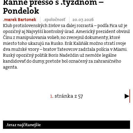
Ranné presso s .týždňom –
Pondelok
.marek Bartonek
.spoločnosť
20.07.2026
Klub protislovenských živlov sa ďalej rozrastá – podľa Fica už je
opozičný aj Najvyšší kontrolný úrad. Americký prezident obvinil
Čínu z manipulovania volieb, no zverejnil dokumenty, ktoré
miesto toho ukazujú na Rusko. Erik Kaliňák možno stratí svoje
dva mužské vzory – bratov Tateovcov zadržala polícia v Miami.
Ruský opozičný politik Boris Nadeždin už nemôže legálne
kandidovať do dumy, pretože bol označený za zahraničného
agenta.
1
. stránka z 57
.teraz najčítanejšie