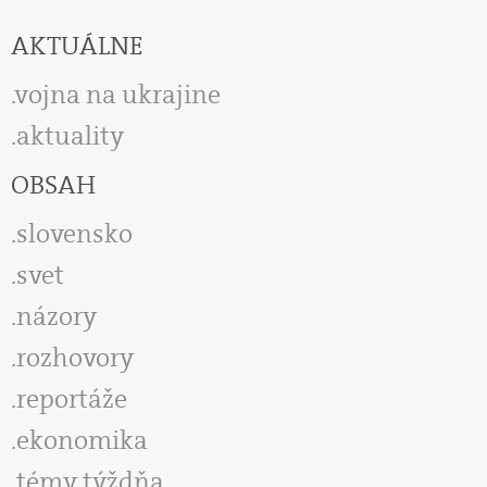
AKTUÁLNE
vojna na ukrajine
aktuality
OBSAH
slovensko
svet
názory
rozhovory
reportáže
ekonomika
témy týždňa