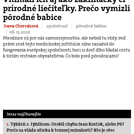
prírodné liečiteľky. Prečo vymizli
pôrodné babice
.hana Chorvátová
.spoločnosť
.pôrodné babice
06.12.2020
Pôrodnice sú pre nás samozrejmosťou. Ale neboli tu vždy, veď
práve zrod tejto medicínskej inštitúcie silne zasiahol do
fungovania európskej spoločnosti, hoci si dosť dlho hľadal cestu
k širším vrstvám obyvateľstva. Čo bolo pred pôrodnicami?
.teraz najčítanejšie
1.
Týždeň s .týždňom: Urobil chybu Ivan Korčok, alebo PS?
Prečo sa vláda utieka k temnej minulosti? Kto je otec