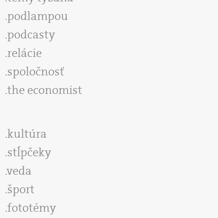
podlampou
podcasty
relácie
spoločnosť
the economist
kultúra
stĺpčeky
veda
šport
fototémy