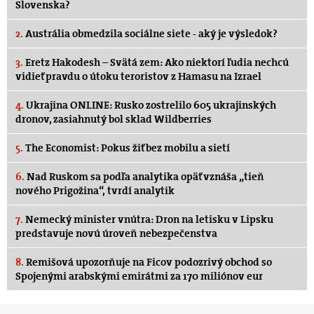
Slovenska?
2.
Austrália obmedzila sociálne siete - aký je výsledok?
3.
Eretz Hakodesh – Svätá zem: Ako niektorí ľudia nechcú
vidieť pravdu o útoku teroristov z Hamasu na Izrael
4.
Ukrajina ONLINE: Rusko zostrelilo 605 ukrajinských
dronov, zasiahnutý bol sklad Wildberries
5.
The Economist: Pokus žiť bez mobilu a sietí
6.
Nad Ruskom sa podľa analytika opäť vznáša „tieň
nového Prigožina“, tvrdí analytik
7.
Nemecký minister vnútra: Dron na letisku v Lipsku
predstavuje novú úroveň nebezpečenstva
8.
Remišová upozorňuje na Ficov podozrivý obchod so
Spojenými arabskými emirátmi za 170 miliónov eur