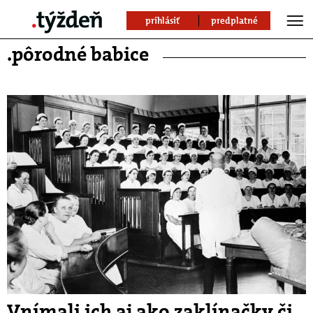
prihlásiť
predplatné
.pôrodné babice
Vnímali ich aj ako zaklínačky či