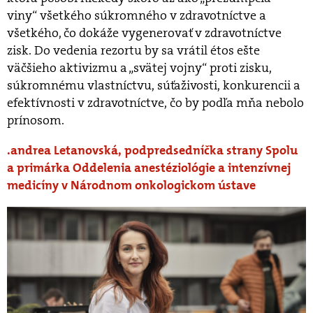
viny“ všetkého súkromného v zdravotníctve a
všetkého, čo dokáže vygenerovať v zdravotníctve
zisk. Do vedenia rezortu by sa vrátil étos ešte
väčšieho aktivizmu a „svätej vojny“ proti zisku,
súkromnému vlastníctvu, súťaživosti, konkurencii a
efektívnosti v zdravotníctve, čo by podľa mňa nebolo
prínosom.
andrea Letanovská, podpredsedníčka strany Spolu
a primárka Oddelenia anestéziológie a intenzívnej
medicíny v Národnom onkologickom ústave