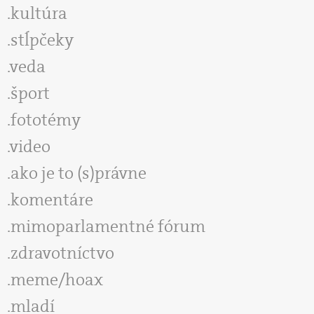
kultúra
stĺpčeky
veda
šport
fototémy
video
ako je to (s)právne
komentáre
mimoparlamentné fórum
zdravotníctvo
meme/hoax
mladí