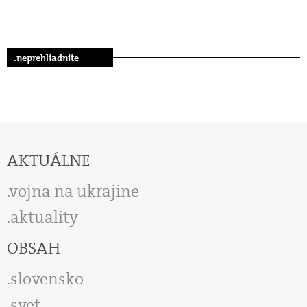
.neprehliadnite
AKTUÁLNE
vojna na ukrajine
aktuality
OBSAH
slovensko
svet