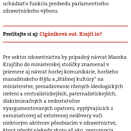
uchádzať o funkciu predsedu parlamentného
zdravotníckeho výboru.
Prečítajte si aj:
Cigániková out. Krajčí in?
Pre sektor zdravotníctva by prípadný návrat Mareka
Krajčího do ministerskej stoličky znamenal v
priemere aj návrat horšej komunikácie, horšieho
manažérskeho štýlu a „štábnej kultúry“ na
ministerstve, presadzovanie rôznych ideologických
riešení a centralistickejších, paternalistickejších,
diskriminačných a nedostatočne
vyargumentovaných opatrení, vyplývajúcich z
exministrovej až extrémnej nedôvery voči
niektorým aktérom pôsobiacim v zdravotníctve,
ktorá pôsobí niekedy skoro až ako „prezumpcia