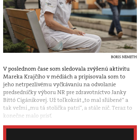
BORIS NÉMETH
V poslednom čase som sledovala zvýšenú aktivitu
Mareka Krajčího v médiách a pripisovala som to
jeho netrpezlivému vyčkávaniu na odvolanie
predsedníčky výboru NR pre zdravotníctvo Janky
Bittó Cigánikovej. Už toľkokrát „to mal sľúbené“ a
tak veľmi „mu tá stolička patrí“, a stále nič. Teraz to
konečne malo prísť.