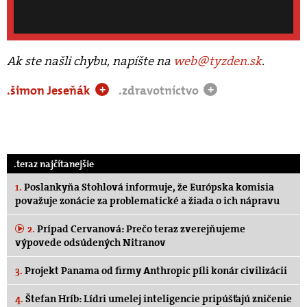
Ak ste našli chybu, napíšte na
web@tyzden.sk
.
.šimon Jeseňák
.zdravotníctvo
+
+
.teraz najčítanejšie
1.
Poslankyňa Stohlová informuje, že Európska komisia
považuje zonácie za problematické a žiada o ich nápravu
2.
Prípad Cervanová: Prečo teraz zverejňujeme
výpovede odsúdených Nitranov
3.
Projekt Panama od firmy Anthropic píli konár civilizácii
4.
Štefan Hríb: Lídri umelej inteligencie pripúšťajú zničenie