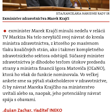
SITA/KANCELÁRIA NÁRODNEJ RADY SR
Exminister zdravotníctva Marek Krajčí
exminister Marek Krajčí minulú nedeľu v relácii
TV Markíza Na telo nevylúčil svoj návrat do kresla
ministra zdravotníctva, z ktorého po masívnom
tlaku koaličných strán, ako i takmer kompletného
zdravotníckeho sektora odstúpil. Súčasný minister
zdravotníctva je dlhodobo terčom útokov predsedu
strany a ministra financií Igora Matoviča (OĽaNO),
ktorá ho však do funkcie nominovala. Vo veľkej
ankete sme sa pýtali stakeholderov v zdravotníctve,
či by návrat Mareka Krajčího na ministerstvo
uvítali alebo sa, naopak, jeho potenciálny návrat
spája s obavami.
dušan Zachar, riaditeľ INEKO