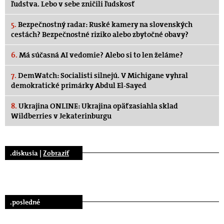
ľudstva. Lebo v sebe zničili ľudskosť
5.
Bezpečnostný radar: Ruské kamery na slovenských
cestách? Bezpečnostné riziko alebo zbytočné obavy?
6.
Má súčasná AI vedomie? Alebo si to len želáme?
7.
DemWatch: Socialisti silnejú. V Michigane vyhral
demokratické primárky Abdul El-Sayed
8.
Ukrajina ONLINE: Ukrajina opäť zasiahla sklad
Wildberries v Jekaterinburgu
.diskusia |
Zobraziť
.posledné