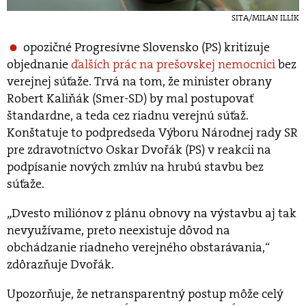
SITA/MILAN ILLÍK
opozičné Progresívne Slovensko (PS) kritizuje
objednanie
ďalších prác na prešovskej nemocnici
bez
verejnej súťaže. Trvá na tom, že minister obrany
Robert Kaliňák (Smer-SD) by mal postupovať
štandardne, a teda cez riadnu verejnú súťaž.
Konštatuje to podpredseda Výboru Národnej rady SR
pre zdravotníctvo Oskar Dvořák (PS) v reakcii na
podpísanie nových zmlúv na hrubú stavbu bez
súťaže.
„Dvesto miliónov z plánu obnovy na výstavbu aj tak
nevyužívame, preto neexistuje dôvod na
obchádzanie riadneho verejného obstarávania,“
zdôrazňuje Dvořák.
Upozorňuje, že netransparentný postup môže celý