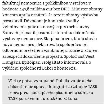
fakultnej nemocnice s poliklinikou v Prešove v
hodnote 447,8 milióna eur bez DPH. Minister obrany
koncom apríla oznámil, že rezort obrany výstavbu
pozastavil. Dôvodom je kontrola kvality
vyhotovenia prác na nosných prvkoch stavby.
Zároveň pripustil posunutie termínu dokončenia
výstavby nemocnice. Skupina firiem, ktorá stavia
novú nemocnicu, deklarovala spoluprácu pri
odbornom prešetrení vzniknutej situácie a záujem
zabezpečiť dokončenie projektu. Spoločnosť West
Hungária Építőipari Szolgáltató informovala o
vylúčení spoločnosti Bekor z konzorcia.
Všetky práva vyhradené. Publikovanie alebo
ďalšie šírenie správ a fotografií zo zdrojov TASR
je bez predchádzajúceho písomného súhlasu
TASR porušením autorského zákona.