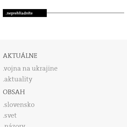
.neprehliadnite
AKTUÁLNE
vojna na ukrajine
aktuality
OBSAH
slovensko
svet
názory