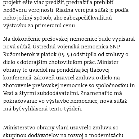
projekt ešte viac predĺžiť, predražiť a prehĺbiť
nedôveru verejnosti. Riadna verejná súťaž je podľa
neho jediný spôsob, ako zabezpečiť kvalitnú
výstavbu za primeranú cenu.
Na dokončenie prešovskej nemocnice bude vypísaná
nová súťaž. Ústredná vojenská nemocnica SNP
Ružomberok v piatok (15. 5.) odstúpila od zmluvy o
dielo s doterajším zhotoviteľom prác. Minister
obrany to uviedol na pondelňajšej tlačovej
konferencii. Zároveň uzavrel zmluvu o dielo na
zhotovenie prešovskej nemocnice so spoločnosťou In
Vest a štyrmi subdodávateľmi. Znamenať to má
pokračovanie vo výstavbe nemocnice, nová súťaž
má byť vyhlásená tento týždeň.
Ministerstvo obrany vlani uzavrelo zmluvu so
skupinou dodávateľov na rozvoj a modernizáciu