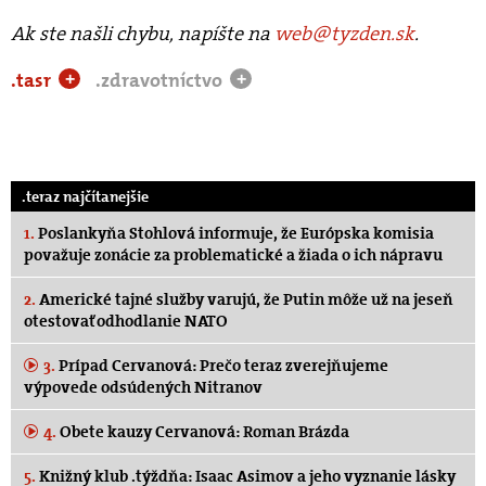
Ak ste našli chybu, napíšte na
web@tyzden.sk
.
.tasr
.zdravotníctvo
+
+
.teraz najčítanejšie
1.
Poslankyňa Stohlová informuje, že Európska komisia
považuje zonácie za problematické a žiada o ich nápravu
2.
Americké tajné služby varujú, že Putin môže už na jeseň
otestovať odhodlanie NATO
3.
Prípad Cervanová: Prečo teraz zverejňujeme
výpovede odsúdených Nitranov
4.
Obete kauzy Cervanová: Roman Brázda
5.
Knižný klub .týždňa: Isaac Asimov a jeho vyznanie lásky