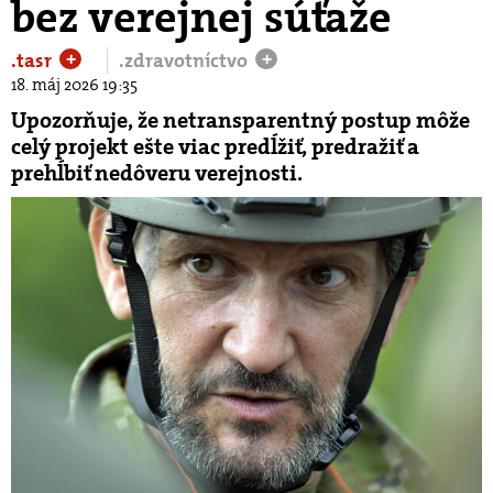
bez verejnej súťaže
.tasr
.zdravotníctvo
+
+
18. máj 2026 19:35
Upozorňuje, že netransparentný postup môže
celý projekt ešte viac predĺžiť, predražiť a
prehĺbiť nedôveru verejnosti.