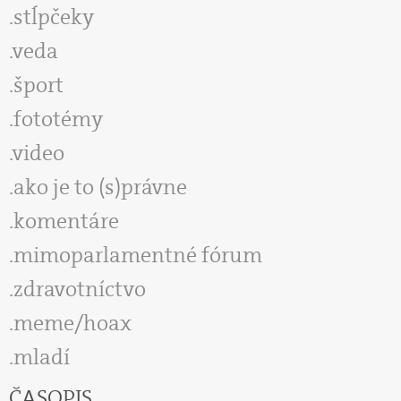
stĺpčeky
veda
šport
fototémy
video
ako je to (s)právne
komentáre
mimoparlamentné fórum
zdravotníctvo
meme/hoax
mladí
ČASOPIS