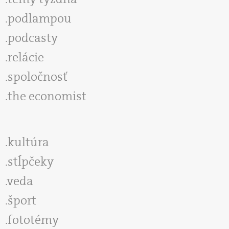
podlampou
podcasty
relácie
spoločnosť
the economist
kultúra
stĺpčeky
veda
šport
fototémy