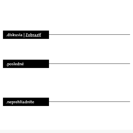
.diskusia |
Zobraziť
.posledné
.neprehliadnite