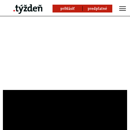
prihlásiť
predplatné