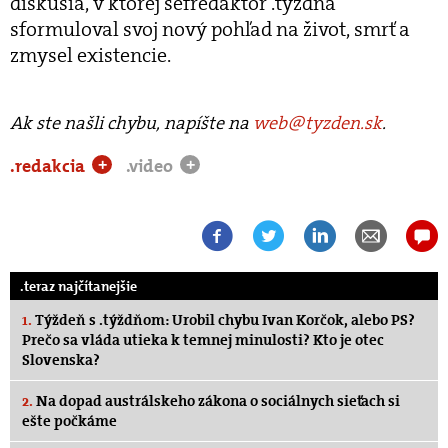
diskusia, v ktorej šéfredaktor .týždňa
sformuloval svoj nový pohľad na život, smrť a
zmysel existencie.
Ak ste našli chybu, napíšte na
web@tyzden.sk
.
.redakcia
.video
+
+
.teraz najčítanejšie
1.
Týždeň s .týždňom: Urobil chybu Ivan Korčok, alebo PS?
Prečo sa vláda utieka k temnej minulosti? Kto je otec
Slovenska?
2.
Na dopad austrálskeho zákona o sociálnych sieťach si
ešte počkáme