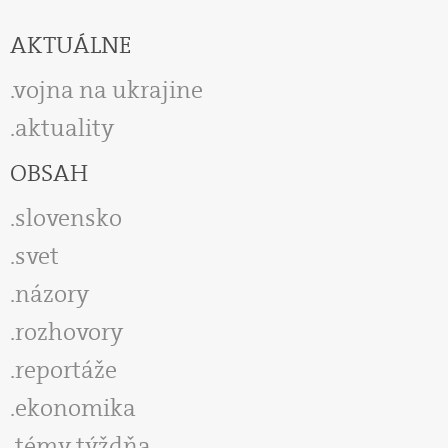
AKTUÁLNE
vojna na ukrajine
aktuality
OBSAH
slovensko
svet
názory
rozhovory
reportáže
ekonomika
témy týždňa