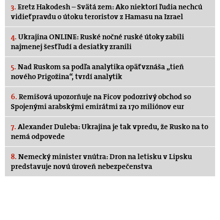
3.
Eretz Hakodesh – Svätá zem: Ako niektorí ľudia nechcú
vidieť pravdu o útoku teroristov z Hamasu na Izrael
4.
Ukrajina ONLINE: Ruské nočné ruské útoky zabili
najmenej šesť ľudí a desiatky zranili
5.
Nad Ruskom sa podľa analytika opäť vznáša „tieň
nového Prigožina“, tvrdí analytik
6.
Remišová upozorňuje na Ficov podozrivý obchod so
Spojenými arabskými emirátmi za 170 miliónov eur
7.
Alexander Duleba: Ukrajina je tak vpredu, že Rusko na to
nemá odpovede
8.
Nemecký minister vnútra: Dron na letisku v Lipsku
predstavuje novú úroveň nebezpečenstva