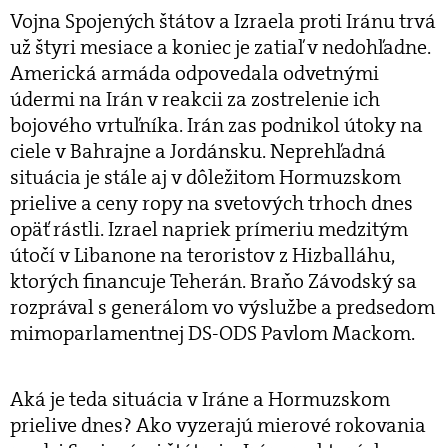
Vojna Spojených štátov a Izraela proti Iránu trvá
už štyri mesiace a koniec je zatiaľ v nedohľadne.
Americká armáda odpovedala odvetnými
údermi na Irán v reakcii za zostrelenie ich
bojového vrtuľníka. Irán zas podnikol útoky na
ciele v Bahrajne a Jordánsku. Neprehľadná
situácia je stále aj v dôležitom Hormuzskom
prielive a ceny ropy na svetových trhoch dnes
opäť rástli. Izrael napriek prímeriu medzitým
útočí v Libanone na teroristov z Hizballáhu,
ktorých financuje Teherán. Braňo Závodský sa
rozprával s generálom vo výslužbe a predsedom
mimoparlamentnej DS-ODS Pavlom Mackom.
Aká je teda situácia v Iráne a Hormuzskom
prielive dnes? Ako vyzerajú mierové rokovania