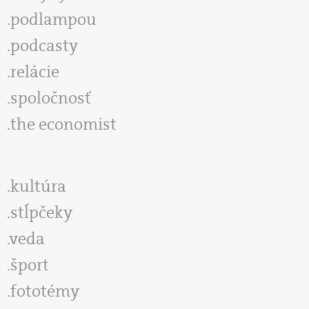
podlampou
podcasty
relácie
spoločnosť
the economist
kultúra
stĺpčeky
veda
šport
fototémy