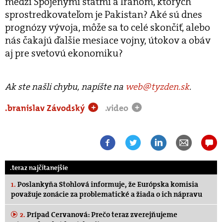
medzi Spojenými štátmi a Iránom, ktorých
sprostredkovateľom je Pakistan? Aké sú dnes
prognózy vývoja, môže sa to celé skončiť, alebo
nás čakajú ďalšie mesiace vojny, útokov a obáv
aj pre svetovú ekonomiku?
Ak ste našli chybu, napíšte na
web@tyzden.sk
.
.branislav Závodský
.video
+
+
.teraz najčítanejšie
1.
Poslankyňa Stohlová informuje, že Európska komisia
považuje zonácie za problematické a žiada o ich nápravu
2.
Prípad Cervanová: Prečo teraz zverejňujeme