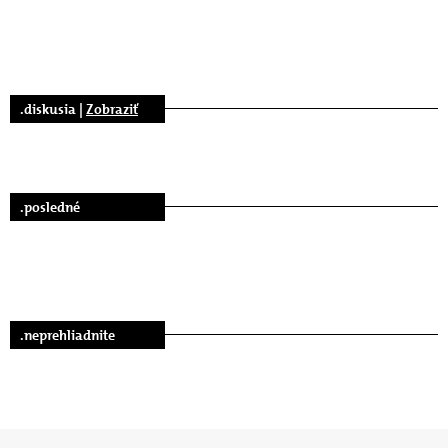
.diskusia |
Zobraziť
.posledné
.neprehliadnite