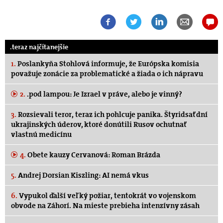
.teraz najčítanejšie
1.
Poslankyňa Stohlová informuje, že Európska komisia
považuje zonácie za problematické a žiada o ich nápravu
2.
.pod lampou: Je Izrael v práve, alebo je vinný?
3.
Rozsievali teror, teraz ich pohlcuje panika. Štyridsať dní
ukrajinských úderov, ktoré donútili Rusov ochutnať
vlastnú medicínu
4.
Obete kauzy Cervanová: Roman Brázda
5.
Andrej Dorsian Kiszling: AI nemá vkus
6.
Vypukol ďalší veľký požiar, tentokrát vo vojenskom
obvode na Záhorí. Na mieste prebieha intenzívny zásah