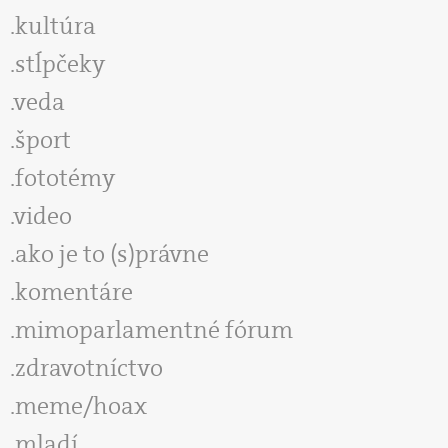
kultúra
stĺpčeky
veda
šport
fototémy
video
ako je to (s)právne
komentáre
mimoparlamentné fórum
zdravotníctvo
meme/hoax
mladí