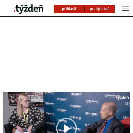
prihlásiť
predplatné