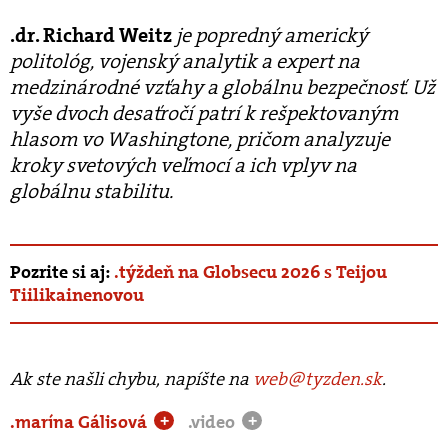
.dr. Richard Weitz
je popredný americký
politológ, vojenský analytik a expert na
medzinárodné vzťahy a globálnu bezpečnosť. Už
vyše dvoch desaťročí patrí k rešpektovaným
hlasom vo Washingtone, pričom analyzuje
kroky svetových veľmocí a ich vplyv na
globálnu stabilitu.
Pozrite si aj:
.týždeň na Globsecu 2026 s Teijou
Tiilikainenovou
Ak ste našli chybu, napíšte na
web@tyzden.sk
.
.marína Gálisová
.video
+
+