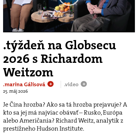
Play
Video
.týždeň na Globsecu
2026 s Richardom
Weitzom
.marína Gálisová
.video
+
+
25. máj 2026
Je Čína hrozba? Ako sa tá hrozba prejavuje? A
kto sa jej má najviac obávať – Rusko, Európa
alebo Američania? Richard Weitz, analytik z
prestížneho Hudson Institute.