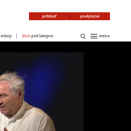
prihlásiť
predplatné
eshop
klub
pod lampou
menu