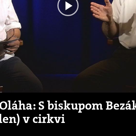
Play
Video
a Oláha: S biskupom Bezá
en) v cirkvi