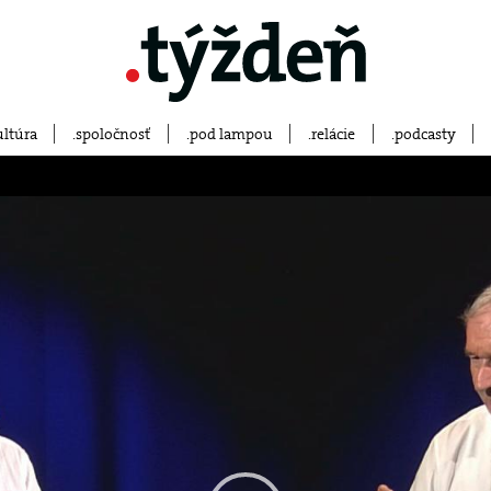
ultúra
spoločnosť
pod lampou
relácie
podcasty