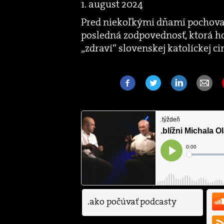
1. august 2024
Pred niekoľkými dňami pochoval 
posledná zodpovednosť, ktorá ho
„zdraví“ slovenskej katolíckej 
.ako počúvať podcasty