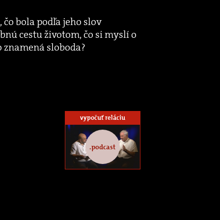
čo bola podľa jeho slov
nú cestu životom, čo si myslí o
ho znamená sloboda?​
vypočuť reláciu
.podcast