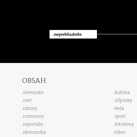
.neprehliadnite
OBSAH
slovensko
kultúra
svet
stĺpčeky
názory
veda
rozhovory
šport
reportáže
fototémy
ekonomika
video