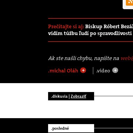
Prečítajte si aj:
Biskup Róbert Bezák
vidím túžbu ľudí po spravodlivosti
Ak ste našli chybu, napíšte na
web@
.michal Oláh
.video
+
+
.diskusia |
Zobraziť
.posledné