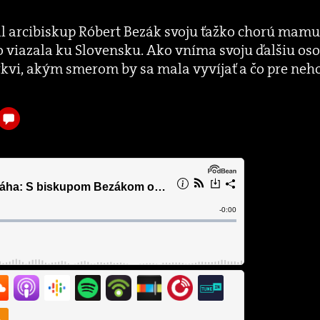
arcibiskup Róbert Bezák svoju ťažko chorú mamu, 
 viazala ku Slovensku. Ako vníma svoju ďalšiu osob
cirkvi, akým smerom by sa mala vyvíjať a čo pre ne