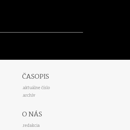
ČASOPIS
aktuálne číslo
archív
O NÁS
redakcia