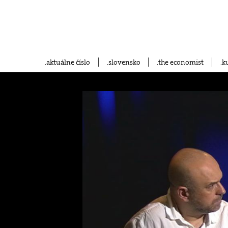
aktuálne číslo
slovensko
the economist
k