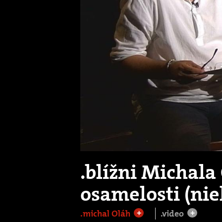
.blížni Michal
osamelosti (niel
.michal Oláh
.video
+
+