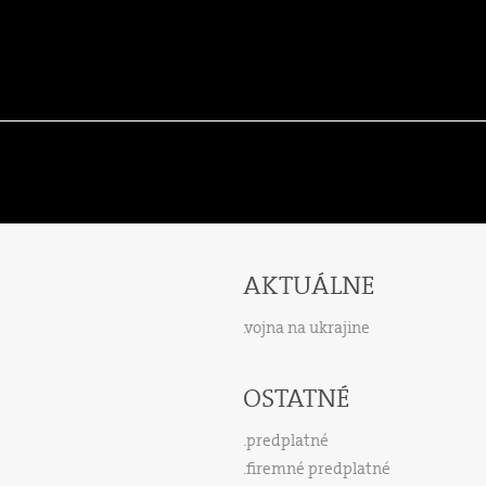
AKTUÁLNE
vojna na ukrajine
OSTATNÉ
predplatné
firemné predplatné