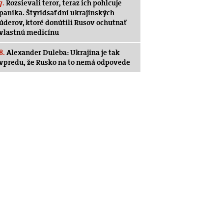
7.
Rozsievali teror, teraz ich pohlcuje
panika. Štyridsať dní ukrajinských
úderov, ktoré donútili Rusov ochutnať
vlastnú medicínu
8.
Alexander Duleba: Ukrajina je tak
vpredu, že Rusko na to nemá odpovede