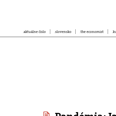
aktuálne číslo
slovensko
the economist
k