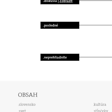
.diskusia |
Zobraziť
.posledné
.neprehliadnite
OBSAH
slovensko
kultúra
svet
stĺpčeky