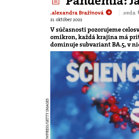
Pandémia: J
.alexandra Bražinová
.veda
+
21. október 2022
V súčasnosti pozorujeme celosv
omikron, každá krajina má prí
dominuje subvariant BA.5, v ni