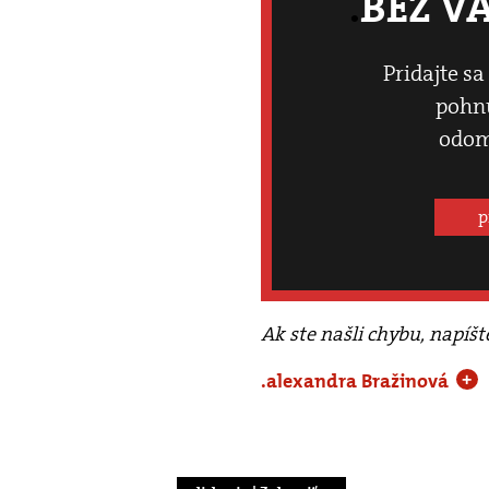
BEZ V
Pridajte sa
pohnú
odom
p
Ak ste našli chybu, napíš
.alexandra Bražinová
+