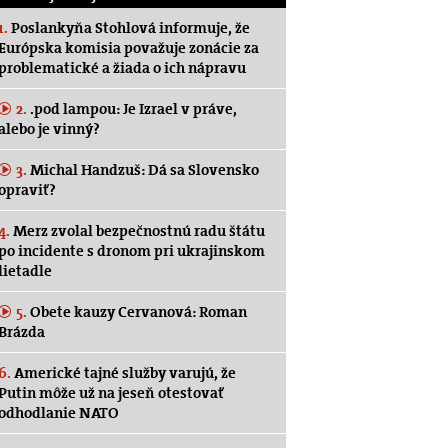
1.
Poslankyňa Stohlová informuje, že
Európska komisia považuje zonácie za
problematické a žiada o ich nápravu
2.
.pod lampou: Je Izrael v práve,
alebo je vinný?
3.
Michal Handzuš: Dá sa Slovensko
opraviť?
4.
Merz zvolal bezpečnostnú radu štátu
po incidente s dronom pri ukrajinskom
lietadle
5.
Obete kauzy Cervanová: Roman
Brázda
6.
Americké tajné služby varujú, že
Putin môže už na jeseň otestovať
odhodlanie NATO