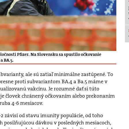
ločnosti Pfizer. Na Slovensku sa spustilo očkovanie
a BA.5.
ubvarianty, ale sú zatiaľ minimálne zastúpené. To
 presne proti subvariantom BA.4 a Ba.5 máme v
tualizovanú vakcínu. Je rozumné dať si túto
e je človek chránený očkovaním alebo prekonaním
hruba 4-6 mesiacov.
-2 závisí od stavu imunity populácie, od toho
ch posilňujúcou dávkou v posledných mesiacoch,