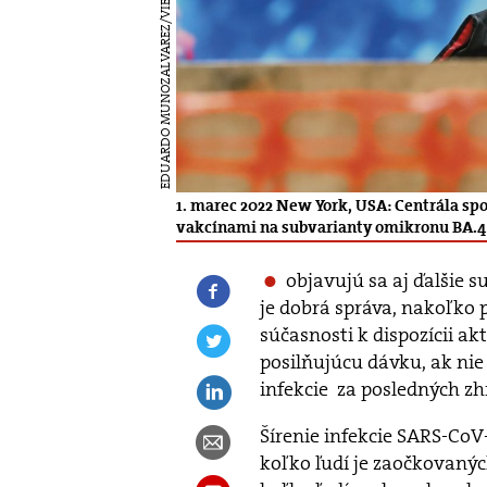
EDUARDO MUNOZALVAREZ/VIEWPRESS/GETTY IMAGES
1. marec 2022 New York, USA: Centrála spo
vakcínami na subvarianty omikronu BA.4 
objavujú sa aj ďalšie s
je dobrá správa, nakoľko
súčasnosti k dispozícii ak
posilňujúcu dávku, ak ni
infekcie za posledných z
Šírenie infekcie SARS-CoV
koľko ľudí je zaočkovaný