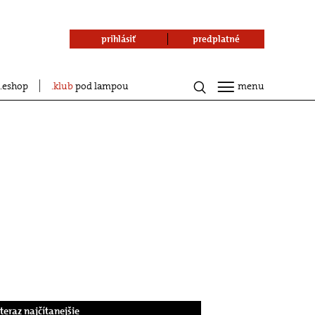
prihlásiť
predplatné
eshop
klub
pod lampou
menu
.teraz najčítanejšie