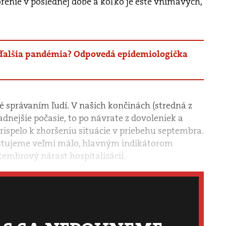
renie v poslednej dobe a koľko je ešte vnímavých,
ďalšia pandémia? Odpovedá epidemiologička
né správaním ľudí. V našich končinách (stredná z
adnejšie počasie, to po návrate z dovoleniek a
rispelo k zhoršeniu situácie v priebehu septembra.
stujeme veľmi málo, hlavným indikátorom
tembrový nárast hospitalizácií.