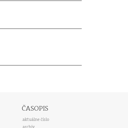
ČASOPIS
aktuálne číslo
archív