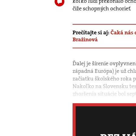
koľko ľudí prekonalo ocho
čiže schopných ochorieť.
Prečítajte si aj:
Čaká nás 
Bražinová
Ďalej je šírenie ovplyvne
západná Európa) je už chl
začiatku školského roka p
Nakoľko na Slovensku te
zhoršenia situácie bol sep