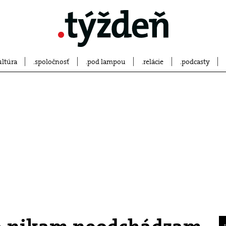
ultúra
spoločnosť
pod lampou
relácie
podcasty