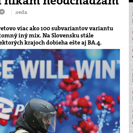
a nikam neodchádzam
.veda
+
etovo viac ako 100 subvariantov variantu
tomný iný mix. Na Slovensku stále
ektorých krajoch dobieha ešte aj BA.4.