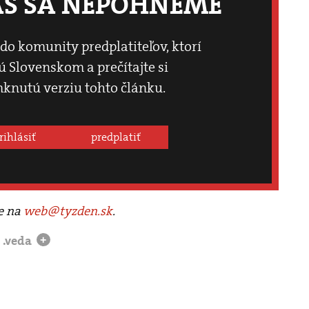
ÁS SA NEPOHNEME
 do komunity predplatiteľov, ktorí
 Slovenskom a prečítajte si
knutú verziu tohto článku.
rihlásiť
predplatiť
te na
web@tyzden.sk
.
.veda
+