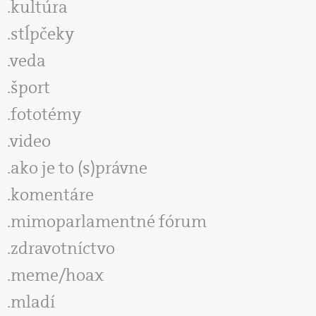
kultúra
stĺpčeky
veda
šport
fototémy
video
ako je to (s)právne
komentáre
mimoparlamentné fórum
zdravotníctvo
meme/hoax
mladí