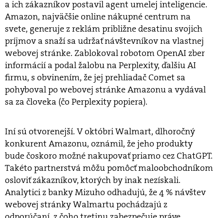
a ich zákazníkov postavil agent umelej inteligencie.
Amazon, najväčšie online nákupné centrum na
svete, generuje z reklám približne desatinu svojich
príjmov a snaží sa udržať návštevníkov na vlastnej
webovej stránke. Zablokoval robotom OpenAI zber
informácií a podal žalobu na Perplexity, ďalšiu AI
firmu, s obvinením, že jej prehliadač Comet sa
pohyboval po webovej stránke Amazonu a vydával
sa za človeka (čo Perplexity popiera).
Iní sú otvorenejší. V októbri Walmart, dlhoročný
konkurent Amazonu, oznámil, že jeho produkty
bude čoskoro možné nakupovať priamo cez ChatGPT.
Takéto partnerstvá môžu pomôcť maloobchodníkom
osloviť zákazníkov, ktorých by inak nezískali.
Analytici z banky Mizuho odhadujú, že 4 % návštev
webovej stránky Walmartu pochádzajú z
odporúčaní, z čoho tretinu zabezpečuje práve