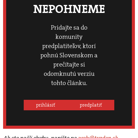
NEPOHNEME
Pridajte sa do
komunity
predplatiteľov, ktorí
pohnú Slovenskom a
prečítajte si
odomknutú verziu
tohto článku.
prihlásiť
predplatiť
Ak ste našli chybu, napíšte na
web@tyzden.sk
.