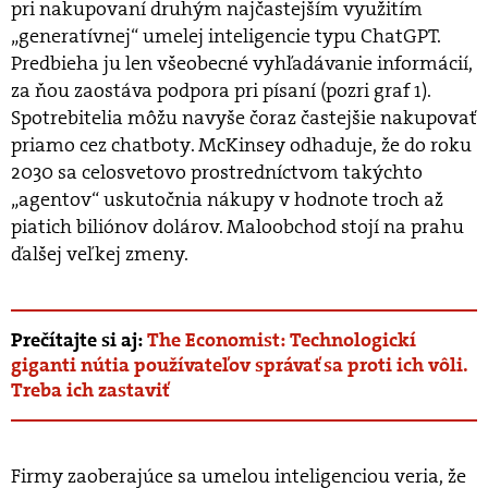
pri nakupovaní druhým najčastejším využitím
„generatívnej“ umelej inteligencie typu ChatGPT.
Predbieha ju len všeobecné vyhľadávanie informácií,
za ňou zaostáva podpora pri písaní (pozri graf 1).
Spotrebitelia môžu navyše čoraz častejšie nakupovať
priamo cez chatboty. McKinsey odhaduje, že do roku
2030 sa celosvetovo prostredníctvom takýchto
„agentov“ uskutočnia nákupy v hodnote troch až
piatich biliónov dolárov. Maloobchod stojí na prahu
ďalšej veľkej zmeny.
Prečítajte si aj:
The Economist: Technologickí
giganti nútia používateľov správať sa proti ich vôli.
Treba ich zastaviť
Firmy zaoberajúce sa umelou inteligenciou veria, že