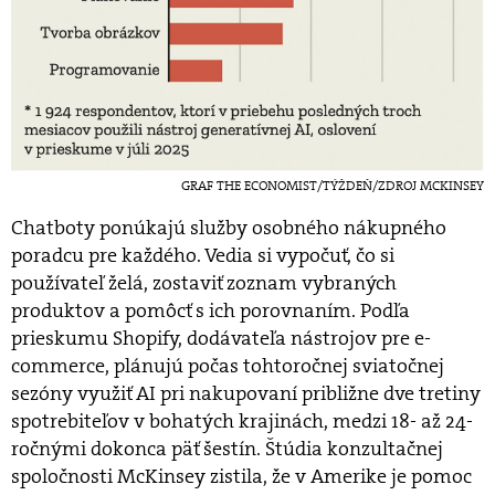
GRAF THE ECONOMIST/TÝŽDEŇ/ZDROJ MCKINSEY
Chatboty ponúkajú služby osobného nákupného
poradcu pre každého. Vedia si vypočuť, čo si
používateľ želá, zostaviť zoznam vybraných
produktov a pomôcť s ich porovnaním. Podľa
prieskumu Shopify, dodávateľa nástrojov pre e-
commerce, plánujú počas tohtoročnej sviatočnej
sezóny využiť AI pri nakupovaní približne dve tretiny
spotrebiteľov v bohatých krajinách, medzi 18- až 24-
ročnými dokonca päť šestín. Štúdia konzultačnej
spoločnosti McKinsey zistila, že v Amerike je pomoc