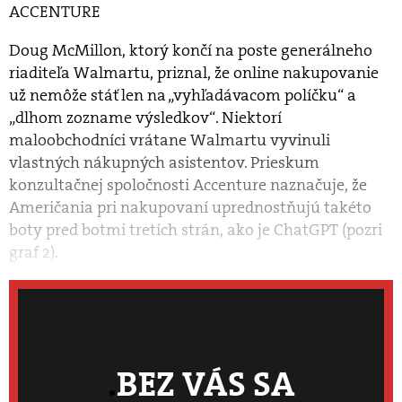
ACCENTURE
Doug McMillon, ktorý končí na poste generálneho
riaditeľa Walmartu, priznal, že online nakupovanie
už nemôže stáť len na „vyhľadávacom políčku“ a
„dlhom zozname výsledkov“. Niektorí
maloobchodníci vrátane Walmartu vyvinuli
vlastných nákupných asistentov. Prieskum
konzultačnej spoločnosti Accenture naznačuje, že
Američania pri nakupovaní uprednostňujú takéto
boty pred botmi tretích strán, ako je ChatGPT (pozri
graf 2).
BEZ VÁS SA