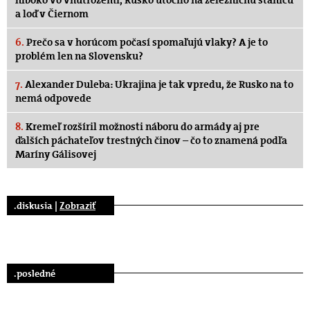
a loď v Čiernom
6.
Prečo sa v horúcom počasí spomaľujú vlaky? A je to
problém len na Slovensku?
7.
Alexander Duleba: Ukrajina je tak vpredu, že Rusko na to
nemá odpovede
8.
Kremeľ rozšíril možnosti náboru do armády aj pre
ďalších páchateľov trestných činov – čo to znamená podľa
Maríny Gálisovej
.diskusia |
Zobraziť
.posledné