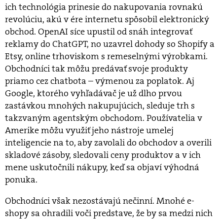
ich technológia prinesie do nakupovania rovnakú
revolúciu, akú v ére internetu spôsobil elektronický
obchod. OpenAI síce upustil od snáh integrovať
reklamy do ChatGPT, no uzavrel dohody so Shopify a
Etsy, online trhoviskom s remeselnými výrobkami.
Obchodníci tak môžu predávať svoje produkty
priamo cez chatbota – výmenou za poplatok. Aj
Google, ktorého vyhľadávač je už dlho prvou
zastávkou mnohých nakupujúcich, sleduje trh s
takzvaným agentským obchodom. Používatelia v
Amerike môžu využiť jeho nástroje umelej
inteligencie na to, aby zavolali do obchodov a overili
skladové zásoby, sledovali ceny produktov a v ich
mene uskutočnili nákupy, keď sa objaví výhodná
ponuka.
Obchodníci však nezostávajú nečinní. Mnohé e-
shopy sa ohradili voči predstave, že by sa medzi nich