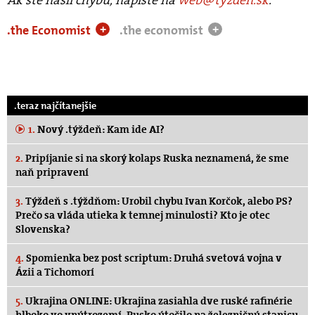
.the Economist
.the economist
+
+
.teraz najčítanejšie
1.
Nový .týždeň: Kam ide AI?
2.
Pripíjanie si na skorý kolaps Ruska neznamená, že sme
naň pripravení
3.
Týždeň s .týždňom: Urobil chybu Ivan Korčok, alebo PS?
Prečo sa vláda utieka k temnej minulosti? Kto je otec
Slovenska?
4.
Spomienka bez post scriptum: Druhá svetová vojna v
Ázii a Tichomorí
5.
Ukrajina ONLINE: Ukrajina zasiahla dve ruské rafinérie
hlboko vo vnútrozemí, Rusko útočilo na železničnú stanicu