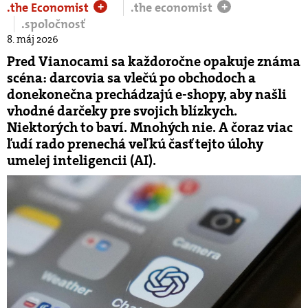
.the Economist
.the economist
+
+
.spoločnosť
8. máj 2026
Pred Vianocami sa každoročne opakuje známa
scéna: darcovia sa vlečú po obchodoch a
donekonečna prechádzajú e-shopy, aby našli
vhodné darčeky pre svojich blízkych.
Niektorých to baví. Mnohých nie. A čoraz viac
ľudí rado prenechá veľkú časť tejto úlohy
umelej inteligencii (AI).