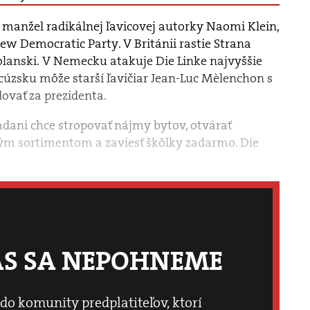
 manžel radikálnej ľavicovej autorky Naomi Klein,
New Democratic Party. V Británii rastie Strana
 Polanski. V Nemecku atakuje Die Linke najvyššie
ncúzsku môže starší ľavičiar Jean-Luc Mèlenchon s
vať za prezidenta.
ani chce stropovať nájmy bytov, otvárať
ným sortimentom a zaviesť škôlky zadarmo. Die
ÁS SA NEPOHNEME
 do komunity predplatiteľov, ktorí