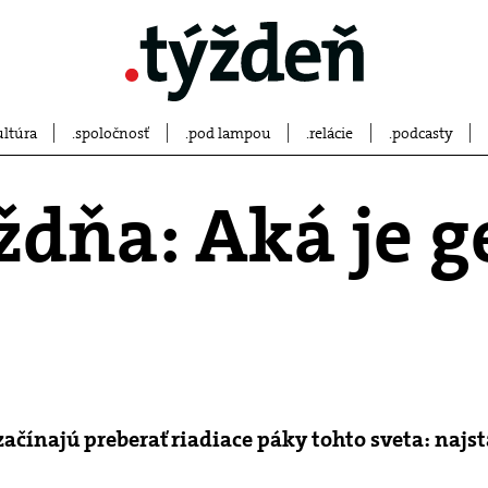
ultúra
spoločnosť
pod lampou
relácie
podcasty
ždňa: Aká je g
 začínajú preberať riadiace páky tohto sveta: najs