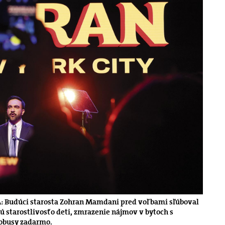
A: Budúci starosta Zohran Mamdani pred voľbami sľúboval
 starostlivosť o deti, zmrazenie nájmov v bytoch s
obusy zadarmo.