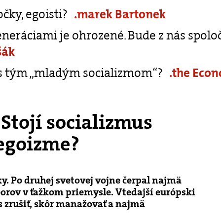
čky, egoisti?
.marek Bartonek
eneráciami je ohrozené. Bude z nás spolo
šák
 s tým „mladým socializmom“?
.the Econ
Stojí socializmus
 egoizme?
y. Po druhej svetovej vojne čerpal najmä
borov v ťažkom priemysle. Vtedajší európski
s zrušiť, skôr manažovať a najmä