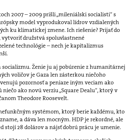
och 2007 – 2009 prišli „mileniálski socialisti“ s
rópsky model vyprodukoval lídrov vzdialených
ch ku klimatickej zmene. Ich riešenie? Prijať do
 vytvoriť družstvá spoluvlastnené
elené technológie – nech je kapitalizmus
nší.
 socializmu. Ženie ju aj pobúrenie z humanitárnej
hých voličov je Gaza len zásterkou niečoho
y venujú pozornosť a peniaze iným veciam ako
niečo ako novú verziu „Square Dealu“, ktorý v
čanom Theodore Roosevelt.
 s nefunkčným systémom, ktorý berie každému, kto
ozname, a dáva len mocným. HDP je rekordné, ale
d stojí 28 dolárov a nájsť dobrú prácu je umenie.