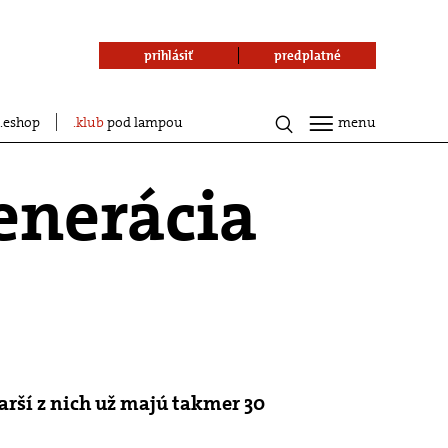
prihlásiť
predplatné
eshop
klub
pod lampou
menu
enerácia
tarší z nich už majú takmer 30