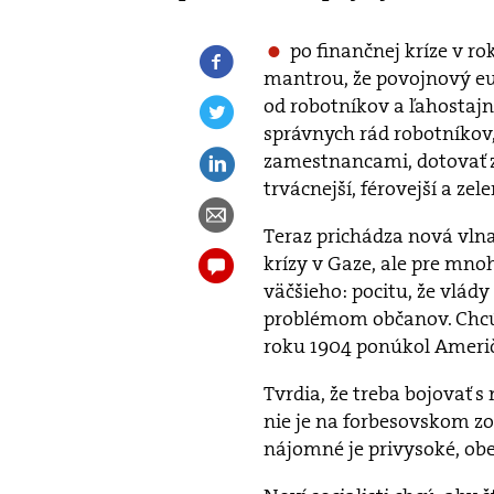
po finančnej kríze v rok
mantrou, že povojnový eu
od robotníkov a ľahostajný
správnych rád robotníkov,
zamestnancami, dotovať z
trvácnejší, férovejší a zele
Teraz prichádza nová vlna
krízy v Gaze, ale pre mno
väčšieho: pocitu, že vlád
problémom občanov. Chcú 
roku 1904 ponúkol Ameri
Tvrdia, že treba bojovať
nie je na forbesovskom z
nájomné je privysoké, obe