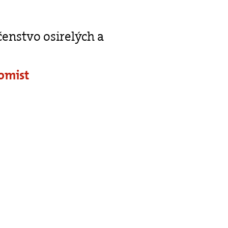
čenstvo osirelých a
omist