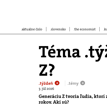
aktuálne číslo
slovensko
the economist
k
Téma .tý
Z?
.týždeň
.témy
+
+
3. júl 2026
Generáciu Z tvoria ľudia, ktorí
rokov. Akí sú?