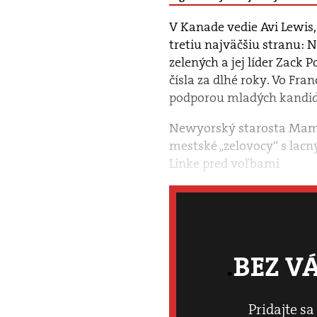
V Kanade vedie Avi Lewis,
tretiu najväčšiu stranu: 
zelených a jej líder Zack
čísla za dlhé roky. Vo Fra
podporou mladých kandido
Newyorský starosta Mamd
mestské „zelovocy“ s lac
Linke pred voľbami
BEZ V
Pridajte sa