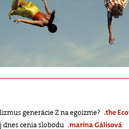
alizmus generácie Z na egoizme?
.the Ec
aj dnes cenia slobodu
.marína Gálisová