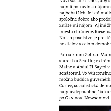
Noví socialisti chcú, aby 
najmä potravín a nájomnéh
najbohatších. Je istá mali
spoločné dobro ako predoš
Znížte mi nájom! Aj iné 
miesta chránené. Riešenia
No ich posolstvo je prosté
nositeľov v celom demokr
Patria k nim Zohran Mamd
starostka Seattlu; extrém
Maine a Abdul El-Sayed v 
senátormi. Vo Wisconsine
možno budúca guvernérka.
Cortez, socialistická de
najpravdepodobnejšia ka
po Gavinovi Newsomovi.