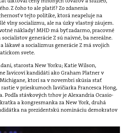
štát diktoval ceny mnohých tovarov a služieb,
o. Z čoho to ale platiť? Zo zdanenia
chernosť v tejto politike, ktorá neapeluje na
lé vlny socializmu, ale na úzky vlastný záujem.
životné náklady! MHD má byť zadarmo, pracovné
 socialistov generácie Z sú naivné, ba nereálne.
 a lákavé a socializmus generácie Z má svojich
atickom svete.
ani, starosta New Yorku; Katie Wilson,
ne ľavicoví kandidáti ako Graham Platner v
Michigane, ktorí sa v novembri skúsia stať
 rastie v prieskumoch ľavičiarka Francesca Hong,
 Podľa stávkových trhov je Alexandria Ocasio-
mokratka a kongresmanka za New York, druhá
ndidátka na prezidentskú nomináciu demokratov