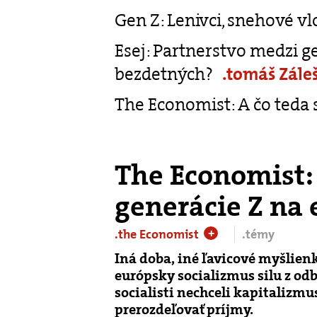
Gen Z: Lenivci, snehové vlo
Esej: Partnerstvo medzi g
bezdetných?
.tomáš Zále
The Economist: A čo teda
The Economist: 
generácie Z na
.the Economist
.témy
+
Iná doba, iné ľavicové myšlienk
európsky socializmus silu z od
socialisti nechceli kapitalizmu
prerozdeľovať príjmy.