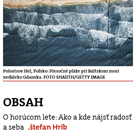
Polostrov Hel, Poľsko: Piesočné pláže pri Baltskom mori
neďaleko Gdanska. FOTO SHAIITH/GETTY IMAGE
OBSAH
O horúcom lete: Ako a kde nájsť radosť
a seba
.štefan Hríb