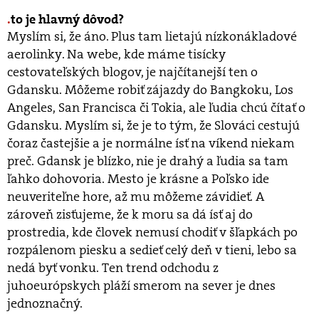
to je hlavný dôvod?
Myslím si, že áno. Plus tam lietajú nízkonákladové
aerolinky. Na webe, kde máme tisícky
cestovateľských blogov, je najčítanejší ten o
Gdansku. Môžeme robiť zájazdy do Bangkoku, Los
Angeles, San Francisca či Tokia, ale ľudia chcú čítať o
Gdansku. Myslím si, že je to tým, že Slováci cestujú
čoraz častejšie a je normálne ísť na víkend niekam
preč. Gdansk je blízko, nie je drahý a ľudia sa tam
ľahko dohovoria. Mesto je krásne a Poľsko ide
neuveriteľne hore, až mu môžeme závidieť. A
zároveň zisťujeme, že k moru sa dá ísť aj do
prostredia, kde človek nemusí chodiť v šľapkách po
rozpálenom piesku a sedieť celý deň v tieni, lebo sa
nedá byť vonku. Ten trend odchodu z
juhoeurópskych pláží smerom na sever je dnes
jednoznačný.