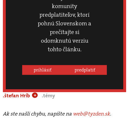
komunity
predplatiteľov, ktorí
pohnú Slovenskom a
prečítajte si
odomknutú verziu
tohto článku.
prihlásiť
predplatiť
.štefan Hríb
.témy
+
Ak ste našli chybu, napíšte na
web@tyzden.sk
.