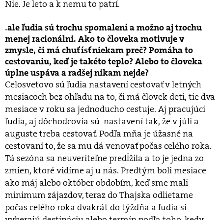
Nie. Je leto a k nemu to patrí.
ale ľudia sú trochu spomalení a možno aj trochu
menej racionálni. Ako to človeka motivuje v
zmysle, či má chuť ísť niekam preč? Pomáha to
cestovaniu, keď je takéto teplo? Alebo to človeka
úplne uspáva a radšej nikam nejde?
Celosvetovo sú ľudia nastavení cestovať v letných
mesiacoch bez ohľadu na to, či má človek deti, tie dva
mesiace v roku sa jednoducho cestuje. Aj pracujúci
ľudia, aj dôchodcovia sú nastavení tak, že v júli a
auguste treba cestovať. Podľa mňa je úžasné na
cestovaní to, že sa mu dá venovať počas celého roka.
Tá sezóna sa neuveriteľne predĺžila a to je jedna zo
zmien, ktoré vidíme aj u nás. Predtým boli mesiace
ako máj alebo október obdobím, keď sme mali
minimum zájazdov, teraz do Thajska odlietame
počas celého roka dvakrát do týždňa a ľudia si
vyberajú destináciu alebo termín podľa toho, kedy