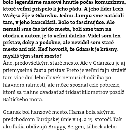
bolo legendárne masové hnutie počas komunizmu,
ktoré veľmi prispelo k jeho pádu. A jeho líder Lech
Wałęsa žije v Gdansku. Jednu .lampu sme natáčali
tam, v jeho kancelárii. Bolo to fascinujúce. Ale
nemali sme čas ísť do mesta, boli sme tam na
otočku a autom je to veľmi ďaleko. Videl som len
prístav, doky a podobne, ale nevidel som staré
mesto ani nič. Keď hovoríš, že Gdansk je krásny,
myslíš tým staré mesto?
Áno, predovšetkým staré mesto. Ale v Gdansku je aj
priemyselná časť a prístav. Preto je veľmi fajn stráviť
tam viac dní, lebo človek nemusí chodiť iba po
hlavnom námestí, ale môže spoznať celé pobrežie,
ktoré sa tiahne dvadsať až tridsať kilometrov pozdĺž
Baltického mora.
Gdansk bol hanzové mesto. Hanza bola akýmsi
predchodcom Európskej únie v 14. a 15. storočí. Tak
ako ľudia obdivujú Bruggy, Bergen, Lübeck alebo