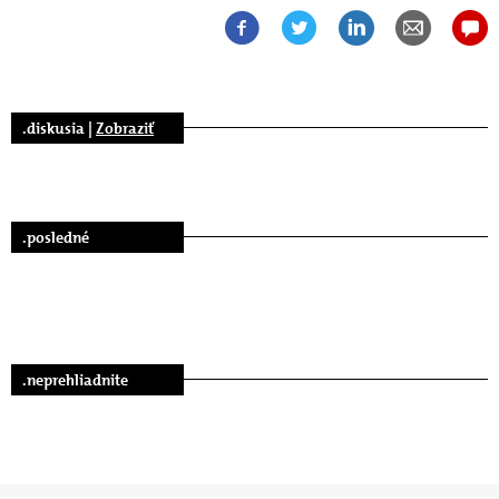
.diskusia |
Zobraziť
.posledné
.neprehliadnite