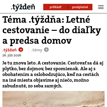
prihlásiť
predplatné
Téma .týždňa: Letné
cestovanie – do diaľky
a predsa domov
.týždeň
.témy
+
+
26. jún 2026
Je tu znova leto. A cestovanie. Cestovať sa dá aj
plytko, bez dojmov, bez spomienok. Ale aj s
obohatením a oslobodzujúco, keď na cestách
na iné miesta objavíme aj niečo, možno
zabudnuté, zo seba samých.