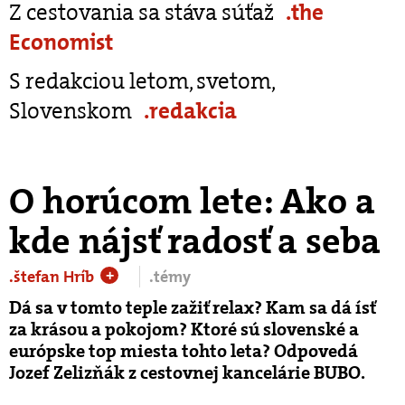
Z cestovania sa stáva súťaž
.the
Economist
S redakciou letom, svetom,
Slovenskom
.redakcia
O horúcom lete: Ako a
kde nájsť radosť a seba
.štefan Hríb
.témy
+
Dá sa v tomto teple zažiť relax? Kam sa dá ísť
za krásou a pokojom? Ktoré sú slovenské a
európske top miesta tohto leta? Odpovedá
Jozef Zelizňák z cestovnej kancelárie BUBO.