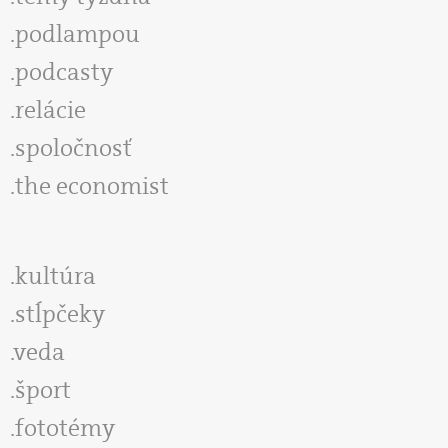
podlampou
podcasty
relácie
spoločnosť
the economist
kultúra
stĺpčeky
veda
šport
fototémy