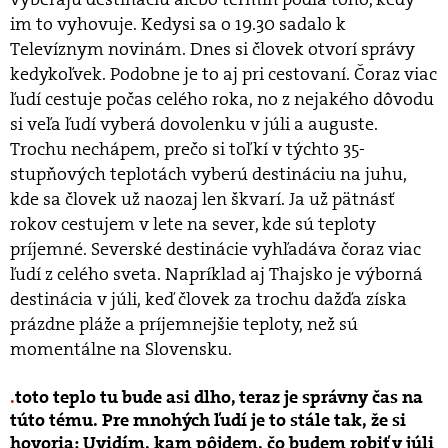
im to vyhovuje. Kedysi sa o 19.30 sadalo k
Televíznym novinám. Dnes si človek otvorí správy
kedykoľvek. Podobne je to aj pri cestovaní. Čoraz viac
ľudí cestuje počas celého roka, no z nejakého dôvodu
si veľa ľudí vyberá dovolenku v júli a auguste.
Trochu nechápem, prečo si toľkí v týchto 35-
stupňových teplotách vyberú destináciu na juhu,
kde sa človek už naozaj len škvarí. Ja už pätnásť
rokov cestujem v lete na sever, kde sú teploty
príjemné. Severské destinácie vyhľadáva čoraz viac
ľudí z celého sveta. Napríklad aj Thajsko je výborná
destinácia v júli, keď človek za trochu dažďa získa
prázdne pláže a príjemnejšie teploty, než sú
momentálne na Slovensku.
toto teplo tu bude asi dlho, teraz je správny čas na
túto tému. Pre mnohých ľudí je to stále tak, že si
hovoria: Uvidím, kam pôjdem, čo budem robiť v júli