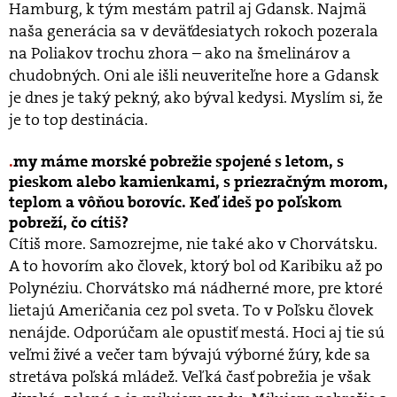
Hamburg, k tým mestám patril aj Gdansk. Najmä
naša generácia sa v deväťdesiatych rokoch pozerala
na Poliakov trochu zhora – ako na šmelinárov a
chudobných. Oni ale išli neuveriteľne hore a Gdansk
je dnes je taký pekný, ako býval kedysi. Myslím si, že
je to top destinácia.
my máme morské pobrežie spojené s letom, s
pieskom alebo kamienkami, s priezračným morom,
teplom a vôňou borovíc. Keď ideš po poľskom
pobreží, čo cítiš?
Cítiš more. Samozrejme, nie také ako v Chorvátsku.
A to hovorím ako človek, ktorý bol od Karibiku až po
Polynéziu. Chorvátsko má nádherné more, pre ktoré
lietajú Američania cez pol sveta. To v Poľsku človek
nenájde. Odporúčam ale opustiť mestá. Hoci aj tie sú
veľmi živé a večer tam bývajú výborné žúry, kde sa
stretáva poľská mládež. Veľká časť pobrežia je však