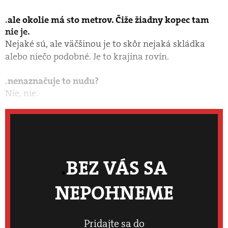
ale okolie má sto metrov. Čiže žiadny kopec tam
nie je.
Nejaké sú, ale väčšinou je to skôr nejaká skládka
alebo niečo podobné. Je to krajina rovín.
nenaznačuje to nudu?
Nie, nie.
BEZ VÁS SA
NEPOHNEME
Pridajte sa do