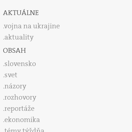
AKTUÁLNE
vojna na ukrajine
aktuality
OBSAH
slovensko
svet
názory
rozhovory
reportáže
ekonomika
témy týždňa