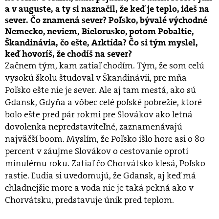
a v auguste, a ty si naznačil, že keď je teplo, ideš na
sever. Čo znamená sever? Poľsko, bývalé východné
Nemecko, neviem, Bielorusko, potom Pobaltie,
Škandinávia, čo ešte, Arktída? Čo si tým myslel,
keď hovoríš, že chodíš na sever?
Začnem tým, kam zatiaľ chodím. Tým, že som celú
vysokú školu študoval v Škandinávii, pre mňa
Poľsko ešte nie je sever. Ale aj tam mestá, ako sú
Gdansk, Gdyňa a vôbec celé poľské pobrežie, ktoré
bolo ešte pred pár rokmi pre Slovákov ako letná
dovolenka nepredstaviteľné, zaznamenávajú
najväčší boom. Myslím, že Poľsko išlo hore asi o 80
percent v záujme Slovákov o cestovanie oproti
minulému roku. Zatiaľ čo Chorvátsko klesá, Poľsko
rastie. Ľudia si uvedomujú, že Gdansk, aj keď má
chladnejšie more a voda nie je taká pekná ako v
Chorvátsku, predstavuje únik pred teplom.