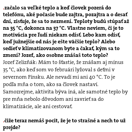
začalo sa veľké teplo a keď človek pozerá do
telefónu, aké počasie bude zajtra, pozajtra a o desať
dní, zisťuje, že sa to nezmení. Teploty budú stúpať až
na 35 °C, dokonca na 37 °C. Vlastne neviem, či je to
motivácia pre ľudí niekam odísť. Lebo kam odísť,
keď južnejšie od nás je ešte väčšie teplo? Alebo
sedieť v klimatizovanom byte a čakať, kým sa to
zmení? Jozef, ako osobne znášaš toto teplo?
Jozef Zelizňák: Mám to šťastie, že znášam aj mínus
35 °C, ako keď som vo februári lyžoval s deťmi v
severnom Fínsku. Ale nevadí mi ani 40 °C. To je
podľa mňa o tom, ako sa človek nastaví.
Samozrejme, aktivita býva iná, ale samotné teplo by
pre mňa nebolo dôvodom ani zavrieť sa do
klimatizácie, ale ani cestovať.
čiže teraz nemáš pocit, že je to strašné a nech to už
prejde?