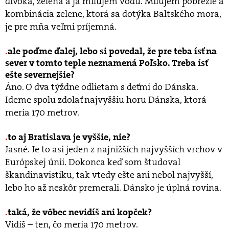
divoká, zelená a ja milujem vodu. Milujem pobrežie a
kombinácia zelene, ktorá sa dotýka Baltského mora,
je pre mňa veľmi príjemná.
ale poďme ďalej, lebo si povedal, že pre teba ísť na
sever v tomto teple neznamená Poľsko. Treba ísť
ešte severnejšie?
Áno. O dva týždne odlietam s deťmi do Dánska.
Ideme spolu zdolať najvyššiu horu Dánska, ktorá
meria 170 metrov.
to aj Bratislava je vyššie, nie?
Jasné. Je to asi jeden z najnižších najvyšších vrchov v
Európskej únii. Dokonca keď som študoval
škandinavistiku, tak vtedy ešte ani nebol najvyšší,
lebo ho až neskôr premerali. Dánsko je úplná rovina.
taká, že vôbec nevidíš ani kopček?
Vidíš – ten, čo meria 170 metrov.