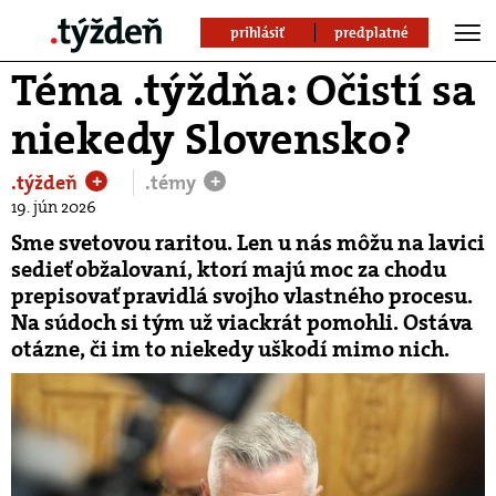
prihlásiť
predplatné
Téma .týždňa: Očistí sa
niekedy Slovensko?
.týždeň
.témy
+
+
19. jún 2026
Sme svetovou raritou. Len u nás môžu na lavici
sedieť obžalovaní, ktorí majú moc za chodu
prepisovať pravidlá svojho vlastného procesu.
Na súdoch si tým už viackrát pomohli. Ostáva
otázne, či im to niekedy uškodí mimo nich.