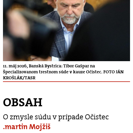
11. máj 2026, Banská Bystrica: Tibor Gašpar na
Špecializovanom trestnom súde v kauze Očistec. FOTO JÁN
KROŠLÁK/TASR
OBSAH
O zmysle súdu v prípade Očistec
.martin Mojžiš