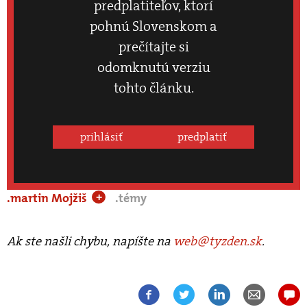
predplatiteľov, ktorí
pohnú Slovenskom a
prečítajte si
odomknutú verziu
tohto článku.
prihlásiť
predplatiť
.martin Mojžiš
.témy
+
Ak ste našli chybu, napíšte na
web@tyzden.sk
.