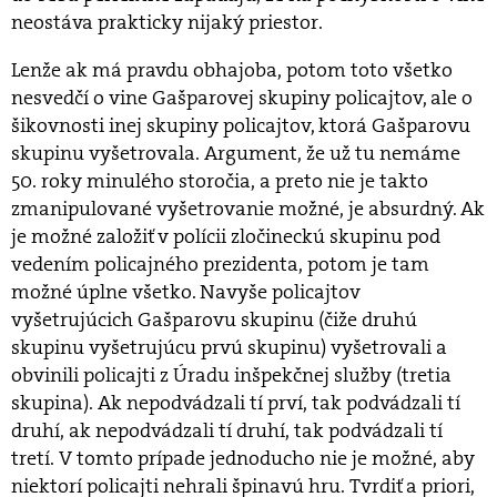
neostáva prakticky nijaký priestor.
Lenže ak má pravdu obhajoba, potom toto všetko
nesvedčí o vine Gašparovej skupiny policajtov, ale o
šikovnosti inej skupiny policajtov, ktorá Gašparovu
skupinu vyšetrovala. Argument, že už tu nemáme
50. roky minulého storočia, a preto nie je takto
zmanipulované vyšetrovanie možné, je absurdný. Ak
je možné založiť v polícii zločineckú skupinu pod
vedením policajného prezidenta, potom je tam
možné úplne všetko. Navyše policajtov
vyšetrujúcich Gašparovu skupinu (čiže druhú
skupinu vyšetrujúcu prvú skupinu) vyšetrovali a
obvinili policajti z Úradu inšpekčnej služby (tretia
skupina). Ak nepodvádzali tí prví, tak podvádzali tí
druhí, ak nepodvádzali tí druhí, tak podvádzali tí
tretí. V tomto prípade jednoducho nie je možné, aby
niektorí policajti nehrali špinavú hru. Tvrdiť a priori,