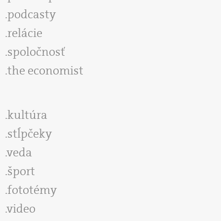
podcasty
relácie
spoločnosť
the economist
kultúra
stĺpčeky
veda
šport
fototémy
video