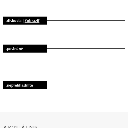
.diskusia |
Zobraziť
.posledné
.neprehliadnite