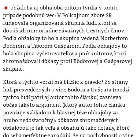
obžaloba aj obhajoba pritom tvrdia v tomto
prípade podobnú vec: V Policajnom zbore SR
fungovala organizovaná skupina ľudí, ktorí sa
dopúšťali mimoriadne závažných trestných činov.
Podľa obžaloby to bola skupina vedená Norbertom
Bödörom a Tiborom Gašparom. Podľa obhajoby to
bola skupina vyšetrovateľov a prokurátorov, ktorí
zhromažďovali dôkazy proti Bödörovej a Gašparovej
skupine.
Ktorá z týchto verzií má bližšie k pravde? Zo strany
ľudí presvedčených o vine Bödöra a Gašpara (medzi
týchto ľudí patrí aj autor tohto článku) zaznieva
občas takýto argument (ktorý autor tohto článku
považuje vzhľadom k hlavnej téze obhajoby za
hrubo nedostatočný): dôkazov zhromaždených
obžalobou je tak veľa a obsahujú také detaily, ktoré
do seba perfektne zapadajú, že na pochybnosti o vine