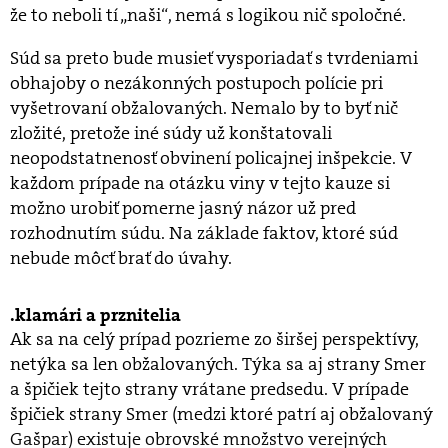
že to neboli tí „naši“, nemá s logikou nič spoločné.
Súd sa preto bude musieť vysporiadať s tvrdeniami
obhajoby o nezákonných postupoch polície pri
vyšetrovaní obžalovaných. Nemalo by to byť nič
zložité, pretože iné súdy už konštatovali
neopodstatnenosť obvinení policajnej inšpekcie. V
každom prípade na otázku viny v tejto kauze si
možno urobiť pomerne jasný názor už pred
rozhodnutím súdu. Na základe faktov, ktoré súd
nebude môcť brať do úvahy.
klamári a prznitelia
Ak sa na celý prípad pozrieme zo širšej perspektívy,
netýka sa len obžalovaných. Týka sa aj strany Smer
a špičiek tejto strany vrátane predsedu. V prípade
špičiek strany Smer (medzi ktoré patrí aj obžalovaný
Gašpar) existuje obrovské množstvo verejných