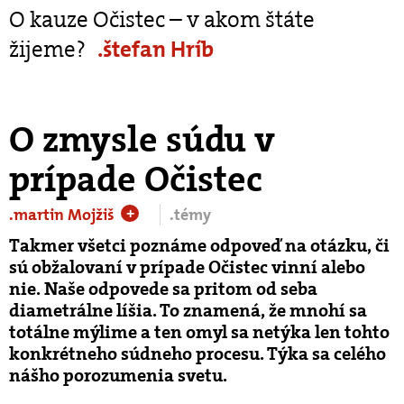
O kauze Očistec – v akom štáte
žijeme?
.štefan Hríb
O zmysle súdu v
prípade Očistec
.martin Mojžiš
.témy
+
Takmer všetci poznáme odpoveď na otázku, či
sú obžalovaní v prípade Očistec vinní alebo
nie. Naše odpovede sa pritom od seba
diametrálne líšia. To znamená, že mnohí sa
totálne mýlime a ten omyl sa netýka len tohto
konkrétneho súdneho procesu. Týka sa celého
nášho porozumenia svetu.