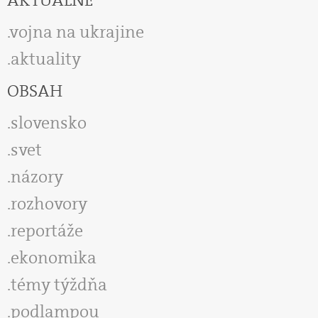
AKTUÁLNE
vojna na ukrajine
aktuality
OBSAH
slovensko
svet
názory
rozhovory
reportáže
ekonomika
témy týždňa
podlampou