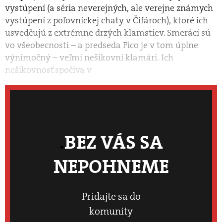
vystúpení (a séria neverejných, ale verejne známych
vystúpení z poľovníckej chaty v Čifároch), ktoré ich
usvedčujú z extrémne drzých klamstiev. Smeráci sú
vo všeobecnosti – a predseda Fico je v tom úplne
výnimočný – veľmi nešikovní klamári. Ich
nešikovnosť spočíva v
BEZ VÁS SA
NEPOHNEME
Pridajte sa do
komunity