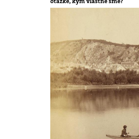
otázke, kým vlastne sme?