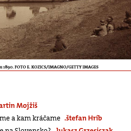
roku 1890. FOTO E. KOZICS/IMAGNO/GETTY IMAGES
artin Mojžiš
 sme a kam kráčame
.štefan Hríb
de na Slovensko?
.lukasz Grzesiczak