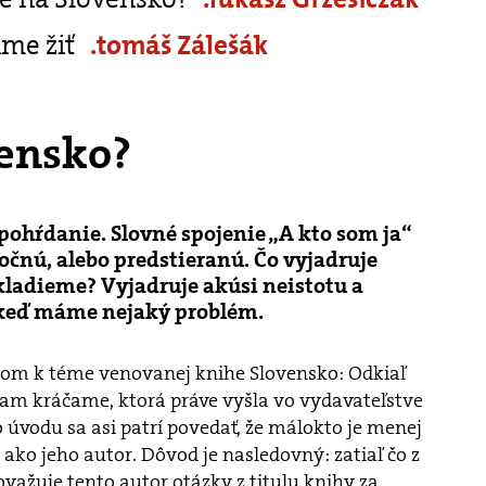
me žiť
.tomáš Zálešák
vensko?
 pohŕdanie. Slovné spojenie „A kto som ja“
očnú, alebo predstieranú. Čo vyjadruje
 kladieme? Vyjadruje akúsi neistotu a
, keď máme nejaký problém.
dom k téme venovanej knihe Slovensko: Odkiaľ
m kráčame, ktorá práve vyšla vo vydavateľstve
o úvodu sa asi patrí povedať, že málokto je menej
ako jeho autor. Dôvod je nasledovný: zatiaľ čo z
ovažuje tento autor otázky z titulu knihy za