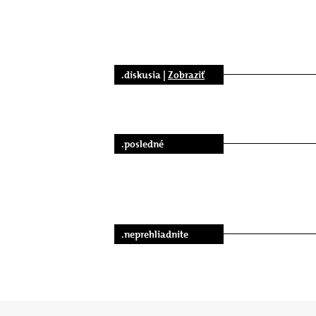
.diskusia |
Zobraziť
.posledné
.neprehliadnite