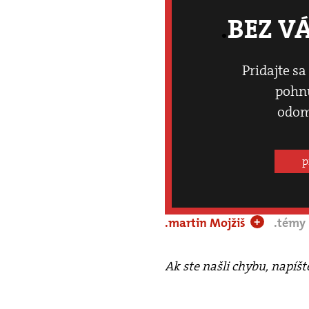
BEZ V
Pridajte sa
pohnú
odom
p
.martin Mojžiš
.témy
+
Ak ste našli chybu, napíš