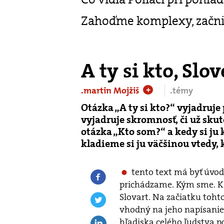
Zahoďme komplexy, začni
A ty si kto, Slo
.martin Mojžiš
.témy
+
Otázka „A ty si kto?“ vyjadruje
vyjadruje skromnosť, či už skut
otázka „Kto som?“ a kedy si ju
kladieme si ju väčšinou vtedy
tento text má byť úvo
prichádzame. Kým sme. Ka
Slovart. Na začiatku toht
vhodný na jeho napísanie 
hľadiska celého ľudstva p