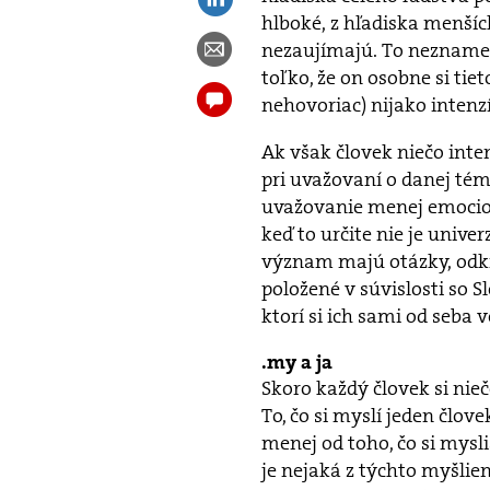
hlboké, z hľadiska menších
nezaujímajú. To neznamen
toľko, že on osobne si tie
nehovoriac) nijako intenz
Ak však človek niečo inte
pri uvažovaní o danej tém
uvažovanie menej emocio
keď to určite nie je univ
význam majú otázky, odk
položené v súvislosti so
ktorí si ich sami od seba 
my a ja
Skoro každý človek si nie
To, čo si myslí jeden člove
menej od toho, čo si mysli
je nejaká z týchto myšli