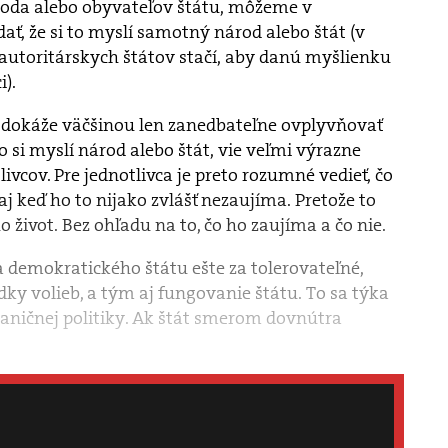
roda alebo obyvateľov štátu, môžeme v
, že si to myslí samotný národ alebo štát (v
 autoritárskych štátov stačí, aby danú myšlienku
i).
ec, dokáže väčšinou len zanedbateľne ovplyvňovať
čo si myslí národ alebo štát, vie veľmi výrazne
ivcov. Pre jednotlivca je preto rozumné vedieť, čo
 aj keď ho to nijako zvlášť nezaujíma. Pretože to
život. Bez ohľadu na to, čo ho zaujíma a čo nie.
a demokratického štátu ešte za tolerovateľné,
ky volieb, a tým aj fungovanie štátu. To sa týka
raničnej politiky. Ak štát smerom dovnútra