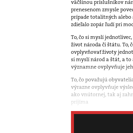
väčšinou príslušníkov ná
prenesenom zmysle povedať
prípade totalitných alebo
zdieľalo zopár ľudí pri moc
To, čo si myslí jednotliv
život národa či štátu. To, 
ovplyvňovať životy jednotl
si myslí národ a štát, a to
významne ovplyvňuje jeho 
To, čo považujú obyvateli
výrazne ovplyvňuje výsled
ako vnútornej, tak aj zah
prijíma