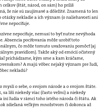
 celkov (štát, národ, on sám) ho príliš
á, že nie sú zaujímavé a dôležité. Znamená to len
to otázky nekladie a ich význam (o naliehavosti ani
ívne nepociťuje.
nzívne nepociťuje, nemusí to byť nutne nevýhoda
e. Absencia pociťovania môže urobiť toto
nálnym, čo môže tomuto uvažovaniu pomôcť (aj
erzálnym pravidlom). Takže aký od emócií očistený
iaľ prichádzame, kým sme a kam kráčame,
 Slovenskom? A majú vôbec nejaký význam pre ľudí,
vôbec nekladú?
čo myslí o sebe, o svojom národe a o svojom štáte.
k, sa líši niekedy viac (často veľmi) a niekedy
a iní ľudia v rámci toho istého národa či štátu. Ak
enok zdieľaná veľkým množstvom či dokonca až