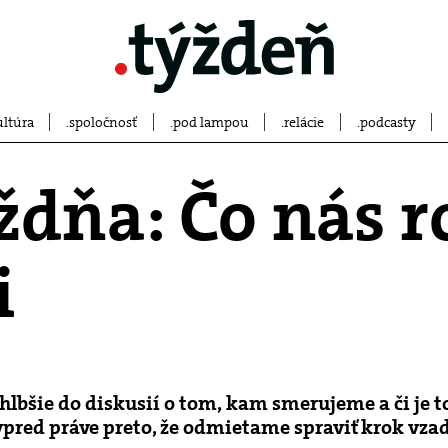
ultúra
spoločnosť
pod lampou
relácie
podcasty
ždňa: Čo nás r
i
 hlbšie do diskusií o tom, kam smerujeme a či je to
red práve preto, že odmietame spraviť krok vzad