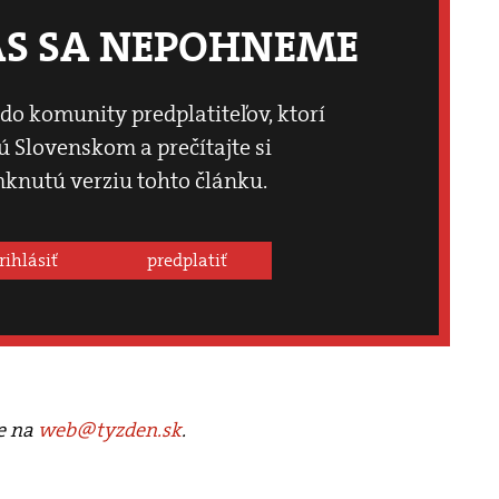
ÁS SA NEPOHNEME
 do komunity predplatiteľov, ktorí
 Slovenskom a prečítajte si
knutú verziu tohto článku.
rihlásiť
predplatiť
te na
web@tyzden.sk
.