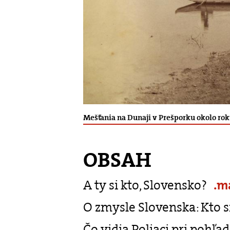
Mešťania na Dunaji v Prešporku okolo 
OBSAH
A ty si kto, Slovensko?
.m
O zmysle Slovenska: Kto
Čo vidia Poliaci pri pohľa