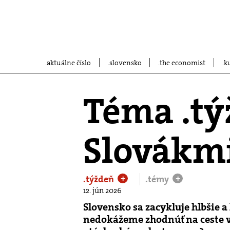
aktuálne číslo
slovensko
the economist
k
Téma .tý
Slovákm
.týždeň
.témy
+
+
12. jún 2026
Slovensko sa zacykluje hlbšie a
nedokážeme zhodnúť na ceste vp