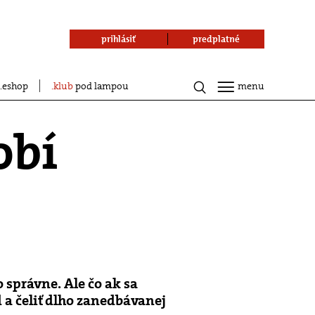
prihlásiť
predplatné
eshop
klub
pod lampou
menu
obí
 správne. Ale čo ak sa
 a čeliť dlho zanedbávanej