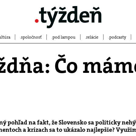
ultúra
spoločnosť
pod lampou
relácie
podcasty
ždňa: Čo mám
́ pohľad na fakt, že Slovensko sa politicky nehý
mentoch a krízach sa to ukázalo najlepšie? Využi