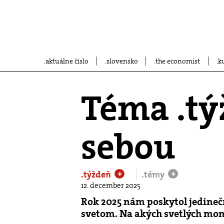
aktuálne číslo
slovensko
the economist
k
Téma .tý
sebou
.týždeň
.témy
+
+
12. december 2025
Rok 2025 nám poskytol jedinečny
svetom. Na akých svetlých mo