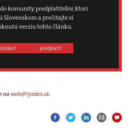
 do komunity predplatiteľov, ktorí
 Slovenskom a prečítajte si
knutú verziu tohto článku.
rihlásiť
predplatiť
te na
web@tyzden.sk
.