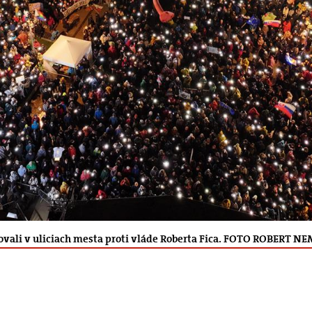
otestovali v uliciach mesta proti vláde Roberta Fica. FOTO ROB