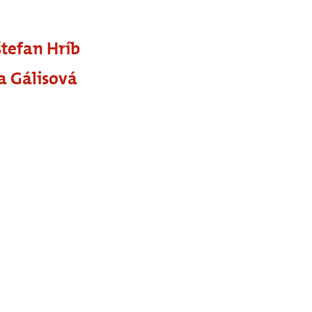
štefan Hríb
a Gálisová