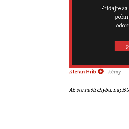
Pridajte sa
pohnú
odom
p
.štefan Hríb
.témy
+
Ak ste našli chybu, napíš