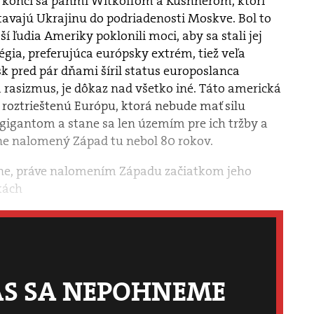
končí sa pánmi Witkoffom a Kushnerom, ktorí
tavajú Ukrajinu do podriadenosti Moskve. Bol to
í ľudia Ameriky poklonili moci, aby sa stali jej
égia, preferujúca európsky extrém, tiež veľa
k pred pár dňami šíril status europoslanca
rasizmus, je dôkaz nad všetko iné. Táto americká
á roztrieštenú Európu, ktorá nebude mať silu
gigantom a stane sa len územím pre ich tržby a
ne nalomený Západ tu nebol 80 rokov.
xne, práve nalomením Západu začiatkom jeho
kách
ÁS SA NEPOHNEME