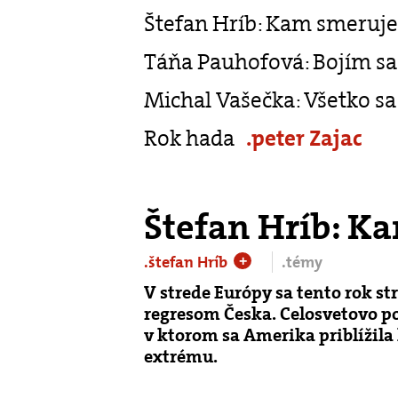
Štefan Hríb: Kam smeruj
Táňa Pauhofová: Bojím sa 
Michal Vašečka: Všetko sa 
Rok hada
.peter Zajac
Štefan Hríb: K
.štefan Hríb
.témy
+
V strede Európy sa tento rok s
regresom Česka. Celosvetovo po
v ktorom sa Amerika priblížila
extrému.