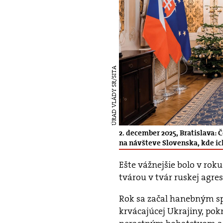
ÚRAD VLÁDY SR/SITA
2. december 2025, Bratislava
na návšteve Slovenska, kde ich
Ešte vážnejšie bolo v rok
tvárou v tvár ruskej agres
Rok sa začal hanebným sp
krvácajúcej Ukrajiny, po