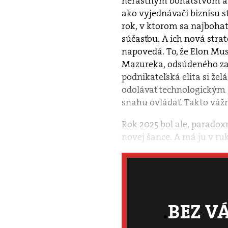
nerastným bohatstvom a 
ako vyjednávači biznisu s
rok, v ktorom sa najbohatš
súčasťou. A ich nová strat
napovedá. To, že Elon Mus
Mazureka, odsúdeného za 
podnikateľská elita si žel
odolávať technologickým 
snahu ovládať. Takto váž
Rok 2025 bol ale, parado
novej šance. A má ju v ru
BEZ V