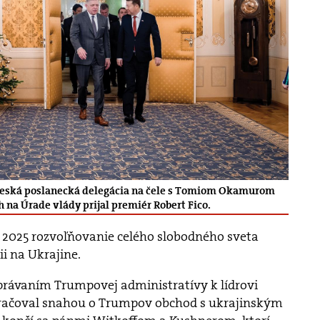
: Česká poslanecká delegácia na čele s Tomiom Okamurom
 na Úrade vlády prijal premiér Robert Fico.
u 2025 rozvoľňovanie celého slobodného sveta
ii na Ukrajine.
rávaním Trumpovej administratívy k lídrovi
kračoval snahou o Trumpov obchod s ukrajinským