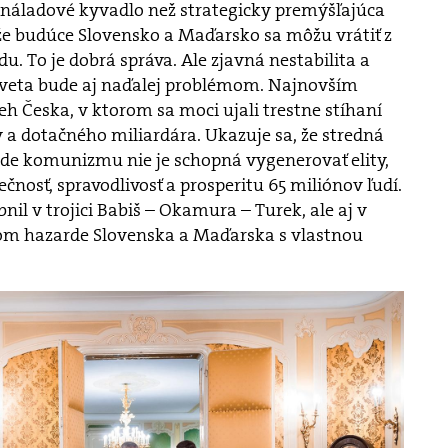
 náladové kyvadlo než strategicky premýšľajúca
, že budúce Slovensko a Maďarsko sa môžu vrátiť z
. To je dobrá správa. Ale zjavná nestabilita a
 sveta bude aj naďalej problémom. Najnovším
h Česka, v ktorom sa moci ujali trestne stíhaní
 a dotačného miliardára. Ukazuje sa, že stredná
áde komunizmu nie je schopná vygenerovať elity,
čnosť, spravodlivosť a prosperitu 65 miliónov ľudí.
nil v trojici Babiš – Okamura – Turek, ale aj v
m hazarde Slovenska a Maďarska s vlastnou