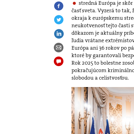
stredná Európa je skôr
časť sveta. Vyzerá to tak
okraja k európskemu stredu
neukotvenosť tejto časti
dôkazom je aktuálny príbe
ľudia vrátane extrémistov
Európa ani 36 rokov po p
ktoré by garantovali bezpe
Rok 2025 to bolestne zosob
pokračujúcom kriminálno
slobodou a celistvosťou.