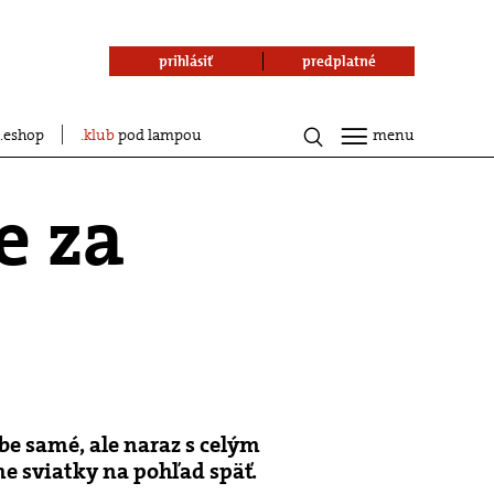
prihlásiť
predplatné
eshop
klub
pod lampou
menu
e za
be samé, ale naraz s celým
me sviatky na pohľad späť.