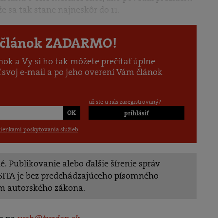
 že sa tak stane najneskôr do 11.
o článok ZADARMO!
k a Vy si ho tak môžete prečítať úplne
ať svoj e-mail a po jeho overení Vám článok
už ste u nás zaregistrovaný?
prihlásiť
enkami poskytovania služieb
. Publikovanie alebo ďalšie šírenie správ
v SITA je bez predchádzajúceho písomného
m autorského zákona.