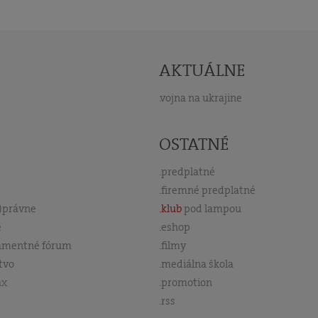
AKTUÁLNE
vojna na ukrajine
OSTATNÉ
predplatné
firemné predplatné
s)právne
klub
pod lampou
e
eshop
amentné fórum
filmy
tvo
mediálna škola
ax
promotion
rss