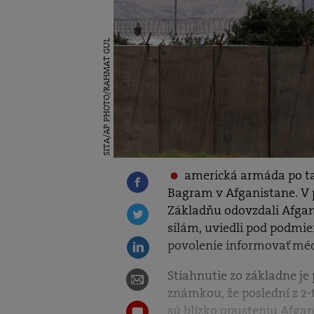
SITA/AP PHOTO/RAHMAT GUL
americká armáda po ta
Bagram v Afganistane. V p
Základňu odovzdali Afg
silám, uviedli pod podmi
povolenie informovať méd
Stiahnutie zo základne je
známkou, že poslední z 2-t
sú blízko opusteniu Afgan