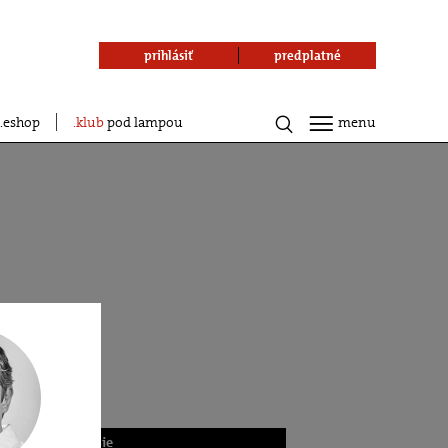
prihlásiť
predplatné
eshop
klub
pod lampou
menu
.teraz najčítanejšie