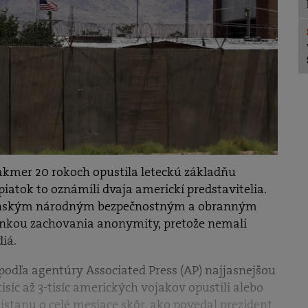
kmer 20 rokoch opustila leteckú základňu
iatok to oznámili dvaja americkí predstavitelia.
anským národným bezpečnostným a obranným
enkou zachovania anonymity, pretože nemali
iá.
 podľa agentúry Associated Press (AP) najjasnejšou
isíc až 3-tisíc amerických vojakov opustili alebo
istanu o celé mesiace skôr, ako povedal prezident