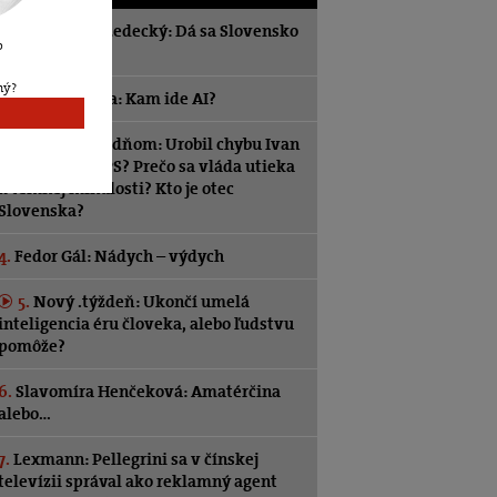
1.
Vladimír Ledecký: Dá sa Slovensko
b
opraviť?
ný?
2.
Téma .týždňa: Kam ide AI?
3.
Týždeň s .týždňom: Urobil chybu Ivan
Korčok, alebo PS? Prečo sa vláda utieka
k temnej minulosti? Kto je otec
Slovenska?
4.
Fedor Gál: Nádych – výdych
5.
Nový .týždeň: Ukončí umelá
inteligencia éru človeka, alebo ľudstvu
pomôže?
6.
Slavomíra Henčeková: Amatérčina
alebo…
7.
Lexmann: Pellegrini sa v čínskej
televízii správal ako reklamný agent