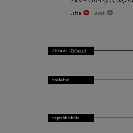
Ak ste našli chybu, napíš
.sita
.svet
+
+
.diskusia |
Zobraziť
.posledné
.neprehliadnite