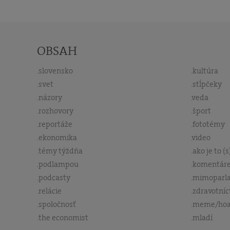
OBSAH
slovensko
kultúra
svet
stĺpčeky
názory
veda
rozhovory
šport
reportáže
fototémy
ekonomika
video
témy týždňa
ako je to (
podlampou
komentár
podcasty
mimoparl
relácie
zdravotníc
spoločnosť
meme/ho
the economist
mladí