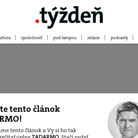
ultúra
spoločnosť
pod lampou
relácie
podcasty
jte tento článok
RMO!
e tento článok a Vy si ho tak
rečítať úplne
ZADARMO
. Stačí zadať