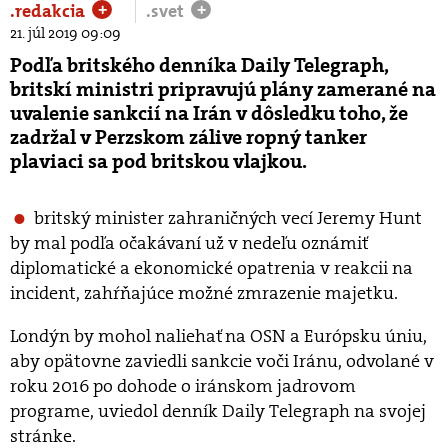
.redakcia
.svet
+
+
21. júl 2019 09:09
Podľa britského denníka Daily Telegraph,
britskí ministri pripravujú plány zamerané na
uvalenie sankcií na Irán v dôsledku toho, že
zadržal v Perzskom zálive ropný tanker
plaviaci sa pod britskou vlajkou.
britský minister zahraničných vecí Jeremy Hunt
by mal podľa očakávaní už v nedeľu oznámiť
diplomatické a ekonomické opatrenia v reakcii na
incident, zahŕňajúce možné zmrazenie majetku.
Londýn by mohol naliehať na OSN a Európsku úniu,
aby opätovne zaviedli sankcie voči Iránu, odvolané v
roku 2016 po dohode o iránskom jadrovom
programe
, uviedol denník Daily Telegraph na svojej
stránke.