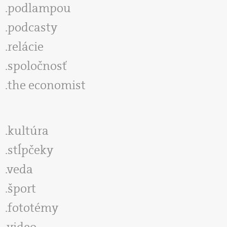
podlampou
podcasty
relácie
spoločnosť
the economist
kultúra
stĺpčeky
veda
šport
fototémy