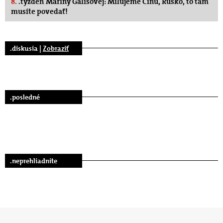
8.
.týždeň Maríny Gálisovej: Milujeme Čínu, Rusko, to tam
musíte povedať!
.diskusia |
Zobraziť
.posledné
.neprehliadnite