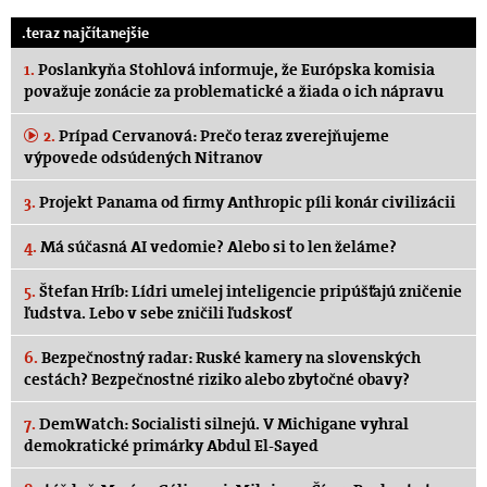
.teraz najčítanejšie
1.
Poslankyňa Stohlová informuje, že Európska komisia
považuje zonácie za problematické a žiada o ich nápravu
2.
Prípad Cervanová: Prečo teraz zverejňujeme
výpovede odsúdených Nitranov
3.
Projekt Panama od firmy Anthropic píli konár civilizácii
4.
Má súčasná AI vedomie? Alebo si to len želáme?
5.
Štefan Hríb: Lídri umelej inteligencie pripúšťajú zničenie
ľudstva. Lebo v sebe zničili ľudskosť
6.
Bezpečnostný radar: Ruské kamery na slovenských
cestách? Bezpečnostné riziko alebo zbytočné obavy?
7.
DemWatch: Socialisti silnejú. V Michigane vyhral
demokratické primárky Abdul El-Sayed