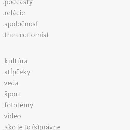
podcasty
relácie
spoločnosť
the economist
kultúra
stĺpčeky
veda
šport
fototémy
video
ako je to (s)právne