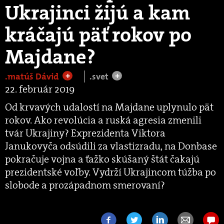
Ukrajinci žijú a kam
kráčajú päť rokov po
Majdane?
.matúš Dávid
.svet
+
+
22. február 2019
Od krvavých udalostí na Majdane uplynulo pät
rokov. Ako revolúcia a ruská agresia zmenili
tvár Ukrajiny? Exprezidenta Viktora
Janukovyča odsúdili za vlastizradu, na Donbase
pokračuje vojna a ťažko skúšaný štát čakajú
prezidentské voľby. Vydrží Ukrajincom túžba po
slobode a prozápadnom smerovaní?