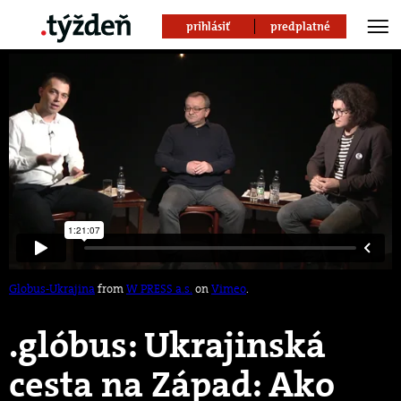
prihlásiť
predplatné
Globus-Ukrajina
from
W PRESS a.s.
on
Vimeo
.
.glóbus: Ukrajinská
cesta na Západ: Ako