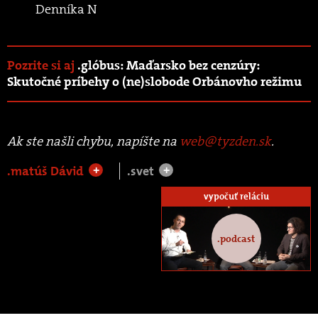
Denníka N
Pozrite si aj
.glóbus: Maďarsko bez cenzúry:
Skutočné príbehy o (ne)slobode Orbánovho režimu
Ak ste našli chybu, napíšte na
web@tyzden.sk
.
.matúš Dávid
.svet
+
+
vypočuť reláciu
.podcast