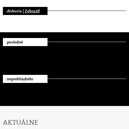
.diskusia |
Zobraziť
.posledné
.neprehliadnite
AKTUÁLNE