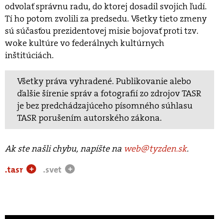
odvolať správnu radu, do ktorej dosadil svojich ľudí.
Tí ho potom zvolili za predsedu. Všetky tieto zmeny
sú súčasťou prezidentovej misie bojovať proti tzv.
woke kultúre vo federálnych kultúrnych
inštitúciách.
Všetky práva vyhradené. Publikovanie alebo
ďalšie šírenie správ a fotografií zo zdrojov TASR
je bez predchádzajúceho písomného súhlasu
TASR porušením autorského zákona.
Ak ste našli chybu, napíšte na
web@tyzden.sk
.
.tasr
.svet
+
+