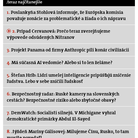
.teraz najčítanejšie
1.
Poslankyňa Stohlová informuje, že Európska komisia
považuje zonácie za problematické a žiada o ich nápravu
2.
Prípad Cervanová: Prečo teraz zverejňujeme
výpovede odsúdených Nitranov
3.
Projekt Panama od firmy Anthropic píli konár civilizácii
4.
Má súčasná AI vedomie? Alebo si to len želáme?
5.
Štefan Hríb: Lídri umelej inteligencie pripúšťajú zničenie
ľudstva. Lebo v sebe zničili ľudskosť
6.
Bezpečnostný radar: Ruské kamery na slovenských
cestách? Bezpečnostné riziko alebo zbytočné obavy?
7.
DemWatch: Socialisti silnejú. V Michigane vyhral
demokratické primárky Abdul El-Sayed
8.
.týždeň Maríny Gálisovej: Milujeme Čínu, Rusko, to tam
musíte povedať!