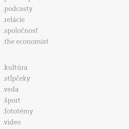
podcasty
relácie
spoločnosť
the economist
kultúra
stĺpčeky
veda
šport
fototémy
video