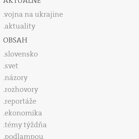
AKTUÁLNE
vojna na ukrajine
aktuality
OBSAH
slovensko
svet
názory
rozhovory
reportáže
ekonomika
témy týždňa
podlampou