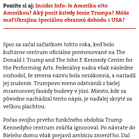
Pozrite si aj:
Insider Info: Je Amerika ešte
Amerikou? Aký pocit krivdy ženie Trumpa? Môže
mať Ukrajina špeciálnu obrannú dohodu s USA?
Spor sa začal začiatkom tohto roka, keď bolo
kultúrne centrum oficiálne premenované na The
Donald J. Trump and The John F. Kennedy Center for
the Performing Arts. Federálny sudca však následne
rozhodol, že zmena názvu bola nezákonná, a nariadil
jej zrušenie. Trumpovo meno odstránili z bielej
mramorovej fasády budovy v júni. Miesto, kde sa
pôvodne nachádzal tento nápis, je naďalej skryté za
veľkou plachtou.
Počas svojho prvého funkčného obdobia Trump
Kennedyho centrum zväčša ignoroval. Po návrate do
Bieleho domu však prejavil ambíciu zmeniť ho. Dal