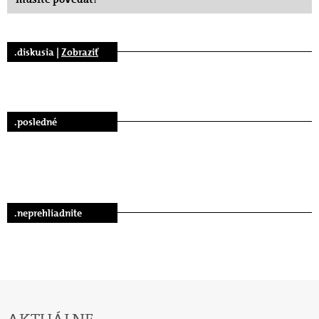
.diskusia |
Zobraziť
.posledné
.neprehliadnite