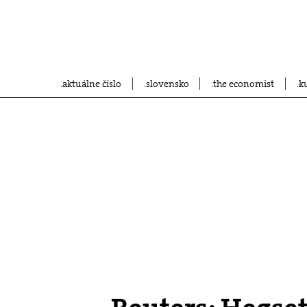
aktuálne číslo
slovensko
the economist
k