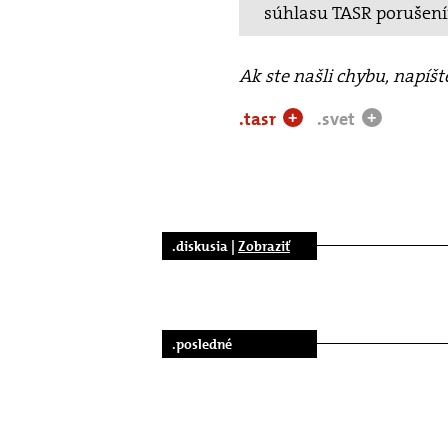
súhlasu TASR porušen
Ak ste našli chybu, napíš
.tasr
.svet
+
+
.diskusia |
Zobraziť
.posledné