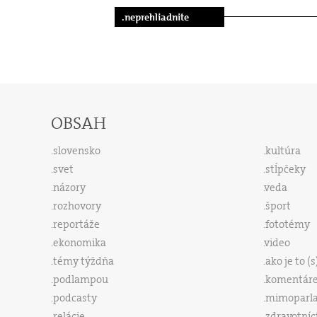
.neprehliadnite
OBSAH
slovensko
kultúra
svet
stĺpčeky
názory
veda
rozhovory
šport
reportáže
fototémy
ekonomika
video
témy týždňa
ako je to (
podlampou
komentár
podcasty
mimoparl
relácie
zdravotníc