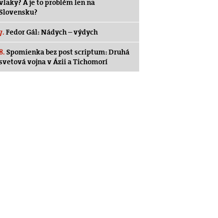
vlaky? A je to problém len na
Slovensku?
7.
Fedor Gál: Nádych – výdych
8.
Spomienka bez post scriptum: Druhá
svetová vojna v Ázii a Tichomorí