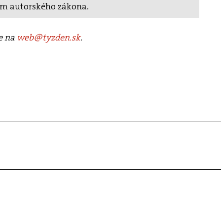
ím autorského zákona.
te na
web@tyzden.sk
.