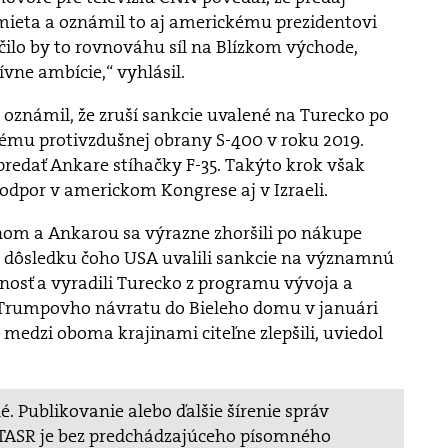
mieta a oznámil to aj americkému prezidentovi
ilo by to rovnováhu síl na Blízkom východe,
vne ambície,“ vyhlásil.
oznámil, že zruší sankcie uvalené na Turecko po
ému protivzdušnej obrany S-400 v roku 2019.
redať Ankare stíhačky F-35. Takýto krok však
odpor v americkom Kongrese aj v Izraeli.
om a Ankarou sa výrazne zhoršili po nákupe
 dôsledku čoho USA uvalili sankcie na významnú
nosť a vyradili Turecko z programu vývoja a
d Trumpovho návratu do Bieleho domu v januári
 medzi oboma krajinami citeľne zlepšili, uviedol
. Publikovanie alebo ďalšie šírenie správ
v TASR je bez predchádzajúceho písomného