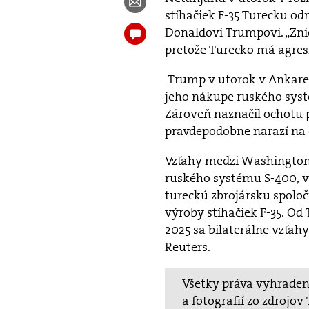
stíhačiek F-35 Turecku od
Donaldovi Trumpovi. „Znič
pretože Turecko má agresí
Trump v utorok v Ankare 
jeho nákupe ruského syst
Zároveň naznačil ochotu p
pravdepodobne narazí na 
Vzťahy medzi Washington
ruského systému S-400, v
tureckú zbrojársku spoloč
výroby stíhačiek F-35. O
2025 sa bilaterálne vzťahy
Reuters.
Všetky práva vyhradené
a fotografií zo zdrojo