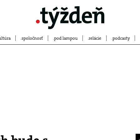
ultúra
spoločnosť
pod lampou
relácie
podcasty