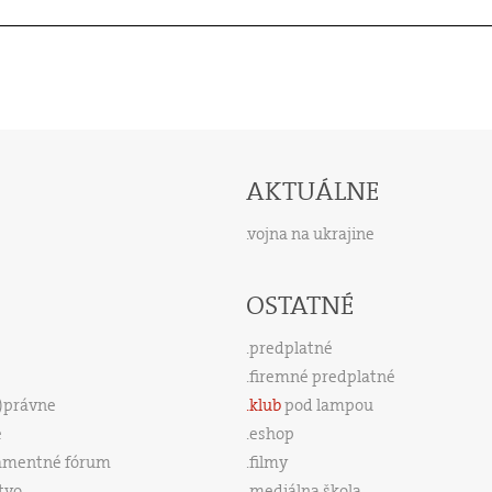
AKTUÁLNE
vojna na ukrajine
OSTATNÉ
predplatné
firemné predplatné
s)právne
klub
pod lampou
e
eshop
amentné fórum
filmy
tvo
mediálna škola