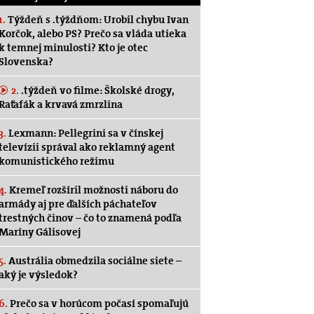
1.
Týždeň s .týždňom: Urobil chybu Ivan
Korčok, alebo PS? Prečo sa vláda utieka
k temnej minulosti? Kto je otec
Slovenska?
2.
.týždeň vo filme: Školské drogy,
Raťafák a krvavá zmrzlina
3.
Lexmann: Pellegrini sa v čínskej
televízii správal ako reklamný agent
komunistického režimu
4.
Kremeľ rozšíril možnosti náboru do
armády aj pre ďalších páchateľov
trestných činov – čo to znamená podľa
Maríny Gálisovej
5.
Austrália obmedzila sociálne siete –
aký je výsledok?
6.
Prečo sa v horúcom počasí spomaľujú