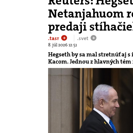
Reuters: Hegse
Netanjahuom r
predaji stíhači
.tasr
.svet
+
+
8. júl 2026 12:51
Hegseth by sa mal stretnúť aj 
Kacom. Jednou z hlavných tém r