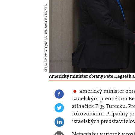
SITA/AP PHOTO/MANUEL BALCE CENETA
Americký minister obrany Pete Hegseth a 
americký minister obr
izraelským premiérom B
stíhačiek F-35 Turecku. P
rokovaniami. Prípadný pre
izraelských predstaviteľo
Netanjahu v utorok v rozh