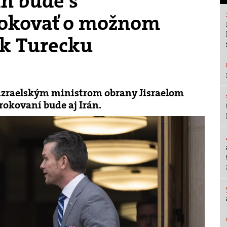
th bude s
okovať o možnom
ek Turecku
s izraelským ministrom obrany Jisraelom
okovaní bude aj Irán.