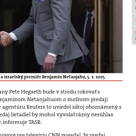
a izraelský premiér Benjamin Netanjahu, 5. 2. 2025
any Pete Hegseth bude v stredu rokovať s
enjaminom Netanjahuom o možnom predaji
re agentúru Reuters to uviedol zdroj oboznámený s
daj lietadiel by mohol vyvolať rázny nesúhlas
v, informuje TASR.
ovore pre televíziu CNN povedal, že predaj