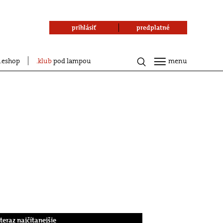
prihlásiť
predplatné
eshop
klub
pod lampou
menu
.teraz najčítanejšie