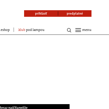
prihlásiť
predplatné
eshop
klub
pod lampou
menu
.teraz najčítanejšie