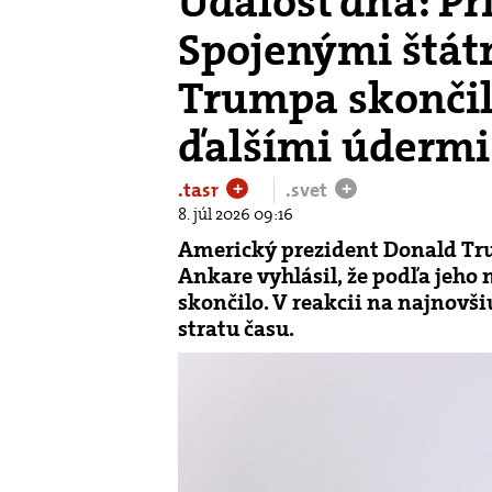
Udalosť dňa: P
Spojenými štát
Trumpa skončilo
ďalšími údermi
.tasr
.svet
+
+
8. júl 2026 09:16
Americký prezident Donald Tru
Ankare vyhlásil, že podľa jeho
skončilo. V reakcii na najnovš
stratu času.