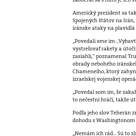
Americký prezident sa ta
Spojených štátov na Irán,
iránske ataky na plavidl
„Povedali sme im: ‚Vybavt
vystreľovať rakety a útoči
zasiahli,“ poznamenal T
obrady nebohého iránskeh
Chameneího, ktorý zahyn
izraelskej vojenskej operá
„Povedal som im, že zaka
to nečestní hráči, takže ú
Podľa jeho slov Teherán 
dohodu s Washingtonom m
„Nemám ich rád... Sú to zl