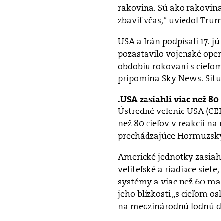
rakovina. Sú ako rakovina.
zbaviť včas,“ uviedol Tru
USA a Irán podpísali 17.
pozastavilo vojenské oper
obdobiu rokovaní s cieľo
pripomína Sky News. Situá
USA zasiahli viac než 80 
Ústredné velenie USA (CE
než 80 cieľov v reakcii n
prechádzajúce Hormuzský
Americké jednotky zasiahl
veliteľské a riadiace siet
systémy a viac než 60 mal
jeho blízkosti „s cieľom o
na medzinárodnú lodnú dop