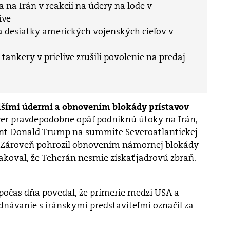
 na Irán v reakcii na údery na lode v
ive
na desiatky amerických vojenských cieľov v
ankery v prielive zrušili povolenie na predaj
lšími údermi a obnovením blokády prístavov
čer pravdepodobne opäť podniknú útoky na Irán,
ent Donald Trump na summite Severoatlantickej
. Zároveň pohrozil obnovením námornej blokády
akoval, že Teherán nesmie získať jadrovú zbraň.
počas dňa povedal, že prímerie medzi USA a
dnávanie s iránskymi predstaviteľmi označil za