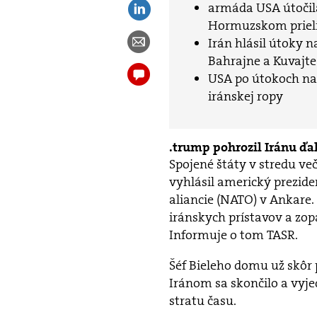
armáda USA útočila
Hormuzskom priel
Irán hlásil útoky 
Bahrajne a Kuvajte
USA po útokoch na t
iránskej ropy
trump pohrozil Iránu ďa
Spojené štáty v stredu ve
vyhlásil americký prezid
aliancie (NATO) v Ankare
iránskych prístavov a zop
Informuje o tom TASR.
Šéf Bieleho domu už skôr 
Iránom sa skončilo a vyje
stratu času.