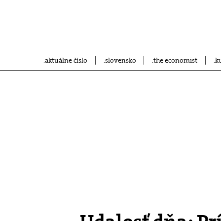
aktuálne číslo
slovensko
the economist
k