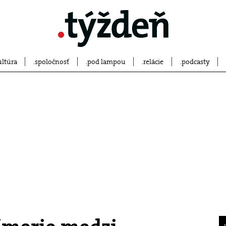
ultúra
spoločnosť
pod lampou
relácie
podcasty