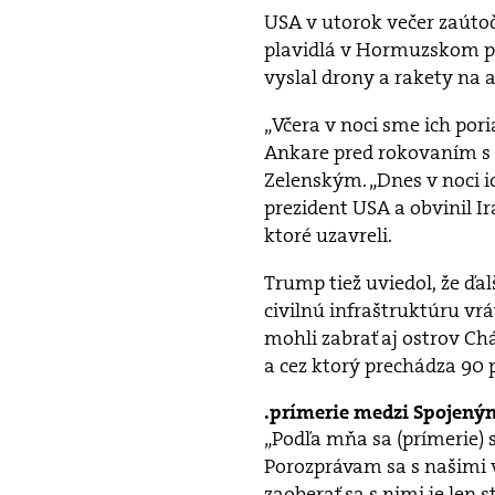
USA v utorok večer zaútoči
plavidlá v Hormuzskom pr
vyslal drony a rakety na a
„Včera v noci sme ich por
Ankare pred rokovaním 
Zelenským. „Dnes v noci 
prezident USA a obvinil 
ktoré uzavreli.
Trump tiež uviedol, že ďal
civilnú infraštruktúru vrá
mohli zabrať aj ostrov C
a cez ktorý prechádza 90 
prímerie medzi Spojeným
„Podľa mňa sa (prímerie) 
Porozprávam sa s našimi v
zaoberať sa s nimi je len 