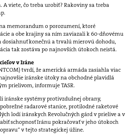
 A viete, čo treba urobiť? Rakoviny sa treba
mp.
 júna memorandum o porozumení, ktoré
ácie a obe krajiny sa ním zaviazali k 60-dňovému
m dosiahnuť konečnú a trvalú mierovú dohodu,
cia tak zostáva po najnovších útokoch neistá.
cieľov v Iráne
NTCOM) tvrdí, že americká armáda zasiahla viac
a najnovšie iránske útoky na obchodné plavidlá
m prielivom, informuje TASR.
i iránske systémy protivzdušnej obrany,
e, pobrežné radarové stanice, protilodné raketové
ých lodí iránskych Revolučných gárd v prielive a v
slabiť schopnosť Iránu pokračovať v jeho útokoch
ravu“ v tejto strategickej úžine.