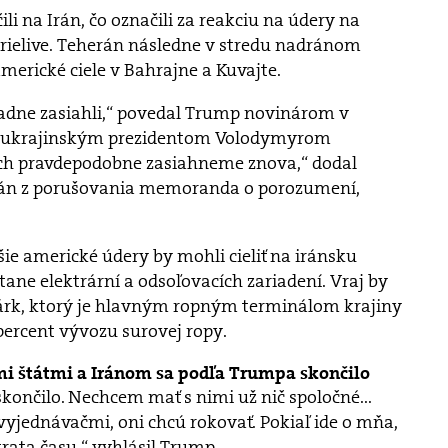
li na Irán, čo označili za reakciu na údery na
ielive. Teherán následne v stredu nadránom
merické ciele v Bahrajne a Kuvajte.
iadne zasiahli,“ povedal Trump novinárom v
s ukrajinským prezidentom Volodymyrom
ich pravdepodobne zasiahneme znova,“ dodal
Irán z porušovania memoranda o porozumení,
šie americké údery by mohli cieliť na iránsku
tane elektrární a odsoľovacích zariadení. Vraj by
hárk, ktorý je hlavným ropným terminálom krajiny
percent vývozu surovej ropy.
i štátmi a Iránom sa podľa Trumpa skončilo
skončilo. Nechcem mať s nimi už nič spoločné...
yjednávačmi, oni chcú rokovať. Pokiaľ ide o mňa,
strata času,“ vyhlásil Trump.