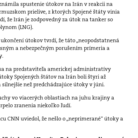
námila spustenie útokov na Irán v reakcii na
ormuzskom prielive, z ktorých Spojené štáty vinia
dí, že Irán je zodpovedný za útok na tanker so
lynom (LNG).
končení útokov tvrdí, že táto „neopodstatnená
e jasným a nebezpečným porušením prímeria a
y.
sa na predstaviteľa americkej administratívy
toky Spojených štátov na Irán boli štyri až
 silnejšie než predchádzajúce útoky v júni.
uchy vo viacerých oblastiach na juhu krajiny a
trpelo zranenia niekoľko ľudí.
icu CNN uviedol, že nešlo o „neprimerané“ útoky a