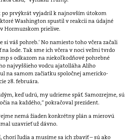
k po prvýkrát vyjadril k najnovším útokom
 ktoré Washington spustil v reakcii na údajné
á v Hormuzskom prielive.
e si váš pohreb.‘ No namiesto toho včera začali
ť na lode. Tak sme ich včera v noci veľmi tvrdo
rump s odkazom na niekoľkodňové pohrebné
o najvyššieho vodcu ajatolláha Alího
ul na samom začiatku spoločnej americko-
cie 28. februára.
ždým, keď udrú, my udrieme späť. Samozrejme, sú
točia na každého,“ pokračoval prezident.
zrejme nemá žiaden konkrétny plán a mierovú
al uzavrieť už dávno.
í, chorí ľudia a musíme sa ich zbaviť – sú ako