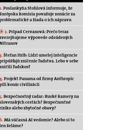
1.
Poslankyňa Stohlová informuje, že
Európska komisia považuje zonácie za
problematické a žiada o ich nápravu
2.
Prípad Cervanová: Prečo teraz
zverejňujeme výpovede odsúdených
Nitranov
3.
Štefan Hríb: Lídri umelej inteligencie
pripúšťajú zničenie ľudstva. Lebo v sebe
zničili ľudskosť
4.
Projekt Panama od firmy Anthropic
píli konár civilizácii
5.
Bezpečnostný radar: Ruské kamery na
slovenských cestách? Bezpečnostné
riziko alebo zbytočné obavy?
6.
Má súčasná AI vedomie? Alebo si to
len želáme?