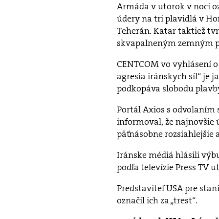
Armáda v utorok v noci oz
údery na tri plavidlá v H
Teherán. Katar taktiež tvr
skvapalneným zemným p
CENTCOM vo vyhlásení o u
agresia iránskych síl“ j
podkopáva slobodu plavb
Portál Axios s odvolaním 
informoval, že najnovšie ú
päťnásobne rozsiahlejšie a
Iránske médiá hlásili výb
podľa televízie Press TV u
Predstaviteľ USA pre stan
označil ich za „trest“.