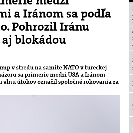
rímerie medzi
mi a Iránom sa podľa
​. Pohrozil Iránu
 aj blokádou
mp v stredu na samite NATO v tureckej
 názoru sa prímerie medzi USA a Iránom
iu vlnu útokov označil spoločné rokovania za