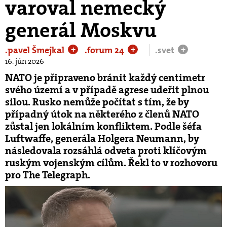
varoval nemecký
generál Moskvu
.pavel Šmejkal
.forum 24
.svet
+
+
+
16. jún 2026
NATO je připraveno bránit každý centimetr
svého území a v případě agrese udeřit plnou
silou. Rusko nemůže počítat s tím, že by
případný útok na některého z členů NATO
zůstal jen lokálním konfliktem. Podle šéfa
Luftwaffe, generála Holgera Neumann, by
následovala rozsáhlá odveta proti klíčovým
ruským vojenským cílům. Řekl to v rozhovoru
pro The Telegraph.