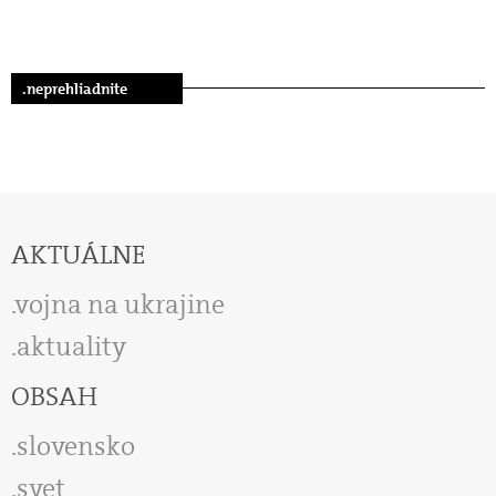
.neprehliadnite
AKTUÁLNE
vojna na ukrajine
aktuality
OBSAH
slovensko
svet