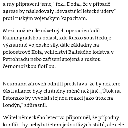
a my připraveni jsme,“ řekl. Dodal, že v případě
agrese by následovaly „devastující letecké údery“
proti ruským vojenským kapacitám.
Mezi možné cíle odvetných operací zařadil
Kaliningradskou oblast, kde Rusko soustřeďuje
významné vojenské síly, dále základny na
poloostrově Kola, velitelství Baltského loďstva v
Petrohradu nebo zařízení spojená s ruskou
černomořskou flotilou.
Neumann zároveň odmítl představu, že by některé
části aliance byly chráněny méně než jiné. „Útok na
Estonsko by vyvolal stejnou reakci jako útok na
Londýn,“ zdůraznil.
Velitel německého letectva připomněl, že případný
konflikt by nebyl střetem jednotlivých států, ale celé