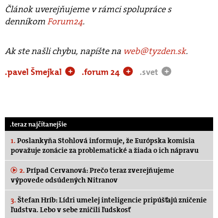
Článok uverejňujeme v rámci spolupráce s
denníkom
Forum24
.
Ak ste našli chybu, napíšte na
web@tyzden.sk
.
.pavel Šmejkal
.forum 24
.svet
+
+
+
.teraz najčítanejšie
1.
Poslankyňa Stohlová informuje, že Európska komisia
považuje zonácie za problematické a žiada o ich nápravu
2.
Prípad Cervanová: Prečo teraz zverejňujeme
výpovede odsúdených Nitranov
3.
Štefan Hríb: Lídri umelej inteligencie pripúšťajú zničenie
ľudstva. Lebo v sebe zničili ľudskosť