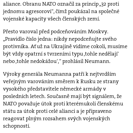
aliance. Obranu NATO označil za princip „32 proti
jednomu agresorovi“, čímž poukázal na společné
vojenské kapacity všech členských zemí.
Přesto varoval před podceňováním Moskvy.
„Pravidlo číslo jedna: nikdy nepodceňujte svého
protivníka. Ať už na Ukrajině vidíme cokoli, musíme
být vždy opatrní s tvrzeními typu ‚tohle nedělají‘
nebo ‚tohle nedokážou‘,“ prohlásil Neumann.
Výroky generála Neumanna patří k nejtvrdším
veřejným varováním směrem k Rusku ze strany
vysokého představitele německé armády v
posledních letech. Současně mají být signálem, že
NATO považuje útok proti kterémukoli členskému
státu za útok proti celé alianci a je připraveno
reagovat plným rozsahem svých vojenských
schopností.