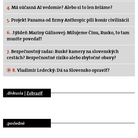
4.
Má súčasná AI vedomie? Alebo si to len želáme?
5.
Projekt Panama od firmy Anthropic píli konár civilizácii
6.
.týždeň Maríny Gálisovej: Milujeme Čínu, Rusko, to tam
musíte povedať!
7.
Bezpečnostný radar: Ruské kamery na slovenských
cestách? Bezpečnostné riziko alebo zbytočné obavy?
8.
Vladimír Ledecký: Dá sa Slovensko opraviť?
.diskusia |
Zobraziť
.posledné