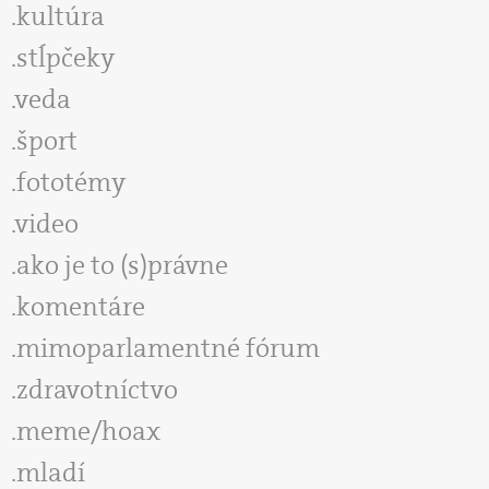
kultúra
stĺpčeky
veda
šport
fototémy
video
ako je to (s)právne
komentáre
mimoparlamentné fórum
zdravotníctvo
meme/hoax
mladí