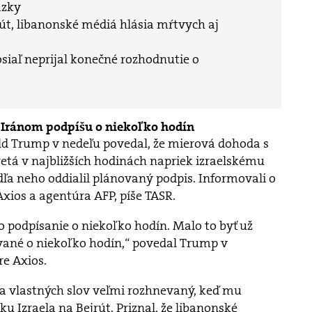
äzky
rút, libanonské médiá hlásia mŕtvych aj
osiaľ neprijal konečné rozhodnutie o
s Iránom podpíšu o niekoľko hodín
d Trump v nedeľu povedal, že mierová dohoda s
etá v najbližších hodinách napriek izraelskému
dľa neho oddialil plánovaný podpis. Informovali o
xios a agentúra AFP, píše TASR.
to podpísanie o niekoľko hodín. Malo to byť už
ované o niekoľko hodín,“ povedal Trump v
e Axios.
ľa vlastných slov veľmi rozhnevaný, keď mu
u Izraela na Bejrút. Priznal, že libanonské