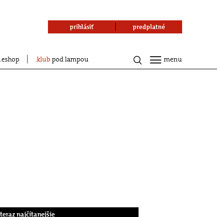
prihlásiť
predplatné
eshop
klub
pod lampou
menu
.teraz najčítanejšie