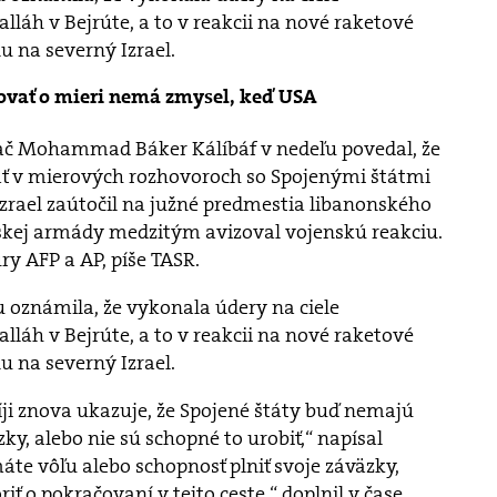
lláh v Bejrúte, a to v reakcii na nové raketové
u na severný Izrael.
ovať o mieri nemá zmysel, keď USA
ač Mohammad Báker Kálíbáf v nedeľu povedal, že
ť v mierových rozhovoroch so Spojenými štátmi
Izrael zaútočil na južné predmestia libanonského
nskej armády medzitým avizoval vojenskú reakciu.
y AFP a AP, píše TASR.
 oznámila, že vykonala údery na ciele
lláh v Bejrúte, a to v reakcii na nové raketové
u na severný Izrael.
íji znova ukazuje, že Spojené štáty buď nemajú
zky, alebo nie sú schopné to urobiť,“ napísal
máte vôľu alebo schopnosť plniť svoje záväzky,
 o pokračovaní v tejto ceste,“ doplnil v čase