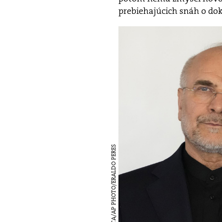
prebiehajúcich snáh o do
SITA/AP PHOTO/ERALDO PERES