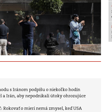
hodu s Iránom podpíšu o niekoľko hodín
l a Irán, aby nepodnikali útoky ohrozujúce
č: Rokovať o mieri nemá zmysel, keď USA