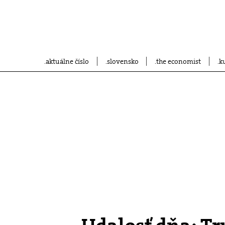
aktuálne číslo
slovensko
the economist
k