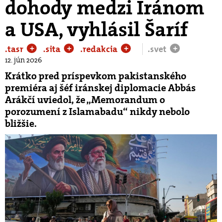
dohody medzi Iránom
a USA, vyhlásil Šaríf
.tasr
.sita
.redakcia
.svet
+
+
+
+
12. jún 2026
Krátko pred príspevkom pakistanského
premiéra aj šéf iránskej diplomacie Abbás
Arákčí uviedol, že „Memorandum o
porozumení z Islamabadu“ nikdy nebolo
bližšie.