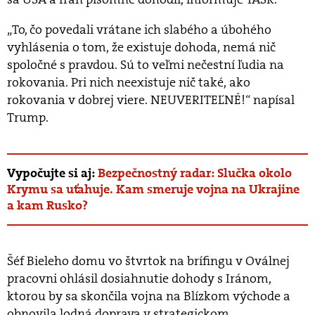
„To, čo povedali vrátane ich slabého a úbohého
vyhlásenia o tom, že existuje dohoda, nemá nič
spoločné s pravdou. Sú to veľmi nečestní ľudia na
rokovania. Pri nich neexistuje nič také, ako
rokovania v dobrej viere. NEUVERITEĽNÉ!“ napísal
Trump.
Vypočujte si aj:
Bezpečnostný radar: Slučka okolo
Krymu sa uťahuje. Kam smeruje vojna na Ukrajine
a kam Rusko?
Šéf Bieleho domu vo štvrtok na brífingu v Oválnej
pracovni ohlásil dosiahnutie dohody s Iránom,
ktorou by sa skončila vojna na Blízkom východe a
obnovila lodná doprava v strategickom