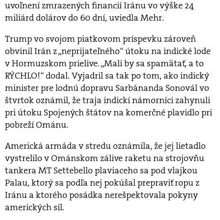
uvoľnení zmrazených financií Iránu vo výške 24
miliárd dolárov do 60 dní, uviedla Mehr.
Trump vo svojom piatkovom príspevku zároveň
obvinil Irán z „neprijateľného“ útoku na indické lode
v Hormuzskom prielive. „Mali by sa spamätať, a to
RÝCHLO!“ dodal. Vyjadril sa tak po tom, ako indický
minister pre lodnú dopravu Sarbánanda Sonovál vo
štvrtok oznámil, že traja indickí námorníci zahynuli
pri útoku Spojených štátov na komerčné plavidlo pri
pobreží Ománu.
Americká armáda v stredu oznámila, že jej lietadlo
vystrelilo v Ománskom zálive raketu na strojovňu
tankera MT Settebello plaviaceho sa pod vlajkou
Palau, ktorý sa podľa nej pokúšal prepraviť ropu z
Iránu a ktorého posádka nerešpektovala pokyny
amerických síl.