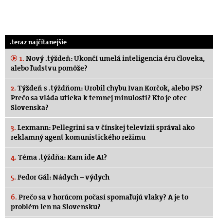
.teraz najčítanejšie
1.
Nový .týždeň: Ukončí umelá inteligencia éru človeka,
alebo ľudstvu pomôže?
2.
Týždeň s .týždňom: Urobil chybu Ivan Korčok, alebo PS?
Prečo sa vláda utieka k temnej minulosti? Kto je otec
Slovenska?
3.
Lexmann: Pellegrini sa v čínskej televízii správal ako
reklamný agent komunistického režimu
4.
Téma .týždňa: Kam ide AI?
5.
Fedor Gál: Nádych – výdych
6.
Prečo sa v horúcom počasí spomaľujú vlaky? A je to
problém len na Slovensku?