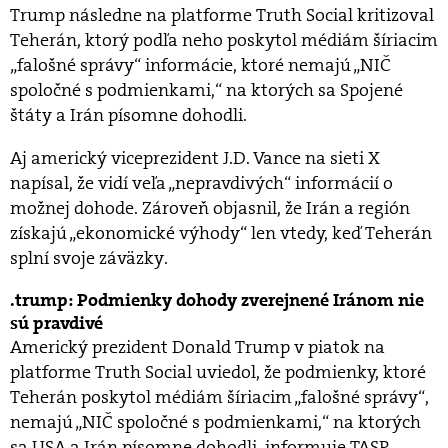
Trump následne na platforme Truth Social kritizoval
Teherán, ktorý podľa neho poskytol médiám šíriacim
„falošné správy“ informácie, ktoré nemajú „NIČ
spoločné s podmienkami,“ na ktorých sa Spojené
štáty a Irán písomne dohodli.
Aj americký viceprezident J.D. Vance na sieti X
napísal, že vidí veľa „nepravdivých“ informácií o
možnej dohode. Zároveň objasnil, že Irán a región
získajú „ekonomické výhody“ len vtedy, keď Teherán
splní svoje záväzky.
trump: Podmienky dohody zverejnené Iránom nie
sú pravdivé
Americký prezident Donald Trump v piatok na
platforme Truth Social uviedol, že podmienky, ktoré
Teherán poskytol médiám šíriacim „falošné správy“,
nemajú „NIČ spoločné s podmienkami,“ na ktorých
sa USA a Irán písomne dohodli, informuje TASR.