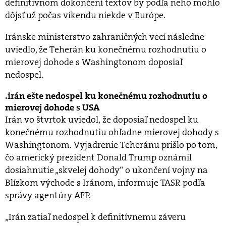
definitívnom dokončení textov by podľa neho mohlo
dôjsť už počas víkendu niekde v Európe.
Iránske ministerstvo zahraničných vecí následne
uviedlo, že Teherán ku konečnému rozhodnutiu o
mierovej dohode s Washingtonom doposiaľ
nedospel.
irán ešte nedospel ku konečnému rozhodnutiu o
mierovej dohode s USA
Irán vo štvrtok uviedol, že doposiaľ nedospel ku
konečnému rozhodnutiu ohľadne mierovej dohody s
Washingtonom. Vyjadrenie Teheránu prišlo po tom,
čo americký prezident Donald Trump oznámil
dosiahnutie „skvelej dohody“ o ukončení vojny na
Blízkom východe s Iránom, informuje TASR podľa
správy agentúry AFP.
„Irán zatiaľ nedospel k definitívnemu záveru