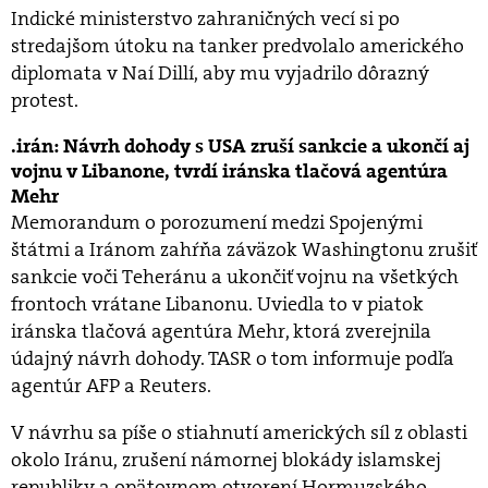
Indické ministerstvo zahraničných vecí si po
stredajšom útoku na tanker predvolalo amerického
diplomata v Naí Dillí, aby mu vyjadrilo dôrazný
protest.
irán: Návrh dohody s USA zruší sankcie a ukončí aj
vojnu v Libanone, tvrdí iránska tlačová agentúra
Mehr
Memorandum o porozumení medzi Spojenými
štátmi a Iránom zahŕňa záväzok Washingtonu zrušiť
sankcie voči Teheránu a ukončiť vojnu na všetkých
frontoch vrátane Libanonu. Uviedla to v piatok
iránska tlačová agentúra Mehr, ktorá zverejnila
údajný návrh dohody. TASR o tom informuje podľa
agentúr AFP a Reuters.
V návrhu sa píše o stiahnutí amerických síl z oblasti
okolo Iránu, zrušení námornej blokády islamskej
republiky a opätovnom otvorení Hormuzského