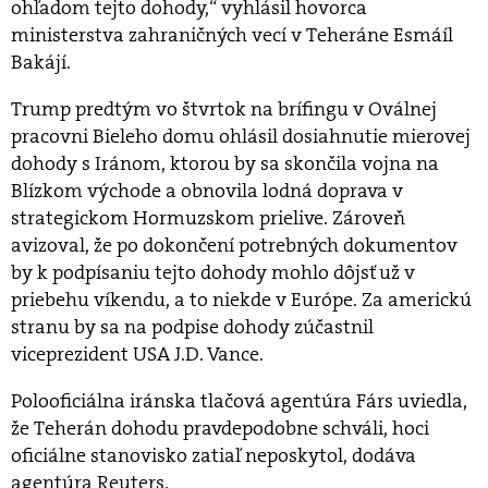
ohľadom tejto dohody,“ vyhlásil hovorca
ministerstva zahraničných vecí v Teheráne Esmáíl
Bakájí.
Trump predtým vo štvrtok na brífingu v Oválnej
pracovni Bieleho domu ohlásil dosiahnutie mierovej
dohody s Iránom, ktorou by sa skončila vojna na
Blízkom východe a obnovila lodná doprava v
strategickom Hormuzskom prielive. Zároveň
avizoval, že po dokončení potrebných dokumentov
by k podpísaniu tejto dohody mohlo dôjsť už v
priebehu víkendu, a to niekde v Európe. Za americkú
stranu by sa na podpise dohody zúčastnil
viceprezident USA J.D. Vance.
Polooficiálna iránska tlačová agentúra Fárs uviedla,
že Teherán dohodu pravdepodobne schváli, hoci
oficiálne stanovisko zatiaľ neposkytol, dodáva
agentúra Reuters.