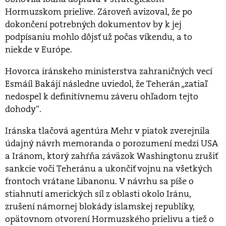
Hormuzskom prielive. Zároveň avizoval, že po
dokončení potrebných dokumentov by k jej
podpísaniu mohlo dôjsť už počas víkendu, a to
niekde v Európe.
Hovorca iránskeho ministerstva zahraničných vecí
Esmáíl Bakájí následne uviedol, že Teherán „zatiaľ
nedospel k definitívnemu záveru ohľadom tejto
dohody“.
Iránska tlačová agentúra Mehr v piatok zverejnila
údajný návrh memoranda o porozumení medzi USA
a Iránom, ktorý zahŕňa záväzok Washingtonu zrušiť
sankcie voči Teheránu a ukončiť vojnu na všetkých
frontoch vrátane Libanonu. V návrhu sa píše o
stiahnutí amerických síl z oblasti okolo Iránu,
zrušení námornej blokády islamskej republiky,
opätovnom otvorení Hormuzského prielivu a tiež o