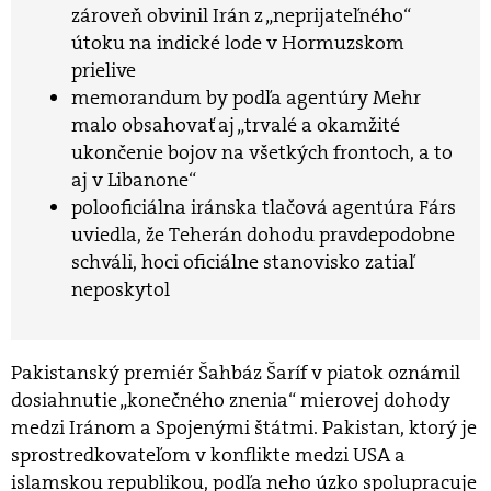
zároveň obvinil Irán z „neprijateľného“
útoku na indické lode v Hormuzskom
prielive
memorandum by podľa agentúry Mehr
malo obsahovať aj „trvalé a okamžité
ukončenie bojov na všetkých frontoch, a to
aj v Libanone“
polooficiálna iránska tlačová agentúra Fárs
uviedla, že Teherán dohodu pravdepodobne
schváli, hoci oficiálne stanovisko zatiaľ
neposkytol
Pakistanský premiér Šahbáz Šaríf v piatok oznámil
dosiahnutie „konečného znenia“ mierovej dohody
medzi Iránom a Spojenými štátmi. Pakistan, ktorý je
sprostredkovateľom v konflikte medzi USA a
islamskou republikou, podľa neho úzko spolupracuje