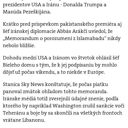
prezidentov USA a Iránu - Donalda Trumpa a
Masúda Pezeškijána.
Krátko pred príspevkom pakistanského premiéra aj
šéf iránskej diplomacie Abbás Arákčí uviedol, že
„Memorandum o porozumení z Islamabadu“ nikdy
nebolo bližšie.
Dohodu medzi USA a Iránom vo štvrtok ohlásil šéf
Bieleho domu s tým, že k jej podpísaniu by mohlo
dôjsť už počas víkendu, a to niekde v Európe.
Stanica Sky News konštatuje, že počas piatku
panoval zmätok ohľadom tohto memoranda.
Iránske médiá totiž zverejnili údajné znenie, podľa
ktorého by napríklad Washington zrušil sankcie voči
Teheránu a boje by sa skončili na všetkých frontoch
vrátane Libanonu.