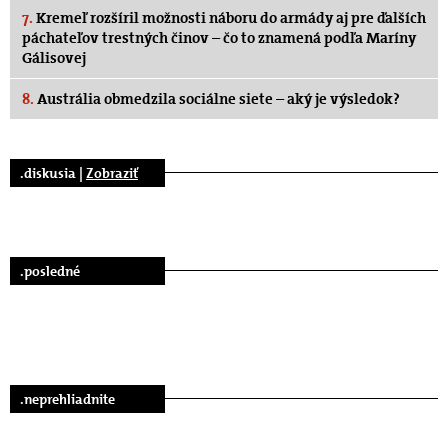
7.
Kremeľ rozšíril možnosti náboru do armády aj pre ďalších
páchateľov trestných činov – čo to znamená podľa Maríny
Gálisovej
8.
Austrália obmedzila sociálne siete – aký je výsledok?
.diskusia |
Zobraziť
.posledné
.neprehliadnite