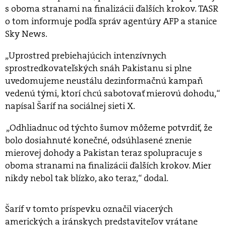
s oboma stranami na finalizácii ďalších krokov. TASR
o tom informuje podľa správ agentúry AFP a stanice
Sky News.
„Uprostred prebiehajúcich intenzívnych
sprostredkovateľských snáh Pakistanu si plne
uvedomujeme neustálu dezinformačnú kampaň
vedenú tými, ktorí chcú sabotovať mierovú dohodu,“
napísal Šaríf na sociálnej sieti X.
„Odhliadnuc od týchto šumov môžeme potvrdiť, že
bolo dosiahnuté konečné, odsúhlasené znenie
mierovej dohody a Pakistan teraz spolupracuje s
oboma stranami na finalizácii ďalších krokov. Mier
nikdy nebol tak blízko, ako teraz,“ dodal.
Šaríf v tomto príspevku označil viacerých
amerických a iránskych predstaviteľov vrátane