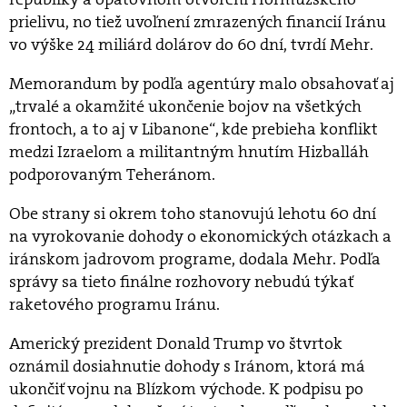
prielivu, no tiež uvoľnení zmrazených financií Iránu
vo výške 24 miliárd dolárov do 60 dní, tvrdí Mehr.
Memorandum by podľa agentúry malo obsahovať aj
„trvalé a okamžité ukončenie bojov na všetkých
frontoch, a to aj v Libanone“, kde prebieha konflikt
medzi Izraelom a militantným hnutím Hizballáh
podporovaným Teheránom.
Obe strany si okrem toho stanovujú lehotu 60 dní
na vyrokovanie dohody o ekonomických otázkach a
iránskom jadrovom programe, dodala Mehr. Podľa
správy sa tieto finálne rozhovory nebudú týkať
raketového programu Iránu.
Americký prezident Donald Trump vo štvrtok
oznámil dosiahnutie dohody s Iránom, ktorá má
ukončiť vojnu na Blízkom východe. K podpisu po