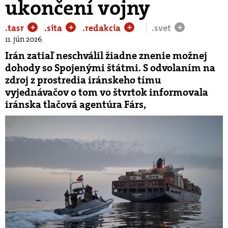
ukončení vojny
.tasr
.sita
.redakcia
.svet
+
+
+
+
11. jún 2026
Irán zatiaľ neschválil žiadne znenie možnej
dohody so Spojenými štátmi. S odvolaním na
zdroj z prostredia iránskeho tímu
vyjednávačov o tom vo štvrtok informovala
iránska tlačová agentúra Fárs,