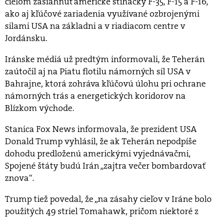
cieľom zasiahnuť americké stíhačky F-35, F-15 a F-16,
ako aj kľúčové zariadenia využívané ozbrojenými
silami USA na základni a v riadiacom centre v
Jordánsku.
Iránske médiá už predtým informovali, že Teherán
zaútočil aj na Piatu flotilu námorných síl USA v
Bahrajne, ktorá zohráva kľúčovú úlohu pri ochrane
námorných trás a energetických koridorov na
Blízkom východe.
Stanica Fox News informovala, že prezident USA
Donald Trump vyhlásil, že ak Teherán nepodpíše
dohodu predloženú americkými vyjednávačmi,
Spojené štáty budú Irán „zajtra večer bombardovať
znova“.
Trump tiež povedal, že „na zásahy cieľov v Iráne bolo
použitých 49 striel Tomahawk, pričom niektoré z