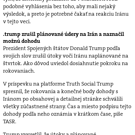
podobné vyhlásenia bez toho, aby mali nejaký
výsledok, a preto je potrebné čakať na reakciu Iránu
v tejto veci.
trump zrušil plánované údery na Irán a naznačil
možnú dohodu
Prezident Spojených štátov Donald Trump podľa
svojich slov zrušil útoky voči Iránu naplánované na
štvrtok. Ako dôvod uviedol dosiahnutie pokroku na
rokovaniach.
V príspevku na platforme Truth Social Trump
spresnil, že rokovania a konečné body dohody s
Iránom po obsahovej a detailnej stránke schválili
všetky zúčastnené strany. Čas a miesto podpisu tejto
dohody podľa neho oznámia v krátkom čase, píše
TASR.
Trump vysvetlil, že útoky a plánované