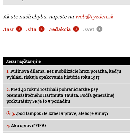
Ak ste našli chybu, napíšte na
web@tyzden.sk
.
.tasr
.sita
.redakcia
.svet
+
+
+
+
.teraz najčítanejšie
1.
Putinova dilema. Bez mobilizácie hrozí porážka, keď ju
vyhlási, riskuje opakovanie histórie roku 1917
2.
Pred 40 rokmi roztrhali pohraničiarske psy
osemnásťročného Hartmuta Tautza. Podľa generálnej
prokuratúry SR je to v poriadku
3.
.pod lampou: Je Izrael v práve, alebo je vinný?
4.
Ako opraviť FIFA?