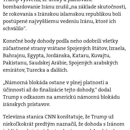
bombardovanie Iránu zrušil „na základe skutočnosti,
že rokovania s Iránskou islamskou republikou boli
postúpené najvyššiemu vedeniu Iránu, ktoré ich
schválilo“.
Konečné body dohody podľa neho odobrili všetky
zúčastnené strany vrátane Spojených štátov, Izraela,
Bahrajnu, Egypta, Jordánska, Kataru, Kuvajtu,
Pakistanu, Saudskej Arábie, Spojených arabských
emirátov, Turecka a ďalších.
„Námorná blokáda ostane v plnej platnosti a
účinnosti až do finalizácie tejto dohody,“ dodal
Trump s odkazom na americkú námornú blokádu
iránskych prístavov.
Televízna stanica CNN konštatuje, že Trump už
niekoľkokrát predtým naznačil, že dohoda s Iránom