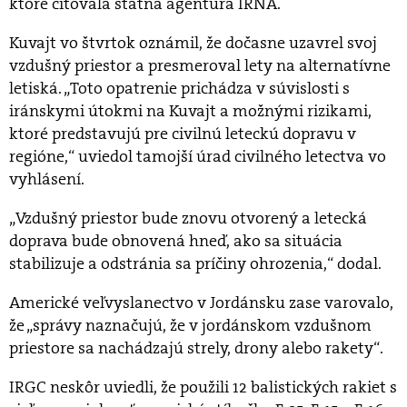
ktoré citovala štátna agentúra IRNA.
Kuvajt vo štvrtok oznámil, že dočasne uzavrel svoj
vzdušný priestor a presmeroval lety na alternatívne
letiská. „Toto opatrenie prichádza v súvislosti s
iránskymi útokmi na Kuvajt a možnými rizikami,
ktoré predstavujú pre civilnú leteckú dopravu v
regióne,“ uviedol tamojší úrad civilného letectva vo
vyhlásení.
„Vzdušný priestor bude znovu otvorený a letecká
doprava bude obnovená hneď, ako sa situácia
stabilizuje a odstránia sa príčiny ohrozenia,“ dodal.
Americké veľvyslanectvo v Jordánsku zase varovalo,
že „správy naznačujú, že v jordánskom vzdušnom
priestore sa nachádzajú strely, drony alebo rakety“.
IRGC neskôr uviedli, že použili 12 balistických rakiet s