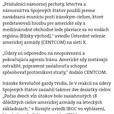
„Príslušníci námornej pechoty, letectva a
námorníctva Spojených štátov použili presne
navádzanú muníciu proti iránskym cieľom, ktoré
predstavovali hrozbu pre americké sily a
medzinárodné obchodné lode plaviace sa vo vodách
regiónu (Blízky východ),“ uviedlo Ústredné velenie
americkej armády (CENTCOM) na sieti X.
„Údery sú odpoveďou na neoprávnenú a
pokračujúcu agresiu Iránu. Americké sily zostávajú
ostražité, pripravené zasiahnuť a schopné
spôsobovať protivníkovi straty,“ dodalo CENTCOM.
Iránske Revolučné gardy tvrdia, že v reakcii na údery
Spojených štátov zasiahli takmer dve desiatky cieľov.
„Počas dvoch vĺn útokov bolo zasiahnutých 18
dôležitých cieľov americkej armády na leteckých
základniach,“ v Kuvajte uviedli IRGC vo vyhlásení,