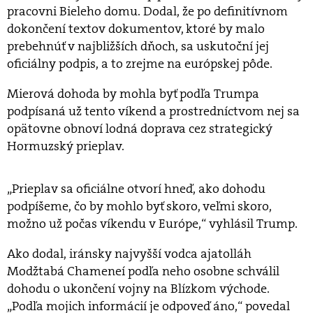
pracovni Bieleho domu. Dodal, že po definitívnom
dokončení textov dokumentov, ktoré by malo
prebehnúť v najbližších dňoch, sa uskutoční jej
oficiálny podpis, a to zrejme na európskej pôde.
Mierová dohoda by mohla byť podľa Trumpa
podpísaná už tento víkend a prostredníctvom nej sa
opätovne obnoví lodná doprava cez strategický
Hormuzský prieplav.
„Prieplav sa oficiálne otvorí hneď, ako dohodu
podpíšeme, čo by mohlo byť skoro, veľmi skoro,
možno už počas víkendu v Európe,“ vyhlásil Trump.
Ako dodal, iránsky najvyšší vodca ajatolláh
Modžtabá Chameneí podľa neho osobne schválil
dohodu o ukončení vojny na Blízkom východe.
„Podľa mojich informácií je odpoveď áno,“ povedal