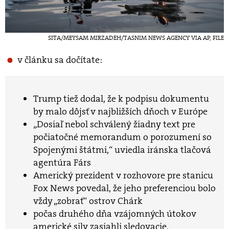
SITA/MEYSAM MIRZADEH/TASNIM NEWS AGENCY VIA AP, FILE
v článku sa dočítate:
Trump tiež dodal, že k podpisu dokumentu
by malo dôjsť v najbližších dňoch v Európe
„Dosiaľ nebol schválený žiadny text pre
počiatočné memorandum o porozumení so
Spojenými štátmi,“ uviedla iránska tlačová
agentúra Fárs
Americký prezident v rozhovore pre stanicu
Fox News povedal, že jeho preferenciou bolo
vždy „zobrať“ ostrov Chárk
počas druhého dňa vzájomných útokov
americké sily zasiahli sledovacie,