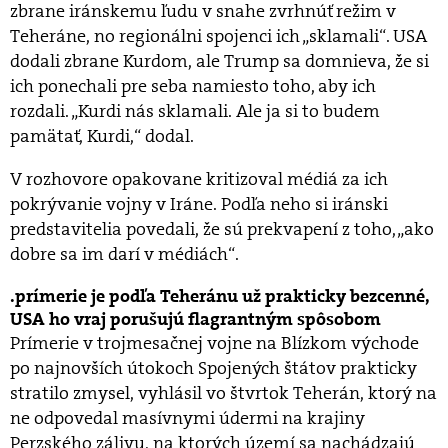
zbrane iránskemu ľudu v snahe zvrhnúť režim v
Teheráne, no regionálni spojenci ich „sklamali“. USA
dodali zbrane Kurdom, ale Trump sa domnieva, že si
ich ponechali pre seba namiesto toho, aby ich
rozdali. „Kurdi nás sklamali. Ale ja si to budem
pamätať, Kurdi,“ dodal.
V rozhovore opakovane kritizoval médiá za ich
pokrývanie vojny v Iráne. Podľa neho si iránski
predstavitelia povedali, že sú prekvapení z toho, „ako
dobre sa im darí v médiách“.
prímerie je podľa Teheránu už prakticky bezcenné,
USA ho vraj porušujú flagrantným spôsobom
Prímerie v trojmesačnej vojne na Blízkom východe
po najnovších útokoch Spojených štátov prakticky
stratilo zmysel, vyhlásil vo štvrtok Teherán, ktorý na
ne odpovedal masívnymi údermi na krajiny
Perzského zálivu, na ktorých území sa nachádzajú