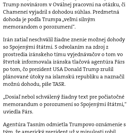
Trump novinárom v Oválnej pracovni na otázku, či
Chameneí vyjadril s dohodou súhlas. Predmetná
dohoda je podľa Trumpa „veľmi silným
memorandom o porozumení“.
Irán zatiaľ neschválil žiadne znenie možnej dohody
so Spojenými štátmi. S odvolaním na zdroj z
prostredia iránskeho tímu vyjednávačov o tom vo
štvrtok informovala iránska tlačová agentúra Fárs
po tom, čo prezident USA Donald Trump zrušil
plánované útoky na islamskú republiku a naznačil
možnú dohodu, píše TASR.
„Dosiaľ nebol schválený žiadny text pre počiatočné
memorandum o porozumení so Spojenými štátmi,“
uviedla Fárs.
Agentúra Tasním odmietla Trumpovo oznámenie s
tým, že americký prezident už v minulosti robil