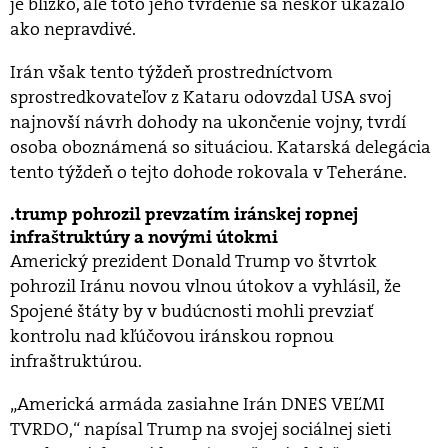
je blízko, ale toto jeho tvrdenie sa neskôr ukázalo
ako nepravdivé.
Irán však tento týždeň prostredníctvom
sprostredkovateľov z Kataru odovzdal USA svoj
najnovší návrh dohody na ukončenie vojny, tvrdí
osoba oboznámená so situáciou. Katarská delegácia
tento týždeň o tejto dohode rokovala v Teheráne.
trump pohrozil prevzatím iránskej ropnej
infraštruktúry a novými útokmi
Americký prezident Donald Trump vo štvrtok
pohrozil Iránu novou vlnou útokov a vyhlásil, že
Spojené štáty by v budúcnosti mohli prevziať
kontrolu nad kľúčovou iránskou ropnou
infraštruktúrou.
„Americká armáda zasiahne Irán DNES VEĽMI
TVRDO,“ napísal Trump na svojej sociálnej sieti