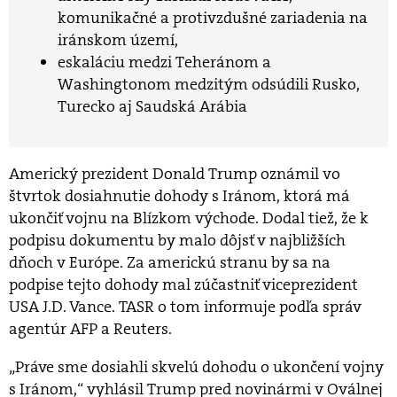
komunikačné a protivzdušné zariadenia na
iránskom území,
eskaláciu medzi Teheránom a
Washingtonom medzitým odsúdili Rusko,
Turecko aj Saudská Arábia
Americký prezident Donald Trump oznámil vo
štvrtok dosiahnutie dohody s Iránom, ktorá má
ukončiť vojnu na Blízkom východe. Dodal tiež, že k
podpisu dokumentu by malo dôjsť v najbližších
dňoch v Európe. Za americkú stranu by sa na
podpise tejto dohody mal zúčastniť viceprezident
USA J.D. Vance. TASR o tom informuje podľa správ
agentúr AFP a Reuters.
„Práve sme dosiahli skvelú dohodu o ukončení vojny
s Iránom,“ vyhlásil Trump pred novinármi v Oválnej