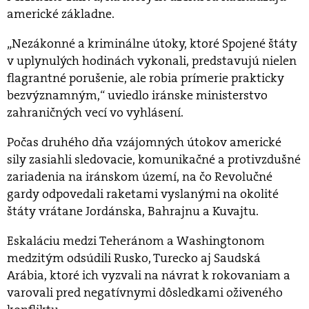
americké základne.
„Nezákonné a kriminálne útoky, ktoré Spojené štáty
v uplynulých hodinách vykonali, predstavujú nielen
flagrantné porušenie, ale robia prímerie prakticky
bezvýznamným,“ uviedlo iránske ministerstvo
zahraničných vecí vo vyhlásení.
Počas druhého dňa vzájomných útokov americké
sily zasiahli sledovacie, komunikačné a protivzdušné
zariadenia na iránskom území, na čo Revolučné
gardy odpovedali raketami vyslanými na okolité
štáty vrátane Jordánska, Bahrajnu a Kuvajtu.
Eskaláciu medzi Teheránom a Washingtonom
medzitým odsúdili Rusko, Turecko aj Saudská
Arábia, ktoré ich vyzvali na návrat k rokovaniam a
varovali pred negatívnymi dôsledkami oživeného