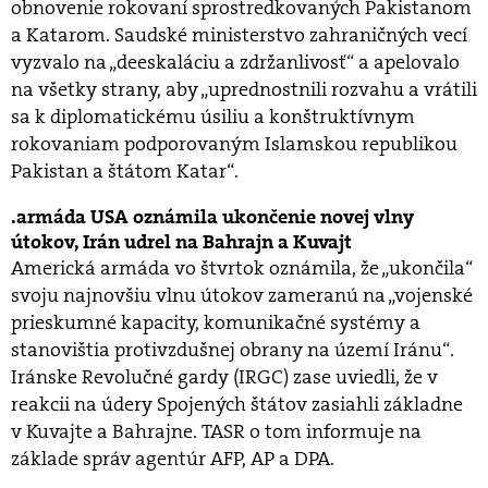
obnovenie rokovaní sprostredkovaných Pakistanom
a Katarom. Saudské ministerstvo zahraničných vecí
vyzvalo na „deeskaláciu a zdržanlivosť“ a apelovalo
na všetky strany, aby „uprednostnili rozvahu a vrátili
sa k diplomatickému úsiliu a konštruktívnym
rokovaniam podporovaným Islamskou republikou
Pakistan a štátom Katar“.
armáda USA oznámila ukončenie novej vlny
útokov, Irán udrel na Bahrajn a Kuvajt
Americká armáda vo štvrtok oznámila, že „ukončila“
svoju najnovšiu vlnu útokov zameranú na „vojenské
prieskumné kapacity, komunikačné systémy a
stanovištia protivzdušnej obrany na území Iránu“.
Iránske Revolučné gardy (IRGC) zase uviedli, že v
reakcii na údery Spojených štátov zasiahli základne
v Kuvajte a Bahrajne. TASR o tom informuje na
základe správ agentúr AFP, AP a DPA.