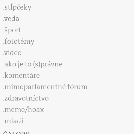
stĺpčeky
veda
šport
fototémy
video
ako je to (s)právne
komentáre
mimoparlamentné fórum
zdravotníctvo
meme/hoax
mladí