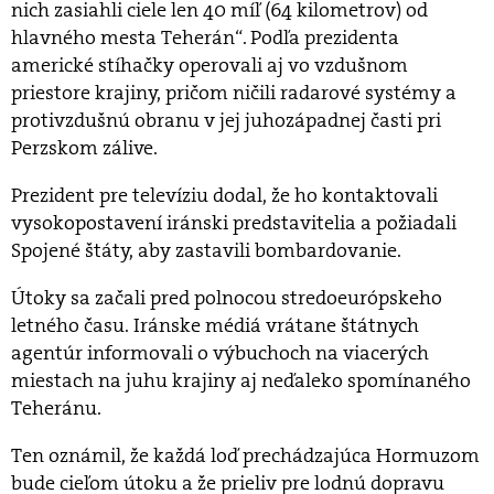
nich zasiahli ciele len 40 míľ (64 kilometrov) od
hlavného mesta Teherán“. Podľa prezidenta
americké stíhačky operovali aj vo vzdušnom
priestore krajiny, pričom ničili radarové systémy a
protivzdušnú obranu v jej juhozápadnej časti pri
Perzskom zálive.
Prezident pre televíziu dodal, že ho kontaktovali
vysokopostavení iránski predstavitelia a požiadali
Spojené štáty, aby zastavili bombardovanie.
Útoky sa začali pred polnocou stredoeurópskeho
letného času. Iránske médiá vrátane štátnych
agentúr informovali o výbuchoch na viacerých
miestach na juhu krajiny aj neďaleko spomínaného
Teheránu.
Ten oznámil, že každá loď prechádzajúca Hormuzom
bude cieľom útoku a že prieliv pre lodnú dopravu