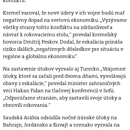
konfliktu.
Kremeľ varoval, že nové údery v ich vojne budú mať
negatívny dopad na svetovú ekonomiku. „Vyzývame
všetky strany tohto konfliktu na zdržanlivosť a
návrat k rokovaciemu stolu,“ povedal kremeľský
hovorca Dmitrij Peskov. Dodal, že eskalácia prináša
riziko ďalších „negatívnych dôsledkov pre situáciu v
regióne a globálnu ekonomiku“.
Na zastavenie útokov vyzvalo aj Turecko. „Vzájomné
útoky, ktoré sa začali pred dvoma dňami, vyvolávajú
obavy z eskalácie,“ povedal minister zahraničných
vecí Hakan Fidan na tlačovej konferencii v Sofii.
„Odporúčame stranám, aby zastavili svoje útoky a
obnovili rokovania.“
Saudská Arábia odsúdila nočné iránske útoky na
Bahrajn, Jordánsko a Kuvajt a rovnako vyzvala na