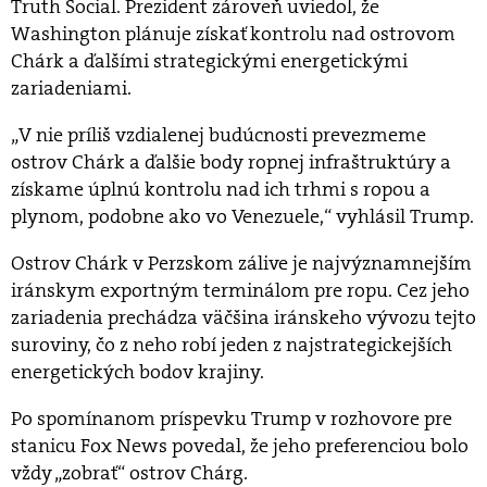
Truth Social. Prezident zároveň uviedol, že
Washington plánuje získať kontrolu nad ostrovom
Chárk a ďalšími strategickými energetickými
zariadeniami.
„V nie príliš vzdialenej budúcnosti prevezmeme
ostrov Chárk a ďalšie body ropnej infraštruktúry a
získame úplnú kontrolu nad ich trhmi s ropou a
plynom, podobne ako vo Venezuele,“ vyhlásil Trump.
Ostrov Chárk v Perzskom zálive je najvýznamnejším
iránskym exportným terminálom pre ropu. Cez jeho
zariadenia prechádza väčšina iránskeho vývozu tejto
suroviny, čo z neho robí jeden z najstrategickejších
energetických bodov krajiny.
Po spomínanom príspevku Trump v rozhovore pre
stanicu Fox News povedal, že jeho preferenciou bolo
vždy „zobrať“ ostrov Chárg.