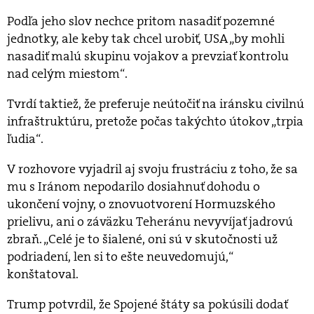
Podľa jeho slov nechce pritom nasadiť pozemné
jednotky, ale keby tak chcel urobiť, USA „by mohli
nasadiť malú skupinu vojakov a prevziať kontrolu
nad celým miestom“.
Tvrdí taktiež, že preferuje neútočiť na iránsku civilnú
infraštruktúru, pretože počas takýchto útokov „trpia
ľudia“.
V rozhovore vyjadril aj svoju frustráciu z toho, že sa
mu s Iránom nepodarilo dosiahnuť dohodu o
ukončení vojny, o znovuotvorení Hormuzského
prielivu, ani o záväzku Teheránu nevyvíjať jadrovú
zbraň. „Celé je to šialené, oni sú v skutočnosti už
podriadení, len si to ešte neuvedomujú,“
konštatoval.
Trump potvrdil, že Spojené štáty sa pokúsili dodať