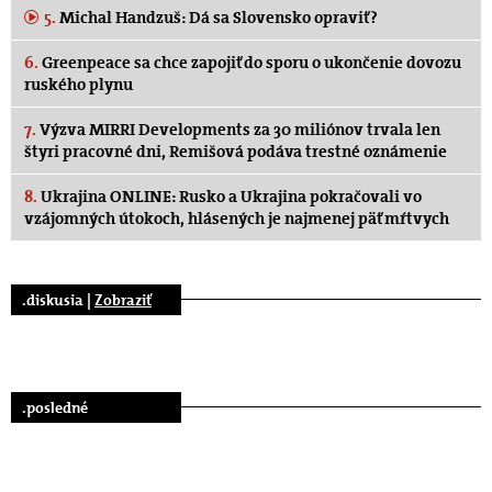
5.
Michal Handzuš: Dá sa Slovensko opraviť?
6.
Greenpeace sa chce zapojiť do sporu o ukončenie dovozu
ruského plynu
7.
Výzva MIRRI Developments za 30 miliónov trvala len
štyri pracovné dni, Remišová podáva trestné oznámenie
8.
Ukrajina ONLINE: Rusko a Ukrajina pokračovali vo
vzájomných útokoch, hlásených je najmenej päť mŕtvych
.diskusia |
Zobraziť
.posledné