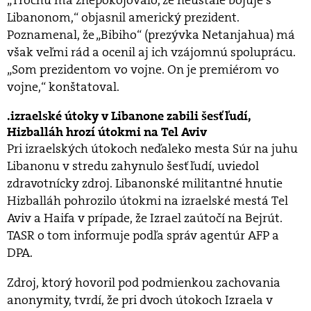
Libanonom,“ objasnil americký prezident.
Poznamenal, že „Bibiho“ (prezývka Netanjahua) má
však veľmi rád a ocenil aj ich vzájomnú spoluprácu.
„Som prezidentom vo vojne. On je premiérom vo
vojne,“ konštatoval.
izraelské útoky v Libanone zabili šesť ľudí,
Hizballáh hrozí útokmi na Tel Aviv
Pri izraelských útokoch neďaleko mesta Súr na juhu
Libanonu v stredu zahynulo šesť ľudí, uviedol
zdravotnícky zdroj. Libanonské militantné hnutie
Hizballáh pohrozilo útokmi na izraelské mestá Tel
Aviv a Haifa v prípade, že Izrael zaútočí na Bejrút.
TASR o tom informuje podľa správ agentúr AFP a
DPA.
Zdroj, ktorý hovoril pod podmienkou zachovania
anonymity, tvrdí, že pri dvoch útokoch Izraela v