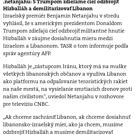
netanjahu: S Trumpom zdieľame cieľ odzbrojiť
Hizballáh a demilitarizovať Libanon
Izraelský premiér Benjamin Netanjahu v stredu
vyhlásil, že s americkým prezidentom Donaldom
Trumpom zdieľajú cieľ odzbrojiť militantné hnutie
Hizballáh v záujme dosiahnutia mieru medzi
Izraelom a Libanonom. TASR o tom informuje podľa
správ agentúry AFP.
Hizballáh je „zástupcom Iránu, ktorý má na muške
všetkých libanonských občanov a využíva Libanon
ako platformu na odpaľovanie teroristických rakiet
na naše mestá, na vysielanie smrtiacich dronov proti
našim civilistom“, uviedol Netanjahu v rozhovore
pre televíziu CNBC.
„Ak chceme zachrániť Libanon, ak chceme dosiahnuť
libanonsko-izraelský mier, ako ja chcem, musíme
odzbrojiť Hizballáh a musíme demilitarizovať