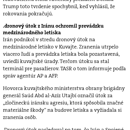
Trump toto tvrdenie spochybnil, keď vyhlásil, že
rokovania pokračujú.
dronový útok z Iránu ochromil prevádzku
medzinárodného letiska
Irán podnikol v stredu dronový útok na
medzinárodné letisko v Kuvajte. Zranenia utrpelo
viacero ľudí a prevádzka letiska bola pozastavená,
uviedli kuvajtské úrady. Terčom útoku sa stal
terminál pre pasažierov. TASR o tom informuje podľa
správ agentúr AP a AFP.
Hovorca kuvajtského ministerstva obrany brigádny
generál Saúd Abd al-Azíz Utajbí označil útok za
„zločineckú iránsku agresiu, ktorá spôsobila značné
materiálne škody“ na budove letiska a vyžiadala si
zranenia osôb.
Dronový útok nasledoval po tom, čo Irán a Spojené