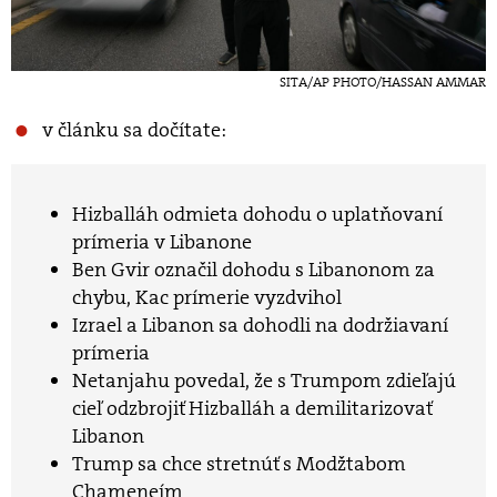
SITA/AP PHOTO/HASSAN AMMAR
v článku sa dočítate:
Hizballáh odmieta dohodu o uplatňovaní
prímeria v Libanone
Ben Gvir označil dohodu s Libanonom za
chybu, Kac prímerie vyzdvihol
Izrael a Libanon sa dohodli na dodržiavaní
prímeria
Netanjahu povedal, že s Trumpom zdieľajú
cieľ odzbrojiť Hizballáh a demilitarizovať
Libanon
Trump sa chce stretnúť s Modžtabom
Chameneím