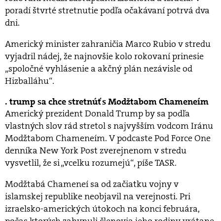
poradí štvrté stretnutie podľa očakávaní potrvá dva
dni.
Americký minister zahraničia Marco Rubio v stredu
vyjadril nádej, že najnovšie kolo rokovaní prinesie
„spoločné vyhlásenie a akčný plán nezávisle od
Hizballáhu“.
trump sa chce stretnúť s Modžtabom Chameneím
Americký prezident Donald Trump by sa podľa
vlastných slov rád stretol s najvyšším vodcom Iránu
Modžtabom Chameneím. V podcaste Pod Force One
denníka New York Post zverejnenom v stredu
vysvetlil, že si „vcelku rozumejú“, píše TASR.
Modžtabá Chameneí sa od začiatku vojny v
islamskej republike neobjavil na verejnosti. Pri
izraelsko-amerických útokoch na konci februára,
počas ktorých zahynuli členovia jeho rodiny vrátane