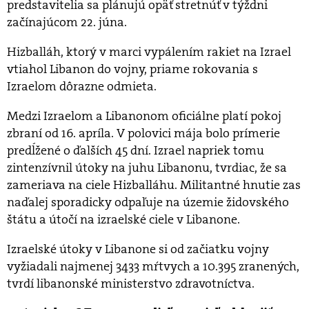
predstavitelia sa plánujú opäť stretnúť v týždni
začínajúcom 22. júna.
Hizballáh, ktorý v marci vypálením rakiet na Izrael
vtiahol Libanon do vojny, priame rokovania s
Izraelom dôrazne odmieta.
Medzi Izraelom a Libanonom oficiálne platí pokoj
zbraní od 16. apríla. V polovici mája bolo prímerie
predĺžené o ďalších 45 dní. Izrael napriek tomu
zintenzívnil útoky na juhu Libanonu, tvrdiac, že sa
zameriava na ciele Hizballáhu. Militantné hnutie zas
naďalej sporadicky odpaľuje na územie židovského
štátu a útočí na izraelské ciele v Libanone.
Izraelské útoky v Libanone si od začiatku vojny
vyžiadali najmenej 3433 mŕtvych a 10.395 zranených,
tvrdí libanonské ministerstvo zdravotníctva.