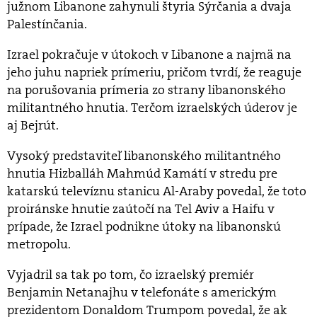
južnom Libanone zahynuli štyria Sýrčania a dvaja
Palestínčania.
Izrael pokračuje v útokoch v Libanone a najmä na
jeho juhu napriek prímeriu, pričom tvrdí, že reaguje
na porušovania prímeria zo strany libanonského
militantného hnutia. Terčom izraelských úderov je
aj Bejrút.
Vysoký predstaviteľ libanonského militantného
hnutia Hizballáh Mahmúd Kamátí v stredu pre
katarskú televíznu stanicu Al-Araby povedal, že toto
proiránske hnutie zaútočí na Tel Aviv a Haifu v
prípade, že Izrael podnikne útoky na libanonskú
metropolu.
Vyjadril sa tak po tom, čo izraelský premiér
Benjamin Netanajhu v telefonáte s americkým
prezidentom Donaldom Trumpom povedal, že ak