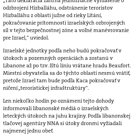
„Táto deklarácia zahŕňa jednoznačné vyhlásenie o
odzbrojení Hizballáhu, odstránenie teroristov
Hizballáhu z oblasti južne od rieky Lítání,
pokračovanie prítomnosti izraelských ozbrojených
síl v tejto bezpečnostnej zóne a voľné manévrovanie
pre Izrael,“ uviedol.
Izraelské jednotky podľa neho budú pokračovať v
útokoch a pozemných operáciách a zostanú v
Libanone až po tzv. žltú líniu vrátane hradu Beaufort.
Miestni obyvatelia sa do týchto oblastí nesmú vrátiť,
pretože Izrael tam bude podľa Kaca pokračovať v
ničení „teroristickej infraštruktúry“.
Len niekoľko hodín po oznámení tejto dohody
informovali libanonské médiá o izraelských
leteckých útokoch na juhu krajiny. Podľa libanonskej
tlačovej agentúry NNA si útoky dronmi vyžiadali
najmenej jednu obeť.