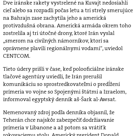
Dve iránske rakety vystrelené na Kuvajt nedosiahli
cieľ alebo sa rozpadli počas letu a tri strely smerujúce
na Bahrajn zase zachytila jeho a americká
protivzdušná obrana. Americká armáda okrem toho
zostrelila aj tri útočné drony, ktoré Irán vyslal
„smerom na civilných námorníkov, ktorí sa
oprávnene plavili regionálnymi vodami“, uviedol
CENTCOM.
Tieto údery prišli v čase, keď polooficiálne iránske
tlačové agentúry uviedli, že Irán prerušil
komunikáciu so sprostredkovateľmi o predĺžení
prímeria vo vojne so Spojenými štátmi a Izraelom,
informoval egyptský denník aš-Šark al-Awsat.
Nemenovaný zdroj podľa denníka objasnil, že
Teherán chce najskôr zabezpečiť dodržiavanie
prímeria v Libanone a až potom sa vrátiť k
rokovaciemu stolu. Americký prezident Donald