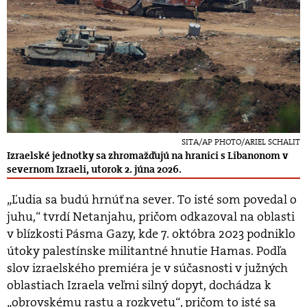
SITA/AP PHOTO/ARIEL SCHALIT
Izraelské jednotky sa zhromažďujú na hranici s Libanonom v
severnom Izraeli, utorok 2. júna 2026.
„Ľudia sa budú hrnúť na sever. To isté som povedal o
juhu,“ tvrdí Netanjahu, pričom odkazoval na oblasti
v blízkosti Pásma Gazy, kde 7. októbra 2023 podniklo
útoky palestínske militantné hnutie Hamas. Podľa
slov izraelského premiéra je v súčasnosti v južných
oblastiach Izraela veľmi silný dopyt, dochádza k
„obrovskému rastu a rozkvetu“, pričom to isté sa