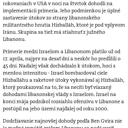
rokovaniach v USA v noci na štvrtok dohodli na
implementácii prímeria. Jeho podmienkou je úplné
zastavenie útokov zo strany libanonského
militantného hnutia Hizballáh, ktoré je pod vplyvom
Iránu. Skupina sa tiež má stiahnuť z južného
Libanonu.
Prímerie medzi Izraelom a Libanonom platilo už od
17. apríla, najprv na desať dní a neskôr ho predĺžili o
45 dní. Naďalej však dochádzalo k útokom, hoci s
menšou intenzitou - Izrael bombardoval ciele
Hizballáhu a raketové útoky vykonával aj Hizballáh,
ktorý poukazoval na to, že sa necíti byť viazaný
dohodami libanonskej vlády s Izraelom. Izrael na
konci mája podnikol rozsiahlu ofenzívu v Libanone a
postúpil na jeho území najďalej od roku 2000.
Dodržiavanie najnovšej dohody podľa Ben Gvira nie