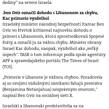
dediny“ na severe Izraela.
ben Gvir označil dohodu s Libanonom za chybu,
Kac prímerie vyzdvihol
Izraelský minister národnej bezpečnosti Itamar Ben
Gvir vo štvrtok kritizoval najnovšiu dohodu o
prímerí s Libanonom, ktorú sprostredkovali Spojené
štáty, a označil ju za vážnu chybu. Minister obrany
Jisrael Kac dohodu, naopak, vyzdvihol ako „veľký
úspech“. TASR o tom informuje podľa správ agentúry
AFP a spravodajského portálu The Times of Israel
(TOI).
„Prímerie v Libanone je vážnou chybou. Poradcovia
aj so svojimi vzdušnými zámkami ťahajú premiéra
(Benjamina Netanjahua) nesprávnym smerom,“
napísal Ben Gvir na sociálnej sieti X.
Izraelskí a libanonskí predstavitelia sa na