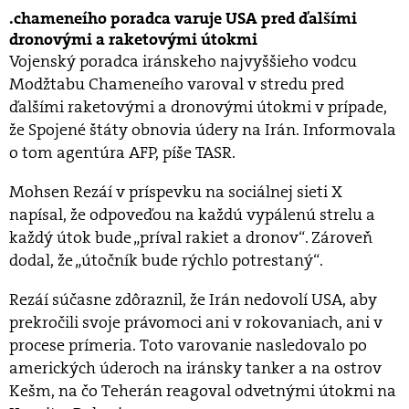
chameneího poradca varuje USA pred ďalšími
dronovými a raketovými útokmi
Vojenský poradca iránskeho najvyššieho vodcu
Modžtabu Chameneího varoval v stredu pred
ďalšími raketovými a dronovými útokmi v prípade,
že Spojené štáty obnovia údery na Irán. Informovala
o tom agentúra AFP, píše TASR.
Mohsen Rezáí v príspevku na sociálnej sieti X
napísal, že odpoveďou na každú vypálenú strelu a
každý útok bude „príval rakiet a dronov“. Zároveň
dodal, že „útočník bude rýchlo potrestaný“.
Rezáí súčasne zdôraznil, že Irán nedovolí USA, aby
prekročili svoje právomoci ani v rokovaniach, ani v
procese prímeria. Toto varovanie nasledovalo po
amerických úderoch na iránsky tanker a na ostrov
Kešm, na čo Teherán reagoval odvetnými útokmi na