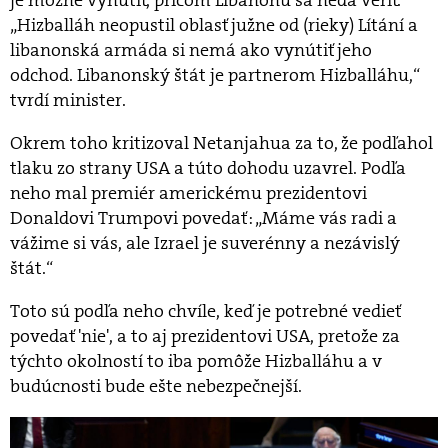
je možné vynútiť, pričom Libanonu sa nedá veriť.
„Hizballáh neopustil oblasť južne od (rieky) Lítání a
libanonská armáda si nemá ako vynútiť jeho
odchod. Libanonský štát je partnerom Hizballáhu,“
tvrdí minister.
Okrem toho kritizoval Netanjahua za to, že podľahol
tlaku zo strany USA a túto dohodu uzavrel. Podľa
neho mal premiér americkému prezidentovi
Donaldovi Trumpovi povedať: „Máme vás radi a
vážime si vás, ale Izrael je suverénny a nezávislý
štát.“
Toto sú podľa neho chvíle, keď je potrebné vedieť
povedať 'nie', a to aj prezidentovi USA, pretože za
týchto okolností to iba pomôže Hizballáhu a v
budúcnosti bude ešte nebezpečnejší.