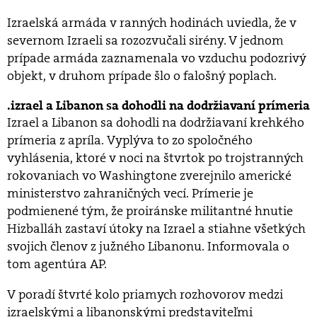
Izraelská armáda v ranných hodinách uviedla, že v
severnom Izraeli sa rozozvučali sirény. V jednom
prípade armáda zaznamenala vo vzduchu podozrivý
objekt, v druhom prípade šlo o falošný poplach.
izrael a Libanon sa dohodli na dodržiavaní prímeria
Izrael a Libanon sa dohodli na dodržiavaní krehkého
prímeria z apríla. Vyplýva to zo spoločného
vyhlásenia, ktoré v noci na štvrtok po trojstranných
rokovaniach vo Washingtone zverejnilo americké
ministerstvo zahraničných vecí. Prímerie je
podmienené tým, že proiránske militantné hnutie
Hizballáh zastaví útoky na Izrael a stiahne všetkých
svojich členov z južného Libanonu. Informovala o
tom agentúra AP.
V poradí štvrté kolo priamych rozhovorov medzi
izraelskými a libanonskými predstaviteľmi