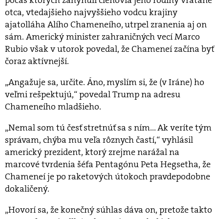
otca, vtedajšieho najvyššieho vodcu krajiny
ajatolláha Alího Chameneího, utrpel zranenia aj on
sám. Americký minister zahraničných vecí Marco
Rubio však v utorok povedal, že Chameneí začína byť
čoraz aktívnejší.
„Angažuje sa, určite. Áno, myslím si, že (v Iráne) ho
veľmi rešpektujú,“ povedal Trump na adresu
Chameneího mladšieho.
„Nemal som tú česť stretnúť sa s ním... Ak veríte tým
správam, chýba mu veľa rôznych častí,“ vyhlásil
americký prezident, ktorý zrejme narážal na
marcové tvrdenia šéfa Pentagónu Peta Hegsetha, že
Chameneí je po raketových útokoch pravdepodobne
dokaličený.
„Hovorí sa, že konečný súhlas dáva on, pretože takto