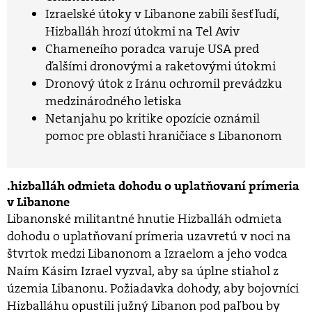
Izraelské útoky v Libanone zabili šesť ľudí,
Hizballáh hrozí útokmi na Tel Aviv
Chameneího poradca varuje USA pred
ďalšími dronovými a raketovými útokmi
Dronový útok z Iránu ochromil prevádzku
medzinárodného letiska
Netanjahu po kritike opozície oznámil
pomoc pre oblasti hraničiace s Libanonom
hizballáh odmieta dohodu o uplatňovaní prímeria
v Libanone
Libanonské militantné hnutie Hizballáh odmieta
dohodu o uplatňovaní prímeria uzavretú v noci na
štvrtok medzi Libanonom a Izraelom a jeho vodca
Naím Kásim Izrael vyzval, aby sa úplne stiahol z
územia Libanonu. Požiadavka dohody, aby bojovníci
Hizballáhu opustili južný Libanon pod paľbou by