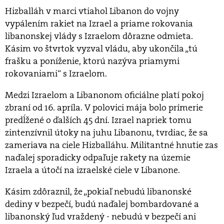
Hizballáh v marci vtiahol Libanon do vojny
vypálením rakiet na Izrael a priame rokovania
libanonskej vlády s Izraelom dôrazne odmieta.
Kásim vo štvrtok vyzval vládu, aby ukončila „tú
frašku a poníženie, ktorú nazýva priamymi
rokovaniami“ s Izraelom.
Medzi Izraelom a Libanonom oficiálne platí pokoj
zbraní od 16. apríla. V polovici mája bolo prímerie
predĺžené o ďalších 45 dní. Izrael napriek tomu
zintenzívnil útoky na juhu Libanonu, tvrdiac, že sa
zameriava na ciele Hizballáhu. Militantné hnutie zas
naďalej sporadicky odpaľuje rakety na územie
Izraela a útočí na izraelské ciele v Libanone.
Kásim zdôraznil, že „pokiaľ nebudú libanonské
dediny v bezpečí, budú naďalej bombardované a
libanonský ľud vraždený - nebudú v bezpečí ani