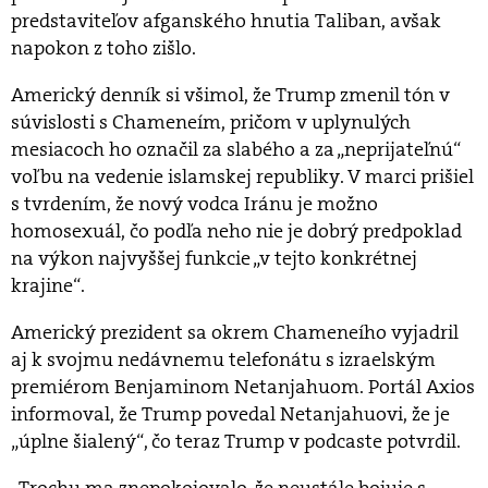
predstaviteľov afganského hnutia Taliban, avšak
napokon z toho zišlo.
Americký denník si všimol, že Trump zmenil tón v
súvislosti s Chameneím, pričom v uplynulých
mesiacoch ho označil za slabého a za „neprijateľnú“
voľbu na vedenie islamskej republiky. V marci prišiel
s tvrdením, že nový vodca Iránu je možno
homosexuál, čo podľa neho nie je dobrý predpoklad
na výkon najvyššej funkcie „v tejto konkrétnej
krajine“.
Americký prezident sa okrem Chameneího vyjadril
aj k svojmu nedávnemu telefonátu s izraelským
premiérom Benjaminom Netanjahuom. Portál Axios
informoval, že Trump povedal Netanjahuovi, že je
„úplne šialený“, čo teraz Trump v podcaste potvrdil.
„Trochu ma znepokojovalo, že neustále bojuje s