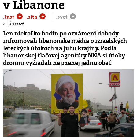
v Libanone
.tasr
.sita
.svet
+
+
+
4. jún 2026
Len niekoľko hodín po oznámení dohody
informovali libanonské médiá o izraelských
leteckých útokoch na juhu krajiny. Podľa
libanonskej tlačovej agentúry NNA si útoky
dronmi vyžiadali najmenej jednu obeť.