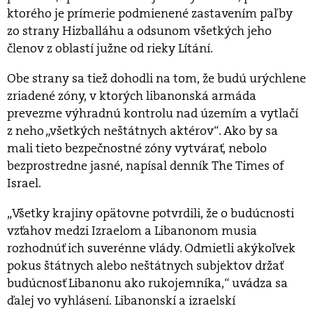
ktorého je prímerie podmienené zastavením paľby
zo strany Hizballáhu a odsunom všetkých jeho
členov z oblastí južne od rieky Lítání.
Obe strany sa tiež dohodli na tom, že budú urýchlene
zriadené zóny, v ktorých libanonská armáda
prevezme výhradnú kontrolu nad územím a vytlačí
z neho „všetkých neštátnych aktérov“. Ako by sa
mali tieto bezpečnostné zóny vytvárať, nebolo
bezprostredne jasné, napísal denník The Times of
Israel.
„Všetky krajiny opätovne potvrdili, že o budúcnosti
vzťahov medzi Izraelom a Libanonom musia
rozhodnúť ich suverénne vlády. Odmietli akýkoľvek
pokus štátnych alebo neštátnych subjektov držať
budúcnosť Libanonu ako rukojemníka,“ uvádza sa
ďalej vo vyhlásení. Libanonskí a izraelskí