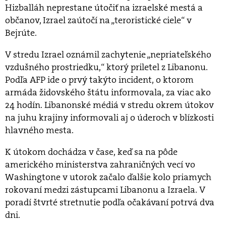
Hizballáh neprestane útočiť na izraelské mestá a
občanov, Izrael zaútočí na „teroristické ciele“ v
Bejrúte.
V stredu Izrael oznámil zachytenie „nepriateľského
vzdušného prostriedku,“ ktorý priletel z Libanonu.
Podľa AFP ide o prvý takýto incident, o ktorom
armáda židovského štátu informovala, za viac ako
24 hodín. Libanonské médiá v stredu okrem útokov
na juhu krajiny informovali aj o úderoch v blízkosti
hlavného mesta.
K útokom dochádza v čase, keď sa na pôde
amerického ministerstva zahraničných vecí vo
Washingtone v utorok začalo ďalšie kolo priamych
rokovaní medzi zástupcami Libanonu a Izraela. V
poradí štvrté stretnutie podľa očakávaní potrvá dva
dni.