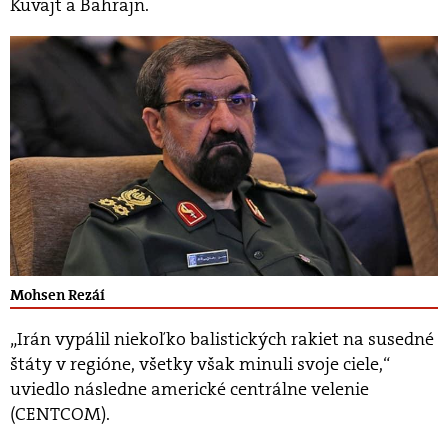
Kuvajt a Bahrajn.
Mohsen Rezáí
„Irán vypálil niekoľko balistických rakiet na susedné
štáty v regióne, všetky však minuli svoje ciele,“
uviedlo následne americké centrálne velenie
(CENTCOM).