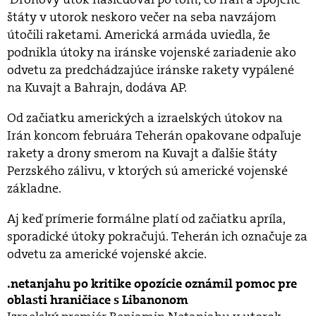
štáty v utorok neskoro večer na seba navzájom
útočili raketami. Americká armáda uviedla, že
podnikla útoky na iránske vojenské zariadenie ako
odvetu za predchádzajúce iránske rakety vypálené
na Kuvajt a Bahrajn, dodáva AP.
Od začiatku amerických a izraelských útokov na
Irán koncom februára Teherán opakovane odpaľuje
rakety a drony smerom na Kuvajt a ďalšie štáty
Perzského zálivu, v ktorých sú americké vojenské
základne.
Aj keď prímerie formálne platí od začiatku apríla,
sporadické útoky pokračujú. Teherán ich označuje za
odvetu za americké vojenské akcie.
netanjahu po kritike opozície oznámil pomoc pre
oblasti hraničiace s Libanonom