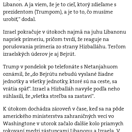
Libanon. A ja viem, že je to cieľ, ktorý zdieľame s
prezidentom (Trumpom), a je to to, čo musíme
urobiť,“ dodal.
Izrael pokračuje v útokoch najmä na juhu Libanonu
napriek prímeriu, pričom tvrdí, že reaguje na
porušovania prímeria zo strany Hizballáhu. Terčom
izraelských úderov je aj Bejrút.
Trump v pondelok po telefonáte s Netanjahuom
oznámil, že „do Bejrútu nebudú vyslané žiadne
jednotky a všetky jednotky, ktoré sú na ceste, sa
vrátia späť“. Izrael a Hizballáh navyše podľa neho
súhlasili, že „všetka streľba sa zastaví“.
K útokom dochádza zároveň v čase, keď sa na pôde
amerického ministerstva zahraničných vecí vo
Washingtone v utorok začalo ďalšie kolo priamych
rokovaní medzi zástupcami Libanonu a Izraela. V