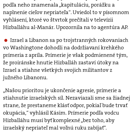
podľa neho znamenala „kapituláciu, porážku a
naplnenie cieľov nepriateľa“. Uviedol to v písomnom
vyhlásení, ktoré vo štvrtok prečítali v televízii
Hizballáhu al-Manár. Upozornila na to agentúra AP.
Izrael a Libanon sa po trojstranných rokovaniach
vo Washingtone dohodli na dodržiavaní krehkého
prímeria z apríla. Prímerie je však podmienené tým,
že proiránske hnutie Hizballáh zastaví útoky na
Izrael a stiahne všetkých svojich militantov z
južného Libanonu.
„Našou prioritou je ukončenie agresie, prímerie a
stiahnutie izraelských síl. Nezaviazali sme sa žiadnej
strane, že prestaneme klásť odpor, pokiaľ bude trvať
okupácia,“ vyhlásil Kásim. Prímerie podľa vodcu
Hizballáhu musí byť komplexné „bez toho, aby
izraelský nepriateľ mal voľnú ruku zabíjať“.