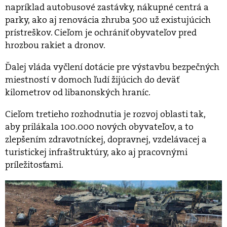
napríklad autobusové zastávky, nákupné centrá a
parky, ako aj renovácia zhruba 500 už existujúcich
prístreškov. Cieľom je ochrániť obyvateľov pred
hrozbou rakiet a dronov.
Ďalej vláda vyčlení dotácie pre výstavbu bezpečných
miestností v domoch ľudí žijúcich do deväť
kilometrov od libanonských hraníc.
Cieľom tretieho rozhodnutia je rozvoj oblasti tak,
aby prilákala 100.000 nových obyvateľov, a to
zlepšením zdravotníckej, dopravnej, vzdelávacej a
turistickej infraštruktúry, ako aj pracovnými
príležitosťami.