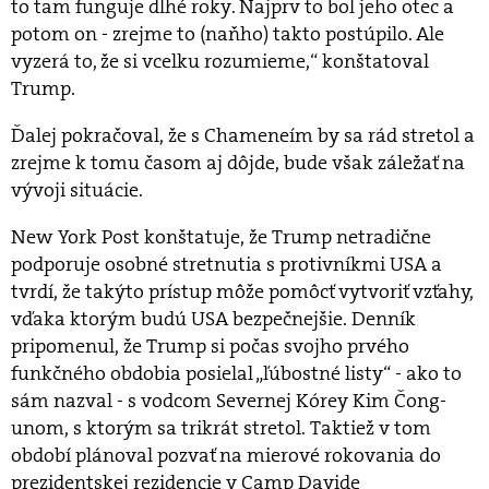
to tam funguje dlhé roky. Najprv to bol jeho otec a
potom on - zrejme to (naňho) takto postúpilo. Ale
vyzerá to, že si vcelku rozumieme,“ konštatoval
Trump.
Ďalej pokračoval, že s Chameneím by sa rád stretol a
zrejme k tomu časom aj dôjde, bude však záležať na
vývoji situácie.
New York Post konštatuje, že Trump netradične
podporuje osobné stretnutia s protivníkmi USA a
tvrdí, že takýto prístup môže pomôcť vytvoriť vzťahy,
vďaka ktorým budú USA bezpečnejšie. Denník
pripomenul, že Trump si počas svojho prvého
funkčného obdobia posielal „ľúbostné listy“ - ako to
sám nazval - s vodcom Severnej Kórey Kim Čong-
unom, s ktorým sa trikrát stretol. Taktiež v tom
období plánoval pozvať na mierové rokovania do
prezidentskej rezidencie v Camp Davide