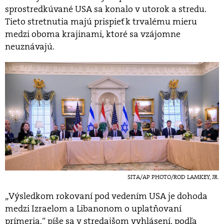
sprostredkúvané USA sa konalo v utorok a stredu.
Tieto stretnutia majú prispieť k trvalému mieru
medzi oboma krajinami, ktoré sa vzájomne
neuznávajú.
SITA/AP PHOTO/ROD LAMKEY, JR.
„Výsledkom rokovaní pod vedením USA je dohoda
medzi Izraelom a Libanonom o uplatňovaní
prímeria,“ píše sa v stredajšom vyhlásení, podľa