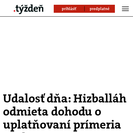
prihlásiť
predplatné
Udalosť dňa: Hizballáh
odmieta dohodu o
uplatňovaní prímeria