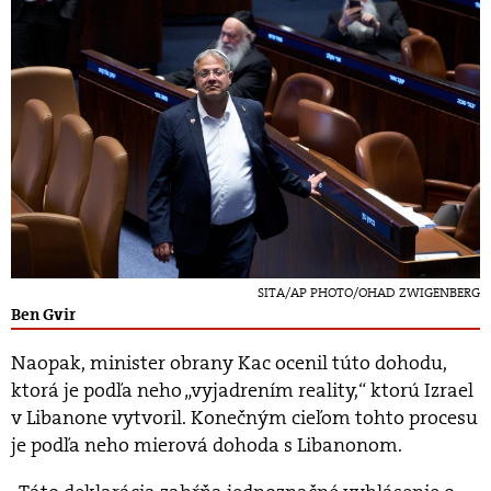
SITA/AP PHOTO/OHAD ZWIGENBERG
Ben Gvir
Naopak, minister obrany Kac ocenil túto dohodu,
ktorá je podľa neho „vyjadrením reality,“ ktorú Izrael
v Libanone vytvoril. Konečným cieľom tohto procesu
je podľa neho mierová dohoda s Libanonom.