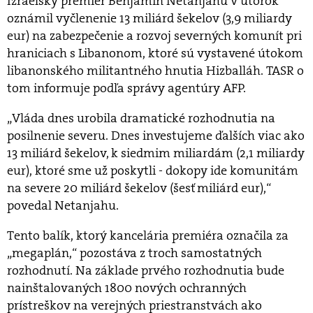
Izraelský premiér Benjamin Netanjahu v utorok
oznámil vyčlenenie 13 miliárd šekelov (3,9 miliardy
eur) na zabezpečenie a rozvoj severných komunít pri
hraniciach s Libanonom, ktoré sú vystavené útokom
libanonského militantného hnutia Hizballáh. TASR o
tom informuje podľa správy agentúry AFP.
„Vláda dnes urobila dramatické rozhodnutia na
posilnenie severu. Dnes investujeme ďalších viac ako
13 miliárd šekelov, k siedmim miliardám (2,1 miliardy
eur), ktoré sme už poskytli - dokopy ide komunitám
na severe 20 miliárd šekelov (šesť miliárd eur),“
povedal Netanjahu.
Tento balík, ktorý kancelária premiéra označila za
„megaplán,“ pozostáva z troch samostatných
rozhodnutí. Na základe prvého rozhodnutia bude
nainštalovaných 1800 nových ochranných
prístreškov na verejných priestranstvách ako