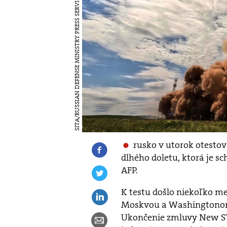
SITA/RUSSIAN DEFENSE MINISTRY PRESS SERVICE VIA AP
rusko v utorok otesto
dlhého doletu, ktorá je s
AFP.
K testu došlo niekoľko m
Moskvou a Washingtonom 
Ukončenie zmluvy New STA