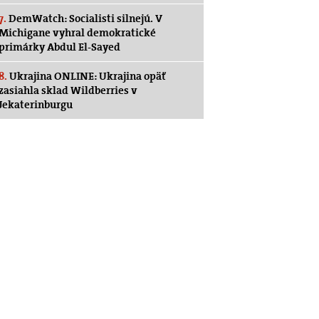
7.
DemWatch: Socialisti silnejú. V
Michigane vyhral demokratické
primárky Abdul El-Sayed
8.
Ukrajina ONLINE: Ukrajina opäť
zasiahla sklad Wildberries v
Jekaterinburgu