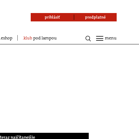
prihlásiť
predplatné
eshop
klub
pod lampou
menu
.teraz najčítanejšie