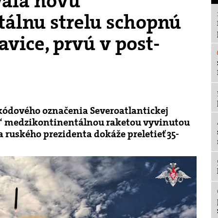
vala novú
álnu strelu schopnú
avice, prvú v post-
 kódového označenia Severoatlantickej
ou“ medzikontinentálnou raketou vyvinutou
 ruského prezidenta dokáže preletieť 35-