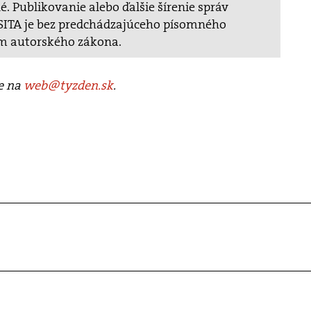
. Publikovanie alebo ďalšie šírenie správ
v SITA je bez predchádzajúceho písomného
m autorského zákona.
te na
web@tyzden.sk
.