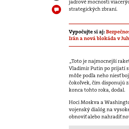
jadrové mocnosti viacerý
strategických zbraní.
Vypočujte si aj:
Bezpečnos
Irán a nová blokáda v J
„Toto je najmocnejší rake
Vladimir Putin po prijatí
môže podľa neho niesť bojo
čokoľvek, čím disponujú 
konca tohto roka, dodal.
Hoci Moskva a Washingto
vojenský dialóg na vysokej
obnoviť alebo nahradiť no