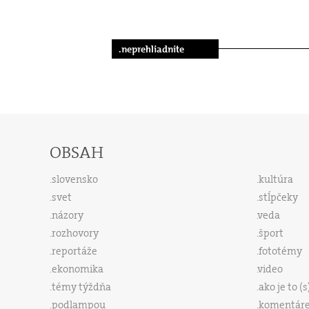
.neprehliadnite
OBSAH
slovensko
kultúra
svet
stĺpčeky
názory
veda
rozhovory
šport
reportáže
fototémy
ekonomika
video
témy týždňa
ako je to (
podlampou
komentár