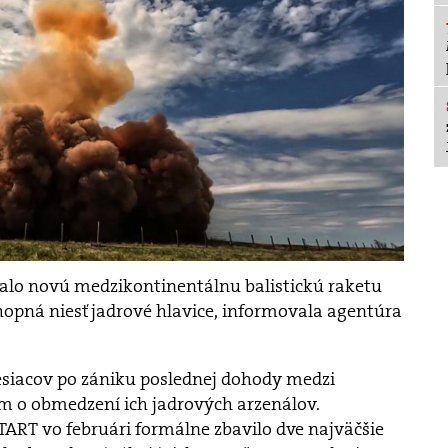
valo novú medzikontinentálnu balistickú raketu
chopná niesť jadrové hlavice, informovala agentúra
esiacov po zániku poslednej dohody medzi
o obmedzení ich jadrových arzenálov.
RT vo februári formálne zbavilo dve najväčšie