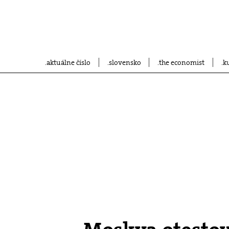
aktuálne číslo
slovensko
the economist
k