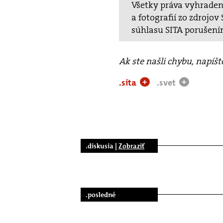
Všetky práva vyhradené
a fotografií zo zdrojo
súhlasu SITA porušení
Ak ste našli chybu, napíš
.sita
.svet
+
+
.diskusia |
Zobraziť
.posledné