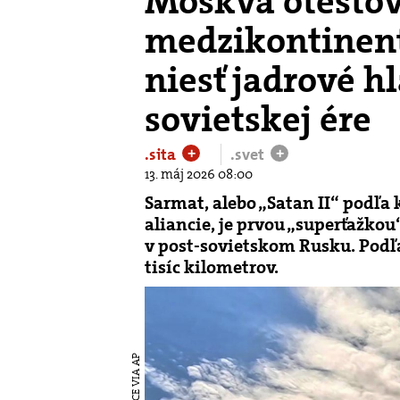
Moskva otesto
medzikontinent
niesť jadrové hl
sovietskej ére
.sita
.svet
+
+
13. máj 2026 08:00
Sarmat, alebo „Satan II“ podľa
aliancie, je prvou „superťažk
v post-sovietskom Rusku. Podľa
tisíc kilometrov.