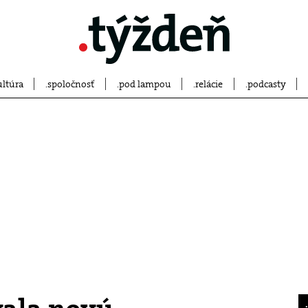
ultúra
spoločnosť
pod lampou
relácie
podcasty