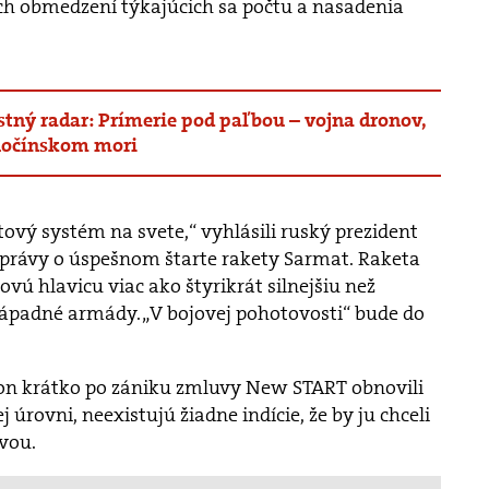
ch obmedzení týkajúcich sa počtu a nasadenia
tný radar: Prímerie pod paľbou – vojna dronov,
uhočínskom mori
tový systém na svete,“ vyhlásili ruský prezident
 správy o úspešnom štarte rakety Sarmat. Raketa
vú hlavicu viac ako štyrikrát silnejšiu než
západné armády. „V bojovej pohotovosti“ bude do
n krátko po zániku zmluvy New START obnovili
 úrovni, neexistujú žiadne indície, že by ju chceli
vou.