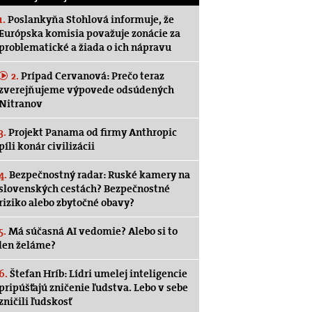
1.
Poslankyňa Stohlová informuje, že
Európska komisia považuje zonácie za
problematické a žiada o ich nápravu
2.
Prípad Cervanová: Prečo teraz
zverejňujeme výpovede odsúdených
Nitranov
3.
Projekt Panama od firmy Anthropic
píli konár civilizácii
4.
Bezpečnostný radar: Ruské kamery na
slovenských cestách? Bezpečnostné
riziko alebo zbytočné obavy?
5.
Má súčasná AI vedomie? Alebo si to
len želáme?
6.
Štefan Hríb: Lídri umelej inteligencie
pripúšťajú zničenie ľudstva. Lebo v sebe
zničili ľudskosť