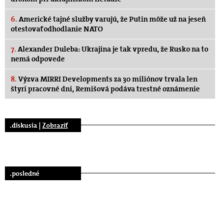
6.
Americké tajné služby varujú, že Putin môže už na jeseň
otestovať odhodlanie NATO
7.
Alexander Duleba: Ukrajina je tak vpredu, že Rusko na to
nemá odpovede
8.
Výzva MIRRI Developments za 30 miliónov trvala len
štyri pracovné dni, Remišová podáva trestné oznámenie
.diskusia |
Zobraziť
.posledné