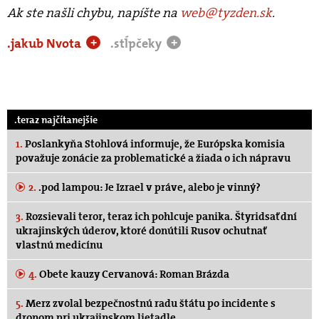
Ak ste našli chybu, napíšte na
web@tyzden.sk
.
.jakub Nvota
.stĺpčeky
+
+
.teraz najčítanejšie
1.
Poslankyňa Stohlová informuje, že Európska komisia
považuje zonácie za problematické a žiada o ich nápravu
2.
.pod lampou: Je Izrael v práve, alebo je vinný?
3.
Rozsievali teror, teraz ich pohlcuje panika. Štyridsať dní
ukrajinských úderov, ktoré donútili Rusov ochutnať
vlastnú medicínu
4.
Obete kauzy Cervanová: Roman Brázda
5.
Merz zvolal bezpečnostnú radu štátu po incidente s
dronom pri ukrajinskom lietadle