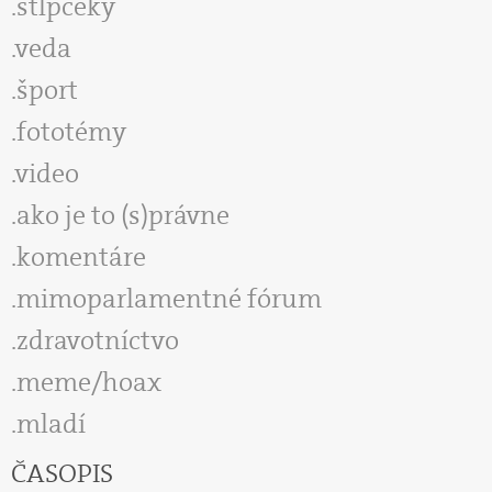
stĺpčeky
veda
šport
fototémy
video
ako je to (s)právne
komentáre
mimoparlamentné fórum
zdravotníctvo
meme/hoax
mladí
ČASOPIS