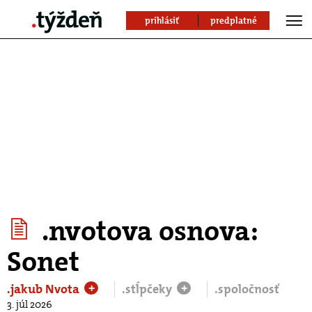
prihlásiť
predplatné
.nvotova osnova:
Sonet
.jakub Nvota
.stĺpčeky
.spoločnosť
+
+
3. júl 2026