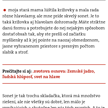
Time
Time
moja stará mama lúštila krížovky a mala rada
rôzne hlavolamy, ale mne príde skvelý sonet. Je to
taká krížovka aj hlavolam dohromady. Máte striktne
danú formu a potrebujete do nej nejakým spôsobom
dostať obsah tak, aby ste prešli od začiatku
myšlienky až k jej pointe na naozaj obmedzenom,
jasne vyhranenom priestore s presným počtom
slabík a strof.
Prečítajte si aj:
.nvotova osnova: Zemské jadro,
ľudská hlúposť, svet na hlave
Sonet je tak trochu skladačka, ktorá má množstvo
riešení, ale nie všetky sú dobré, len málo je
vynikajúcich a skutočne len pár tých pravých. A to je