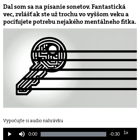
Dal som sa na písanie sonetov. Fantastická
vec, zvlášť ak ste už trochu vo vyššom veku a
pociťujete potrebu nejakého mentálneho fitka.
Vypočujte si audio nahrávku
1x
Current
0:00
Remaining
-
0:30
Loaded
:
Play
Mute
Playback
100.00%
Rate