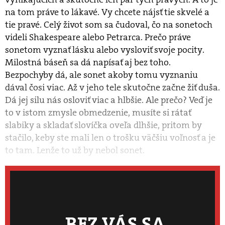
na tom práve to lákavé. Vy chcete nájsť tie skvelé a
tie pravé. Celý život som sa čudoval, čo na sonetoch
videli Shakespeare alebo Petrarca. Prečo práve
sonetom vyznať lásku alebo vysloviť svoje pocity.
Milostná báseň sa dá napísať aj bez toho.
Bezpochyby dá, ale sonet akoby tomu vyznaniu
dával čosi viac. Až v jeho tele skutočne začne žiť duša.
Dá jej silu nás osloviť viac a hlbšie. Ale prečo? Veď je
to v istom zmysle obmedzenie, musíte si rátať
slabiky a skladať slovíčka oveľa dlhšie, pritom by
stačilo, keby ste mali len o trošku väčšiu voľnosť a je
to tam. Lenže to už by nebol sonet.
BEZ VÁS SA