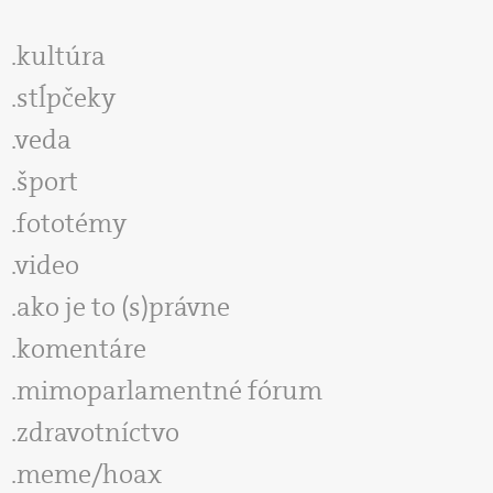
kultúra
stĺpčeky
veda
šport
fototémy
video
ako je to (s)právne
komentáre
mimoparlamentné fórum
zdravotníctvo
meme/hoax