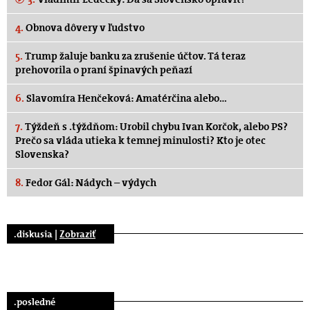
4.
Obnova dôvery v ľudstvo
5.
Trump žaluje banku za zrušenie účtov. Tá teraz
prehovorila o praní špinavých peňazí
6.
Slavomíra Henčeková: Amatérčina alebo…
7.
Týždeň s .týždňom: Urobil chybu Ivan Korčok, alebo PS?
Prečo sa vláda utieka k temnej minulosti? Kto je otec
Slovenska?
8.
Fedor Gál: Nádych – výdych
.diskusia |
Zobraziť
.posledné