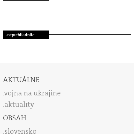
.neprehliadnite
AKTUÁLNE
vojna na ukrajine
aktuality
OBSAH
slovensko