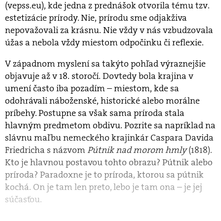
(vepss.eu), kde jedna z prednášok otvorila tému tzv.
estetizácie prírody. Nie, prírodu sme odjakživa
nepovažovali za krásnu. Nie vždy v nás vzbudzovala
úžas a nebola vždy miestom odpočinku či reflexie.
V západnom myslení sa takýto pohľad výraznejšie
objavuje až v 18. storočí. Dovtedy bola krajina v
umení často iba pozadím – miestom, kde sa
odohrávali náboženské, historické alebo morálne
príbehy. Postupne sa však sama príroda stala
hlavným predmetom obdivu. Pozrite sa napríklad na
slávnu maľbu nemeckého krajinkár Caspara Davida
Friedricha s názvom
Pútnik nad morom hmly
(1818).
Kto je hlavnou postavou tohto obrazu? Pútnik alebo
príroda? Paradoxne je to príroda, ktorou sa pútnik
kochá. On je tam len preto, lebo je tam ona – je jej
súčasťou.