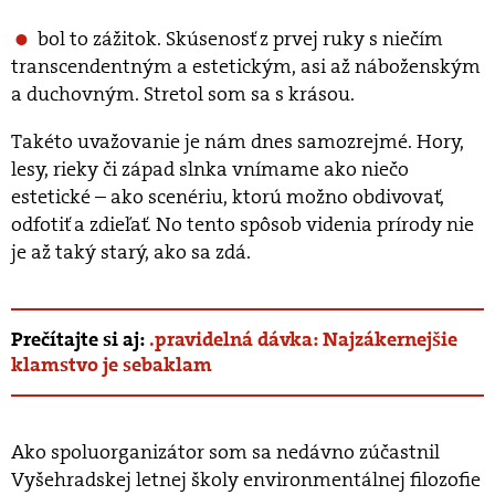
bol to zážitok. Skúsenosť z prvej ruky s niečím
transcendentným a estetickým, asi až náboženským
a duchovným. Stretol som sa s krásou.
Takéto uvažovanie je nám dnes samozrejmé. Hory,
lesy, rieky či západ slnka vnímame ako niečo
estetické – ako scenériu, ktorú možno obdivovať,
odfotiť a zdieľať. No tento spôsob videnia prírody nie
je až taký starý, ako sa zdá.
Prečítajte si aj:
.pravidelná dávka: Najzákernejšie
klamstvo je sebaklam
Ako spoluorganizátor som sa nedávno zúčastnil
Vyšehradskej letnej školy environmentálnej filozofie