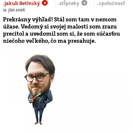
.jakub Betinský
.stĺpčeky
.spoločnosť
+
+
12. jún 2026
Prekrásny výhľad! Stál som tam v nemom
úžase. Vedomý si svojej malosti som zrazu
precitol a uvedomil som si, že som súčasťou
niečoho veľkého, čo ma presahuje.