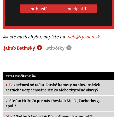
prihlásiť
predplatiť
Ak ste našli chybu, napíšte na
web@tyzden.sk
.
.jakub Betinský
.stĺpčeky
+
+
.teraz najčítanejšie
1.
Bezpečnostný radar: Ruské kamery na slovenských
cestách? Bezpečnostné riziko alebo zbytočné obavy?
2.
Štefan Hríb: Čo pre nás chystajú Musk, Zuckerberg a
spol.?
3.
Vladimír Ledecký: Dá sa Slovensko opraviť?