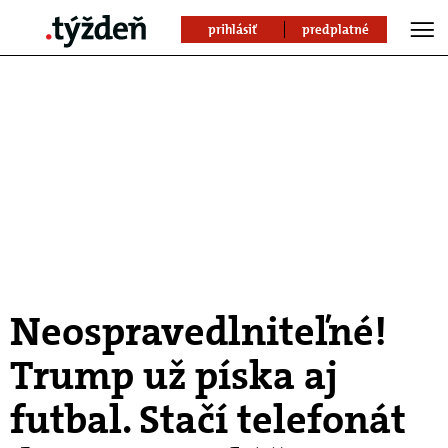
prihlásiť
predplatné
Neospravedlniteľné!
Trump už píska aj
futbal. Stačí telefonát