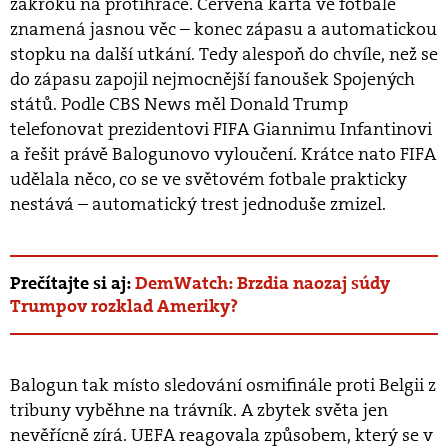
zákroku na protihráče. Červená karta ve fotbale
znamená jasnou věc – konec zápasu a automatickou
stopku na další utkání. Tedy alespoň do chvíle, než se
do zápasu zapojil nejmocnější fanoušek Spojených
států. Podle CBS News měl Donald Trump
telefonovat prezidentovi FIFA Giannimu Infantinovi
a řešit právě Balogunovo vyloučení. Krátce nato FIFA
udělala něco, co se ve světovém fotbale prakticky
nestává – automatický trest jednoduše zmizel.
Prečítajte si aj:
DemWatch: Brzdia naozaj súdy
Trumpov rozklad Ameriky?
Balogun tak místo sledování osmifinále proti Belgii z
tribuny vyběhne na trávník. A zbytek světa jen
nevěřícně zírá. UEFA reagovala způsobem, který se v