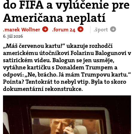
do FIFA a vylúčenie pre
Američana neplatí
.marek Wollner
.forum 24
.šport
+
+
+
6. júl 2026
„Máš červenou kartu!“ ukazuje rozhodčí
americkému útočníkovi Folarinu Balogunovi v
satirickém videu. Balogun se jen usměje,
vytáhne kartičku s Donaldem Trumpem a
odpoví: „Ne, brácho. Já mám Trumpovu kartu.“
Pointa? Tentokrát to nebyl vtip. Byla to skoro
dokumentární rekonstrukce.