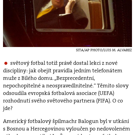
SITA/AP PHOTO/LUIS M. ALVAREZ
světový fotbal totiž právě dostal lekci z nové
disciplíny: jak obejít pravidla jedním telefonátem
muže z Bílého domu. „Bezprecedentní,
nepochopitelné a neospravedlnitelné.“ Těmito slovy
odsoudila evropská fotbalová asociace (UEFA)
rozhodnutí svého světového partnera (FIFA). O co
jde?
Americký fotbalový špílmachr Balogun byl v utkání
s Bosnou a Hercegovinou vyloučen po nedovoleném