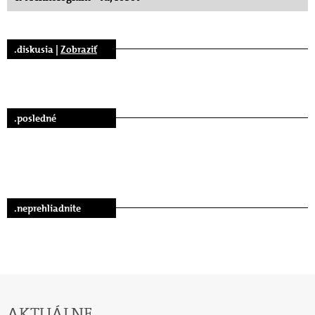
.diskusia |
Zobraziť
.posledné
.neprehliadnite
AKTUÁLNE