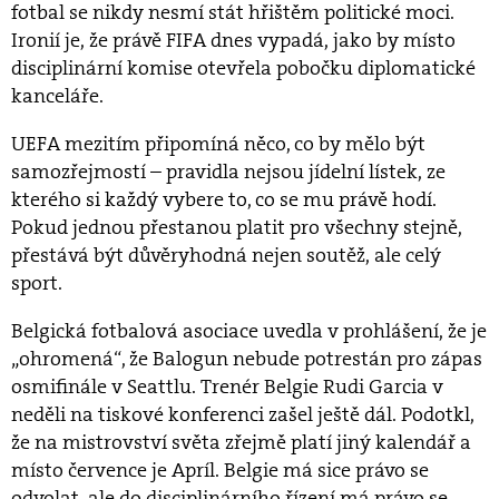
fotbal se nikdy nesmí stát hřištěm politické moci.
Ironií je, že právě FIFA dnes vypadá, jako by místo
disciplinární komise otevřela pobočku diplomatické
kanceláře.
UEFA mezitím připomíná něco, co by mělo být
samozřejmostí – pravidla nejsou jídelní lístek, ze
kterého si každý vybere to, co se mu právě hodí.
Pokud jednou přestanou platit pro všechny stejně,
přestává být důvěryhodná nejen soutěž, ale celý
sport.
Belgická fotbalová asociace uvedla v prohlášení, že je
„ohromená“, že Balogun nebude potrestán pro zápas
osmifinále v Seattlu. Trenér Belgie Rudi Garcia v
neděli na tiskové konferenci zašel ještě dál. Podotkl,
že na mistrovství světa zřejmě platí jiný kalendář a
místo července je Apríl. Belgie má sice právo se
odvolat, ale do disciplinárního řízení má právo se