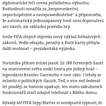
diplomatické řeči rovná pořádnému výbuchu.
Rozhodnutí označila za „bezprecedentní,
nepochopitelné a neospravedlnitelné“ a připomněla,
že automatický jednozápasový trest není doporučení
ani návrh, ale základní pravidlo hry.
Jenže FIFA zřejmě objevila nový výklad fotbalových
zákonů. Vedle ofsajdu, penalty a žluté karty přibyla
další možnost – prezidentská výjimka.
Statistika přitom mluví jasně. Ze 188 červených karet
na mistrovství světa unikl trestu jen jediný hráč –
legendární Brazilec Garrincha v roce 1962. I tehdy se
mluvilo o politických tlacích. Teď, o více než šedesát
let později, se historie opakuje. Jen místo zákulisních
funkcionářů stačí údajně telefonát z Bílého domu.
Bývalý šéf FIFA Sepp Blatter si neodpustil rýpnutí, že