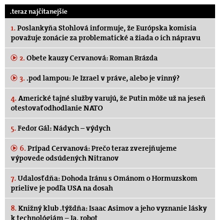
.teraz najčítanejšie
1.
Poslankyňa Stohlová informuje, že Európska komisia
považuje zonácie za problematické a žiada o ich nápravu
2.
Obete kauzy Cervanová: Roman Brázda
3.
.pod lampou: Je Izrael v práve, alebo je vinný?
4.
Americké tajné služby varujú, že Putin môže už na jeseň
otestovať odhodlanie NATO
5.
Fedor Gál: Nádych – výdych
6.
Prípad Cervanová: Prečo teraz zverejňujeme
výpovede odsúdených Nitranov
7.
Udalosť dňa: Dohoda Iránu s Ománom o Hormuzskom
prielive je podľa USA na dosah
8.
Knižný klub .týždňa: Isaac Asimov a jeho vyznanie lásky
k technológiám – Ja, robot