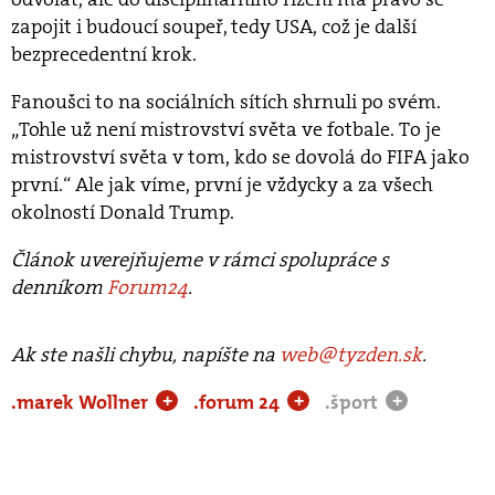
zapojit i budoucí soupeř, tedy USA, což je další
bezprecedentní krok.
Fanoušci to na sociálních sítích shrnuli po svém.
„Tohle už není mistrovství světa ve fotbale. To je
mistrovství světa v tom, kdo se dovolá do FIFA jako
první.“ Ale jak víme, první je vždycky a za všech
okolností Donald Trump.
Článok uverejňujeme v rámci spolupráce s
denníkom
Forum24
.
Ak ste našli chybu, napíšte na
web@tyzden.sk
.
.marek Wollner
.forum 24
.šport
+
+
+