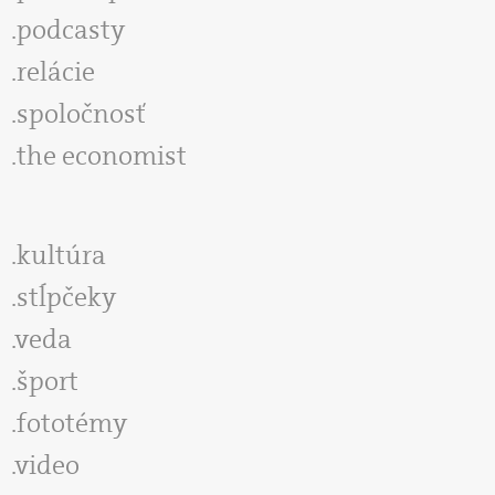
podcasty
relácie
spoločnosť
the economist
kultúra
stĺpčeky
veda
šport
fototémy
video