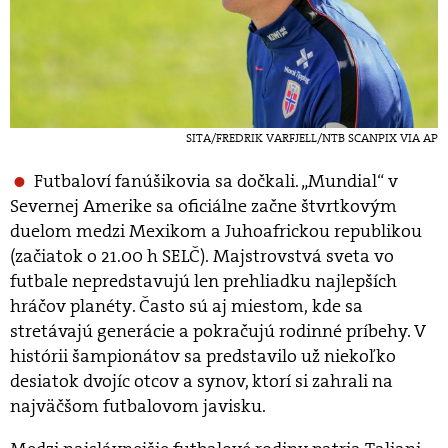
SITA/FREDRIK VARFJELL/NTB SCANPIX VIA AP
Futbaloví fanúšikovia sa dočkali. „Mundial“ v
Severnej Amerike sa oficiálne začne štvrtkovým
duelom medzi Mexikom a Juhoafrickou republikou
(začiatok o 21.00 h SELČ). Majstrovstvá sveta vo
futbale nepredstavujú len prehliadku najlepších
hráčov planéty. Často sú aj miestom, kde sa
stretávajú generácie a pokračujú rodinné príbehy. V
histórii šampionátov sa predstavilo už niekoľko
desiatok dvojíc otcov a synov, ktorí si zahrali na
najväčšom futbalovom javisku.