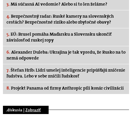
3.
Má súčasná AI vedomie? Alebo si to len želáme?
4.
Bezpečnostný radar: Ruské kamery na slovenských
cestách? Bezpečnostné riziko alebo zbytočné obavy?
5.
EÚ: Brusel pomáha Maďarsku a Slovensku ukončiť
závislosť od ruskej ropy
6.
Alexander Duleba: Ukrajina je tak vpredu, že Rusko na to
nemá odpovede
7.
Štefan Hríb: Lídri umelej inteligencie pripúšťajú zničenie
ľudstva. Lebo v sebe zničili ľudskosť
8.
Projekt Panama od firmy Anthropic píli konár civilizácii
.diskusia |
Zobraziť