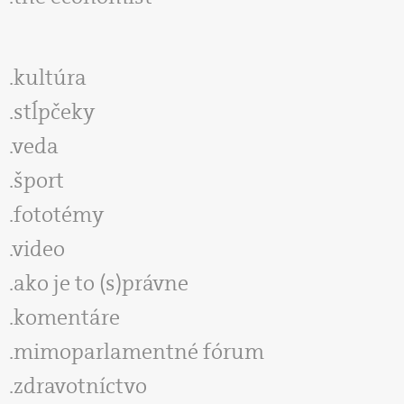
kultúra
stĺpčeky
veda
šport
fototémy
video
ako je to (s)právne
komentáre
mimoparlamentné fórum
zdravotníctvo