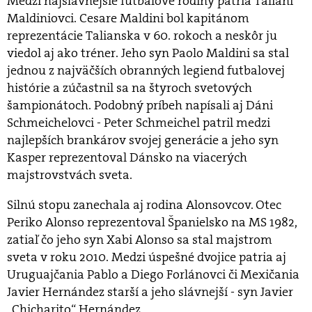
Medzi najslávnejšie futbalové rodiny patria Taliani
Maldiniovci. Cesare Maldini bol kapitánom
reprezentácie Talianska v 60. rokoch a neskôr ju
viedol aj ako tréner. Jeho syn Paolo Maldini sa stal
jednou z najväčších obranných legiend futbalovej
histórie a zúčastnil sa na štyroch svetových
šampionátoch. Podobný príbeh napísali aj Dáni
Schmeichelovci - Peter Schmeichel patril medzi
najlepších brankárov svojej generácie a jeho syn
Kasper reprezentoval Dánsko na viacerých
majstrovstvách sveta.
Silnú stopu zanechala aj rodina Alonsovcov. Otec
Periko Alonso reprezentoval Španielsko na MS 1982,
zatiaľ čo jeho syn Xabi Alonso sa stal majstrom
sveta v roku 2010. Medzi úspešné dvojice patria aj
Uruguajčania Pablo a Diego Forlánovci či Mexičania
Javier Hernández starší a jeho slávnejší - syn Javier
„Chicharito“ Hernández.