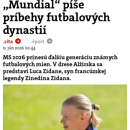
„Mundial“ píše
príbehy futbalových
dynastií
.sita
.šport
+
+
11. jún 2026 20:44
MS 2026 prinesú ďalšiu generáciu známych
futbalových mien. V drese Alžírska sa
predstaví Luca Zidane, syn francúzskej
legendy Zinedina Zidana.