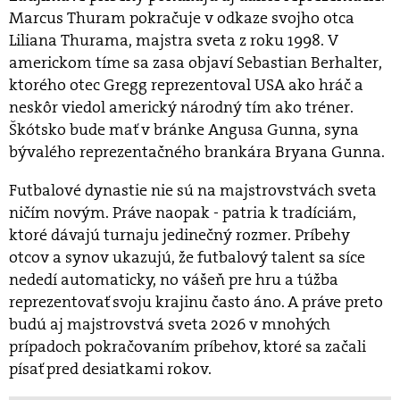
Marcus Thuram pokračuje v odkaze svojho otca
Liliana Thurama, majstra sveta z roku 1998. V
americkom tíme sa zasa objaví Sebastian Berhalter,
ktorého otec Gregg reprezentoval USA ako hráč a
neskôr viedol americký národný tím ako tréner.
Škótsko bude mať v bránke Angusa Gunna, syna
bývalého reprezentačného brankára Bryana Gunna.
Futbalové dynastie nie sú na majstrovstvách sveta
ničím novým. Práve naopak - patria k tradíciám,
ktoré dávajú turnaju jedinečný rozmer. Príbehy
otcov a synov ukazujú, že futbalový talent sa síce
nededí automaticky, no vášeň pre hru a túžba
reprezentovať svoju krajinu často áno. A práve preto
budú aj majstrovstvá sveta 2026 v mnohých
prípadoch pokračovaním príbehov, ktoré sa začali
písať pred desiatkami rokov.