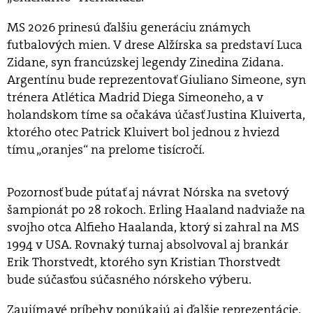
MS 2026 prinesú ďalšiu generáciu známych
futbalových mien. V drese Alžírska sa predstaví Luca
Zidane, syn francúzskej legendy Zinedina Zidana.
Argentínu bude reprezentovať Giuliano Simeone, syn
trénera Atlética Madrid Diega Simeoneho, a v
holandskom tíme sa očakáva účasť Justina Kluiverta,
ktorého otec Patrick Kluivert bol jednou z hviezd
tímu „oranjes“ na prelome tisícročí.
Pozornosť bude pútať aj návrat Nórska na svetový
šampionát po 28 rokoch. Erling Haaland nadviaže na
svojho otca Alfieho Haalanda, ktorý si zahral na MS
1994 v USA. Rovnaký turnaj absolvoval aj brankár
Erik Thorstvedt, ktorého syn Kristian Thorstvedt
bude súčasťou súčasného nórskeho výberu.
Zaujímavé príbehy ponúkajú aj ďalšie reprezentácie.