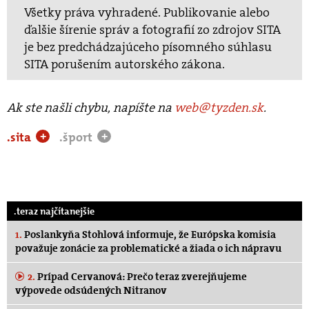
Všetky práva vyhradené. Publikovanie alebo
ďalšie šírenie správ a fotografií zo zdrojov SITA
je bez predchádzajúceho písomného súhlasu
SITA porušením autorského zákona.
Ak ste našli chybu, napíšte na
web@tyzden.sk
.
.sita
.šport
+
+
.teraz najčítanejšie
1.
Poslankyňa Stohlová informuje, že Európska komisia
považuje zonácie za problematické a žiada o ich nápravu
2.
Prípad Cervanová: Prečo teraz zverejňujeme
výpovede odsúdených Nitranov