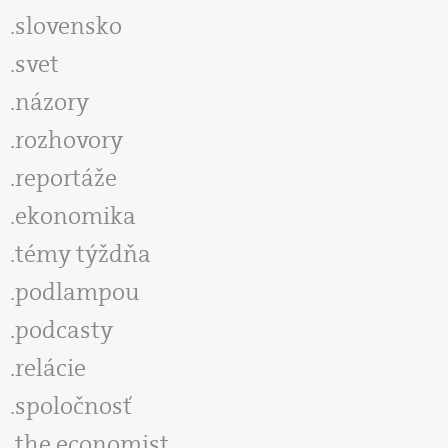
slovensko
svet
názory
rozhovory
reportáže
ekonomika
témy týždňa
podlampou
podcasty
relácie
spoločnosť
the economist