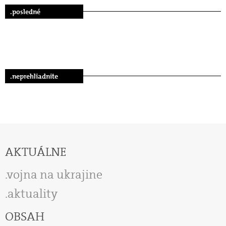
.posledné
.neprehliadnite
AKTUÁLNE
vojna na ukrajine
aktuality
OBSAH