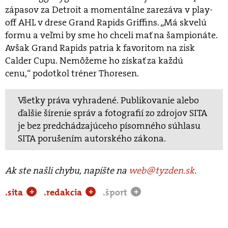
zápasov za Detroit a momentálne zarezáva v play-
off AHL v drese Grand Rapids Griffins. „Má skvelú
formu a veľmi by sme ho chceli mať na šampionáte.
Avšak Grand Rapids patria k favoritom na zisk
Calder Cupu. Nemôžeme ho získať za každú
cenu,“ podotkol tréner Thoresen.
Všetky práva vyhradené. Publikovanie alebo
ďalšie šírenie správ a fotografií zo zdrojov SITA
je bez predchádzajúceho písomného súhlasu
SITA porušením autorského zákona.
Ak ste našli chybu, napíšte na
web@tyzden.sk
.
.sita
.redakcia
.šport
+
+
+