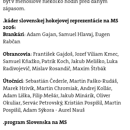
byť v menoslove niekoľko hodín pred daným
zápasom.
káder slovenskej hokejovej reprezentácie na MS
2026:
: Adam Gajan, Samuel Hlavaj, Eugen
Brankári
Rabčan
: František Gajdoš, Jozef Viliam Kmec,
Obrancovia
Samuel Kňažko, Patrik Koch, Jakub Meliško, Luka
Radivojevič, Mislav Rosandič, Maxim Štrbák
: Sebastián Čederle, Martin Faško-Rudáš,
Útočníci
Marek Hrivík, Martin Chromiak, Andrej Kollár,
Adam Liška, Filip Mešár, Jakub Minárik, Oliver
Okuliar, Servác Petrovský, Kristián Pospíšil, Martin
Pospíšil, Adam Sýkora - Aurel Nauš
program Slovenska na MS