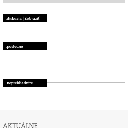
.diskusia |
Zobraziť
.posledné
.neprehliadnite
AKTUÁLNE