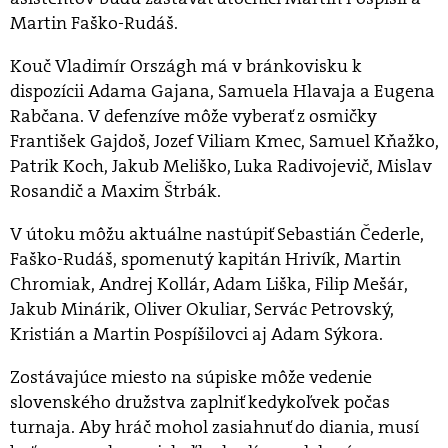
Martin Faško-Rudáš.
Kouč Vladimír Országh má v bránkovisku k
dispozícii Adama Gajana, Samuela Hlavaja a Eugena
Rabčana. V defenzíve môže vyberať z osmičky
František Gajdoš, Jozef Viliam Kmec, Samuel Kňažko,
Patrik Koch, Jakub Meliško, Luka Radivojevič, Mislav
Rosandič a Maxim Štrbák.
V útoku môžu aktuálne nastúpiť Sebastián Čederle,
Faško-Rudáš, spomenutý kapitán Hrivík, Martin
Chromiak, Andrej Kollár, Adam Liška, Filip Mešár,
Jakub Minárik, Oliver Okuliar, Servác Petrovský,
Kristián a Martin Pospíšilovci aj Adam Sýkora.
Zostávajúce miesto na súpiske môže vedenie
slovenského družstva zaplniť kedykoľvek počas
turnaja. Aby hráč mohol zasiahnuť do diania, musí