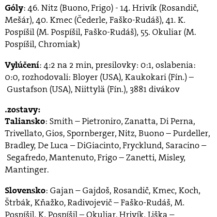
: 46. Nitz (Buono, Frigo) - 14. Hrivík (Rosandič,
Góly
Mešár), 40. Kmec (Čederle, Faško-Rudáš), 41. K.
Pospíšil (M. Pospíšil, Faško-Rudáš), 55. Okuliar (M.
Pospíšil, Chromiak)
: 4:2 na 2 min, presilovky: 0:1, oslabenia:
Vylúčení
0:0, rozhodovali: Bloyer (USA), Kaukokari (Fín.) –
Gustafson (USA), Niittylä (Fín.), 3881 divákov
zostavy:
: Smith – Pietroniro, Zanatta, Di Perna,
Taliansko
Trivellato, Gios, Spornberger, Nitz, Buono – Purdeller,
Bradley, De Luca – DiGiacinto, Frycklund, Saracino –
Segafredo, Mantenuto, Frigo – Zanetti, Misley,
Mantinger.
: Gajan – Gajdoš, Rosandič, Kmec, Koch,
Slovensko
Štrbák, Kňažko, Radivojevič – Faško-Rudáš, M.
Pospíšil, K. Pospíšil – Okuliar, Hrivík, Liška –