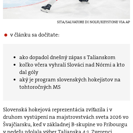
SITA/SALVATORE DI NOLFI/KEYSTONE VIA AP
v článku sa dočítate:
ako dopadol dnešný zápas s Talianskom
koľko včera vyhrali Slováci nad Nórmi a kto
dal góly
aký je program slovenských hokejistov na
tohtoročných MS
Slovenská hokejová reprezentácia zvíťazila i v
druhom vystúpení na majstrovstvách sveta 2026 vo
Švajčiarsku, keď v základnej B-skupine vo Fribourgu
v nedeľu zdolala výber Talianska 4:1. Zverenci