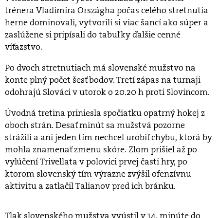
trénera Vladimíra Országha počas celého stretnutia
herne dominovali, vytvorili si viac šancí ako súper a
zaslúžene si pripísali do tabuľky ďalšie cenné
víťazstvo.
Po dvoch stretnutiach má slovenské mužstvo na
konte plný počet šesť bodov. Tretí zápas na turnaji
odohrajú Slováci v utorok o 20.20 h proti Slovincom.
Úvodná tretina priniesla spočiatku opatrný hokej z
oboch strán. Desať minút sa mužstvá pozorne
strážili a ani jeden tím nechcel urobiť chybu, ktorá by
mohla znamenať zmenu skóre. Zlom prišiel až po
vylúčení Trivellata v polovici prvej časti hry, po
ktorom slovenský tím výrazne zvýšil ofenzívnu
aktivitu a zatlačil Talianov pred ich bránku.
Tlak slovenského mužstva vyústil v 14. minúte do