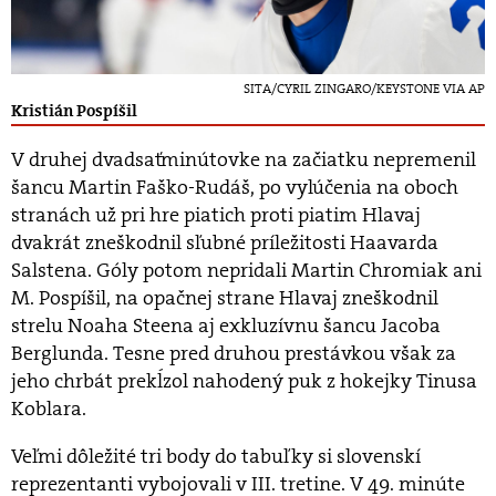
SITA/CYRIL ZINGARO/KEYSTONE VIA AP
Kristián Pospíšil
V druhej dvadsaťminútovke na začiatku nepremenil
šancu Martin Faško-Rudáš, po vylúčenia na oboch
stranách už pri hre piatich proti piatim Hlavaj
dvakrát zneškodnil sľubné príležitosti Haavarda
Salstena. Góly potom nepridali Martin Chromiak ani
M. Pospíšil, na opačnej strane Hlavaj zneškodnil
strelu Noaha Steena aj exkluzívnu šancu Jacoba
Berglunda. Tesne pred druhou prestávkou však za
jeho chrbát prekĺzol nahodený puk z hokejky Tinusa
Koblara.
Veľmi dôležité tri body do tabuľky si slovenskí
reprezentanti vybojovali v III. tretine. V 49. minúte