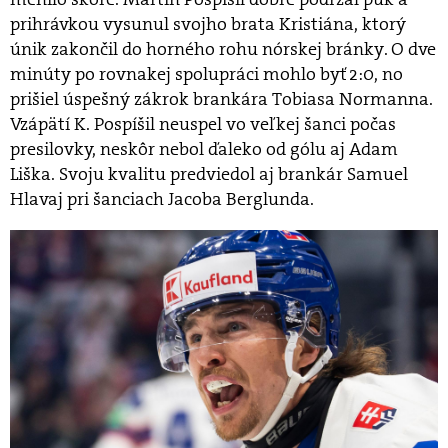
prihrávkou vysunul svojho brata Kristiána, ktorý
únik zakončil do horného rohu nórskej bránky. O dve
minúty po rovnakej spolupráci mohlo byť 2:0, no
prišiel úspešný zákrok brankára Tobiasa Normanna.
Vzápätí K. Pospíšil neuspel vo veľkej šanci počas
presilovky, neskôr nebol ďaleko od gólu aj Adam
Liška. Svoju kvalitu predviedol aj brankár Samuel
Hlavaj pri šanciach Jacoba Berglunda.