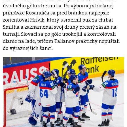
úvodného gólu stretnutia. Po výbornej strieľanej
prihrávke Rosandiča sa pred bránkou najlepšie
zorientoval Hrivík, ktorý usmernil puk za chrbát
Smitha a zaznamenal svoj druhý presný zásah na
turnaji. Slováci sa po góle upokojili a kontrolovali
dianie na ľade, pričom Talianov prakticky nepúšťali
do výraznejších šancí.