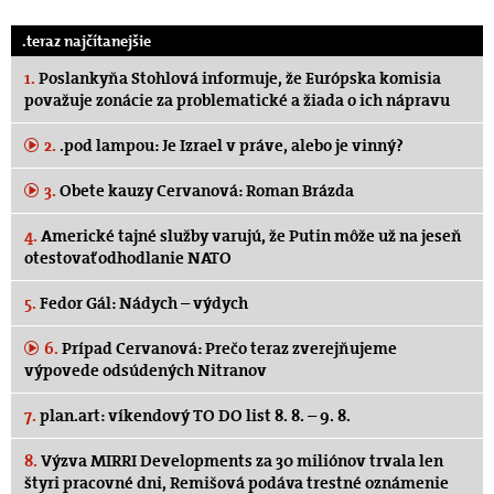
.teraz najčítanejšie
1.
Poslankyňa Stohlová informuje, že Európska komisia
považuje zonácie za problematické a žiada o ich nápravu
2.
.pod lampou: Je Izrael v práve, alebo je vinný?
3.
Obete kauzy Cervanová: Roman Brázda
4.
Americké tajné služby varujú, že Putin môže už na jeseň
otestovať odhodlanie NATO
5.
Fedor Gál: Nádych – výdych
6.
Prípad Cervanová: Prečo teraz zverejňujeme
výpovede odsúdených Nitranov
7.
plan.art: víkendový TO DO list 8. 8. – 9. 8.
8.
Výzva MIRRI Developments za 30 miliónov trvala len
štyri pracovné dni, Remišová podáva trestné oznámenie