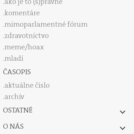
ako je to (s)právne
komentáre
mimoparlamentné fórum
zdravotníctvo
meme/hoax
mladí
ČASOPIS
aktuálne číslo
archív
OSTATNÉ
O NÁS