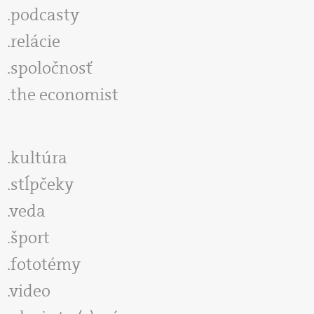
podcasty
relácie
spoločnosť
the economist
kultúra
stĺpčeky
veda
šport
fototémy
video