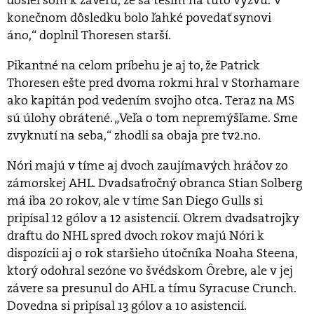
konečnom dôsledku bolo ľahké povedať synovi
áno,“ doplnil Thoresen starší.
Pikantné na celom príbehu je aj to, že Patrick
Thoresen ešte pred dvoma rokmi hral v Storhamare
ako kapitán pod vedením svojho otca. Teraz na MS
sú úlohy obrátené. „Veľa o tom nepremýšľame. Sme
zvyknutí na seba,“ zhodli sa obaja pre tv2.no.
Nóri majú v tíme aj dvoch zaujímavých hráčov zo
zámorskej AHL. Dvadsaťročný obranca Stian Solberg
má iba 20 rokov, ale v tíme San Diego Gulls si
pripísal 12 gólov a 12 asistencií. Okrem dvadsatrojky
draftu do NHL spred dvoch rokov majú Nóri k
dispozícii aj o rok staršieho útočníka Noaha Steena,
ktorý odohral sezóne vo švédskom Ôrebre, ale v jej
závere sa presunul do AHL a tímu Syracuse Crunch.
Dovedna si pripísal 13 gólov a 10 asistencií.