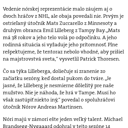
Vedenie nórskej reprezentácie malo záujem aj o
dvoch hráčov z NHL, ale obaja povedali nie. Prvým je
ostrieľaný útočník Mats Zuccarello z Minnesoty a
druhým obranca Emil Lilleberg z Tampy Bay. „Mats
má 38 rokov a jeho telo volá po odpočinku. A jeho
rodinná situácia si vyžaduje jeho prítomnosť. Plne
rešpektujeme, že tentoraz nebolo vhodné, aby prišiel
na majstrovstvá sveta,“ vysvetlil Patrick Thoresen.
Čo sa týka Lilleberga, doliečuje si zranenie zo
začiatku sezóny, keď dostal pukom do tváre. „Je
jasné, že Lilleberg je nesmierne dôležitý pre naše
mužstvo. Nie je náhoda, že hrá v Tampe. Musí ho
však zastúpiť niekto iný,“ povedal o spoluhráčovi
útočník Nórov Andreas Martinsen.
Nóri majú v zámorí ešte jeden veľký talent. Michael
Brandsegg-Nygaaard odohral v tejto sezóne 14