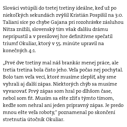
Slováci vstúpili do tretej tretiny ideálne, keď už po
niekoľkých sekundách zvýšil Kristián Pospíšil na 3:0.
Taliani síce po chybe Gajana pri rozohrávke zásluhou
Nitza znížili, slovenský tím však ďalšiu drámu
nepripustil a v presilovej hre definitívne spečatil
triumf Okuliar, ktorý v 55. minúte upravil na
konečných 4:1.
„Prvé dve tretiny mal náš brankár menej práce, ale
tretia tretina bola čisto jeho. Veľa počas nej pochytal.
Bolo tam veľa vecí, ktoré musíme zlepšiť, aby sme
vyhrali aj ďalší zápas. Niektorých chýb sa musíme
vyvarovať. Prvý zápas som hral po dlhšom čase,
nebol som fit. Musím sa ešte zžiť s týmto tímom,
keďže som nehral ani jeden prípravný zápas. Je predo
mnou ešte veľa roboty,“ poznamenal po skončení
stretnutia útočník Okuliar.