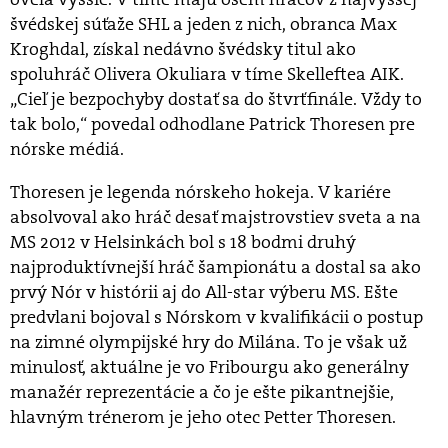
švédskej súťaže SHL a jeden z nich, obranca Max
Kroghdal, získal nedávno švédsky titul ako
spoluhráč Olivera Okuliara v tíme Skelleftea AIK.
„Cieľ je bezpochyby dostať sa do štvrťfinále. Vždy to
tak bolo,“ povedal odhodlane Patrick Thoresen pre
nórske médiá.
Thoresen je legenda nórskeho hokeja. V kariére
absolvoval ako hráč desať majstrovstiev sveta a na
MS 2012 v Helsinkách bol s 18 bodmi druhý
najproduktívnejší hráč šampionátu a dostal sa ako
prvý Nór v histórii aj do All-star výberu MS. Ešte
predvlani bojoval s Nórskom v kvalifikácii o postup
na zimné olympijské hry do Milána. To je však už
minulosť, aktuálne je vo Fribourgu ako generálny
manažér reprezentácie a čo je ešte pikantnejšie,
hlavným trénerom je jeho otec Petter Thoresen.