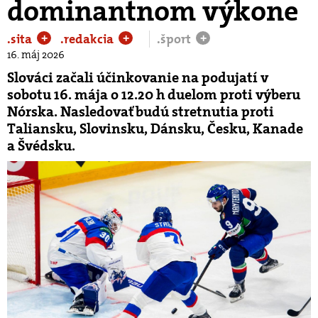
dominantnom výkone
.sita
.redakcia
.šport
+
+
+
16. máj 2026
Slováci začali účinkovanie na podujatí v
sobotu 16. mája o 12.20 h duelom proti výberu
Nórska. Nasledovať budú stretnutia proti
Taliansku, Slovinsku, Dánsku, Česku, Kanade
a Švédsku.