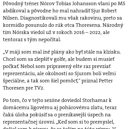
Pôvodný tréner Nórov Tobias Johansson vlani po MS
abdikoval a pôvodne ho mal nahradiť Sjur Robert
Nilsen. Diagnostikovali mu však rakovinu, preto sa
kormidlo posunulo do rúk otca Thoresena. Národný
tím Nórska viedol už v rokoch 2016 – 2022, ale
tentoraz s tým nepočítal.
„V máji som mal iné plány ako byť stále na klzisku.
Chcel som sa zlepšiť v golfe, ale budem si musieť
počkať. Nebol som pripravený ešte raz prevziať
reprezentáciu, ale okolnosti so Sjurom boli veľmi
špeciálne, a tak som šiel pomôcť,“ priznal Petter
Thoresen pre TV2.
Po tom, čo v tejto sezóne doviedol Storhamar k
domácemu ligovému aj pohárovému zlatu, teraz
čaká úloha pokúsiť sa o prenikavejší úspech na
reprezentačnej úrovni. „Keď som si to premyslel,
došiel som k záveru, že sa teším na túto výzvu. V