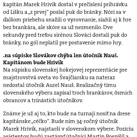
kapitán Marek Hrivík dostal v prečíslení prihrávku
od Lišku a „z prvej“ poslal puk do bránky. Nóri sa v
ďalšom priebehu snažili o vyrovnanie, siahli aj k hre
bez brankára, ale skóre sa už nezmenilo. Dve
sekundy pred treťou sirénou Slováci dostali puk do
bránky, no gól neplatil pre postavenie mimo hry.
na súpiske Slovákov chýba len útočník Nauš.
Kapitánom bude Hrivík
Na súpisku slovenskej hokejovej reprezentácie pre
majstrovstvá sveta vo Švajčiarsku sa nateraz
nedostal útočník Aurel Nauš. Realizačný tímu
slovenského výberu zapísal troch brankárov, ôsmich
obrancov a trinástich útočníkov.
Známe je už aj to, kto bude na turnaji nosiť na drese
kapitánske „céčko“. Bude ním 34-ročný útočník
Marek Hrivík, najstarší v slovenskom výbere. Pozíciu
asistentov budú zastávať útočníci Martin Pospíšil a