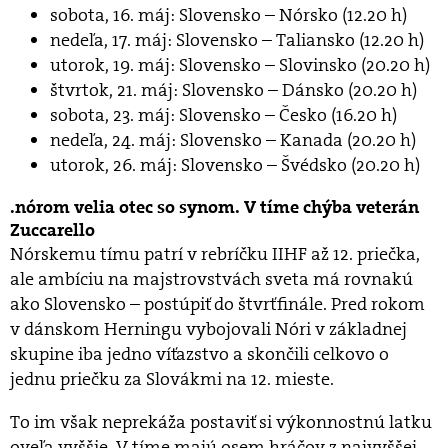
sobota, 16. máj: Slovensko – Nórsko (12.20 h)
nedeľa, 17. máj: Slovensko – Taliansko (12.20 h)
utorok, 19. máj: Slovensko – Slovinsko (20.20 h)
štvrtok, 21. máj: Slovensko – Dánsko (20.20 h)
sobota, 23. máj: Slovensko – Česko (16.20 h)
nedeľa, 24. máj: Slovensko – Kanada (20.20 h)
utorok, 26. máj: Slovensko – Švédsko (20.20 h)
nórom velia otec so synom. V tíme chýba veterán
Zuccarello
Nórskemu tímu patrí v rebríčku IIHF až 12. priečka,
ale ambíciu na majstrovstvách sveta má rovnakú
ako Slovensko – postúpiť do štvrťfinále. Pred rokom
v dánskom Herningu vybojovali Nóri v základnej
skupine iba jedno víťazstvo a skončili celkovo o
jednu priečku za Slovákmi na 12. mieste.
To im však neprekáža postaviť si výkonnostnú latku
oveľa vyššie. V tíme majú osem hráčov z najvyššej