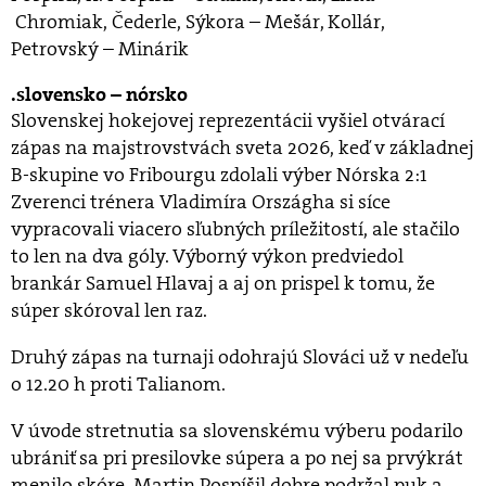
Chromiak, Čederle, Sýkora – Mešár, Kollár,
Petrovský – Minárik
slovensko – nórsko
Slovenskej hokejovej reprezentácii vyšiel otvárací
zápas na majstrovstvách sveta 2026, keď v základnej
B-skupine vo Fribourgu zdolali výber Nórska 2:1
Zverenci trénera Vladimíra Országha si síce
vypracovali viacero sľubných príležitostí, ale stačilo
to len na dva góly. Výborný výkon predviedol
brankár Samuel Hlavaj a aj on prispel k tomu, že
súper skóroval len raz.
Druhý zápas na turnaji odohrajú Slováci už v nedeľu
o 12.20 h proti Talianom.
V úvode stretnutia sa slovenskému výberu podarilo
ubrániť sa pri presilovke súpera a po nej sa prvýkrát
menilo skóre. Martin Pospíšil dobre podržal puk a